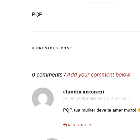
PQP
Navegação
PREVIOUS POST
de
Post
0 comments /
Add your comment below
claudia antonini
disse:
23 DE DEZEMBRO DE 2012 ÀS 18:41
PQP, tua mulher deve te amar muito!
RESPONDER