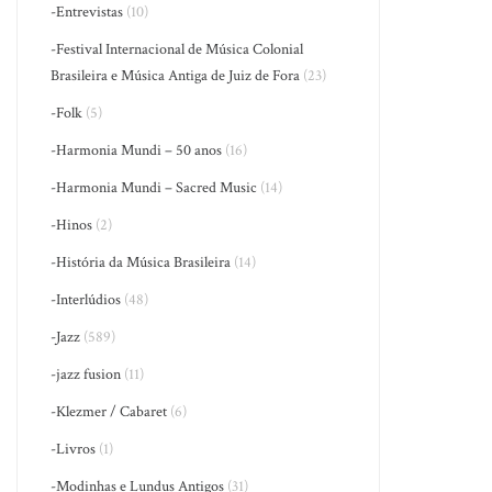
-Entrevistas
(10)
-Festival Internacional de Música Colonial
Brasileira e Música Antiga de Juiz de Fora
(23)
-Folk
(5)
-Harmonia Mundi – 50 anos
(16)
-Harmonia Mundi – Sacred Music
(14)
-Hinos
(2)
-História da Música Brasileira
(14)
-Interlúdios
(48)
-Jazz
(589)
-jazz fusion
(11)
-Klezmer / Cabaret
(6)
-Livros
(1)
-Modinhas e Lundus Antigos
(31)