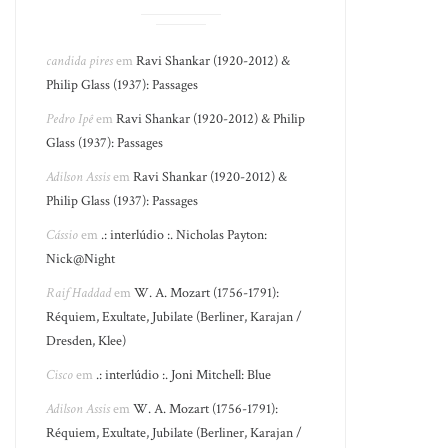
candida pires
em
Ravi Shankar (1920-2012) &
Philip Glass (1937): Passages
Pedro Ipê
em
Ravi Shankar (1920-2012) & Philip
Glass (1937): Passages
Adilson Assis
em
Ravi Shankar (1920-2012) &
Philip Glass (1937): Passages
Cássio
em
.: interlúdio :. Nicholas Payton:
Nick@Night
Raif Haddad
em
W. A. Mozart (1756-1791):
Réquiem, Exultate, Jubilate (Berliner, Karajan /
Dresden, Klee)
Cisco
em
.: interlúdio :. Joni Mitchell: Blue
Adilson Assis
em
W. A. Mozart (1756-1791):
Réquiem, Exultate, Jubilate (Berliner, Karajan /