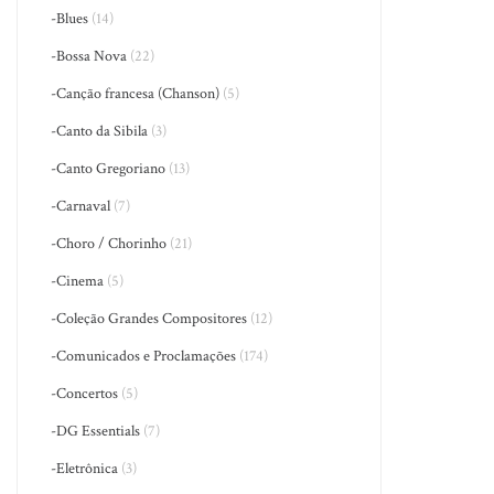
-Blues
(14)
-Bossa Nova
(22)
-Canção francesa (Chanson)
(5)
-Canto da Sibila
(3)
-Canto Gregoriano
(13)
-Carnaval
(7)
-Choro / Chorinho
(21)
-Cinema
(5)
-Coleção Grandes Compositores
(12)
-Comunicados e Proclamações
(174)
-Concertos
(5)
-DG Essentials
(7)
-Eletrônica
(3)