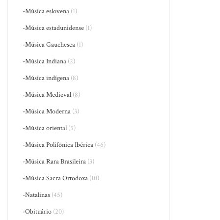
-Música eslovena
(1)
-Música estadunidense
(1)
-Música Gauchesca
(1)
-Música Indiana
(2)
-Música indígena
(8)
-Música Medieval
(8)
-Música Moderna
(3)
-Música oriental
(5)
-Música Polifônica Ibérica
(46)
-Música Rara Brasileira
(3)
-Música Sacra Ortodoxa
(10)
-Natalinas
(45)
-Obituário
(20)