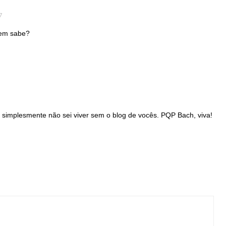
7
uem sabe?
implesmente não sei viver sem o blog de vocês. PQP Bach, viva!