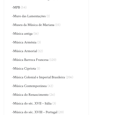
-MPB
(54)
-Muro das Lamentações
(1)
-Museu da Música de Mariana
(15)
-Música antiga
(16)
-Música Armênia
(3)
-Música Armorial
(12)
-Música Barroca Francesa
(120)
-Música Cipriota
(1)
-Música Colonial e Imperial Brasileira
(206)
-Música Contemporânea
(42)
-Música do Renascimento
(26)
-Música do séc. XVII – Itália
(3)
-Música do séc. XVIII – Portugal
(20)