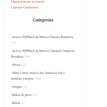
Classical music in concert
Laureate Conductors
Categorias
-Acervo PQPBach de Música Clássica Brasileira
(37)
-Acervo PQPBach de Música Colonial e Imperial
Brasileira
(186)
-África
(12)
-Alma Latina: música das Américas sob o
domínio europeu
(100)
-Artigos
(35)
-Balaio de gatos
(36)
-Bálcãs
(4)