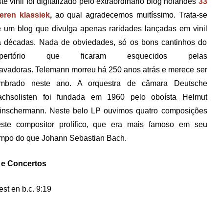
te vinil foi digitalizado pelo extraordinário blog holandês
33
eren klassiek
,
ao qual agradecemos muitíssimo. Trata-se
 um blog que divulga apenas raridades lançadas em vinil
 décadas. Nada de obviedades, só os bons cantinhos do
epertório que ficaram esquecidos pelas
ravadoras.
Telemann morreu há 250 anos atrás e merece ser
embrado neste ano. A orquestra de câmara Deutsche
achsolisten foi fundada em 1960 pelo oboísta Helmut
inschermann. Neste belo LP ouvimos quatro composições
este compositor prolífico, que era mais famoso em seu
mpo do que Johann Sebastian Bach.
a e Concertos
est en b.c. 9:19