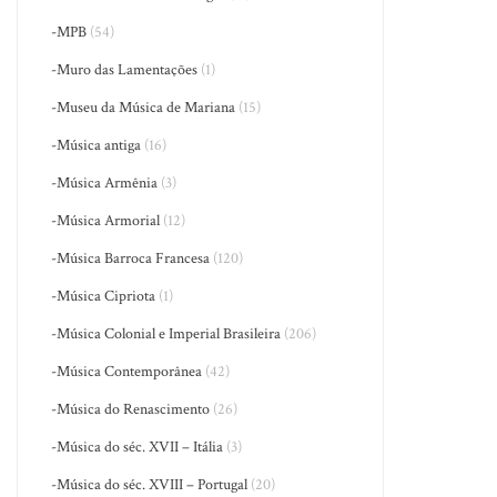
-MPB
(54)
-Muro das Lamentações
(1)
-Museu da Música de Mariana
(15)
-Música antiga
(16)
-Música Armênia
(3)
-Música Armorial
(12)
-Música Barroca Francesa
(120)
-Música Cipriota
(1)
-Música Colonial e Imperial Brasileira
(206)
-Música Contemporânea
(42)
-Música do Renascimento
(26)
-Música do séc. XVII – Itália
(3)
-Música do séc. XVIII – Portugal
(20)