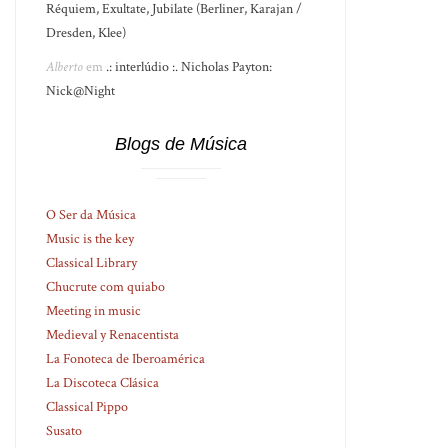
Réquiem, Exultate, Jubilate (Berliner, Karajan /
Dresden, Klee)
Alberto
em
.: interlúdio :. Nicholas Payton:
Nick@Night
Blogs de Música
O Ser da Música
Music is the key
Classical Library
Chucrute com quiabo
Meeting in music
Medieval y Renacentista
La Fonoteca de Iberoamérica
La Discoteca Clásica
Classical Pippo
Susato