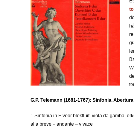
Es
to
de
há
r
g
l
B
W
d
te
G.P. Telemann (1681-1767): Sinfonia, Abertur
1 Sinfonia in F voor blokfluit, viola da gamba, ork
alla breve – andante – vivace