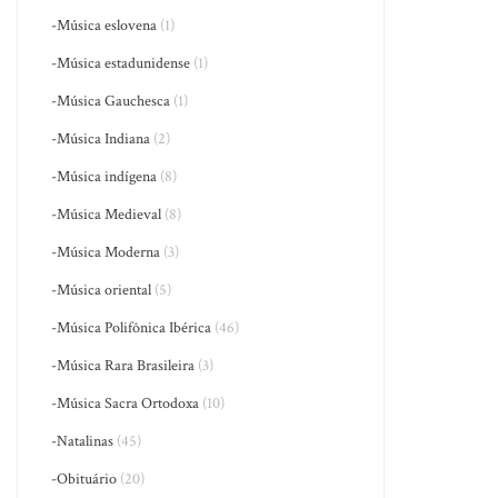
-Música eslovena
(1)
-Música estadunidense
(1)
-Música Gauchesca
(1)
-Música Indiana
(2)
-Música indígena
(8)
-Música Medieval
(8)
-Música Moderna
(3)
-Música oriental
(5)
-Música Polifônica Ibérica
(46)
-Música Rara Brasileira
(3)
-Música Sacra Ortodoxa
(10)
-Natalinas
(45)
-Obituário
(20)