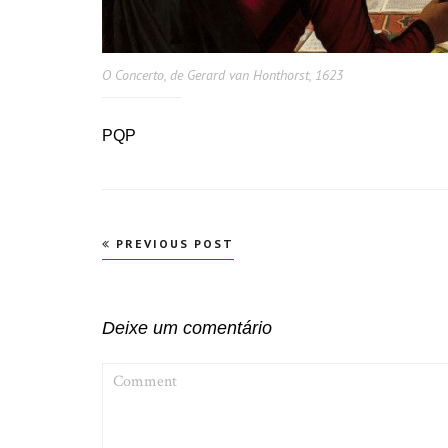
O Concerto, de Gerard van Honthorst, 1623
PQP
Navegação
PREVIOUS POST
de
Post
Deixe um comentário
COMMENT