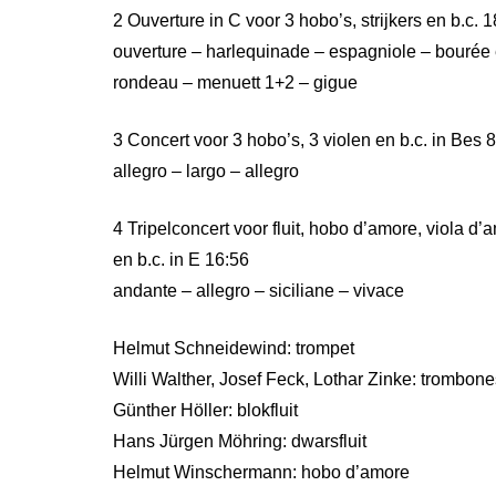
2 Ouverture in C voor 3 hobo’s, strijkers en b.c. 
ouverture – harlequinade – espagniole – bourée 
rondeau – menuett 1+2 – gigue
3 Concert voor 3 hobo’s, 3 violen en b.c. in Bes 
allegro – largo – allegro
4 Tripelconcert voor fluit, hobo d’amore, viola d’a
en b.c. in E 16:56
andante – allegro – siciliane – vivace
Helmut Schneidewind: trompet
Willi Walther, Josef Feck, Lothar Zinke: trombone
Günther Höller: blokfluit
Hans Jürgen Möhring: dwarsfluit
Helmut Winschermann: hobo d’amore