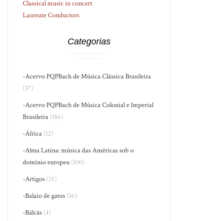
Classical music in concert
Laureate Conductors
Categorias
-Acervo PQPBach de Música Clássica Brasileira
(37)
-Acervo PQPBach de Música Colonial e Imperial
Brasileira
(186)
-África
(12)
-Alma Latina: música das Américas sob o
domínio europeu
(100)
-Artigos
(35)
-Balaio de gatos
(36)
-Bálcãs
(4)