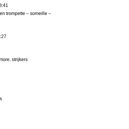
18:41
en trompette – someille –
8:27
more. strijkers
s