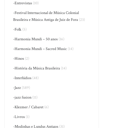
-Entrevistas
(10)
-Festival Internacional de Música Colonial
Brasileira e Música Antiga de Juiz de Fora
(23)
-Folk
(5)
-Harmonia Mundi – 50 anos
(16)
-Harmonia Mundi – Sacred Music
(14)
-Hinos
(2)
-História da Música Brasileira
(14)
-Interlúdios
(48)
-Jazz
(589)
-jazz fusion
(11)
-Klezmer / Cabaret
(6)
-Livros
(1)
-Modinhas e Lundus Antigos
(31)