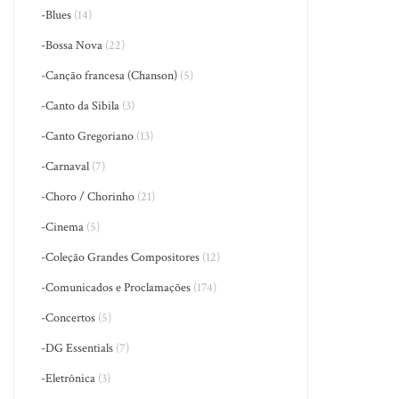
-Blues
(14)
-Bossa Nova
(22)
-Canção francesa (Chanson)
(5)
-Canto da Sibila
(3)
-Canto Gregoriano
(13)
-Carnaval
(7)
-Choro / Chorinho
(21)
-Cinema
(5)
-Coleção Grandes Compositores
(12)
-Comunicados e Proclamações
(174)
-Concertos
(5)
-DG Essentials
(7)
-Eletrônica
(3)