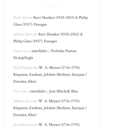
Pedro Ipê
em
Ravi Shankar (1920-2012) & Philip
Glass (1937): Passages
Adilson Assis
em
Ravi Shankar (1920-2012) &
Philip Glass (1937): Passages
Cássio
em
.: interlúdio :. Nicholas Payton:
Nick@Night
Raif Haddad
em
W. A. Mozart (1756-1791):
Réquiem, Exultate, Jubilate (Berliner, Karajan /
Dresden, Klee)
Cisco
em
.: interlúdio :. Joni Mitchell: Blue
Adilson Assis
em
W. A. Mozart (1756-1791):
Réquiem, Exultate, Jubilate (Berliner, Karajan /
Dresden, Klee)
José Eduardo
em
W. A. Mozart (1756-1791):