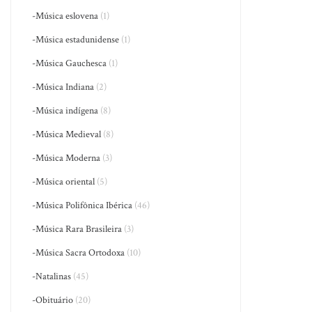
-Música eslovena
(1)
-Música estadunidense
(1)
-Música Gauchesca
(1)
-Música Indiana
(2)
-Música indígena
(8)
-Música Medieval
(8)
-Música Moderna
(3)
-Música oriental
(5)
-Música Polifônica Ibérica
(46)
-Música Rara Brasileira
(3)
-Música Sacra Ortodoxa
(10)
-Natalinas
(45)
-Obituário
(20)