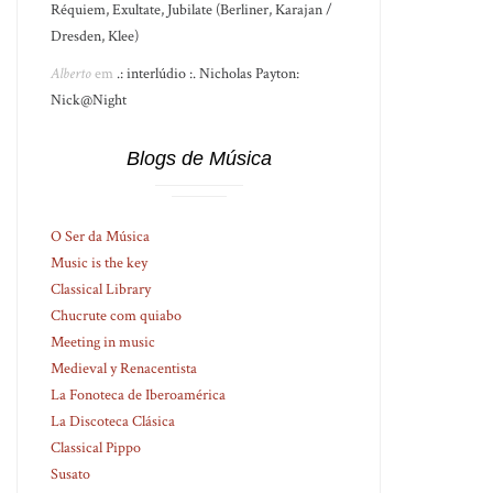
Réquiem, Exultate, Jubilate (Berliner, Karajan /
Dresden, Klee)
Alberto
em
.: interlúdio :. Nicholas Payton:
Nick@Night
Blogs de Música
O Ser da Música
Music is the key
Classical Library
Chucrute com quiabo
Meeting in music
Medieval y Renacentista
La Fonoteca de Iberoamérica
La Discoteca Clásica
Classical Pippo
Susato