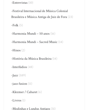
-Entrevistas
(10)
-Festival Internacional de Música Colonial
Brasileira e Música Antiga de Juiz de Fora
(23)
-Folk
(5)
-Harmonia Mundi – 50 anos
(16)
-Harmonia Mundi – Sacred Music
(14)
-Hinos
(2)
-História da Música Brasileira
(14)
-Interlúdios
(48)
-Jazz
(589)
-jazz fusion
(11)
-Klezmer / Cabaret
(6)
-Livros
(1)
-Modinhas e Lundus Antigos
(31)