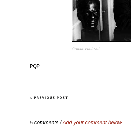
Grande Foldes!!!
PQP
Navegação
PREVIOUS POST
de
Post
5 comments /
Add your comment below