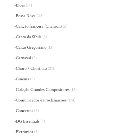
-Blues
(14)
-Bossa Nova
(22)
-Canção francesa (Chanson)
(5)
-Canto da Sibila
(3)
-Canto Gregoriano
(13)
-Carnaval
(7)
-Choro / Chorinho
(21)
-Cinema
(5)
-Coleção Grandes Compositores
(12)
-Comunicados e Proclamações
(174)
-Concertos
(5)
-DG Essentials
(7)
-Eletrônica
(3)