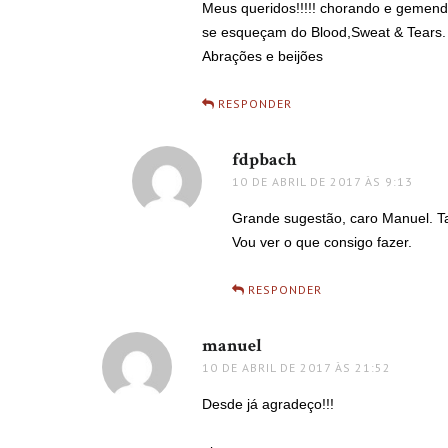
Meus queridos!!!!! chorando e gemendo
se esqueçam do Blood,Sweat & Tears. 
Abrações e beijões
RESPONDER
fdpbach
disse:
10 DE ABRIL DE 2017 ÀS 9:13
Grande sugestão, caro Manuel. Ta
Vou ver o que consigo fazer.
RESPONDER
manuel
disse:
10 DE ABRIL DE 2017 ÀS 21:52
Desde já agradeço!!!