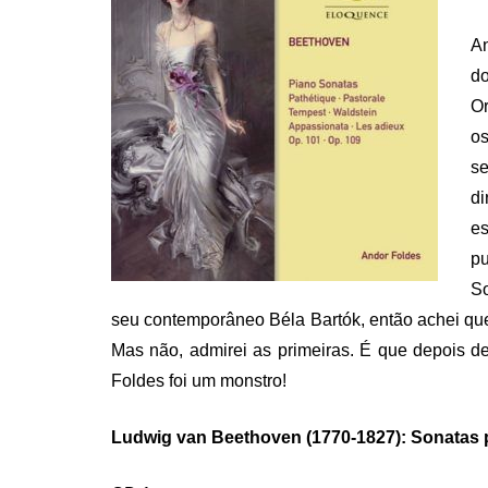
An
do
Or
o
se
di
e
pu
So
seu contemporâneo Béla Bartók, então achei qu
Mas não, admirei as primeiras. É que depois de
Foldes foi um monstro!
Ludwig van Beethoven (1770-1827): Sonatas 