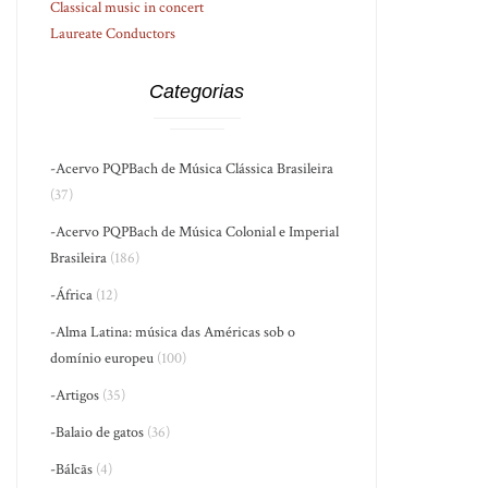
Classical music in concert
Laureate Conductors
Categorias
-Acervo PQPBach de Música Clássica Brasileira
(37)
-Acervo PQPBach de Música Colonial e Imperial
Brasileira
(186)
-África
(12)
-Alma Latina: música das Américas sob o
domínio europeu
(100)
-Artigos
(35)
-Balaio de gatos
(36)
-Bálcãs
(4)