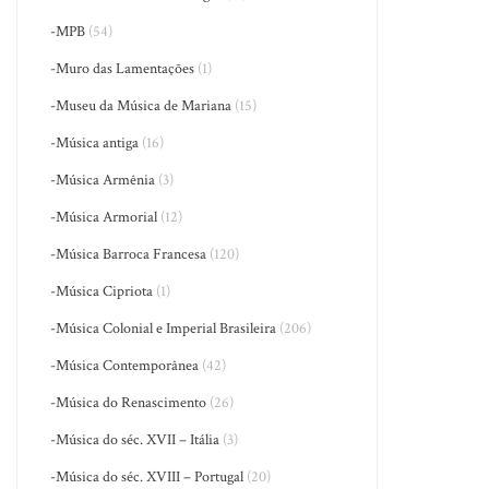
-MPB
(54)
-Muro das Lamentações
(1)
-Museu da Música de Mariana
(15)
-Música antiga
(16)
-Música Armênia
(3)
-Música Armorial
(12)
-Música Barroca Francesa
(120)
-Música Cipriota
(1)
-Música Colonial e Imperial Brasileira
(206)
-Música Contemporânea
(42)
-Música do Renascimento
(26)
-Música do séc. XVII – Itália
(3)
-Música do séc. XVIII – Portugal
(20)