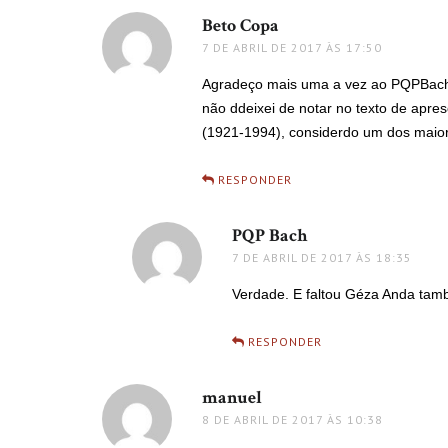
Beto Copa
disse:
7 DE ABRIL DE 2017 ÀS 17:50
Agradeço mais uma a vez ao PQPBach
não ddeixei de notar no texto de apre
(1921-1994), considerdo um dos maior
RESPONDER
PQP Bach
disse:
7 DE ABRIL DE 2017 ÀS 18:35
Verdade. E faltou Géza Anda tam
RESPONDER
manuel
disse:
8 DE ABRIL DE 2017 ÀS 10:38