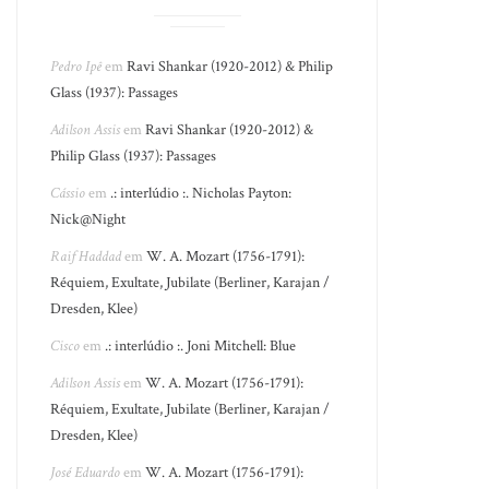
Pedro Ipê
em
Ravi Shankar (1920-2012) & Philip
Glass (1937): Passages
Adilson Assis
em
Ravi Shankar (1920-2012) &
Philip Glass (1937): Passages
Cássio
em
.: interlúdio :. Nicholas Payton:
Nick@Night
Raif Haddad
em
W. A. Mozart (1756-1791):
Réquiem, Exultate, Jubilate (Berliner, Karajan /
Dresden, Klee)
Cisco
em
.: interlúdio :. Joni Mitchell: Blue
Adilson Assis
em
W. A. Mozart (1756-1791):
Réquiem, Exultate, Jubilate (Berliner, Karajan /
Dresden, Klee)
José Eduardo
em
W. A. Mozart (1756-1791):