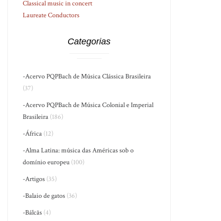
Classical music in concert
Laureate Conductors
Categorias
-Acervo PQPBach de Música Clássica Brasileira
(37)
-Acervo PQPBach de Música Colonial e Imperial
Brasileira
(186)
-África
(12)
-Alma Latina: música das Américas sob o
domínio europeu
(100)
-Artigos
(35)
-Balaio de gatos
(36)
-Bálcãs
(4)