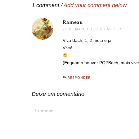
1 comment /
Add your comment below
Rameau
disse:
21 DE MARÇO DE 2017 ÀS 7:52
Viva Bach, 1, 2 meia e já!
Viva!
(Enquanto houver PQPBach, mais vive
RESPONDER
Deixe um comentário
COMMENT