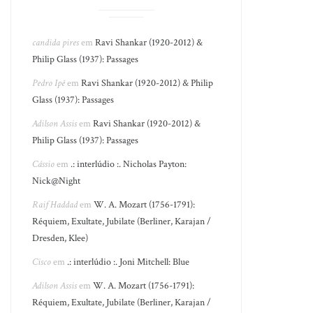
candida pires
em
Ravi Shankar (1920-2012) &
Philip Glass (1937): Passages
Pedro Ipê
em
Ravi Shankar (1920-2012) & Philip
Glass (1937): Passages
Adilson Assis
em
Ravi Shankar (1920-2012) &
Philip Glass (1937): Passages
Cássio
em
.: interlúdio :. Nicholas Payton:
Nick@Night
Raif Haddad
em
W. A. Mozart (1756-1791):
Réquiem, Exultate, Jubilate (Berliner, Karajan /
Dresden, Klee)
Cisco
em
.: interlúdio :. Joni Mitchell: Blue
Adilson Assis
em
W. A. Mozart (1756-1791):
Réquiem, Exultate, Jubilate (Berliner, Karajan /