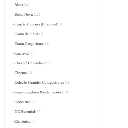
-Blues
(14)
-Bossa Nova
(22)
-Canção francesa (Chanson)
(5)
-Canto da Sibila
(3)
-Canto Gregoriano
(13)
-Carnaval
(7)
-Choro / Chorinho
(21)
-Cinema
(5)
-Coleção Grandes Compositores
(12)
-Comunicados e Proclamações
(174)
-Concertos
(5)
-DG Essentials
(7)
-Eletrônica
(3)