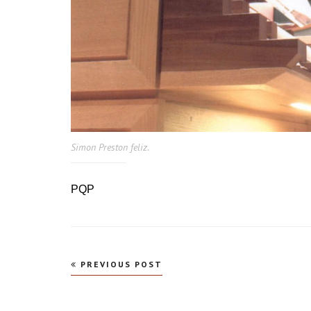
Simon Preston feliz.
PQP
Navegação
PREVIOUS POST
de
Post