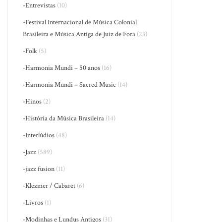
-Entrevistas
(10)
-Festival Internacional de Música Colonial
Brasileira e Música Antiga de Juiz de Fora
(23)
-Folk
(5)
-Harmonia Mundi – 50 anos
(16)
-Harmonia Mundi – Sacred Music
(14)
-Hinos
(2)
-História da Música Brasileira
(14)
-Interlúdios
(48)
-Jazz
(589)
-jazz fusion
(11)
-Klezmer / Cabaret
(6)
-Livros
(1)
-Modinhas e Lundus Antigos
(31)