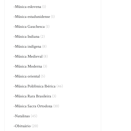
-Música eslovena
(1)
-Música estadunidense
(1)
-Música Gauchesca
(1)
-Música Indiana
(2)
-Música indígena
(8)
-Música Medieval
(8)
-Música Moderna
(3)
-Música oriental
(5)
-Música Polifônica Ibérica
(46)
-Música Rara Brasileira
(3)
-Música Sacra Ortodoxa
(10)
-Natalinas
(45)
-Obituário
(20)