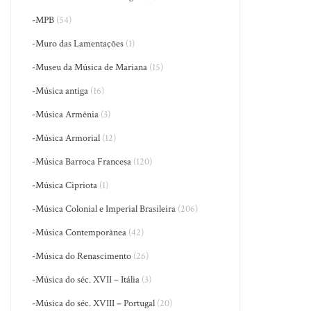
-MPB
(54)
-Muro das Lamentações
(1)
-Museu da Música de Mariana
(15)
-Música antiga
(16)
-Música Armênia
(3)
-Música Armorial
(12)
-Música Barroca Francesa
(120)
-Música Cipriota
(1)
-Música Colonial e Imperial Brasileira
(206)
-Música Contemporânea
(42)
-Música do Renascimento
(26)
-Música do séc. XVII – Itália
(3)
-Música do séc. XVIII – Portugal
(20)