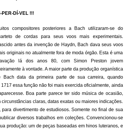
-PER-DÍ-VEL !!!
itos compositores posteriores a Bach utilizaram-se do
uarteto de cordas para seus voos mais experimentais.
scido antes da invenção de Haydn, Bach dava seus voos
is originais no atualmente fora de moda órgão. Esta é uma
ravação lá dos anos 80, com Simon Preston jovem
teiramente à vontade. A maior parte da produção organística
e Bach data da primeira parte de sua carreira, quando
1717 essa função não foi mais exercida oficialmente, ainda
aparecesse. Boa parte parece ter sido música de ocasião,
circunstâncias claras, datas exatas ou maiores indicações.
para divertimento de estudiosos. Somente no final de sua
 publicar diversos trabalhos em coleções. Convencionou-se
e sua produção: um de peças baseadas em hinos luteranos, e