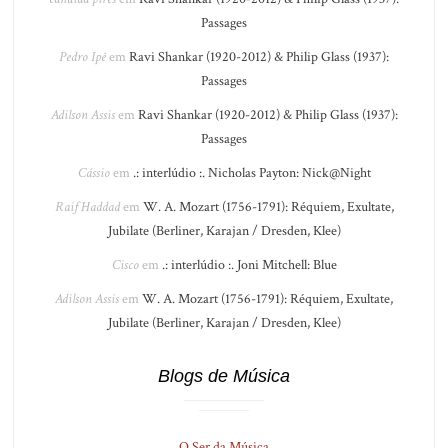
Passages
Pedro Ipê
em
Ravi Shankar (1920-2012) & Philip Glass (1937):
Passages
Adilson Assis
em
Ravi Shankar (1920-2012) & Philip Glass (1937):
Passages
Cássio
em
.: interlúdio :. Nicholas Payton: Nick@Night
Raif Haddad
em
W. A. Mozart (1756-1791): Réquiem, Exultate,
Jubilate (Berliner, Karajan / Dresden, Klee)
Cisco
em
.: interlúdio :. Joni Mitchell: Blue
Adilson Assis
em
W. A. Mozart (1756-1791): Réquiem, Exultate,
Jubilate (Berliner, Karajan / Dresden, Klee)
Blogs de Música
O Ser da Música