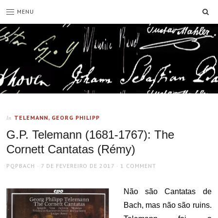
SE
MENU
TELEMANN, GEORG PHILIPP
In
G.P. Telemann (1681-1767): The
Cornett Cantatas (Rémy)
AUTHOR
POSTED
PQPBACH
7 DE FEVEREIRO DE 2017
1 COMMENT
ON
Não são Cantatas de
Bach, mas não são ruins.