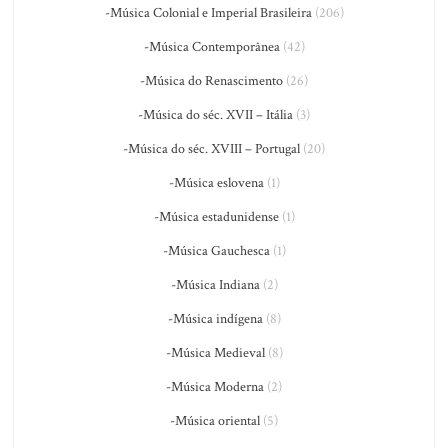
-Música Colonial e Imperial Brasileira
(206)
-Música Contemporânea
(42)
-Música do Renascimento
(26)
-Música do séc. XVII – Itália
(3)
-Música do séc. XVIII – Portugal
(20)
-Música eslovena
(1)
-Música estadunidense
(1)
-Música Gauchesca
(1)
-Música Indiana
(2)
-Música indígena
(8)
-Música Medieval
(8)
-Música Moderna
(2)
-Música oriental
(5)