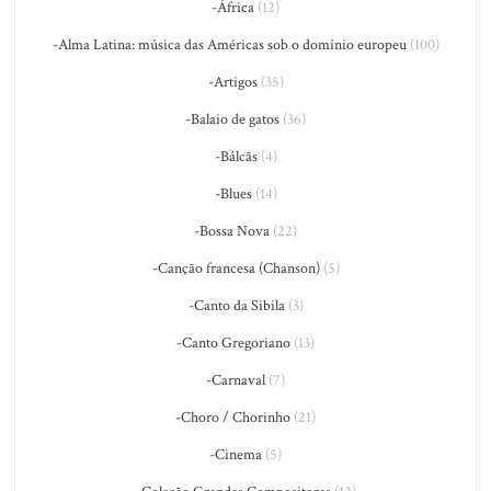
-África
(12)
-Alma Latina: música das Américas sob o domínio europeu
(100)
-Artigos
(35)
-Balaio de gatos
(36)
-Bálcãs
(4)
-Blues
(14)
-Bossa Nova
(22)
-Canção francesa (Chanson)
(5)
-Canto da Sibila
(3)
-Canto Gregoriano
(13)
-Carnaval
(7)
-Choro / Chorinho
(21)
-Cinema
(5)