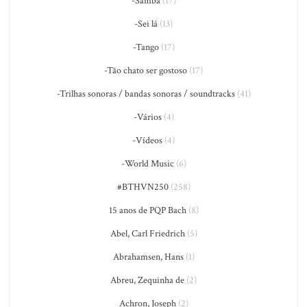
-Samba
(17)
-Sei lá
(13)
-Tango
(17)
-Tão chato ser gostoso
(17)
-Trilhas sonoras / bandas sonoras / soundtracks
(41)
-Vários
(4)
-Vídeos
(4)
-World Music
(6)
#BTHVN250
(258)
15 anos de PQP Bach
(8)
Abel, Carl Friedrich
(5)
Abrahamsen, Hans
(1)
Abreu, Zequinha de
(2)
Achron, Joseph
(2)