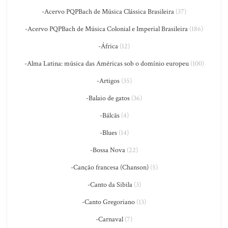
-Acervo PQPBach de Música Clássica Brasileira
(37)
-Acervo PQPBach de Música Colonial e Imperial Brasileira
(186)
-África
(12)
-Alma Latina: música das Américas sob o domínio europeu
(100)
-Artigos
(35)
-Balaio de gatos
(36)
-Bálcãs
(4)
-Blues
(14)
-Bossa Nova
(22)
-Canção francesa (Chanson)
(5)
-Canto da Sibila
(3)
-Canto Gregoriano
(13)
-Carnaval
(7)