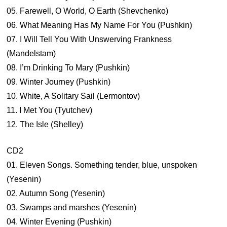
05. Farewell, O World, O Earth (Shevchenko)
06. What Meaning Has My Name For You (Pushkin)
07. I Will Tell You With Unswerving Frankness
(Mandelstam)
08. I’m Drinking To Mary (Pushkin)
09. Winter Journey (Pushkin)
10. White, A Solitary Sail (Lermontov)
11. I Met You (Tyutchev)
12. The Isle (Shelley)
CD2
01. Eleven Songs. Something tender, blue, unspoken
(Yesenin)
02. Autumn Song (Yesenin)
03. Swamps and marshes (Yesenin)
04. Winter Evening (Pushkin)