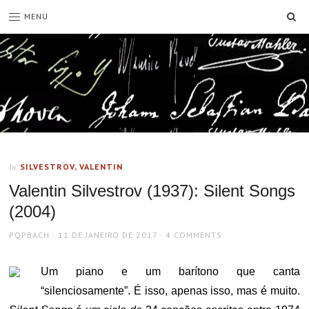
SE
MENU
SILVESTROV, VALENTIN
In
Valentin Silvestrov (1937): Silent Songs
(2004)
AUTHOR
POSTED
PQPBACH
11 DE JANEIRO DE 2017
4 COMMENTS
ON
Um piano e um barítono que canta
“silenciosamente”. É isso, apenas isso, mas é muito.