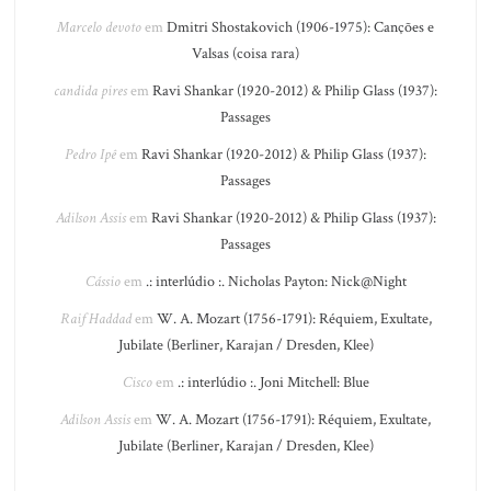
Marcelo devoto
em
Dmitri Shostakovich (1906-1975): Canções e
Valsas (coisa rara)
candida pires
em
Ravi Shankar (1920-2012) & Philip Glass (1937):
Passages
Pedro Ipê
em
Ravi Shankar (1920-2012) & Philip Glass (1937):
Passages
Adilson Assis
em
Ravi Shankar (1920-2012) & Philip Glass (1937):
Passages
Cássio
em
.: interlúdio :. Nicholas Payton: Nick@Night
Raif Haddad
em
W. A. Mozart (1756-1791): Réquiem, Exultate,
Jubilate (Berliner, Karajan / Dresden, Klee)
Cisco
em
.: interlúdio :. Joni Mitchell: Blue
Adilson Assis
em
W. A. Mozart (1756-1791): Réquiem, Exultate,
Jubilate (Berliner, Karajan / Dresden, Klee)