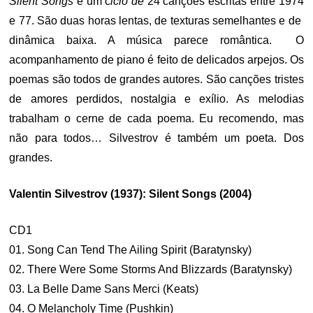
Silent Songs
é um c
iclo de
24 canções escritas entre 1974
e 77. São duas horas lentas, de texturas semelhantes e de
dinâmica baixa. A música parece romântica. O
acompanhamento de piano é feito de delicados arpejos. Os
poemas são todos de grandes autores. São
canções tristes
de amores perdidos, nostalgia e exílio. As melodias
trabalham o cerne de cada poema.
Eu recomendo, mas
não para todos… Silvestrov é também um poeta. Dos
grandes.
Valentin Silvestrov (1937): Silent Songs (2004)
CD1
01. Song Can Tend The Ailing Spirit (Baratynsky)
02. There Were Some Storms And Blizzards (Baratynsky)
03. La Belle Dame Sans Merci (Keats)
04. O Melancholy Time (Pushkin)