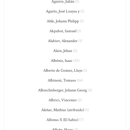
Aguirre, Julián
(1)
Agurto, José Loaysa y
(1)
Ahle, Johann Philipp
(1)
Akpabot, Samuel
(1)
Alabiev, Alexander
(1)
Alain, Jehan
(2)
Albéniz, Isaac
(35)
Alberto de Gomez, Lluys
(1)
Albinoni, Tomaso
(16)
Albrechtsberger, Johann Georg
(4)
Albrici, Vincenzo
(2)
Aleñar, Mathías (atribuido)
(1)
Alfonso X (El Sabio)
(7)
Alfvén, Hugo
(2)