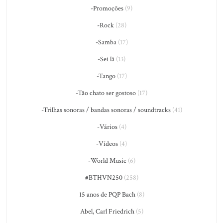
-Promoções
(9)
-Rock
(28)
-Samba
(17)
-Sei lá
(13)
-Tango
(17)
-Tão chato ser gostoso
(17)
-Trilhas sonoras / bandas sonoras / soundtracks
(41)
-Vários
(4)
-Vídeos
(4)
-World Music
(6)
#BTHVN250
(258)
15 anos de PQP Bach
(8)
Abel, Carl Friedrich
(5)