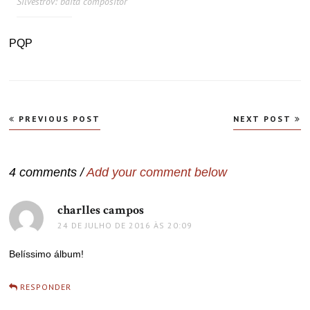
Silvestrov: baita compositor
PQP
Navegação
PREVIOUS POST
NEXT POST
de
Post
4 comments /
Add your comment below
charlles campos
disse:
24 DE JULHO DE 2016 ÀS 20:09
Belíssimo álbum!
RESPONDER