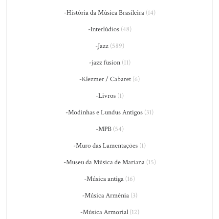
-História da Música Brasileira
(14)
-Interlúdios
(48)
-Jazz
(589)
-jazz fusion
(11)
-Klezmer / Cabaret
(6)
-Livros
(1)
-Modinhas e Lundus Antigos
(31)
-MPB
(54)
-Muro das Lamentações
(1)
-Museu da Música de Mariana
(15)
-Música antiga
(16)
-Música Armênia
(3)
-Música Armorial
(12)