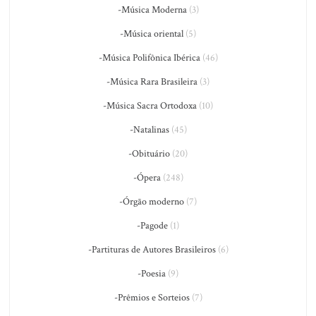
-Música Moderna
(3)
-Música oriental
(5)
-Música Polifônica Ibérica
(46)
-Música Rara Brasileira
(3)
-Música Sacra Ortodoxa
(10)
-Natalinas
(45)
-Obituário
(20)
-Ópera
(248)
-Órgão moderno
(7)
-Pagode
(1)
-Partituras de Autores Brasileiros
(6)
-Poesia
(9)
-Prêmios e Sorteios
(7)