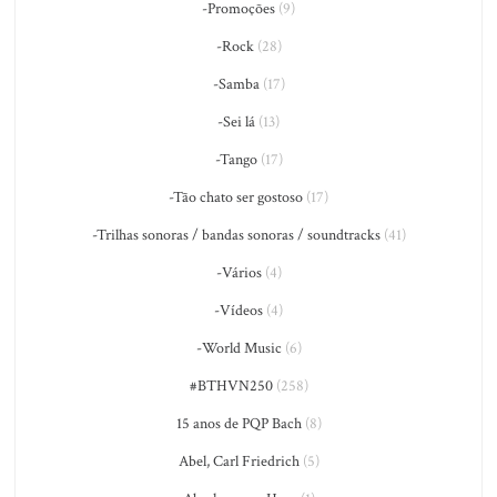
-Promoções
(9)
-Rock
(28)
-Samba
(17)
-Sei lá
(13)
-Tango
(17)
-Tão chato ser gostoso
(17)
-Trilhas sonoras / bandas sonoras / soundtracks
(41)
-Vários
(4)
-Vídeos
(4)
-World Music
(6)
#BTHVN250
(258)
15 anos de PQP Bach
(8)
Abel, Carl Friedrich
(5)