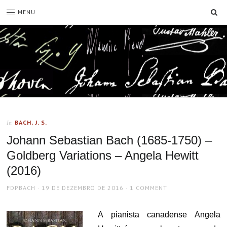
SE
MENU
BACH, J. S.
In
Johann Sebastian Bach (1685-1750) –
Goldberg Variations – Angela Hewitt
(2016)
AUTHOR
POSTED
FDPBACH
19 DE DEZEMBRO DE 2016
1 COMMENT
ON
A pianista canadense Angela