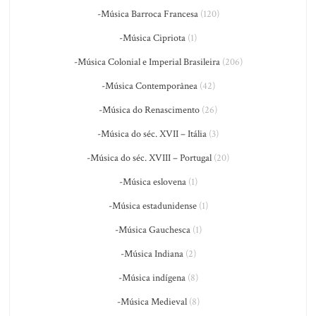
-Música Barroca Francesa
(120)
-Música Cipriota
(1)
-Música Colonial e Imperial Brasileira
(206)
-Música Contemporânea
(42)
-Música do Renascimento
(26)
-Música do séc. XVII – Itália
(3)
-Música do séc. XVIII – Portugal
(20)
-Música eslovena
(1)
-Música estadunidense
(1)
-Música Gauchesca
(1)
-Música Indiana
(2)
-Música indígena
(8)
-Música Medieval
(8)