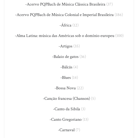
-Acervo PQPBach de Música Clássica Brasileira
(37)
-Acervo PQPBach de Música Colonial e Imperial Brasileira
(186)
-África
(12)
-Alma Latina: música das Américas sob o domínio europeu
(100)
-Artigos
(35)
-Balaio de gatos
(36)
-Bálcãs
(4)
-Blues
(14)
-Bossa Nova
(22)
-Canção francesa (Chanson)
(5)
-Canto da Sibila
(3)
-Canto Gregoriano
(13)
-Carnaval
(7)