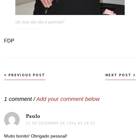
Ué, mas ela não é pianista?
FDP
Navegação
PREVIOUS POST
NEXT POST
de
Post
1 comment /
Add your comment below
Paulo
disse:
22 DE DEZEMBRO DE 2016 ÀS 18:55
Muito bonito! Obrigado pessoal!