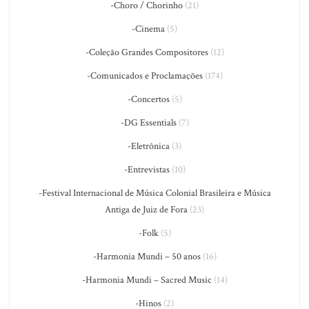
-Choro / Chorinho
(21)
-Cinema
(5)
-Coleção Grandes Compositores
(12)
-Comunicados e Proclamações
(174)
-Concertos
(5)
-DG Essentials
(7)
-Eletrônica
(3)
-Entrevistas
(10)
-Festival Internacional de Música Colonial Brasileira e Música
Antiga de Juiz de Fora
(23)
-Folk
(5)
-Harmonia Mundi – 50 anos
(16)
-Harmonia Mundi – Sacred Music
(14)
-Hinos
(2)