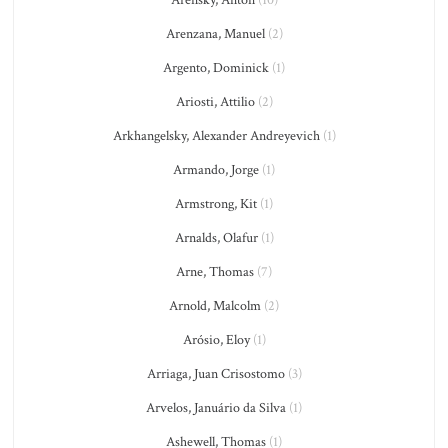
Arensky, Anton
(10)
Arenzana, Manuel
(2)
Argento, Dominick
(1)
Ariosti, Attilio
(2)
Arkhangelsky, Alexander Andreyevich
(1)
Armando, Jorge
(1)
Armstrong, Kit
(1)
Arnalds, Olafur
(1)
Arne, Thomas
(7)
Arnold, Malcolm
(2)
Arósio, Eloy
(1)
Arriaga, Juan Crisostomo
(3)
Arvelos, Januário da Silva
(1)
Ashewell, Thomas
(1)