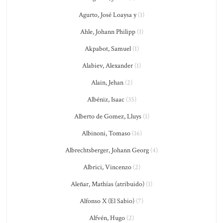
Agurto, José Loaysa y
(1)
Ahle, Johann Philipp
(1)
Akpabot, Samuel
(1)
Alabiev, Alexander
(1)
Alain, Jehan
(2)
Albéniz, Isaac
(35)
Alberto de Gomez, Lluys
(1)
Albinoni, Tomaso
(16)
Albrechtsberger, Johann Georg
(4)
Albrici, Vincenzo
(2)
Aleñar, Mathías (atribuido)
(1)
Alfonso X (El Sabio)
(7)
Alfvén, Hugo
(2)