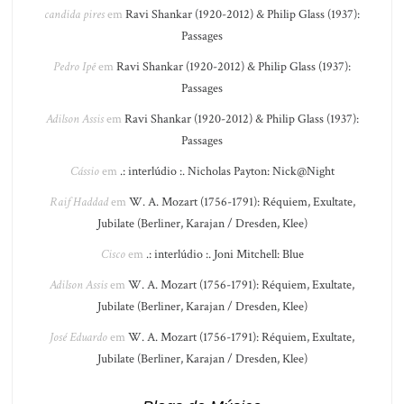
candida pires
em
Ravi Shankar (1920-2012) & Philip Glass (1937):
Passages
Pedro Ipê
em
Ravi Shankar (1920-2012) & Philip Glass (1937):
Passages
Adilson Assis
em
Ravi Shankar (1920-2012) & Philip Glass (1937):
Passages
Cássio
em
.: interlúdio :. Nicholas Payton: Nick@Night
Raif Haddad
em
W. A. Mozart (1756-1791): Réquiem, Exultate,
Jubilate (Berliner, Karajan / Dresden, Klee)
Cisco
em
.: interlúdio :. Joni Mitchell: Blue
Adilson Assis
em
W. A. Mozart (1756-1791): Réquiem, Exultate,
Jubilate (Berliner, Karajan / Dresden, Klee)
José Eduardo
em
W. A. Mozart (1756-1791): Réquiem, Exultate,
Jubilate (Berliner, Karajan / Dresden, Klee)