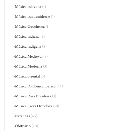
-Música eslovena
(1)
-Música estadunidense
(1)
-Música Gauchesca
(1)
-Música Indiana
(2)
-Música indígena
(8)
-Música Medieval
(8)
-Música Moderna
(3)
-Música oriental
(5)
-Música Polifônica Ibérica
(46)
-Música Rara Brasileira
(3)
-Música Sacra Ortodoxa
(10)
-Natalinas
(45)
-Obituário
(20)