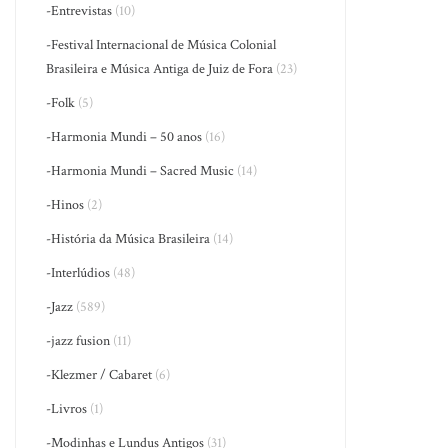
-Entrevistas
(10)
-Festival Internacional de Música Colonial
Brasileira e Música Antiga de Juiz de Fora
(23)
-Folk
(5)
-Harmonia Mundi – 50 anos
(16)
-Harmonia Mundi – Sacred Music
(14)
-Hinos
(2)
-História da Música Brasileira
(14)
-Interlúdios
(48)
-Jazz
(589)
-jazz fusion
(11)
-Klezmer / Cabaret
(6)
-Livros
(1)
-Modinhas e Lundus Antigos
(31)