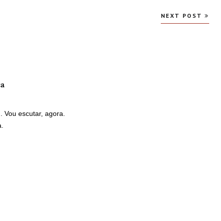
NEXT POST
ca
disse:
 Vou escutar, agora.
a.