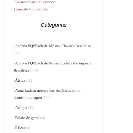
Classical music in concert
Laureate Conductors
Categorias
-Acervo PQPBach de Música Clássica Brasileira
(37)
-Acervo PQPBach de Música Colonial e Imperial
Brasileira
(186)
-África
(12)
-Alma Latina: música das Américas sob o
domínio europeu
(100)
-Artigos
(35)
-Balaio de gatos
(36)
-Bálcãs
(4)