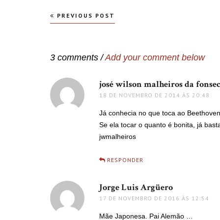
Navegação
PREVIOUS POST
de
Post
3 comments /
Add your comment below
josé wilson malheiros da fonse
18 DE NOVEMBRO DE 2014 ÀS 20:48
Já conhecia no que toca ao Beethoven.
Se ela tocar o quanto é bonita, já bast
jwmalheiros
RESPONDER
Jorge Luis Argüero
disse:
17 DE NOVEMBRO DE 2016 ÀS 12:54
Mãe Japonesa. Pai Alemão …