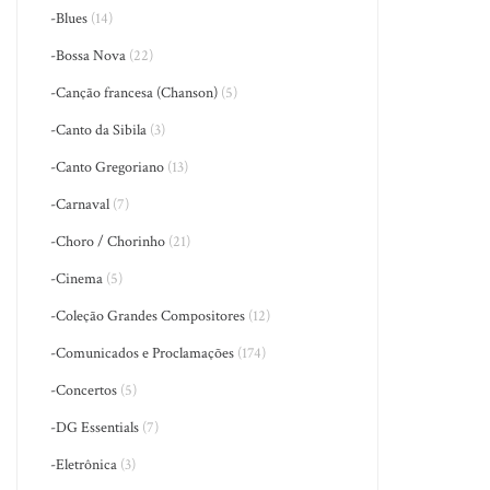
-Blues
(14)
-Bossa Nova
(22)
-Canção francesa (Chanson)
(5)
-Canto da Sibila
(3)
-Canto Gregoriano
(13)
-Carnaval
(7)
-Choro / Chorinho
(21)
-Cinema
(5)
-Coleção Grandes Compositores
(12)
-Comunicados e Proclamações
(174)
-Concertos
(5)
-DG Essentials
(7)
-Eletrônica
(3)