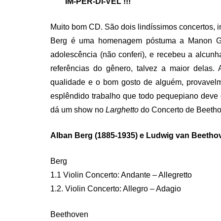
IM-PER-DÍ-VEL !!!
Muito bom CD. São dois lindíssimos concertos, i
Berg é uma homenagem póstuma a Manon Grop
adolescência (não conferi), e recebeu a alcu
referências do gênero, talvez a maior delas. 
qualidade e o bom gosto de alguém, provavelm
esplêndido trabalho que todo pequepiano deve co
dá um show no
Larghetto
do Concerto de Beetho
Alban Berg (1885-1935) e Ludwig van Beethov
Berg
1.1 Violin Concerto: Andante – Allegretto
1.2. Violin Concerto: Allegro – Adagio
Beethoven