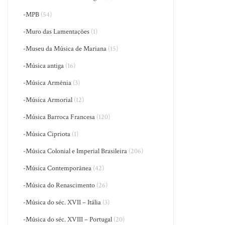
-MPB
(54)
-Muro das Lamentações
(1)
-Museu da Música de Mariana
(15)
-Música antiga
(16)
-Música Armênia
(3)
-Música Armorial
(12)
-Música Barroca Francesa
(120)
-Música Cipriota
(1)
-Música Colonial e Imperial Brasileira
(206)
-Música Contemporânea
(42)
-Música do Renascimento
(26)
-Música do séc. XVII – Itália
(3)
-Música do séc. XVIII – Portugal
(20)