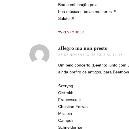
Boa combinação pela
boa música e belas mulheres..!!
Salute..!!
RESPONDER
allegro ma non presto
disse:
23 DE NOVEMBRO DE 2016 ÀS 11:43
Um belo concerto (Beetho) junto com u
ainda prefiro os antigos, para Beethov
Szeryng
Oistrakh
Francescatti
Christian Ferras
Milstein
Campoli
Schneiderhan