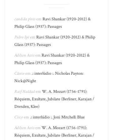
candida pires
em
Ravi Shankar (1920-2012) &
Philip Glass (1937): Passages
Pedro Ipê
em
Ravi Shankar (1920-2012) & Philip
Glass (1937): Passages
Adilson Assis
em
Ravi Shankar (1920-2012) &
Philip Glass (1937): Passages
Cássio
em
.: interlúdio :. Nicholas Payton:
Nick@Night
Raif Haddad
em
W. A. Mozart (1756-1791):
Réquiem, Exultate, Jubilate (Berliner, Karajan /
Dresden, Klee)
Cisco
em
.: interlúdio :. Joni Mitchell: Blue
Adilson Assis
em
W. A. Mozart (1756-1791):
Réquiem, Exultate, Jubilate (Berliner, Karajan /