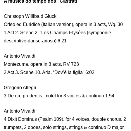
A música do tempo dos “Castrati”
Christoph Willibald Gluck
Orfeo ed Euridice (Italian version), opera in 3 acts, Wq. 30
1 Act 2. Scene 2. “Les Champs-Elysées (symphonie
descriptive-danse-arioso) 6:21
Antonio Vivaldi
Montezuma, opera in 3 acts, RV 723
2 Act 3. Scene 10. Aria. “Dov’è la figlia” 6:02
Gregorio Allegri
3 De ore prudentis, motet for 3 voices & continuo 1:54
Antonio Vivaldi
4 Dixit Dominus (Psalm 109), for 4 voices, double chorus, 2
trumpets, 2 oboes, solo strings, strings & continuo D major,