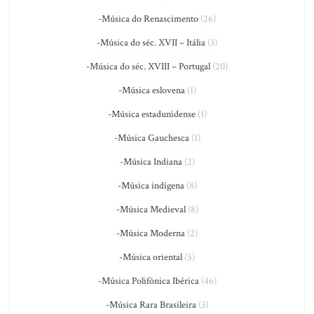
-Música do Renascimento
(26)
-Música do séc. XVII – Itália
(3)
-Música do séc. XVIII – Portugal
(20)
-Música eslovena
(1)
-Música estadunidense
(1)
-Música Gauchesca
(1)
-Música Indiana
(2)
-Música indígena
(8)
-Música Medieval
(8)
-Música Moderna
(2)
-Música oriental
(5)
-Música Polifônica Ibérica
(46)
-Música Rara Brasileira
(3)