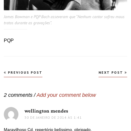
James Bowman e PQP Bach asseveram que “Nenhum cantor sofreu maus
tratos durante as gravações”.
PQP
Navegação
PREVIOUS POST
NEXT POST
de
Post
2 comments /
Add your comment below
wellington mendes
disse:
30 DE JANEIRO DE 2014 ÀS 1:41
Maravilhoso Cd, repertório belíssimo, obrigado.