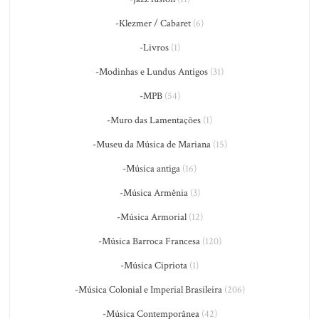
-Klezmer / Cabaret
(6)
-Livros
(1)
-Modinhas e Lundus Antigos
(31)
-MPB
(54)
-Muro das Lamentações
(1)
-Museu da Música de Mariana
(15)
-Música antiga
(16)
-Música Armênia
(3)
-Música Armorial
(12)
-Música Barroca Francesa
(120)
-Música Cipriota
(1)
-Música Colonial e Imperial Brasileira
(206)
-Música Contemporânea
(42)