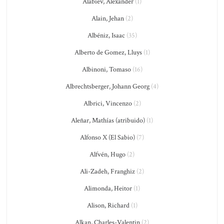
Alabiev, Alexander
(1)
Alain, Jehan
(2)
Albéniz, Isaac
(35)
Alberto de Gomez, Lluys
(1)
Albinoni, Tomaso
(16)
Albrechtsberger, Johann Georg
(4)
Albrici, Vincenzo
(2)
Aleñar, Mathías (atribuido)
(1)
Alfonso X (El Sabio)
(7)
Alfvén, Hugo
(2)
Ali-Zadeh, Franghiz
(2)
Alimonda, Heitor
(1)
Alison, Richard
(1)
Alkan, Charles-Valentin
(2)