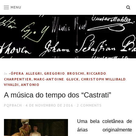
SE
MENU
-ÓPERA
,
ALLEGRI, GREGORIO
,
BROSCHI, RICCARDO
,
In
CHARPENTIER, MARC-ANTOINE
,
GLUCK, CHRISTOPH WILLIBALD
,
VIVALDI, ANTONIO
A música do tempo dos “Castrati”
AUTHOR
POSTED
PQPBACH
4 DE NOVEMBRO DE 2016
2 COMMENTS
ON
Uma bela coletânea de
árias originalmente