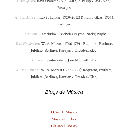
Pedro Ipê
em
Ravi Shankar (1920-2012) & Philip Glass (1937):
Passages
Adilson Assis
em
Ravi Shankar (1920-2012) & Philip Glass (1937):
Passages
Cássio
em
.: interlúdio :. Nicholas Payton: Nick@Night
Raif Haddad
em
W. A. Mozart (1756-1791): Réquiem, Exultate,
Jubilate (Berliner, Karajan / Dresden, Klee)
Cisco
em
.: interlúdio :. Joni Mitchell: Blue
Adilson Assis
em
W. A. Mozart (1756-1791): Réquiem, Exultate,
Jubilate (Berliner, Karajan / Dresden, Klee)
Blogs de Música
O Ser da Música
Music is the key
Classical Library