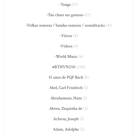
-Tango
(17)
-Tão chato ser gostoso
(17)
-Trilhas sonoras / bandas sonoras / soundtracks
(41)
-Vários
(4)
-Vídeos
(4)
-World Music
(6)
#BTHVN250
(258)
15 anos de PQP Bach
(8)
Abel, Carl Friedrich
(5)
Abrahamsen, Hans
(1)
Abreu, Zequinha de
(2)
Achron, Joseph
(2)
Adam, Adolphe
(2)