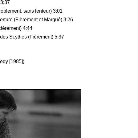
 3:37
Noblement, sans lenteur) 3:01
erture (Fièrement et Marqué) 3:26
dérément) 4:44
des Scythes (Fièrement) 5:37
edy [1985])