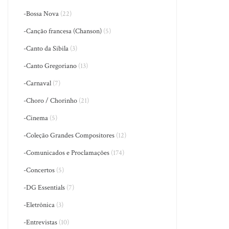
-Bossa Nova
(22)
-Canção francesa (Chanson)
(5)
-Canto da Sibila
(3)
-Canto Gregoriano
(13)
-Carnaval
(7)
-Choro / Chorinho
(21)
-Cinema
(5)
-Coleção Grandes Compositores
(12)
-Comunicados e Proclamações
(174)
-Concertos
(5)
-DG Essentials
(7)
-Eletrônica
(3)
-Entrevistas
(10)