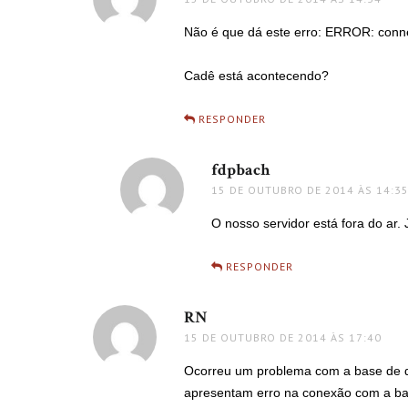
Não é que dá este erro: ERROR: conne
Cadê está acontecendo?
RESPONDER
fdpbach
disse:
15 DE OUTUBRO DE 2014 ÀS 14:3
O nosso servidor está fora do ar.
RESPONDER
RN
disse:
15 DE OUTUBRO DE 2014 ÀS 17:40
Ocorreu um problema com a base de d
apresentam erro na conexão com a ba