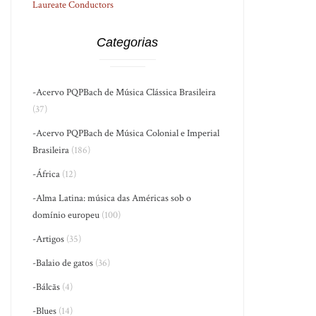
Laureate Conductors
Categorias
-Acervo PQPBach de Música Clássica Brasileira
(37)
-Acervo PQPBach de Música Colonial e Imperial
Brasileira
(186)
-África
(12)
-Alma Latina: música das Américas sob o
domínio europeu
(100)
-Artigos
(35)
-Balaio de gatos
(36)
-Bálcãs
(4)
-Blues
(14)