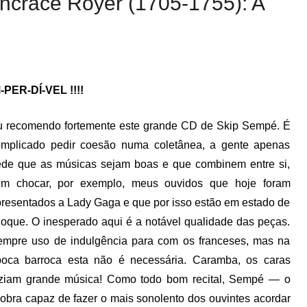
ncrace Royer (1705-1755): A
-PER-DÍ-VEL !!!!
 recomendo fortemente este grande CD de Skip Sempé. É
omplicado pedir coesão numa coletânea, a gente apenas
de que as músicas sejam boas e que combinem entre si,
em chocar, por exemplo, meus ouvidos que hoje foram
resentados a Lady Gaga e que por isso estão em estado de
oque. O inesperado aqui é a notável qualidade das peças.
mpre uso de indulgência para com os franceses, mas na
poca barroca esta não é necessária. Caramba, os caras
aziam grande música! Como todo bom recital, Sempé — o
obra capaz de fazer o mais sonolento dos ouvintes acordar