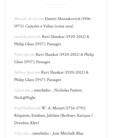
Marcelo devoto
em
Dmitri Shostakovich (1906-
1975): Canções e Valsas (coisa rara)
candida pires
em
Ravi Shankar (1920-2012) &
Philip Glass (1937): Passages
Pedro Ipê
em
Ravi Shankar (1920-2012) & Philip
Glass (1937): Passages
Adilson Assis
em
Ravi Shankar (1920-2012) &
Philip Glass (1937): Passages
Cássio
em
.: interlúdio :. Nicholas Payton:
Nick@Night
Raif Haddad
em
W. A. Mozart (1756-1791):
Réquiem, Exultate, Jubilate (Berliner, Karajan /
Dresden, Klee)
Cisco
em
.: interlúdio :. Joni Mitchell: Blue