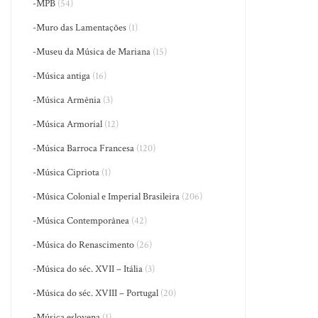
-MPB
(54)
-Muro das Lamentações
(1)
-Museu da Música de Mariana
(15)
-Música antiga
(16)
-Música Armênia
(3)
-Música Armorial
(12)
-Música Barroca Francesa
(120)
-Música Cipriota
(1)
-Música Colonial e Imperial Brasileira
(206)
-Música Contemporânea
(42)
-Música do Renascimento
(26)
-Música do séc. XVII – Itália
(3)
-Música do séc. XVIII – Portugal
(20)
-Música eslovena
(1)