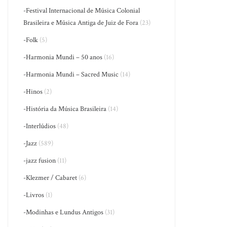
-Festival Internacional de Música Colonial
Brasileira e Música Antiga de Juiz de Fora
(23)
-Folk
(5)
-Harmonia Mundi – 50 anos
(16)
-Harmonia Mundi – Sacred Music
(14)
-Hinos
(2)
-História da Música Brasileira
(14)
-Interlúdios
(48)
-Jazz
(589)
-jazz fusion
(11)
-Klezmer / Cabaret
(6)
-Livros
(1)
-Modinhas e Lundus Antigos
(31)