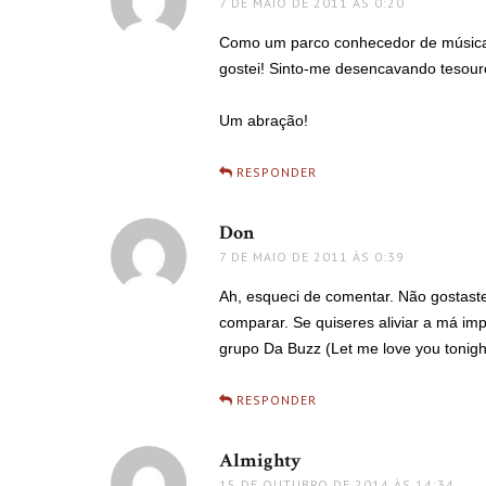
7 DE MAIO DE 2011 ÀS 0:20
Como um parco conhecedor de música e
gostei! Sinto-me desencavando tesou
Um abração!
RESPONDER
Don
disse:
7 DE MAIO DE 2011 ÀS 0:39
Ah, esqueci de comentar. Não gostas
comparar. Se quiseres aliviar a má i
grupo Da Buzz (Let me love you tonigh
RESPONDER
Almighty
disse:
15 DE OUTUBRO DE 2014 ÀS 14:34