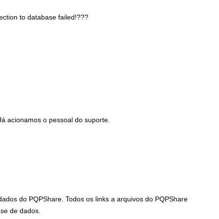
ction to database failed!???
5
 Já acionamos o pessoal do suporte.
ados do PQPShare. Todos os links a arquivos do PQPShare
se de dados.