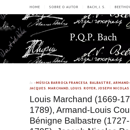
HOME
SOBRE O AUTOR
BACH, J. S.
BEETHOV
P.Q.P. Bach
-MÚSICA BARROCA FRANCESA
,
BALBASTRE, ARMAND
In
JACQUES
,
MARCHAND, LOUIS
,
ROYER, JOSEPH NICOLAS
Louis Marchand (1669-17
1789), Armand-Louis Cou
Bénigne Balbastre (1727-