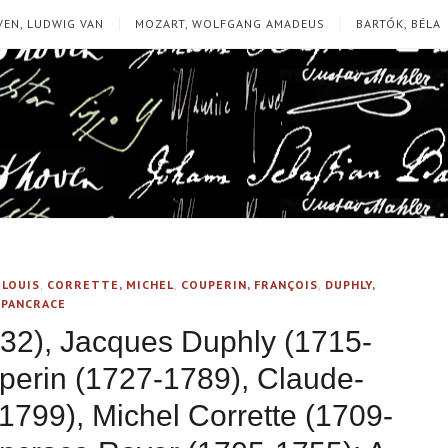
EN, LUDWIG VAN
MOZART, WOLFGANG AMADEUS
BARTÓK, BÉLA
-LOUIS
,
CORRETTE, MICHEL
,
COUPERIN, FRANÇOIS
,
DUPHLY,
 PANCRACE
32), Jacques Duphly (1715-
perin (1727-1789), Claude-
1799), Michel Corrette (1709-