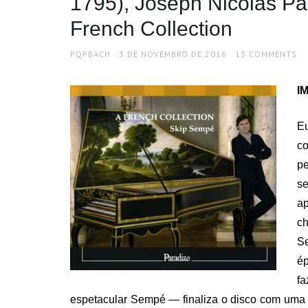
1795), Joseph Nicolas Pa
French Collection
AUTHOR
POSTED
PQPBACH
3 DE NOVEMBRO DE 2016
13 COMMENTS
ON
IM
Eu
c
pe
s
ap
ch
Se
é
f
espetacular Sempé — finaliza o disco com uma 