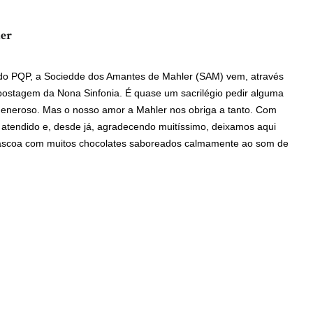
ler
disse:
 do PQP, a Sociedde dos Amantes de Mahler (SAM) vem, através
epostagem da Nona Sinfonia. É quase um sacrilégio pedir alguma
 generoso. Mas o nosso amor a Mahler nos obriga a tanto. Com
 atendido e, desde já, agradecendo muitíssimo, deixamos aqui
Páscoa com muitos chocolates saboreados calmamente ao som de