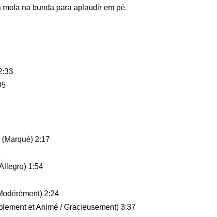
ma mola na bunda para aplaudir em pé.
2:33
05
 (Marqué) 2:17
5
Allegro) 1:54
 Modérément) 2:24
blement et Animé / Gracieusement) 3:37