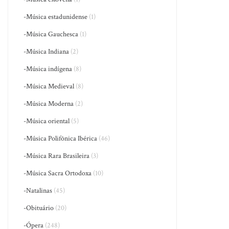
-Música estadunidense
(1)
-Música Gauchesca
(1)
-Música Indiana
(2)
-Música indígena
(8)
-Música Medieval
(8)
-Música Moderna
(2)
-Música oriental
(5)
-Música Polifônica Ibérica
(46)
-Música Rara Brasileira
(3)
-Música Sacra Ortodoxa
(10)
-Natalinas
(45)
-Obituário
(20)
-Ópera
(248)