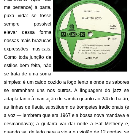
me pertence) à parte,
puxa vida: se fosse
sempre possível
elevar dessa forma
nossas mais brazucas
expressões musicais.
Como toda junção de
estilos bem feita, não
se trata de uma soma
simples; é um caldo cozido a fogo lento e onde os sabores
se entranham uns nos outros. A linguagem do jazz se
adapta tanto à marcação de samba quanto ao 2/4 do baião;
as linhas de flauta substituem os trompetes tradicionais (e
a voz — lembrem que era 1967 e a bossa nova mandava e
desmandava); a guitarra vai dar norte a Pat Metheny e,
quando sai de lado para a viola ou violão de 12 cordas, se