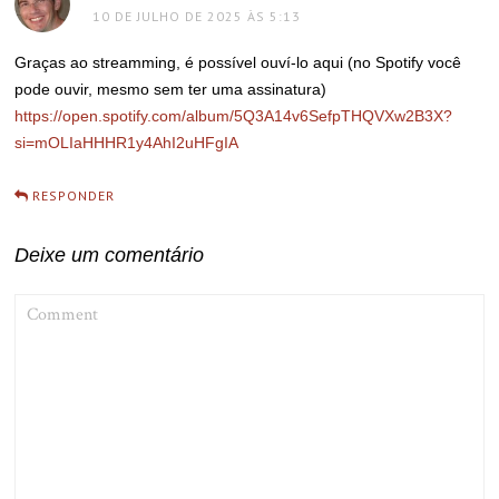
10 DE JULHO DE 2025 ÀS 5:13
Graças ao streamming, é possível ouví-lo aqui (no Spotify você
pode ouvir, mesmo sem ter uma assinatura)
https://open.spotify.com/album/5Q3A14v6SefpTHQVXw2B3X?
si=mOLIaHHHR1y4AhI2uHFgIA
RESPONDER
Deixe um comentário
COMMENT