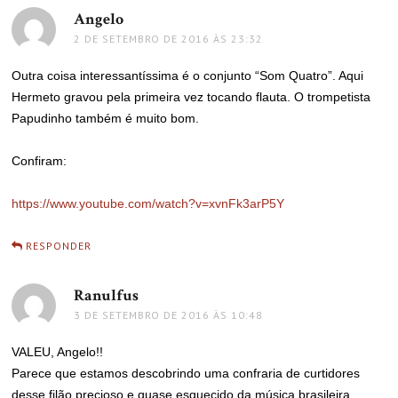
Angelo
disse:
2 DE SETEMBRO DE 2016 ÀS 23:32
Outra coisa interessantíssima é o conjunto “Som Quatro”. Aqui
Hermeto gravou pela primeira vez tocando flauta. O trompetista
Papudinho também é muito bom.
Confiram:
https://www.youtube.com/watch?v=xvnFk3arP5Y
RESPONDER
Ranulfus
disse:
3 DE SETEMBRO DE 2016 ÀS 10:48
VALEU, Angelo!!
Parece que estamos descobrindo uma confraria de curtidores
desse filão precioso e quase esquecido da música brasileira.