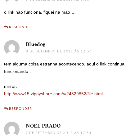
o link não funciona. fiquei na mão….
RESPONDER
Bluedog
disse:
8 DE SETEMBRO DE 2012 ÀS 12:33
tem alguma coisa estranha acontecendo. aqui o link continua
funcionando…
mirror:
http://www15.zippyshare.com/v/24529852/file.html
RESPONDER
NOEL PRADO
disse:
7 DE SETEMBRO DE 2012 ÀS 17:34