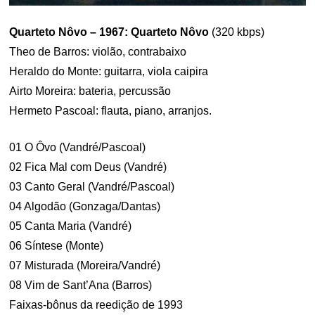
Quarteto Nôvo – 1967: Quarteto Nôvo
(320 kbps)
Theo de Barros: violão, contrabaixo
Heraldo do Monte: guitarra, viola caipira
Airto Moreira: bateria, percussão
Hermeto Pascoal: flauta, piano, arranjos.
01 O Ôvo (Vandré/Pascoal)
02 Fica Mal com Deus (Vandré)
03 Canto Geral (Vandré/Pascoal)
04 Algodão (Gonzaga/Dantas)
05 Canta Maria (Vandré)
06 Síntese (Monte)
07 Misturada (Moreira/Vandré)
08 Vim de Sant’Ana (Barros)
Faixas-bônus da reedição de 1993