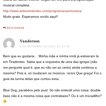
musical completa:
http://www.artesvertentes.com/programacao/musica/
Muito grato. Esperamos vocês aqui!!
RESPONDER
Vanderson
disse:
8 DE SETEMBRO DE 2012 ÀS 15:42
Bem que eu gostaria… Minha mãe e minha irmã já estiveram lá
em Tiradentes. Sabia que a orquestra de uma das igrejas (não
me pergunte qual é, que eu não sei ao certo) ainda continua a
mesma? Pois é, só mudaram os músicos. rsrsrs Que graça! Foi o
guia da turma delas que contou essa…
Blue Dog, parabéns pelo post. Só não entendi uma coisa: double
bass não é a mesma coisa que contrabaixo? Ou é um trocadilho?