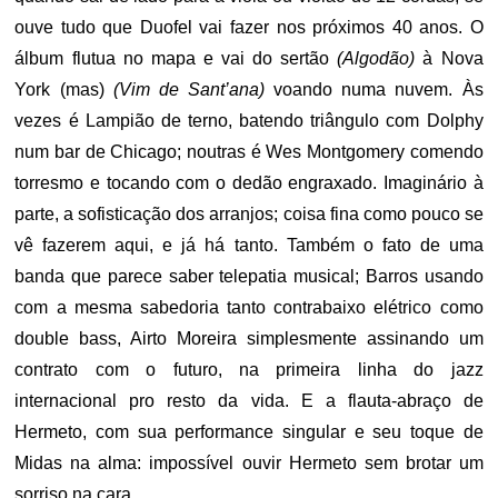
ouve tudo que Duofel vai fazer nos próximos 40 anos. O
álbum flutua no mapa e vai do sertão
(Algodão)
à Nova
York (mas)
(Vim de Sant’ana)
voando numa nuvem. Às
vezes é Lampião de terno, batendo triângulo com Dolphy
num bar de Chicago; noutras é Wes Montgomery comendo
torresmo e tocando com o dedão engraxado. Imaginário à
parte, a sofisticação dos arranjos; coisa fina como pouco se
vê fazerem aqui, e já há tanto. Também o fato de uma
banda que parece saber telepatia musical; Barros usando
com a mesma sabedoria tanto contrabaixo elétrico como
double bass, Airto Moreira simplesmente assinando um
contrato com o futuro, na primeira linha do jazz
internacional pro resto da vida. E a flauta-abraço de
Hermeto, com sua performance singular e seu toque de
Midas na alma: impossível ouvir Hermeto sem brotar um
sorriso na cara.