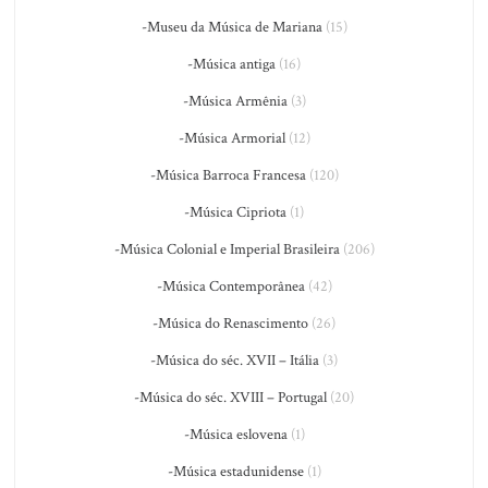
-Museu da Música de Mariana
(15)
-Música antiga
(16)
-Música Armênia
(3)
-Música Armorial
(12)
-Música Barroca Francesa
(120)
-Música Cipriota
(1)
-Música Colonial e Imperial Brasileira
(206)
-Música Contemporânea
(42)
-Música do Renascimento
(26)
-Música do séc. XVII – Itália
(3)
-Música do séc. XVIII – Portugal
(20)
-Música eslovena
(1)
-Música estadunidense
(1)