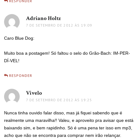
RESPONDER
Adriano Holtz
disse:
7 DE SETEMBRO DE 2012 ÀS 19:09
Caro Blue Dog:
Muito boa a postagem! Só faltou o selo do Grão-Bach: IM-PER-
DÍ-VEL!
RESPONDER
Vivelo
disse:
7 DE SETEMBRO DE 2012 ÀS 19:25
Nunca tinha ouvido falar disso, mas já fiquei sabendo que é
realmente uma maravilha!! Valeu, e aproveito pra avisar que está
baixando sim, e bem rapidinho. Só é uma pena ter isso em mp3,
acho que não se encontra para comprar nem irão relançar.