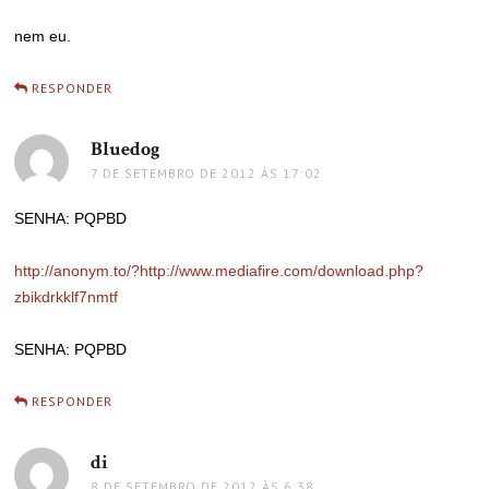
nem eu.
RESPONDER
Bluedog
disse:
7 DE SETEMBRO DE 2012 ÀS 17:02
SENHA: PQPBD
http://anonym.to/?http://www.mediafire.com/download.php?
zbikdrkklf7nmtf
SENHA: PQPBD
RESPONDER
di
disse:
8 DE SETEMBRO DE 2012 ÀS 6:38