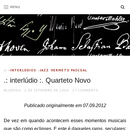
SE
MENU
-INTERLÚDIOS
,
-JAZZ
,
HERMETO PASCOAL
In
.: interlúdio :. Quarteto Novo
AUTHOR
POSTED
BLUEDOG
2 DE SETEMBRO DE 2016
27 COMMENTS
ON
Publicado originalmente em 07.09.2012
De vez em quando acontecem esses momentos musicais
que são como eclipses. E este é daqueles raros, seculares;