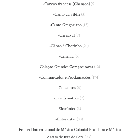
-Canção francesa (Chanson)
(5)
-Canto da Sibila
(3)
-Canto Gregoriano
(13)
-Carnaval
(7)
-Choro / Chorinho
(21)
-Cinema
(5)
-Coleção Grandes Compositores
(12)
-Comunicados e Proclamações
(174)
-Concertos
(5)
-DG Essentials
(7)
-Eletrônica
(3)
-Entrevistas
(10)
-Festival Internacional de Música Colonial Brasileira e Música
Antiga de Juiz de Fora
(23)