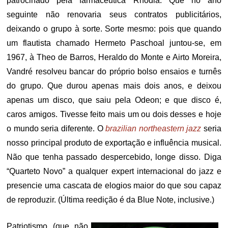
patrocinado pela farmacêutica Rhodia. Que no ano
seguinte não renovaria seus contratos publicitários,
deixando o grupo à sorte. Sorte mesmo: pois que quando
um flautista chamado Hermeto Paschoal juntou-se, em
1967, à Theo de Barros, Heraldo do Monte e Airto Moreira,
Vandré resolveu bancar do próprio bolso ensaios e turnês
do grupo. Que durou apenas mais dois anos, e deixou
apenas um disco, que saiu pela Odeon; e que disco é,
caros amigos. Tivesse feito mais um ou dois desses e hoje
o mundo seria diferente. O
brazilian northeastern jazz
seria
nosso principal produto de exportação e influência musical.
Não que tenha passado despercebido, longe disso. Diga
“Quarteto Novo” a qualquer expert internacional do jazz e
presencie uma cascata de elogios maior do que sou capaz
de reproduzir. (Última reedição é da Blue Note, inclusive.)
Patriotismo (que não