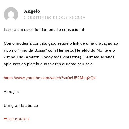
Angelo
disse:
2 DE SETEMBRO DE 2016 ÀS 23:29
Esse é um disco fundamental e sensacional.
Como modesta contribuição, segue o link de uma gravação ao
vivo no “Fino da Bossa” com Hermeto, Heraldo do Monte e o
Zimbo Trio (Amilton Godoy toca vibrafone). Hermeto arranca
aplausos da platéia duas vezes durante seu solo.
https://www.youtube.com/watch?v=0cUE2MhqXQk
Abraços.
Um grande abraço.
RESPONDER