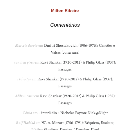
Milton Ribeiro
Comentários
Marcelo devoto
em
Dmitri Shostakovich (1906-1975): Canções e
Valsas (coisa rara)
candida pires
em
Ravi Shankar (1920-2012) & Philip Glass (1937):
Passages
Pedro Ipê
em
Ravi Shankar (1920-2012) & Philip Glass (1937):
Passages
Adilson Assis
em
Ravi Shankar (1920-2012) & Philip Glass (1937):
Passages
Cássio
em
.: interlúdio :. Nicholas Payton: Nick@Night
Raif Haddad
em
W. A. Mozart (1756-1791): Réquiem, Exultate,
Jubilate (Berliner, Karajan / Dresden, Klee)