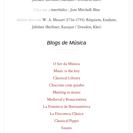
Cisco
em
.: interlúdio :. Joni Mitchell: Blue
Adilson Assis
em
W. A. Mozart (1756-1791): Réquiem, Exultate,
Jubilate (Berliner, Karajan / Dresden, Klee)
Blogs de Música
O Ser da Música
Music is the key
Classical Library
Chucrute com quiabo
Meeting in music
Medieval y Renacentista
La Fonoteca de Iberoamérica
La Discoteca Clásica
Classical Pippo
Susato