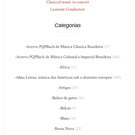
Classical music in concert
Laureate Conductors
Categorias
-Acervo PQPBach de Música Clássica Brasileira
(37)
-Acervo PQPBach de Música Colonial e Imperial Brasileira
(186)
-África
(12)
-Alma Latina: música das Américas sob o domínio europeu
(100)
-Artigos
(35)
-Balaio de gatos
(36)
-Bálcãs
(4)
-Blues
(14)
-Bossa Nova
(22)