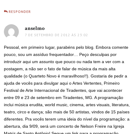
RESPONDER
anselmo
disse:
7 DE SETEMBRO DE 2012 ÀS 23:02
Pessoal, em primeiro lugar, parabéns pelo blog. Embora comente
pouco, sou um assíduo frequentador… Peço desculpas por
introduzir aqui um assunto que pouco ou nada tem a ver com a
postagem, a não ser o fato de falar de música da mais alta
qualidade (o Quarteto Novo é maravilhoso!!). Gostaria de pedir a
ajuda de vocês para divulgar aqui o Artes Vertentes, Primeiro
Festival de Arte Internacional de Tiradentes, que vai acontecer
entre 09 e 23 de setembro em Tiradentes, MG. A programação
inclui música erudita, world music, cinema, artes visuais, literatura,
teatro, circo e dança; são mais de 50 artistas, vindos de 15 países
diferentes. Pra vocês terem uma ideia do nível da programação: a
abertura, dia 9/09, será um concerto de Nelson Freire na Igreja
Matriz de Santo Antônio! Segue um link para a programação