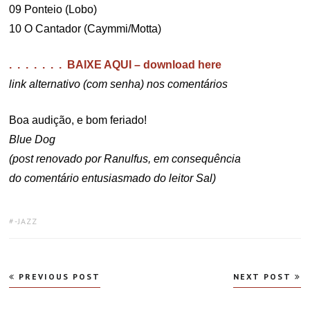
09 Ponteio (Lobo)
10 O Cantador (Caymmi/Motta)
. . . . . . . BAIXE AQUI – download here
link alternativo (com senha) nos
comentários
Boa audição, e bom feriado!
Blue Dog
(post renovado por Ranulfus, em consequência
do comentário entusiasmado do leitor Sal)
TAGS:
-JAZZ
Navegação
PREVIOUS POST
NEXT POST
de