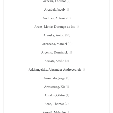
Arbeau, Thoinot
(2)
Arcadelt, Jacob
(1)
Archilei, Antonio
(1)
Arcos, Matías Durango de los
(1)
Arensky, Anton
(10)
Arenzana, Manuel
(2)
Argento, Dominick
(1)
Ariosti, Attilio
(2)
Arkhangelsky, Alexander Andreyevich
(1)
Armando, Jorge
(1)
Armstrong, Kit
(1)
Arnalds, Olafur
(1)
Arne, Thomas
(7)
Arnold, Malcolm
(2)