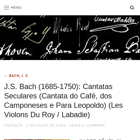
SE
MENU
BACH, J. S.
In
J.S. Bach (1685-1750): Cantatas
Seculares (Cantata do Café, dos
Camponeses e Para Leopoldo) (Les
Violons Du Roy / Labadie)
AUTHOR
POSTED
PQPBACH
2 DE JULHO DE 2016
LEAVE A COMMENT
ON