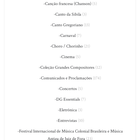
-Canção francesa (Chanson)
(5)
-Canto da Sibila
(3)
-Canto Gregoriano
(13)
-Carnaval
(7)
-Choro / Chorinho
(21)
-Cinema
(5)
-Coleção Grandes Compositores
(12)
-Comunicados e Proclamações
(174)
-Concertos
(5)
-DG Essentials
(7)
-Eletrônica
(3)
-Entrevistas
(10)
-Festival Internacional de Música Colonial Brasileira e Música
Antiga de Juiz de Fora
(23)