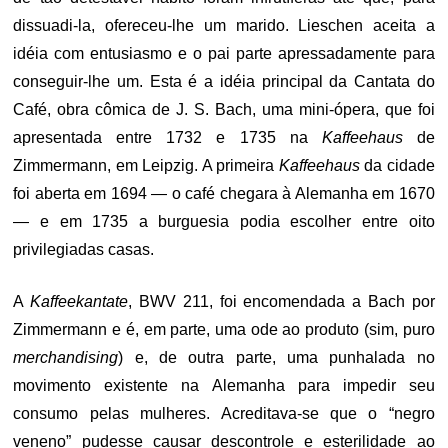
dissuadi-la, ofereceu-lhe um marido. Lieschen aceita a
idéia com entusiasmo e o pai parte apressadamente para
conseguir-lhe um. Esta é a idéia principal da Cantata do
Café, obra cômica de J. S. Bach, uma mini-ópera, que foi
apresentada entre 1732 e 1735 na
Kaffeehaus
de
Zimmermann, em Leipzig. A primeira
Kaffeehaus
da cidade
foi aberta em 1694 — o café chegara à Alemanha em 1670
— e em 1735 a burguesia podia escolher entre oito
privilegiadas casas.
A
Kaffeekantate
, BWV 211, foi encomendada a Bach por
Zimmermann e é, em parte, uma ode ao produto (sim, puro
merchandising
) e, de outra parte, uma punhalada no
movimento existente na Alemanha para impedir seu
consumo pelas mulheres. Acreditava-se que o “negro
veneno” pudesse causar descontrole e esterilidade ao