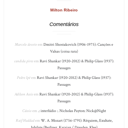
Milton Ribeiro
Comentários
Marcelo devoto
em
Dmitri Shostakovich (1906-1975): Canções e
Valsas (coisa rara)
candida pires
em
Ravi Shankar (1920-2012) & Philip Glass (1937):
Passages
Pedro Ipê
em
Ravi Shankar (1920-2012) & Philip Glass (1937):
Passages
Adilson Assis
em
Ravi Shankar (1920-2012) & Philip Glass (1937):
Passages
Cássio
em
.: interlúdio :. Nicholas Payton: Nick@Night
Raif Haddad
em
W. A. Mozart (1756-1791): Réquiem, Exultate,
Jubilate (Berliner, Karajan / Dresden, Klee)