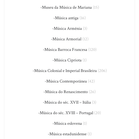
-Museu da Música de Mariana
(15)
-Música antiga
(16)
-Música Armênia
(3)
-Música Armorial
(12)
-Música Barroca Francesa
(120)
-Música Cipriota
(1)
-Música Colonial e Imperial Brasileira
(206)
-Música Contemporânea
(42)
-Música do Renascimento
(26)
-Música do séc. XVII – Itália
(3)
-Música do séc. XVIII – Portugal
(20)
-Música eslovena
(1)
-Música estadunidense
(1)