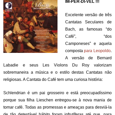
IM-PER-DÍ-VEL !!!
Excelente versão de três
Cantatas Seculares de
Bach, as famosas “do
Café”, “dos
Camponeses” e aquela
composta
para Leopoldo
.
A versão de Bernard
Labadie e seus Les Violons Du Roy valorizam
sobremaneira a música e o estilo destas Cantatas não
religiosas. A Cantata do Café tem uma curiosa história:
Schlendrian é um pai grosseiro e está preocupadíssimo
porque sua filha Lieschen entregou-se à nova mania de
tomar café. Todas as promessas e ameaças para desviá-la
de tão detestável hábito foram infrutíferas até que, para