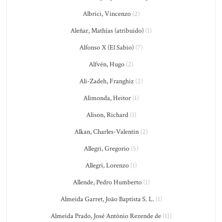
Albrici, Vincenzo
(2)
Aleñar, Mathías (atribuido)
(1)
Alfonso X (El Sabio)
(7)
Alfvén, Hugo
(2)
Ali-Zadeh, Franghiz
(2)
Alimonda, Heitor
(1)
Alison, Richard
(1)
Alkan, Charles-Valentin
(2)
Allegri, Gregorio
(5)
Allegri, Lorenzo
(1)
Allende, Pedro Humberto
(1)
Almeida Garret, João Baptista S. L.
(1)
Almeida Prado, José Antônio Rezende de
(11)