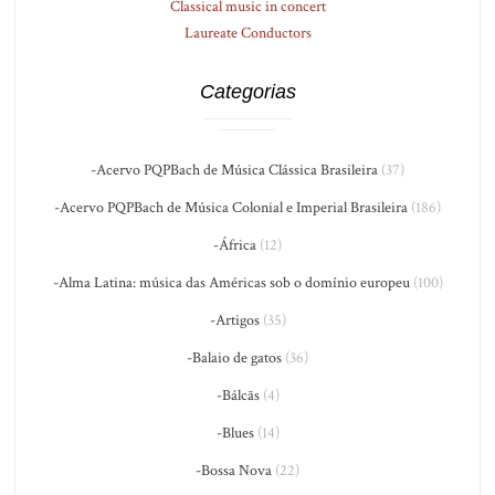
Classical music in concert
Laureate Conductors
Categorias
-Acervo PQPBach de Música Clássica Brasileira
(37)
-Acervo PQPBach de Música Colonial e Imperial Brasileira
(186)
-África
(12)
-Alma Latina: música das Américas sob o domínio europeu
(100)
-Artigos
(35)
-Balaio de gatos
(36)
-Bálcãs
(4)
-Blues
(14)
-Bossa Nova
(22)