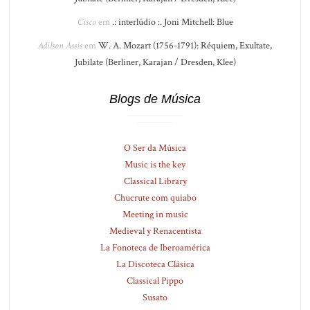
Cisco
em
.: interlúdio :. Joni Mitchell: Blue
Adilson Assis
em
W. A. Mozart (1756-1791): Réquiem, Exultate,
Jubilate (Berliner, Karajan / Dresden, Klee)
Blogs de Música
O Ser da Música
Music is the key
Classical Library
Chucrute com quiabo
Meeting in music
Medieval y Renacentista
La Fonoteca de Iberoamérica
La Discoteca Clásica
Classical Pippo
Susato