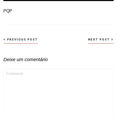
PQP
Navegação
PREVIOUS POST
NEXT POST
de
Post
Deixe um comentário
COMMENT