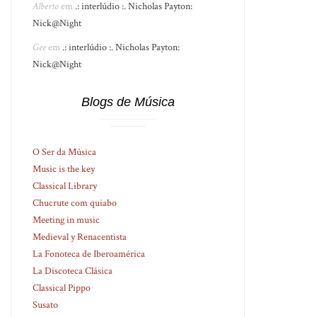
Alberto
em
.: interlúdio :. Nicholas Payton:
Nick@Night
Gee
em
.: interlúdio :. Nicholas Payton:
Nick@Night
Blogs de Música
O Ser da Música
Music is the key
Classical Library
Chucrute com quiabo
Meeting in music
Medieval y Renacentista
La Fonoteca de Iberoamérica
La Discoteca Clásica
Classical Pippo
Susato