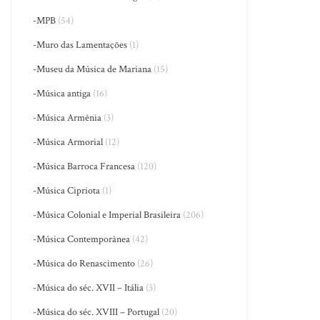
-MPB
(54)
-Muro das Lamentações
(1)
-Museu da Música de Mariana
(15)
-Música antiga
(16)
-Música Armênia
(3)
-Música Armorial
(12)
-Música Barroca Francesa
(120)
-Música Cipriota
(1)
-Música Colonial e Imperial Brasileira
(206)
-Música Contemporânea
(42)
-Música do Renascimento
(26)
-Música do séc. XVII – Itália
(3)
-Música do séc. XVIII – Portugal
(20)