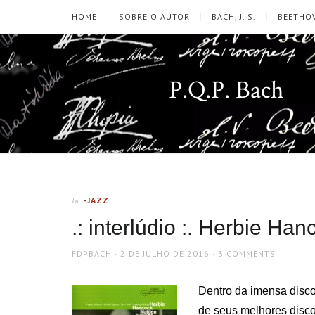
HOME
SOBRE O AUTOR
BACH, J. S.
BEETHOV
P.Q.P. Bach
-JAZZ
In
.: interlúdio :. Herbie H
AUTHOR
POSTED
FDPBACH
2 DE JULHO DE 2016
3 COMMENTS
ON
Dentro da imensa disco
de seus melhores disco