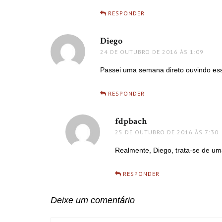
RESPONDER
Diego
disse:
24 DE OUTUBRO DE 2016 ÀS 1:09
Passei uma semana direto ouvindo ess
RESPONDER
fdpbach
disse:
25 DE OUTUBRO DE 2016 ÀS 7:30
Realmente, Diego, trata-se de um
RESPONDER
Deixe um comentário
COMMENT