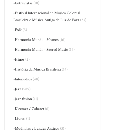
-Entrevistas
(10)
-Festival Internacional de Música Colonial
Brasileira e Música Antiga de Juiz de Fora
(23)
-Folk
(5)
-Harmonia Mundi – 50 anos
(16)
-Harmonia Mundi – Sacred Music
(14)
-Hinos
(2)
-História da Música Brasileira
(14)
-Interlúdios
(48)
-Jazz
(589)
-jazz fusion
(11)
-Klezmer / Cabaret
(6)
-Livros
(1)
-Modinhas e Lundus Antigos
(31)