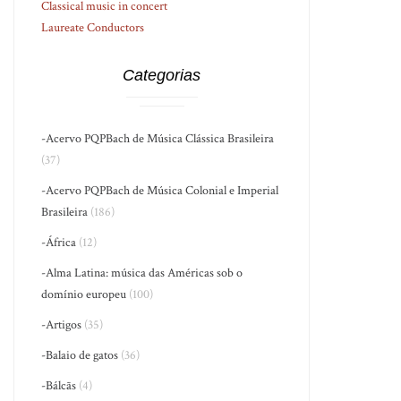
Classical music in concert
Laureate Conductors
Categorias
-Acervo PQPBach de Música Clássica Brasileira
(37)
-Acervo PQPBach de Música Colonial e Imperial
Brasileira
(186)
-África
(12)
-Alma Latina: música das Américas sob o
domínio europeu
(100)
-Artigos
(35)
-Balaio de gatos
(36)
-Bálcãs
(4)