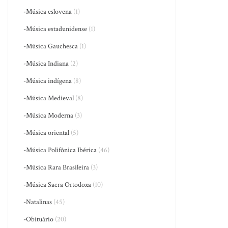
-Música eslovena
(1)
-Música estadunidense
(1)
-Música Gauchesca
(1)
-Música Indiana
(2)
-Música indígena
(8)
-Música Medieval
(8)
-Música Moderna
(3)
-Música oriental
(5)
-Música Polifônica Ibérica
(46)
-Música Rara Brasileira
(3)
-Música Sacra Ortodoxa
(10)
-Natalinas
(45)
-Obituário
(20)