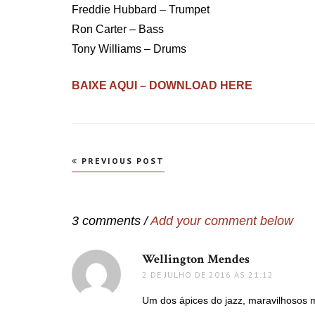
Freddie Hubbard – Trumpet
Ron Carter – Bass
Tony Williams – Drums
BAIXE AQUI – DOWNLOAD HERE
Navegação
PREVIOUS POST
de
Post
3 comments /
Add your comment below
Wellington Mendes
disse:
2 DE JULHO DE 2016 ÀS 21:12
Um dos ápices do jazz, maravilhosos m