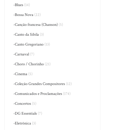
-Blues
(14)
-Bossa Nova
(22)
-Canção francesa (Chanson)
(5)
-Canto da Sibila
(3)
-Canto Gregoriano
(13)
-Carnaval
(7)
-Choro / Chorinho
(21)
-Cinema
(5)
-Coleção Grandes Compositores
(12)
-Comunicados e Proclamações
(174)
-Concertos
(5)
-DG Essentials
(7)
-Eletrônica
(3)