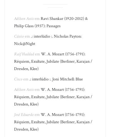
Adilson Assis
em
Ravi Shankar (1920-2012) &
Philip Glass (1937): Passages
Cássio
em
.: interlúdio :. Nicholas Payton:
Nick@Night
Raif Haddad
em
W. A. Mozart (1756-1791):
Réquiem, Exultate, Jubilate (Berliner, Karajan /
Dresden, Klee)
Cisco
em
.: interlúdio :. Joni Mitchell: Blue
Adilson Assis
em
W. A. Mozart (1756-1791):
Réquiem, Exultate, Jubilate (Berliner, Karajan /
Dresden, Klee)
José Eduardo
em
W. A. Mozart (1756-1791):
Réquiem, Exultate, Jubilate (Berliner, Karajan /
Dresden, Klee)