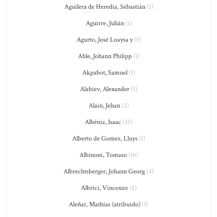
Aguilera de Heredia, Sebastián
(1)
Aguirre, Julián
(1)
Agurto, José Loaysa y
(1)
Ahle, Johann Philipp
(1)
Akpabot, Samuel
(1)
Alabiev, Alexander
(1)
Alain, Jehan
(2)
Albéniz, Isaac
(35)
Alberto de Gomez, Lluys
(1)
Albinoni, Tomaso
(16)
Albrechtsberger, Johann Georg
(4)
Albrici, Vincenzo
(2)
Aleñar, Mathías (atribuido)
(1)