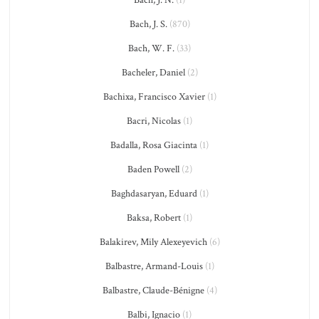
Bach, J. N.
(1)
Bach, J. S.
(870)
Bach, W. F.
(33)
Bacheler, Daniel
(2)
Bachixa, Francisco Xavier
(1)
Bacri, Nicolas
(1)
Badalla, Rosa Giacinta
(1)
Baden Powell
(2)
Baghdasaryan, Eduard
(1)
Baksa, Robert
(1)
Balakirev, Mily Alexeyevich
(6)
Balbastre, Armand-Louis
(1)
Balbastre, Claude-Bénigne
(4)
Balbi, Ignacio
(1)