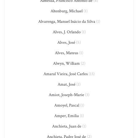
Almeida, Francisco António de
(4)
Altenburg, Michael
(1)
Alvarenga, Manuel Inácio da Silva
(1)
Alves, J. Orlando
(1)
Alves, José
(5)
Alves, Mateus
(1)
Alwyn, William
(2)
Amaral Vieira, José Carlos
(13)
Amat, José
(1)
Amiot, Joseph-Marie
(3)
Amoyel, Pascal
(1)
Amper, Emilia
(1)
Anchieta, Juan de
(1)
Anchieta, Padre José de
(2)