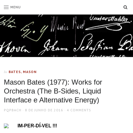
SE
MENU
BATES, MASON
In
Mason Bates (1977): Works for
Orchestra (The B-Sides, Liquid
Interface e Alternative Energy)
AUTHOR
POSTED
PQPBACH
8 DE JUNHO DE 2016
4 COMMENTS
ON
IM-PER-DÍ-VEL !!!