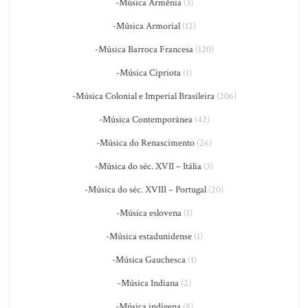
-Música Armênia
(3)
-Música Armorial
(12)
-Música Barroca Francesa
(120)
-Música Cipriota
(1)
-Música Colonial e Imperial Brasileira
(206)
-Música Contemporânea
(42)
-Música do Renascimento
(26)
-Música do séc. XVII – Itália
(3)
-Música do séc. XVIII – Portugal
(20)
-Música eslovena
(1)
-Música estadunidense
(1)
-Música Gauchesca
(1)
-Música Indiana
(2)
-Música indígena
(8)