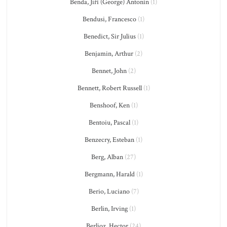
Benda, Jiří (George) Antonín
(1)
Bendusi, Francesco
(1)
Benedict, Sir Julius
(1)
Benjamin, Arthur
(2)
Bennet, John
(2)
Bennett, Robert Russell
(1)
Benshoof, Ken
(1)
Bentoiu, Pascal
(1)
Benzecry, Esteban
(1)
Berg, Alban
(27)
Bergmann, Harald
(1)
Berio, Luciano
(7)
Berlin, Irving
(1)
Berlioz, Hector
(24)