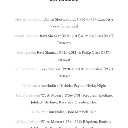
Marcelo devoto
em
Dmitri Shostakovich (1906-1975): Canções e
Valsas (coisa rara)
candida pires
em
Ravi Shankar (1920-2012) & Philip Glass (1937):
Passages
Pedro Ipê
em
Ravi Shankar (1920-2012) & Philip Glass (1937):
Passages
Adilson Assis
em
Ravi Shankar (1920-2012) & Philip Glass (1937):
Passages
Cássio
em
.: interlúdio :. Nicholas Payton: Nick@Night
Raif Haddad
em
W. A. Mozart (1756-1791): Réquiem, Exultate,
Jubilate (Berliner, Karajan / Dresden, Klee)
Cisco
em
.: interlúdio :. Joni Mitchell: Blue
Adilson Assis
em
W. A. Mozart (1756-1791): Réquiem, Exultate,