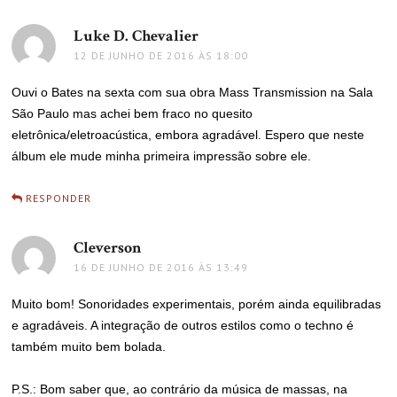
Luke D. Chevalier
disse:
12 DE JUNHO DE 2016 ÀS 18:00
Ouvi o Bates na sexta com sua obra Mass Transmission na Sala
São Paulo mas achei bem fraco no quesito
eletrônica/eletroacústica, embora agradável. Espero que neste
álbum ele mude minha primeira impressão sobre ele.
RESPONDER
Cleverson
disse:
16 DE JUNHO DE 2016 ÀS 13:49
Muito bom! Sonoridades experimentais, porém ainda equilibradas
e agradáveis. A integração de outros estilos como o techno é
também muito bem bolada.
P.S.: Bom saber que, ao contrário da música de massas, na