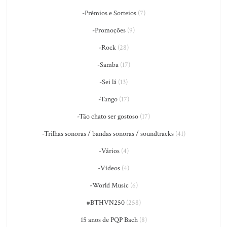
-Prêmios e Sorteios
(7)
-Promoções
(9)
-Rock
(28)
-Samba
(17)
-Sei lá
(13)
-Tango
(17)
-Tão chato ser gostoso
(17)
-Trilhas sonoras / bandas sonoras / soundtracks
(41)
-Vários
(4)
-Vídeos
(4)
-World Music
(6)
#BTHVN250
(258)
15 anos de PQP Bach
(8)