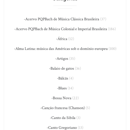
-Acervo PQPBach de Música Clássica Brasileira
(37)
-Acervo PQPBach de Música Colonial e Imperial Brasileira
(186)
-África
(12)
-Alma Latina: música das Américas sob o domínio europeu
(100)
-Artigos
(35)
-Balaio de gatos
(36)
-Bálcãs
(4)
-Blues
(14)
-Bossa Nova
(22)
-Canção francesa (Chanson)
(5)
-Canto da Sibila
(3)
-Canto Gregoriano
(13)