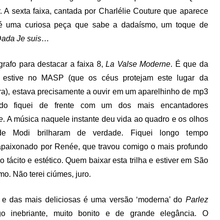
. A sexta faixa, cantada por Charlélie Couture que aparece
, é uma curiosa peça que sabe a dadaísmo, um toque de
ada Je suis
…
grafo para destacar a faixa 8,
La Valse Moderne
. É que da
e estive no MASP (que os céus protejam este lugar da
ra), estava precisamente a ouvir em um aparelhinho de mp3
ndo fiquei de frente com um dos mais encantadores
e
. A música naquele instante deu vida ao quadro e os olhos
e Modi brilharam de verdade. Fiquei longo tempo
apaixonado por Renée, que travou comigo o mais profundo
o tácito e estético. Quem baixar esta trilha e estiver em São
o. Não terei ciúmes, juro.
a e das mais deliciosas é uma versão ‘moderna’ do
Parlez
go inebriante, muito bonito e de grande elegância. O