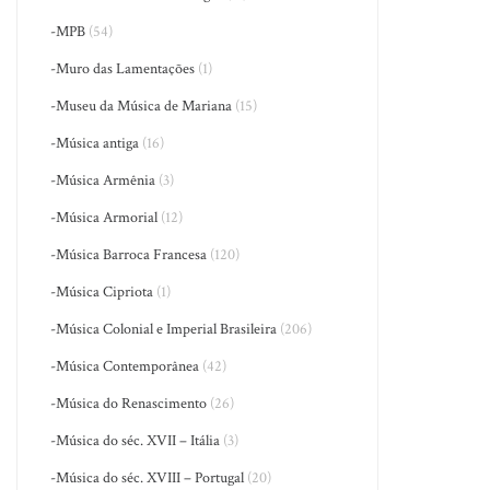
-MPB
(54)
-Muro das Lamentações
(1)
-Museu da Música de Mariana
(15)
-Música antiga
(16)
-Música Armênia
(3)
-Música Armorial
(12)
-Música Barroca Francesa
(120)
-Música Cipriota
(1)
-Música Colonial e Imperial Brasileira
(206)
-Música Contemporânea
(42)
-Música do Renascimento
(26)
-Música do séc. XVII – Itália
(3)
-Música do séc. XVIII – Portugal
(20)