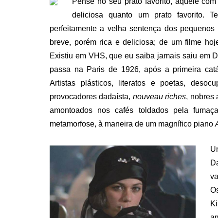
Pense no seu prato favorito, aquele com 
deliciosa quanto um prato favorito.
perfeitamente a velha sentença dos pequenos 
breve, porém rica e deliciosa; de um filme ho
Existiu em VHS, que eu saiba jamais saiu em D
passa na Paris de 1926, após a primeira cat
Artistas plásticos, literatos e poetas, deso
provocadores dadaísta,
nouveau riches
, nobres 
amontoados nos cafés toldados pela fumaça
metamorfose, à maneira de um magnífico piano
Um
Da
va
Os
Ki
a