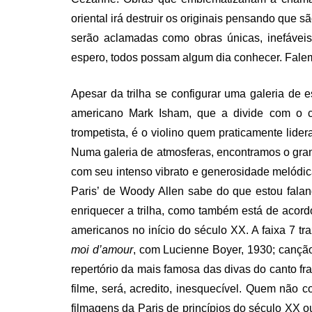
oriental irá destruir os originais pensando que 
serão aclamadas como obras únicas, inefáveis,
espero, todos possam algum dia conhecer. Fale
Apesar da trilha se configurar uma galeria de es
americano Mark Isham, que a divide com o ca
trompetista, é o violino quem praticamente lidera
Numa galeria de atmosferas, encontramos o gra
com seu intenso vibrato e generosidade melódic
Paris’ de Woody Allen sabe do que estou fala
enriquecer a trilha, como também está de acord
americanos no início do século XX. A faixa 7 t
moi d’amour
, com Lucienne Boyer, 1930; canção 
repertório da mais famosa das divas do canto fra
filme, será, acredito, inesquecível. Quem não c
filmagens da Paris de princípios do século XX 