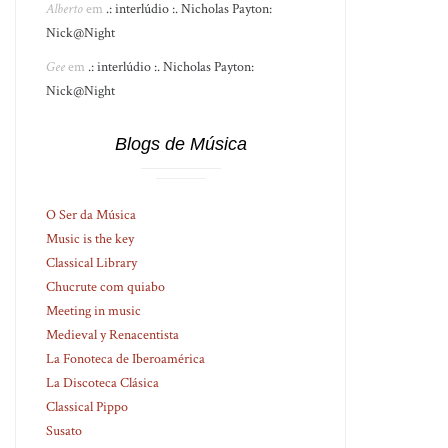
Alberto
em
.: interlúdio :. Nicholas Payton:
Nick@Night
Gee
em
.: interlúdio :. Nicholas Payton:
Nick@Night
Blogs de Música
O Ser da Música
Music is the key
Classical Library
Chucrute com quiabo
Meeting in music
Medieval y Renacentista
La Fonoteca de Iberoamérica
La Discoteca Clásica
Classical Pippo
Susato