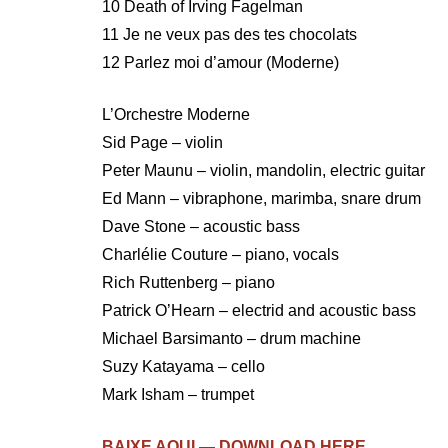
10 Death of Irving Fagelman
11 Je ne veux pas des tes chocolats
12 Parlez moi d’amour (Moderne)
L’Orchestre Moderne
Sid Page – violin
Peter Maunu – violin, mandolin, electric guitar
Ed Mann – vibraphone, marimba, snare drum
Dave Stone – acoustic bass
Charlélie Couture – piano, vocals
Rich Ruttenberg – piano
Patrick O’Hearn – electrid and acoustic bass
Michael Barsimanto – drum machine
Suzy Katayama – cello
Mark Isham – trumpet
BAIXE AQUI — DOWNLOAD HERE