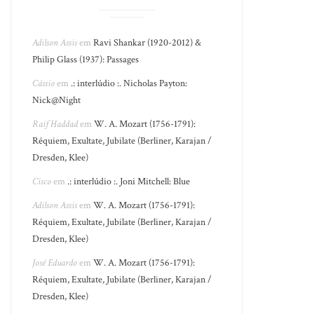
Adilson Assis
em
Ravi Shankar (1920-2012) &
Philip Glass (1937): Passages
Cássio
em
.: interlúdio :. Nicholas Payton:
Nick@Night
Raif Haddad
em
W. A. Mozart (1756-1791):
Réquiem, Exultate, Jubilate (Berliner, Karajan /
Dresden, Klee)
Cisco
em
.: interlúdio :. Joni Mitchell: Blue
Adilson Assis
em
W. A. Mozart (1756-1791):
Réquiem, Exultate, Jubilate (Berliner, Karajan /
Dresden, Klee)
José Eduardo
em
W. A. Mozart (1756-1791):
Réquiem, Exultate, Jubilate (Berliner, Karajan /
Dresden, Klee)