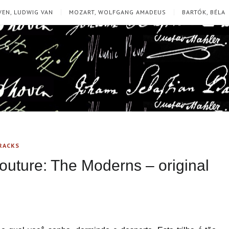
EN, LUDWIG VAN
MOZART, WOLFGANG AMADEUS
BARTÓK, BÉLA
RACKS
outure: The Moderns – original