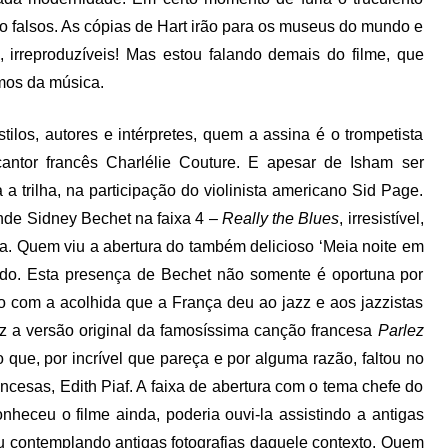
são falsos. As cópias de Hart irão para os museus do mundo e
 irreproduzíveis! Mas estou falando demais do filme, que
mos da música.
tilos, autores e intérpretes, quem a assina é o trompetista
ntor francês Charlélie Couture. E apesar de Isham ser
 a trilha, na participação do violinista americano Sid Page.
nde Sidney Bechet na faixa 4 –
Really the Blues
, irresistível,
a. Quem viu a abertura do também delicioso ‘Meia noite em
ndo. Esta presença de Bechet não somente é oportuna por
o com a acolhida que a França deu ao jazz e aos jazzistas
raz a versão original da famosíssima canção francesa
Parlez
que, por incrível que pareça e por alguma razão, faltou no
ncesas, Edith Piaf. A faixa de abertura com o tema chefe do
onheceu o filme ainda, poderia ouvi-la assistindo a antigas
ou contemplando antigas fotografias daquele contexto. Quem