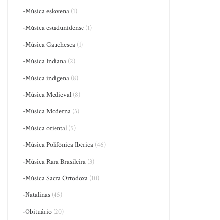
-Música eslovena
(1)
-Música estadunidense
(1)
-Música Gauchesca
(1)
-Música Indiana
(2)
-Música indígena
(8)
-Música Medieval
(8)
-Música Moderna
(3)
-Música oriental
(5)
-Música Polifônica Ibérica
(46)
-Música Rara Brasileira
(3)
-Música Sacra Ortodoxa
(10)
-Natalinas
(45)
-Obituário
(20)