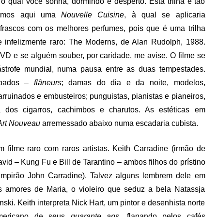
o qual você sonha, dormindo e desperto. Esta trilha é tão
 Temos aqui uma
Nouvelle Cuisine
, à qual se aplicaria
frascos com os melhores perfumes, pois que é uma trilha
je infelizmente raro: The Moderns, de Alan Rudolph, 1988.
VD e se alguém souber, por caridade, me avise. O filme se
ástrofe mundial, numa pausa entre as duas tempestades.
cupados –
flâneurs
; damas do dia e da noite, modelos,
arruinados e embusteiros; punguistas, pianistas e pianeiros,
 dos cigarros, cachimbos e charutos. As estéticas em
Art Nouveau
arremessado abaixo numa escadaria cubista.
 filme raro com raros artistas. Keith Carradine (irmão de
vid – Kung Fu e Bill de Tarantino – ambos filhos do prístino
mpirão John Carradine). Talvez alguns lembrem dele em
 amores de Maria, o violeiro que seduz a bela Natassja
nski. Keith interpreta Nick Hart, um pintor e desenhista norte
mericano de seus
quarante ans
, flanando pelos cafés