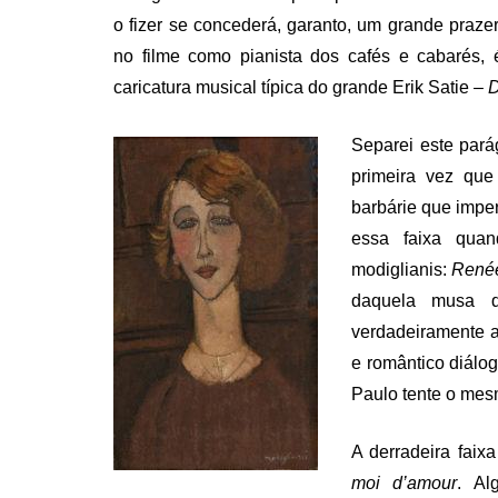
o fizer se concederá, garanto, um grande prazer
no filme como pianista dos cafés e cabarés
caricatura musical típica do grande Erik Satie –
D
Separei este pará
primeira vez qu
barbárie que impe
essa faixa qua
modiglianis:
René
daquela musa d
verdadeiramente 
e romântico diálog
Paulo tente o mesm
A derradeira faix
moi d’amour
. Al