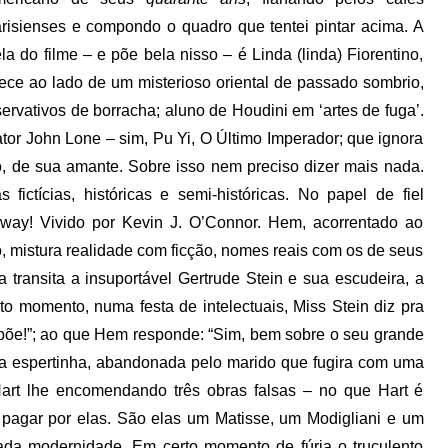
risienses e compondo o quadro que tentei pintar acima. A
la do filme – e põe bela nisso – é Linda (linda) Fiorentino,
ece ao lado de um misterioso oriental de passado sombrio,
rvativos de borracha; aluno de Houdini em ‘artes de fuga’.
ator John Lone – sim, Pu Yi, O Último Imperador; que ignora
o, de sua amante. Sobre isso nem preciso dizer mais nada.
fictícias, históricas e semi-históricas. No papel de fiel
way! Vivido por Kevin J. O’Connor. Hem, acorrentado ao
o, mistura realidade com ficção, nomes reais com os de seus
transita a insuportável Gertrude Stein e sua escudeira, a
to momento, numa festa de intelectuais, Miss Stein diz pra
põe!”; ao que Hem responde: “Sim, bem sobre o seu grande
caça espertinha, abandonada pelo marido que fugira com uma
art lhe encomendando três obras falsas – no que Hart é
 pagar por elas. São elas um Matisse, um Modigliani e um
a modernidade. Em certo momento de fúria o truculento