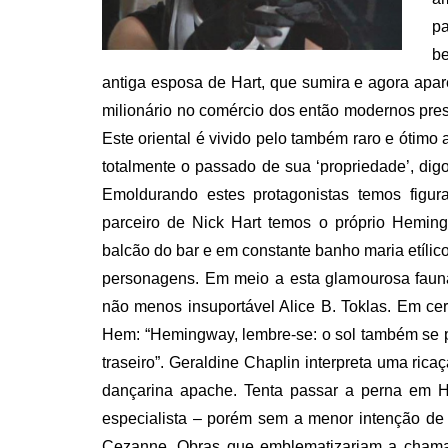
pa
be
antiga esposa de Hart, que sumira e agora apar
milionário no comércio dos então modernos prese
Este oriental é vivido pelo também raro e ótimo 
totalmente o passado de sua ‘propriedade’, dig
Emoldurando estes protagonistas temos figuras 
parceiro de Nick Hart temos o próprio Heming
balcão do bar e em constante banho maria etílic
personagens. Em meio a esta glamourosa fauna 
não menos insuportável Alice B. Toklas. Em cer
Hem: “Hemingway, lembre-se: o sol também se 
traseiro”. Geraldine Chaplin interpreta uma ri
dançarina apache. Tenta passar a perna em H
especialista – porém sem a menor intenção de
Cezanne. Obras que emblematizariam a chamad