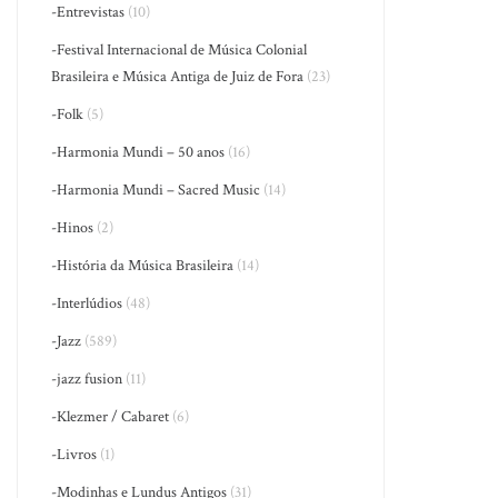
-Entrevistas
(10)
-Festival Internacional de Música Colonial
Brasileira e Música Antiga de Juiz de Fora
(23)
-Folk
(5)
-Harmonia Mundi – 50 anos
(16)
-Harmonia Mundi – Sacred Music
(14)
-Hinos
(2)
-História da Música Brasileira
(14)
-Interlúdios
(48)
-Jazz
(589)
-jazz fusion
(11)
-Klezmer / Cabaret
(6)
-Livros
(1)
-Modinhas e Lundus Antigos
(31)