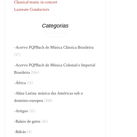
Classical music in concert
Laureate Conductors
Categorias
-Acervo PQPBach de Música Clássica Brasileira
(37)
-Acervo PQPBach de Música Colonial e Imperial
Brasileira
(186)
-África
(12)
-Alma Latina: música das Américas sob o
domínio europeu
(100)
-Artigos
(35)
-Balaio de gatos
(36)
-Bálcãs
(4)