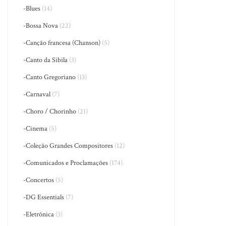
-Blues
(14)
-Bossa Nova
(22)
-Canção francesa (Chanson)
(5)
-Canto da Sibila
(3)
-Canto Gregoriano
(13)
-Carnaval
(7)
-Choro / Chorinho
(21)
-Cinema
(5)
-Coleção Grandes Compositores
(12)
-Comunicados e Proclamações
(174)
-Concertos
(5)
-DG Essentials
(7)
-Eletrônica
(3)