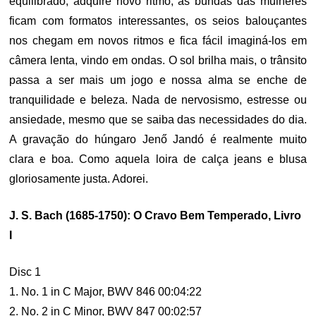
equilibrado, adquire novo ritmo, as bundas das mulheres
ficam com formatos interessantes, os seios balouçantes
nos chegam em novos ritmos e fica fácil imaginá-los em
câmera lenta, vindo em ondas. O sol brilha mais, o trânsito
passa a ser mais um jogo e nossa alma se enche de
tranquilidade e beleza. Nada de nervosismo, estresse ou
ansiedade, mesmo que se saiba das necessidades do dia.
A gravação do húngaro Jenő Jandó é realmente muito
clara e boa. Como aquela loira de calça jeans e blusa
gloriosamente justa. Adorei.
J. S. Bach (1685-1750): O Cravo Bem Temperado, Livro
I
Disc 1
1. No. 1 in C Major, BWV 846 00:04:22
2. No. 2 in C Minor, BWV 847 00:02:57