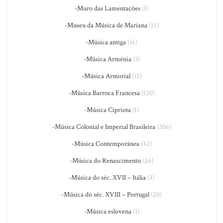
-Muro das Lamentações
(1)
-Museu da Música de Mariana
(15)
-Música antiga
(16)
-Música Armênia
(3)
-Música Armorial
(12)
-Música Barroca Francesa
(120)
-Música Cipriota
(1)
-Música Colonial e Imperial Brasileira
(206)
-Música Contemporânea
(42)
-Música do Renascimento
(26)
-Música do séc. XVII – Itália
(3)
-Música do séc. XVIII – Portugal
(20)
-Música eslovena
(1)