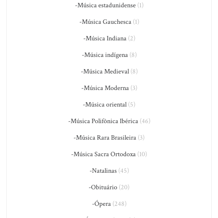
-Música estadunidense
(1)
-Música Gauchesca
(1)
-Música Indiana
(2)
-Música indígena
(8)
-Música Medieval
(8)
-Música Moderna
(3)
-Música oriental
(5)
-Música Polifônica Ibérica
(46)
-Música Rara Brasileira
(3)
-Música Sacra Ortodoxa
(10)
-Natalinas
(45)
-Obituário
(20)
-Ópera
(248)