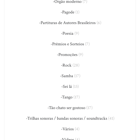
-Órgão moderno
(7)
-Pagode
(1)
-Partituras de Autores Brasileiros
(6)
-Poesia
(9)
-Prêmios e Sorteios
(7)
-Promoções
(9)
-Rock
(28)
-Samba
(17)
-Sei lá
(13)
-Tango
(17)
-Tão chato ser gostoso
(17)
-Trilhas sonoras / bandas sonoras / soundtracks
(41)
-Vários
(4)
-Vídeos
(4)