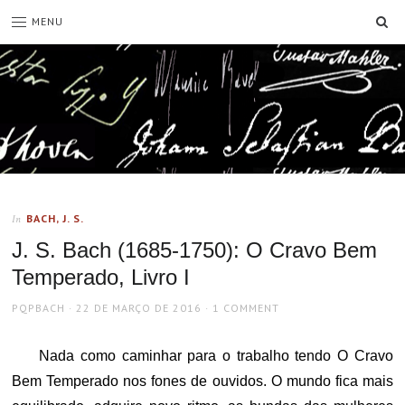
SE
MENU
BACH, J. S.
In
J. S. Bach (1685-1750): O Cravo Bem
Temperado, Livro I
AUTHOR
POSTED
PQPBACH
22 DE MARÇO DE 2016
1 COMMENT
ON
Nada como caminhar para o trabalho tendo O Cravo
Bem Temperado nos fones de ouvidos. O mundo fica mais