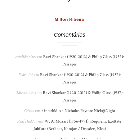
Milton Ribeiro
Comentários
candida pires
em
Ravi Shankar (1920-2012) & Philip Glass (1937):
Passages
Pedro Ipê
em
Ravi Shankar (1920-2012) & Philip Glass (1937):
Passages
Adilson Assis
em
Ravi Shankar (1920-2012) & Philip Glass (1937):
Passages
Cássio
em
.: interlúdio :. Nicholas Payton: Nick@Night
Raif Haddad
em
W. A. Mozart (1756-1791): Réquiem, Exultate,
Jubilate (Berliner, Karajan / Dresden, Klee)