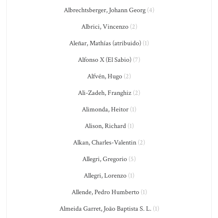
Albrechtsberger, Johann Georg
(4)
Albrici, Vincenzo
(2)
Aleñar, Mathías (atribuido)
(1)
Alfonso X (El Sabio)
(7)
Alfvén, Hugo
(2)
Ali-Zadeh, Franghiz
(2)
Alimonda, Heitor
(1)
Alison, Richard
(1)
Alkan, Charles-Valentin
(2)
Allegri, Gregorio
(5)
Allegri, Lorenzo
(1)
Allende, Pedro Humberto
(1)
Almeida Garret, João Baptista S. L.
(1)