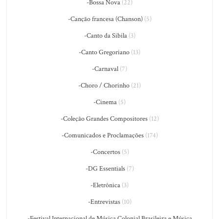
-Bossa Nova
(22)
-Canção francesa (Chanson)
(5)
-Canto da Sibila
(3)
-Canto Gregoriano
(13)
-Carnaval
(7)
-Choro / Chorinho
(21)
-Cinema
(5)
-Coleção Grandes Compositores
(12)
-Comunicados e Proclamações
(174)
-Concertos
(5)
-DG Essentials
(7)
-Eletrônica
(3)
-Entrevistas
(10)
-Festival Internacional de Música Colonial Brasileira e Música