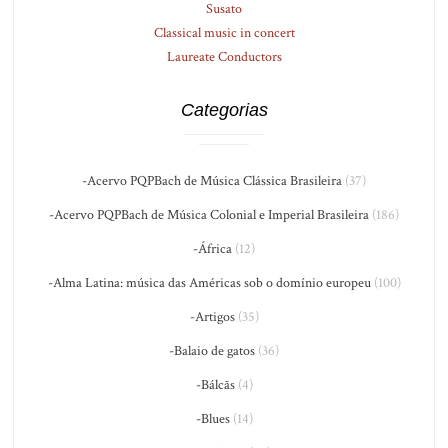
Susato
Classical music in concert
Laureate Conductors
Categorias
-Acervo PQPBach de Música Clássica Brasileira
(37)
-Acervo PQPBach de Música Colonial e Imperial Brasileira
(186)
-África
(12)
-Alma Latina: música das Américas sob o domínio europeu
(100)
-Artigos
(35)
-Balaio de gatos
(36)
-Bálcãs
(4)
-Blues
(14)