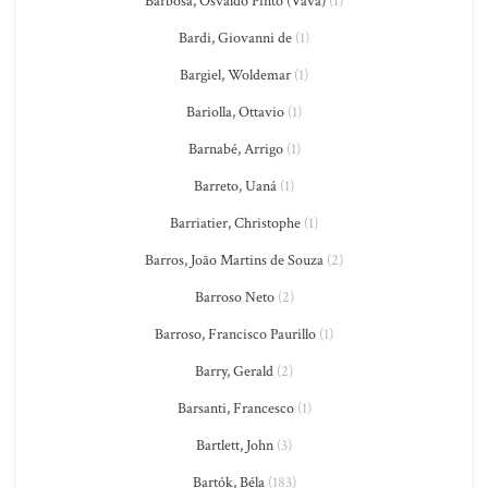
Barbosa, Osvaldo Pinto (Vavá)
(1)
Bardi, Giovanni de
(1)
Bargiel, Woldemar
(1)
Bariolla, Ottavio
(1)
Barnabé, Arrigo
(1)
Barreto, Uaná
(1)
Barriatier, Christophe
(1)
Barros, João Martins de Souza
(2)
Barroso Neto
(2)
Barroso, Francisco Paurillo
(1)
Barry, Gerald
(2)
Barsanti, Francesco
(1)
Bartlett, John
(3)
Bartók, Béla
(183)