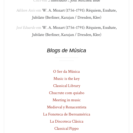
Cisco
em
.: interlúdio :. Joni Mitchell: Blue
Adilson Assis
em
W. A. Mozart (1756-1791): Réquiem, Exultate,
Jubilate (Berliner, Karajan / Dresden, Klee)
José Eduardo
em
W. A. Mozart (1756-1791): Réquiem, Exultate,
Jubilate (Berliner, Karajan / Dresden, Klee)
Blogs de Música
O Ser da Música
Music is the key
Classical Library
Chucrute com quiabo
Meeting in music
Medieval y Renacentista
La Fonoteca de Iberoamérica
La Discoteca Clásica
Classical Pippo