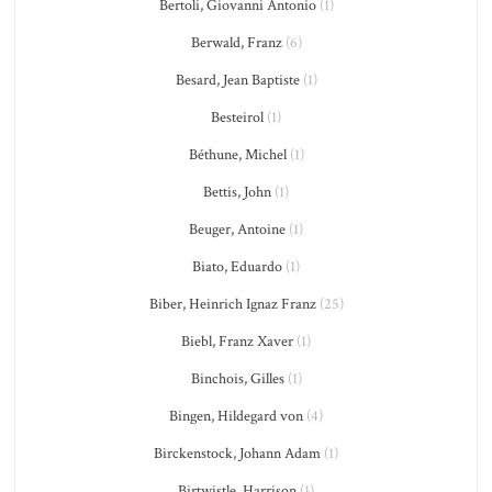
Bertoli, Giovanni Antonio
(1)
Berwald, Franz
(6)
Besard, Jean Baptiste
(1)
Besteirol
(1)
Béthune, Michel
(1)
Bettis, John
(1)
Beuger, Antoine
(1)
Biato, Eduardo
(1)
Biber, Heinrich Ignaz Franz
(25)
Biebl, Franz Xaver
(1)
Binchois, Gilles
(1)
Bingen, Hildegard von
(4)
Birckenstock, Johann Adam
(1)
Birtwistle, Harrison
(1)