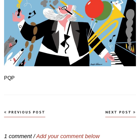
PQP
Navegação
PREVIOUS POST
NEXT POST
de
Post
1 comment /
Add your comment below