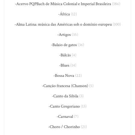
-Acervo PQPBach de Música Colonial e Imperial Brasileira
(186)
-África
(12)
-Alma Latina: música das Américas sob o domínio europeu
(100)
-Artigos
(35)
-Balaio de gatos
(36)
-Bálcãs
(4)
-Blues
(14)
-Bossa Nova
(22)
-Canção francesa (Chanson)
(5)
-Canto da Sibila
(3)
-Canto Gregoriano
(13)
-Carnaval
(7)
-Choro / Chorinho
(21)