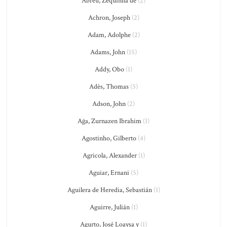
Abreu, Zequinha de
(2)
Achron, Joseph
(2)
Adam, Adolphe
(2)
Adams, John
(15)
Addy, Obo
(1)
Adès, Thomas
(5)
Adson, John
(2)
Ağa, Zurnazen Ibrahim
(1)
Agostinho, Gilberto
(4)
Agricola, Alexander
(1)
Aguiar, Ernani
(5)
Aguilera de Heredia, Sebastián
(1)
Aguirre, Julián
(1)
Agurto, José Loaysa y
(1)