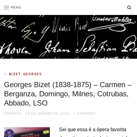
SE
MENU
BIZET, GEORGES
In
Georges Bizet (1838-1875) – Carmen –
Berganza, Domingo, Milnes, Cotrubas,
Abbado, LSO
AUTHOR
POSTED
FDPBACH
19 DE JANEIRO DE 2016
1 COMMENT
ON
Sei que essa é a ópera favorita