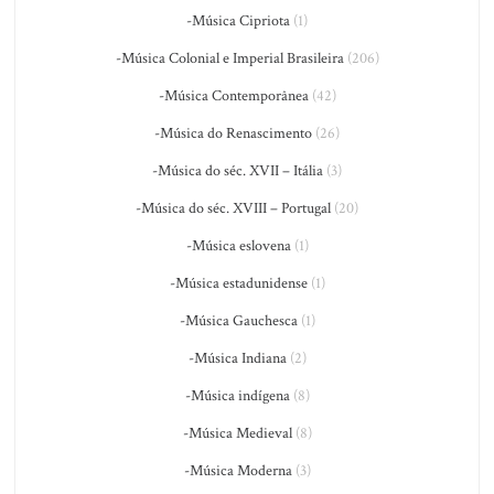
-Música Cipriota
(1)
-Música Colonial e Imperial Brasileira
(206)
-Música Contemporânea
(42)
-Música do Renascimento
(26)
-Música do séc. XVII – Itália
(3)
-Música do séc. XVIII – Portugal
(20)
-Música eslovena
(1)
-Música estadunidense
(1)
-Música Gauchesca
(1)
-Música Indiana
(2)
-Música indígena
(8)
-Música Medieval
(8)
-Música Moderna
(3)