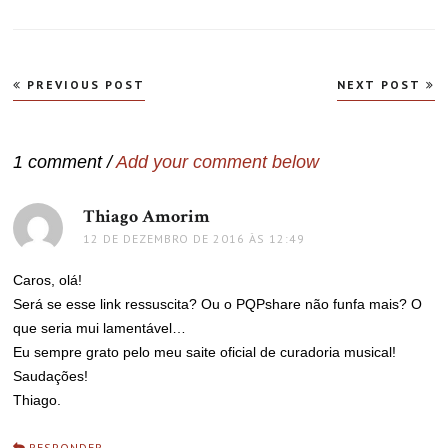
Navegação
PREVIOUS POST
NEXT POST
de
Post
1 comment /
Add your comment below
Thiago Amorim
disse:
12 DE DEZEMBRO DE 2016 ÀS 12:49
Caros, olá!
Será se esse link ressuscita? Ou o PQPshare não funfa mais? O
que seria mui lamentável…
Eu sempre grato pelo meu saite oficial de curadoria musical!
Saudações!
Thiago.
RESPONDER