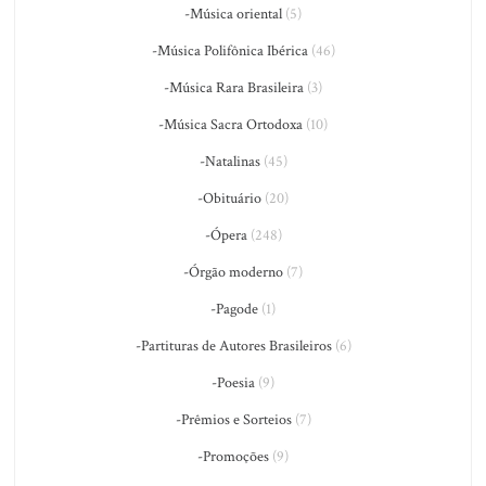
-Música oriental
(5)
-Música Polifônica Ibérica
(46)
-Música Rara Brasileira
(3)
-Música Sacra Ortodoxa
(10)
-Natalinas
(45)
-Obituário
(20)
-Ópera
(248)
-Órgão moderno
(7)
-Pagode
(1)
-Partituras de Autores Brasileiros
(6)
-Poesia
(9)
-Prêmios e Sorteios
(7)
-Promoções
(9)