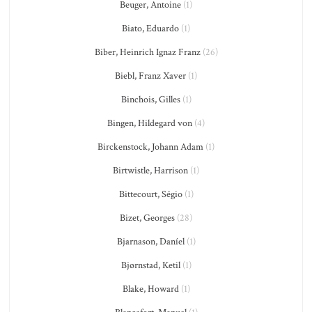
Beuger, Antoine
(1)
Biato, Eduardo
(1)
Biber, Heinrich Ignaz Franz
(26)
Biebl, Franz Xaver
(1)
Binchois, Gilles
(1)
Bingen, Hildegard von
(4)
Birckenstock, Johann Adam
(1)
Birtwistle, Harrison
(1)
Bittecourt, Ségio
(1)
Bizet, Georges
(28)
Bjarnason, Daníel
(1)
Bjørnstad, Ketil
(1)
Blake, Howard
(1)