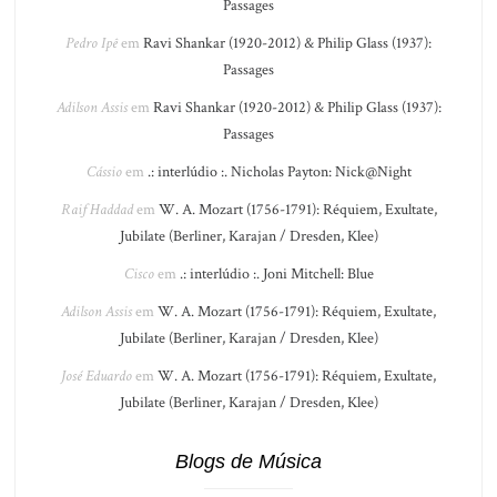
Passages
Pedro Ipê
em
Ravi Shankar (1920-2012) & Philip Glass (1937):
Passages
Adilson Assis
em
Ravi Shankar (1920-2012) & Philip Glass (1937):
Passages
Cássio
em
.: interlúdio :. Nicholas Payton: Nick@Night
Raif Haddad
em
W. A. Mozart (1756-1791): Réquiem, Exultate,
Jubilate (Berliner, Karajan / Dresden, Klee)
Cisco
em
.: interlúdio :. Joni Mitchell: Blue
Adilson Assis
em
W. A. Mozart (1756-1791): Réquiem, Exultate,
Jubilate (Berliner, Karajan / Dresden, Klee)
José Eduardo
em
W. A. Mozart (1756-1791): Réquiem, Exultate,
Jubilate (Berliner, Karajan / Dresden, Klee)
Blogs de Música