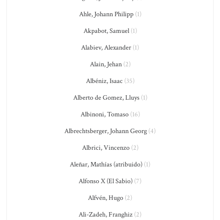
Ahle, Johann Philipp
(1)
Akpabot, Samuel
(1)
Alabiev, Alexander
(1)
Alain, Jehan
(2)
Albéniz, Isaac
(35)
Alberto de Gomez, Lluys
(1)
Albinoni, Tomaso
(16)
Albrechtsberger, Johann Georg
(4)
Albrici, Vincenzo
(2)
Aleñar, Mathías (atribuido)
(1)
Alfonso X (El Sabio)
(7)
Alfvén, Hugo
(2)
Ali-Zadeh, Franghiz
(2)