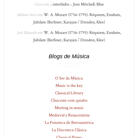
Cisco
em
.: interlúdio :. Joni Mitchell: Blue
Adilson Assis
em
W. A. Mozart (1756-1791): Réquiem, Exultate,
Jubilate (Berliner, Karajan / Dresden, Klee)
José Eduardo
em
W. A. Mozart (1756-1791): Réquiem, Exultate,
Jubilate (Berliner, Karajan / Dresden, Klee)
Blogs de Música
O Ser da Música
Music is the key
Classical Library
Chucrute com quiabo
Meeting in music
Medieval y Renacentista
La Fonoteca de Iberoamérica
La Discoteca Clásica
Classical Pippo