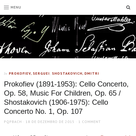
SE
MENU
PROKOFIEV, SERGUEI
,
SHOSTAKOVICH, DMITRI
In
Prokofiev (1891-1953): Cello Concerto,
Op. 58, Music For Children, Op. 65 /
Shostakovich (1906-1975): Cello
Concerto No. 1, Op. 107
AUTHOR
POSTED
PQPBACH
18 DE DEZEMBRO DE 2015
1 COMMENT
ON