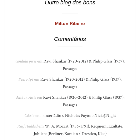
Outro blog dos bons
Milton Ribeiro
Comentários
candida pires
em
Ravi Shankar (1920-2012) & Philip Glass (1937):
Passages
Pedro Ipê
em
Ravi Shankar (1920-2012) & Philip Glass (1937):
Passages
Adilson Assis
em
Ravi Shankar (1920-2012) & Philip Glass (1937):
Passages
Cássio
em
.: interlúdio :. Nicholas Payton: Nick@Night
Raif Haddad
em
W. A. Mozart (1756-1791): Réquiem, Exultate,
Jubilate (Berliner, Karajan / Dresden, Klee)