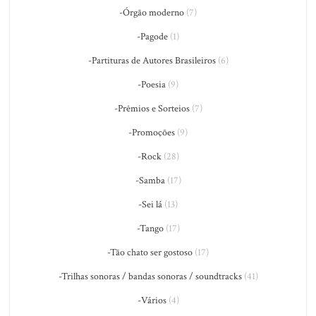
-Órgão moderno
(7)
-Pagode
(1)
-Partituras de Autores Brasileiros
(6)
-Poesia
(9)
-Prêmios e Sorteios
(7)
-Promoções
(9)
-Rock
(28)
-Samba
(17)
-Sei lá
(13)
-Tango
(17)
-Tão chato ser gostoso
(17)
-Trilhas sonoras / bandas sonoras / soundtracks
(41)
-Vários
(4)