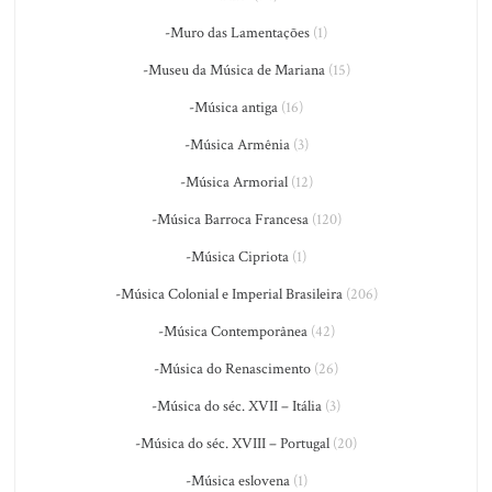
-Muro das Lamentações
(1)
-Museu da Música de Mariana
(15)
-Música antiga
(16)
-Música Armênia
(3)
-Música Armorial
(12)
-Música Barroca Francesa
(120)
-Música Cipriota
(1)
-Música Colonial e Imperial Brasileira
(206)
-Música Contemporânea
(42)
-Música do Renascimento
(26)
-Música do séc. XVII – Itália
(3)
-Música do séc. XVIII – Portugal
(20)
-Música eslovena
(1)