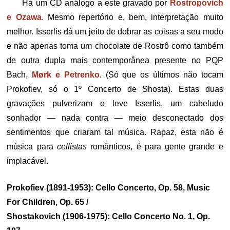
Há um CD análogo a este gravado por
Rostropovich
e Ozawa
. Mesmo repertório e, bem, interpretação muito
melhor. Isserlis dá um jeito de dobrar as coisas a seu modo
e não apenas toma um chocolate de Rostrô como também
de outra dupla mais contemporânea presente no PQP
Bach,
Mørk e Petrenko
. (Só que os últimos não tocam
Prokofiev, só o 1º Concerto de Shosta). Estas duas
gravações pulverizam o leve Isserlis, um cabeludo
sonhador — nada contra — meio desconectado dos
sentimentos que criaram tal música. Rapaz, esta não é
música para
cellistas
românticos, é para gente grande e
implacável.
Prokofiev (1891-1953): Cello Concerto, Op. 58, Music
For Children, Op. 65 /
Shostakovich (1906-1975): Cello Concerto No. 1, Op.