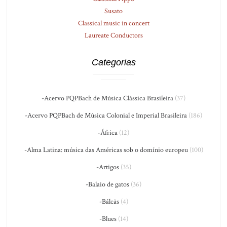
Susato
Classical music in concert
Laureate Conductors
Categorias
-Acervo PQPBach de Música Clássica Brasileira
(37)
-Acervo PQPBach de Música Colonial e Imperial Brasileira
(186)
-África
(12)
-Alma Latina: música das Américas sob o domínio europeu
(100)
-Artigos
(35)
-Balaio de gatos
(36)
-Bálcãs
(4)
-Blues
(14)