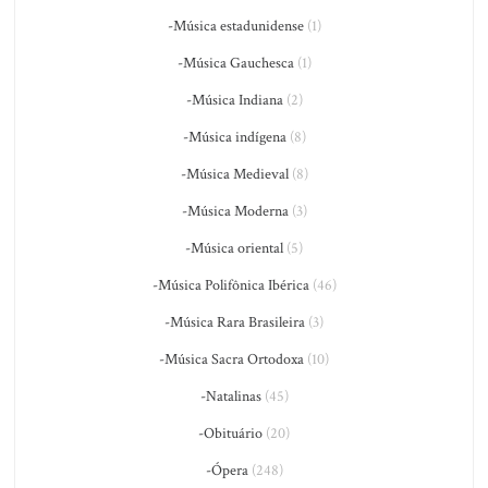
-Música estadunidense
(1)
-Música Gauchesca
(1)
-Música Indiana
(2)
-Música indígena
(8)
-Música Medieval
(8)
-Música Moderna
(3)
-Música oriental
(5)
-Música Polifônica Ibérica
(46)
-Música Rara Brasileira
(3)
-Música Sacra Ortodoxa
(10)
-Natalinas
(45)
-Obituário
(20)
-Ópera
(248)