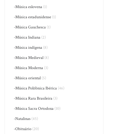
-Música eslovena
(1)
-Música estadunidense
(1)
-Música Gauchesca
(1)
-Música Indiana
(2)
-Música indígena
(8)
-Música Medieval
(8)
-Música Moderna
(3)
-Música oriental
(5)
-Música Polifônica Ibérica
(46)
-Música Rara Brasileira
(3)
-Música Sacra Ortodoxa
(10)
-Natalinas
(45)
-Obituário
(20)