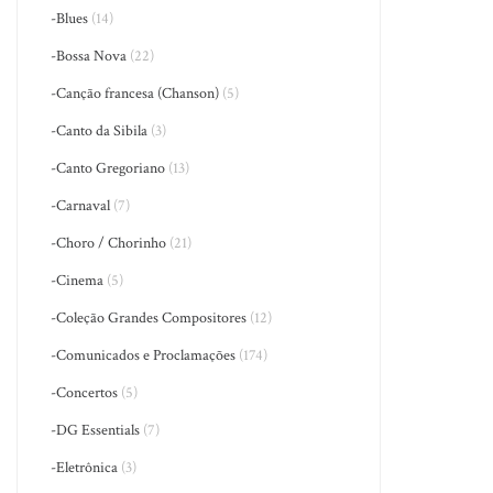
-Blues
(14)
-Bossa Nova
(22)
-Canção francesa (Chanson)
(5)
-Canto da Sibila
(3)
-Canto Gregoriano
(13)
-Carnaval
(7)
-Choro / Chorinho
(21)
-Cinema
(5)
-Coleção Grandes Compositores
(12)
-Comunicados e Proclamações
(174)
-Concertos
(5)
-DG Essentials
(7)
-Eletrônica
(3)