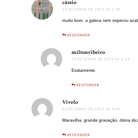
cássio
disse:
20 DE JUNHO DE 2013 ÀS 1:06
muito bom. a galera nem esperou acab
RESPONDER
miltonribeiro
disse:
20 DE JUNHO DE 2013 ÀS 8:24
Exatamente.
RESPONDER
Vivelo
disse:
20 DE JUNHO DE 2013 ÀS 9:46
Maravilha, grande gravação, ótima d
RESPONDER