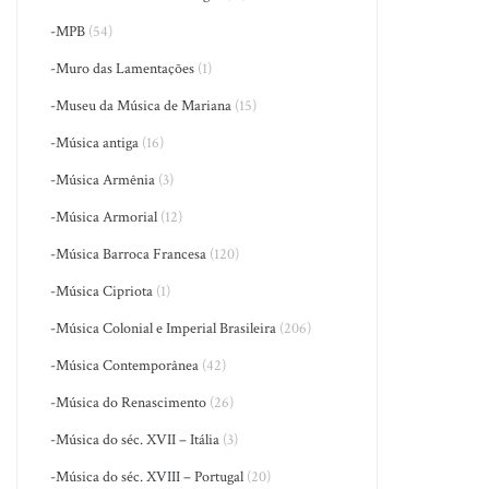
-MPB
(54)
-Muro das Lamentações
(1)
-Museu da Música de Mariana
(15)
-Música antiga
(16)
-Música Armênia
(3)
-Música Armorial
(12)
-Música Barroca Francesa
(120)
-Música Cipriota
(1)
-Música Colonial e Imperial Brasileira
(206)
-Música Contemporânea
(42)
-Música do Renascimento
(26)
-Música do séc. XVII – Itália
(3)
-Música do séc. XVIII – Portugal
(20)