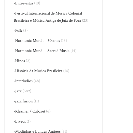
-Entrevistas
(10)
-Festival Internacional de Música Colonial
Brasileira e Música Antiga de Juiz de Fora
(23)
-Folk
(5)
-Harmonia Mundi – 50 anos
(16)
-Harmonia Mundi – Sacred Music
(14)
-Hinos
(2)
-História da Música Brasileira
(14)
-Interlúdios
(48)
-Jazz
(589)
-jazz fusion
(11)
-Klezmer / Cabaret
(6)
-Livros
(1)
-Modinhas e Lundus Antigos
(31)