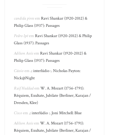
candida pires
em
Ravi Shankar (1920-2012) &
Philip Glass (1937): Passages
Pedro Ipê
em
Ravi Shankar (1920-2012) & Philip
Glass (1937): Passages
Adilson Assis
em
Ravi Shankar (1920-2012) &
Philip Glass (1937): Passages
Cássio
em
.: interlúdio :. Nicholas Payton:
Nick@Night
Raif Haddad
em
W. A. Mozart (1756-1791):
Réquiem, Exultate, Jubilate (Berliner, Karajan /
Dresden, Klee)
Cisco
em
.: interlúdio :. Joni Mitchell: Blue
Adilson Assis
em
W. A. Mozart (1756-1791):
Réquiem, Exultate, Jubilate (Berliner, Karajan /