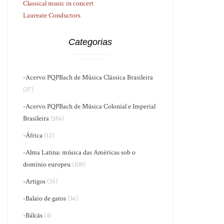
Classical music in concert
Laureate Conductors
Categorias
-Acervo PQPBach de Música Clássica Brasileira
(37)
-Acervo PQPBach de Música Colonial e Imperial
Brasileira
(186)
-África
(12)
-Alma Latina: música das Américas sob o
domínio europeu
(100)
-Artigos
(35)
-Balaio de gatos
(36)
-Bálcãs
(4)