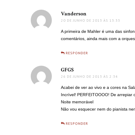
Vanderson
disse:
20 DE JUNHO DE 2013 ÀS 13:33
A primeira de Mahler é uma das sinfon
comentários, ainda mais com a orques
RESPONDER
GFGS
disse:
26 DE JUNHO DE 2013 ÀS 2:34
Acabei de ver ao vivo e a cores na Sa
Incrível! PERFEITOOOO! De arrepiar da
Noite memorável
Não vou esquecer nem do pianista nem 
RESPONDER