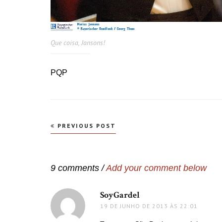
Que coisa, Jansons!
PQP
Navegação
PREVIOUS POST
de
Post
9 comments /
Add your comment below
SoyGardel
disse:
19 DE JUNHO DE 2013 ÀS 22:01