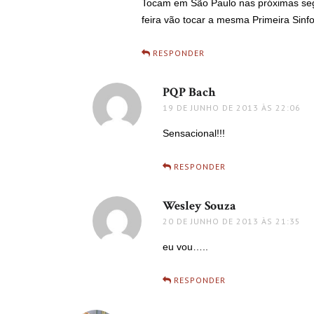
Tocam em São Paulo nas próximas segun
feira vão tocar a mesma Primeira Sin
RESPONDER
PQP Bach
disse:
19 DE JUNHO DE 2013 ÀS 22:06
Sensacional!!!
RESPONDER
Wesley Souza
disse:
20 DE JUNHO DE 2013 ÀS 21:35
eu vou…..
RESPONDER