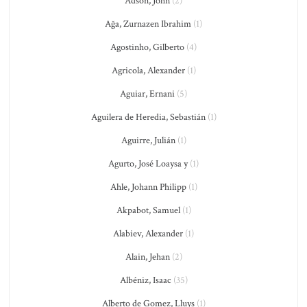
Adson, John
(2)
Ağa, Zurnazen Ibrahim
(1)
Agostinho, Gilberto
(4)
Agricola, Alexander
(1)
Aguiar, Ernani
(5)
Aguilera de Heredia, Sebastián
(1)
Aguirre, Julián
(1)
Agurto, José Loaysa y
(1)
Ahle, Johann Philipp
(1)
Akpabot, Samuel
(1)
Alabiev, Alexander
(1)
Alain, Jehan
(2)
Albéniz, Isaac
(35)
Alberto de Gomez, Lluys
(1)