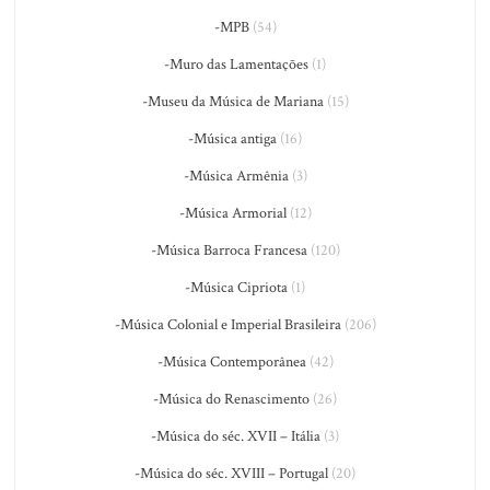
-MPB
(54)
-Muro das Lamentações
(1)
-Museu da Música de Mariana
(15)
-Música antiga
(16)
-Música Armênia
(3)
-Música Armorial
(12)
-Música Barroca Francesa
(120)
-Música Cipriota
(1)
-Música Colonial e Imperial Brasileira
(206)
-Música Contemporânea
(42)
-Música do Renascimento
(26)
-Música do séc. XVII – Itália
(3)
-Música do séc. XVIII – Portugal
(20)