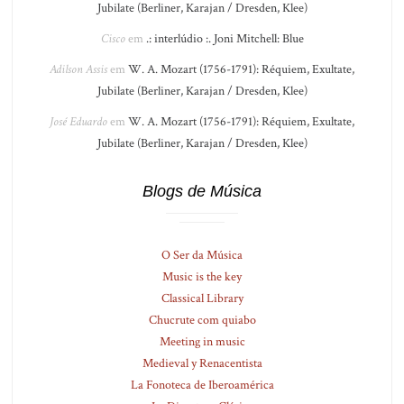
Jubilate (Berliner, Karajan / Dresden, Klee)
Cisco
em
.: interlúdio :. Joni Mitchell: Blue
Adilson Assis
em
W. A. Mozart (1756-1791): Réquiem, Exultate,
Jubilate (Berliner, Karajan / Dresden, Klee)
José Eduardo
em
W. A. Mozart (1756-1791): Réquiem, Exultate,
Jubilate (Berliner, Karajan / Dresden, Klee)
Blogs de Música
O Ser da Música
Music is the key
Classical Library
Chucrute com quiabo
Meeting in music
Medieval y Renacentista
La Fonoteca de Iberoamérica