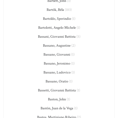
Bartlett, John
(3)
Bartók, Béla
(183)
Bartoldo, Sperindio
(1)
Bartolotti, Angelo Michele
(1)
Bassani, Giovanni Battista
(5)
Bassano, Augustine
(2)
Bassano, Giovanni
(1)
Bassano, Jeronimo
(1)
Bassano, Ludovico
(1)
Bassano, Oratio
(1)
Bassetti, Giovanni Battista
(1)
Baston, John
(1)
Bastón, Juan de la Vega
(1)
Bastos, Martiniano Ribeiro
(2)