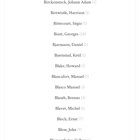
Birckenstock, Johann Adam
(1)
Birtwistle, Harrison
(1)
Bittecourt, Ségio
(1)
Bizet, Georges
(28)
Bjarnason, Daníel
(1)
Bjørnstad, Ketil
(1)
Blake, Howard
(1)
Blancafort, Manuel
(1)
Blasco Manuel
(3)
Blauth, Brenno
(3)
Blavet, Michel
(1)
Bloch, Ernst
(7)
Blow, John
(9)