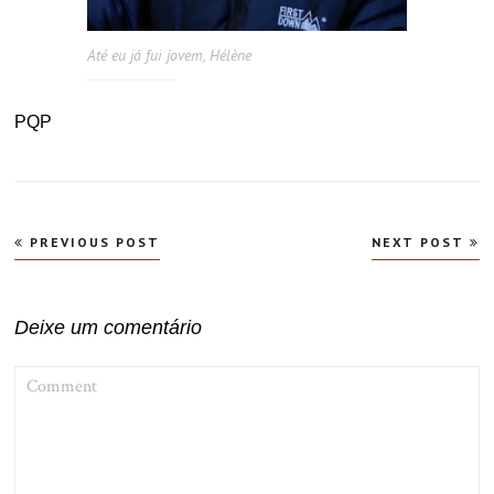
Até eu já fui jovem, Hélène
PQP
Navegação
PREVIOUS POST
NEXT POST
de
Post
Deixe um comentário
COMMENT