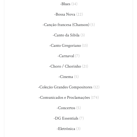
-Blues
(14)
-Bossa Nova
(22)
-Canção francesa (Chanson)
(5)
-Canto da Sibila
(3)
-Canto Gregoriano
(13)
-Carnaval
(7)
-Choro / Chorinho
(21)
-Cinema
(5)
-Coleção Grandes Compositores
(12)
-Comunicados e Proclamações
(174)
-Concertos
(5)
-DG Essentials
(7)
-Eletrônica
(3)