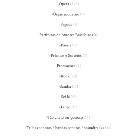
-Ópera
(248)
-Órgão moderno
(7)
-Pagode
(1)
-Partituras de Autores Brasileiros
(6)
-Poesia
(9)
-Prêmios e Sorteios
(7)
-Promoções
(9)
-Rock
(28)
-Samba
(17)
-Sei lá
(13)
-Tango
(17)
-Tão chato ser gostoso
(17)
-Trilhas sonoras / bandas sonoras / soundtracks
(41)