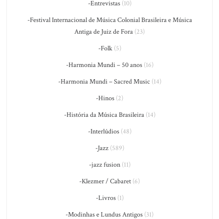
-Entrevistas
(10)
-Festival Internacional de Música Colonial Brasileira e Música
Antiga de Juiz de Fora
(23)
-Folk
(5)
-Harmonia Mundi – 50 anos
(16)
-Harmonia Mundi – Sacred Music
(14)
-Hinos
(2)
-História da Música Brasileira
(14)
-Interlúdios
(48)
-Jazz
(589)
-jazz fusion
(11)
-Klezmer / Cabaret
(6)
-Livros
(1)
-Modinhas e Lundus Antigos
(31)