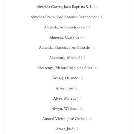
Almeida Garret, João Baptista S. L.
(1)
Almeida Prado, José Antônio Rezende de
(11)
Almeida, Antônio José de
(1)
Almeida, Cussy de
(6)
Almeida, Francisco António de
(4)
Altenburg, Michael
(1)
Alvarenga, Manuel Inácio da Silva
(1)
Alves, J. Orlando
(1)
Alves, José
(5)
Alves, Mateus
(1)
Alwyn, William
(2)
Amaral Vieira, José Carlos
(13)
Amat, José
(1)