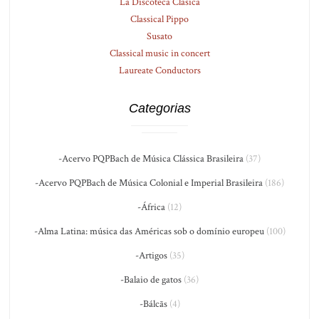
La Discoteca Clásica
Classical Pippo
Susato
Classical music in concert
Laureate Conductors
Categorias
-Acervo PQPBach de Música Clássica Brasileira
(37)
-Acervo PQPBach de Música Colonial e Imperial Brasileira
(186)
-África
(12)
-Alma Latina: música das Américas sob o domínio europeu
(100)
-Artigos
(35)
-Balaio de gatos
(36)
-Bálcãs
(4)