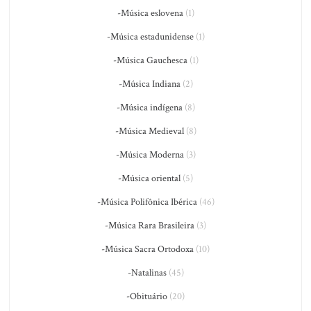
-Música eslovena
(1)
-Música estadunidense
(1)
-Música Gauchesca
(1)
-Música Indiana
(2)
-Música indígena
(8)
-Música Medieval
(8)
-Música Moderna
(3)
-Música oriental
(5)
-Música Polifônica Ibérica
(46)
-Música Rara Brasileira
(3)
-Música Sacra Ortodoxa
(10)
-Natalinas
(45)
-Obituário
(20)