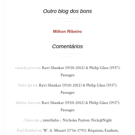
Outro blog dos bons
Milton Ribeiro
Comentários
candida pires
em
Ravi Shankar (1920-2012) & Philip Glass (1937):
Passages
Pedro Ipê
em
Ravi Shankar (1920-2012) & Philip Glass (1937):
Passages
Adilson Assis
em
Ravi Shankar (1920-2012) & Philip Glass (1937):
Passages
Cássio
em
.: interlúdio :. Nicholas Payton: Nick@Night
Raif Haddad
em
W. A. Mozart (1756-1791): Réquiem, Exultate,