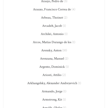
Araujo, Pedro de
(3)
Arauxo, Francisco Correa de
(4)
Arbeau, Thoinot
(2)
Arcadelt, Jacob
(1)
Archilei, Antonio
(1)
Arcos, Matías Durango de los
(1)
Arensky, Anton
(10)
Arenzana, Manuel
(2)
Argento, Dominick
(1)
Ariosti, Attilio
(2)
Arkhangelsky, Alexander Andreyevich
(1)
Armando, Jorge
(1)
Armstrong, Kit
(1)
Arnalds, Olafur
(1)