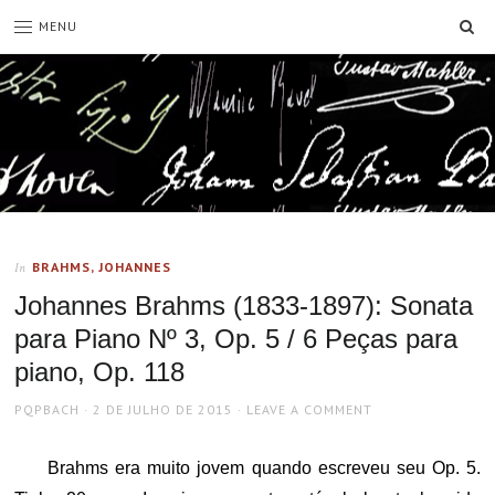
SE
MENU
BRAHMS, JOHANNES
In
Johannes Brahms (1833-1897): Sonata
para Piano Nº 3, Op. 5 / 6 Peças para
piano, Op. 118
AUTHOR
POSTED
PQPBACH
2 DE JULHO DE 2015
LEAVE A COMMENT
ON
Brahms era muito jovem quando escreveu seu Op. 5.