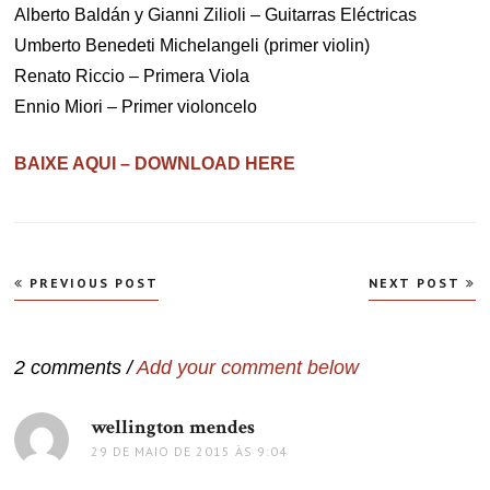
Alberto Baldán y Gianni Zilioli – Guitarras Eléctricas
Umberto Benedeti Michelangeli (primer violin)
Renato Riccio – Primera Viola
Ennio Miori – Primer violoncelo
BAIXE AQUI – DOWNLOAD HERE
Navegação
PREVIOUS POST
NEXT POST
de
Post
2 comments /
Add your comment below
wellington mendes
disse:
29 DE MAIO DE 2015 ÀS 9:04