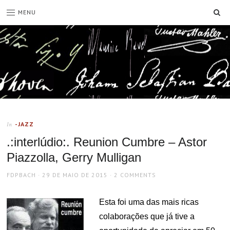
SE
MENU
-JAZZ
In
.:interlúdio:. Reunion Cumbre – Astor
Piazzolla, Gerry Mulligan
AUTHOR
POSTED
FDPBACH
29 DE MAIO DE 2015
2 COMMENTS
ON
Esta foi uma das mais ricas
colaborações que já tive a