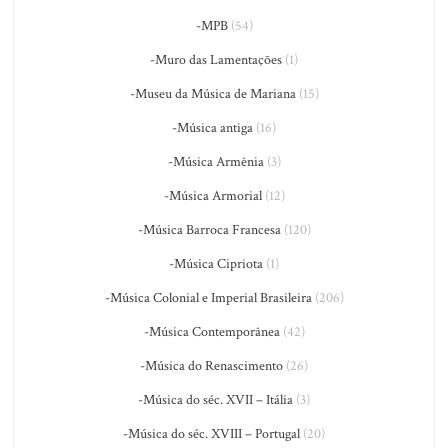
-MPB
(54)
-Muro das Lamentações
(1)
-Museu da Música de Mariana
(15)
-Música antiga
(16)
-Música Armênia
(3)
-Música Armorial
(12)
-Música Barroca Francesa
(120)
-Música Cipriota
(1)
-Música Colonial e Imperial Brasileira
(206)
-Música Contemporânea
(42)
-Música do Renascimento
(26)
-Música do séc. XVII – Itália
(3)
-Música do séc. XVIII – Portugal
(20)