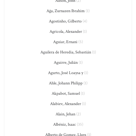
Adson, John
(2)
Ağa, Zurnazen Ibrahim
(1)
Agostinho, Gilberto
(4)
Agricola, Alexander
(1)
Aguiar, Ernani
(5)
Aguilera de Heredia, Sebastián
(1)
Aguirre, Julián
(1)
Agurto, José Loaysa y
(1)
Ahle, Johann Philipp
(1)
Akpabot, Samuel
(1)
Alabiev, Alexander
(1)
Alain, Jehan
(2)
Albéniz, Isaac
(35)
Alberto de Gomez, Lluys
(1)