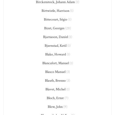
Birckenstock, Johann Adam
(1)
Birtwistle, Harrison
(1)
Bittecourt, Ségio
(1)
Bizet, Georges
(28)
Bjarnason, Daníel
(1)
Bjørnstad, Ketil
(1)
Blake, Howard
(1)
Blancafort, Manuel
(1)
Blasco Manuel
(3)
Blauth, Brenno
(3)
Blavet, Michel
(1)
Bloch, Ernst
(7)
Blow, John
(9)