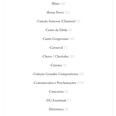
-Blues
(14)
-Bossa Nova
(22)
-Canção francesa (Chanson)
(5)
-Canto da Sibila
(3)
-Canto Gregoriano
(13)
-Carnaval
(7)
-Choro / Chorinho
(21)
-Cinema
(5)
-Coleção Grandes Compositores
(12)
-Comunicados e Proclamações
(174)
-Concertos
(5)
-DG Essentials
(7)
-Eletrônica
(3)