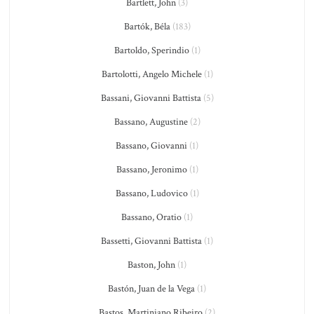
Bartlett, John
(3)
Bartók, Béla
(183)
Bartoldo, Sperindio
(1)
Bartolotti, Angelo Michele
(1)
Bassani, Giovanni Battista
(5)
Bassano, Augustine
(2)
Bassano, Giovanni
(1)
Bassano, Jeronimo
(1)
Bassano, Ludovico
(1)
Bassano, Oratio
(1)
Bassetti, Giovanni Battista
(1)
Baston, John
(1)
Bastón, Juan de la Vega
(1)
Bastos, Martiniano Ribeiro
(2)