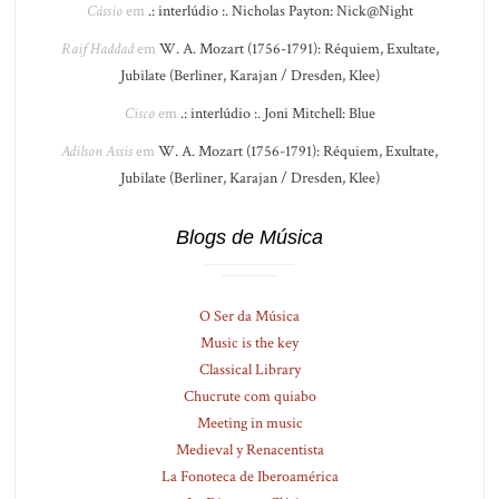
Cássio
em
.: interlúdio :. Nicholas Payton: Nick@Night
Raif Haddad
em
W. A. Mozart (1756-1791): Réquiem, Exultate,
Jubilate (Berliner, Karajan / Dresden, Klee)
Cisco
em
.: interlúdio :. Joni Mitchell: Blue
Adilson Assis
em
W. A. Mozart (1756-1791): Réquiem, Exultate,
Jubilate (Berliner, Karajan / Dresden, Klee)
Blogs de Música
O Ser da Música
Music is the key
Classical Library
Chucrute com quiabo
Meeting in music
Medieval y Renacentista
La Fonoteca de Iberoamérica