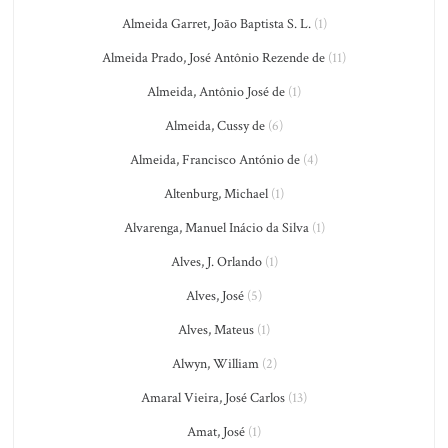
Almeida Garret, João Baptista S. L.
(1)
Almeida Prado, José Antônio Rezende de
(11)
Almeida, Antônio José de
(1)
Almeida, Cussy de
(6)
Almeida, Francisco António de
(4)
Altenburg, Michael
(1)
Alvarenga, Manuel Inácio da Silva
(1)
Alves, J. Orlando
(1)
Alves, José
(5)
Alves, Mateus
(1)
Alwyn, William
(2)
Amaral Vieira, José Carlos
(13)
Amat, José
(1)