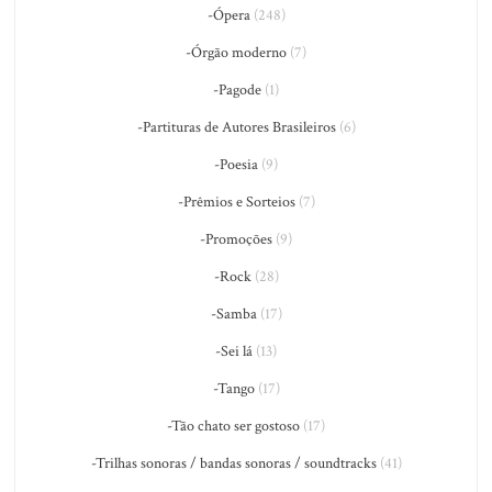
-Ópera
(248)
-Órgão moderno
(7)
-Pagode
(1)
-Partituras de Autores Brasileiros
(6)
-Poesia
(9)
-Prêmios e Sorteios
(7)
-Promoções
(9)
-Rock
(28)
-Samba
(17)
-Sei lá
(13)
-Tango
(17)
-Tão chato ser gostoso
(17)
-Trilhas sonoras / bandas sonoras / soundtracks
(41)