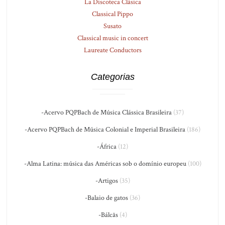
La Discoteca Clásica
Classical Pippo
Susato
Classical music in concert
Laureate Conductors
Categorias
-Acervo PQPBach de Música Clássica Brasileira
(37)
-Acervo PQPBach de Música Colonial e Imperial Brasileira
(186)
-África
(12)
-Alma Latina: música das Américas sob o domínio europeu
(100)
-Artigos
(35)
-Balaio de gatos
(36)
-Bálcãs
(4)