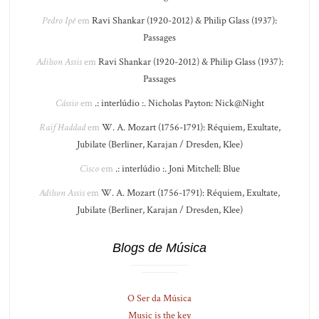
Pedro Ipê
em
Ravi Shankar (1920-2012) & Philip Glass (1937):
Passages
Adilson Assis
em
Ravi Shankar (1920-2012) & Philip Glass (1937):
Passages
Cássio
em
.: interlúdio :. Nicholas Payton: Nick@Night
Raif Haddad
em
W. A. Mozart (1756-1791): Réquiem, Exultate,
Jubilate (Berliner, Karajan / Dresden, Klee)
Cisco
em
.: interlúdio :. Joni Mitchell: Blue
Adilson Assis
em
W. A. Mozart (1756-1791): Réquiem, Exultate,
Jubilate (Berliner, Karajan / Dresden, Klee)
Blogs de Música
O Ser da Música
Music is the key