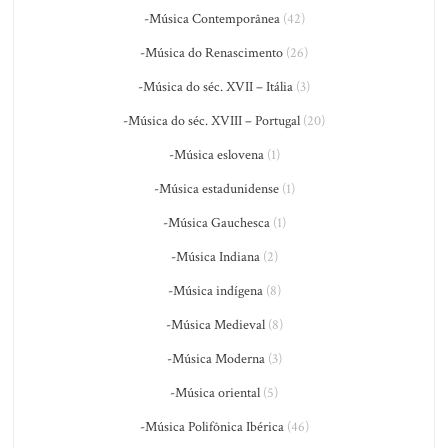
-Música Contemporânea
(42)
-Música do Renascimento
(26)
-Música do séc. XVII – Itália
(3)
-Música do séc. XVIII – Portugal
(20)
-Música eslovena
(1)
-Música estadunidense
(1)
-Música Gauchesca
(1)
-Música Indiana
(2)
-Música indígena
(8)
-Música Medieval
(8)
-Música Moderna
(3)
-Música oriental
(5)
-Música Polifônica Ibérica
(46)