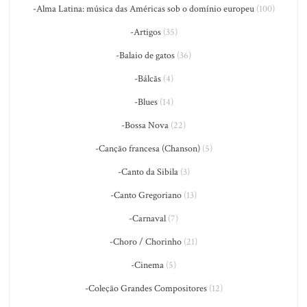
-Alma Latina: música das Américas sob o domínio europeu
(100)
-Artigos
(35)
-Balaio de gatos
(36)
-Bálcãs
(4)
-Blues
(14)
-Bossa Nova
(22)
-Canção francesa (Chanson)
(5)
-Canto da Sibila
(3)
-Canto Gregoriano
(13)
-Carnaval
(7)
-Choro / Chorinho
(21)
-Cinema
(5)
-Coleção Grandes Compositores
(12)