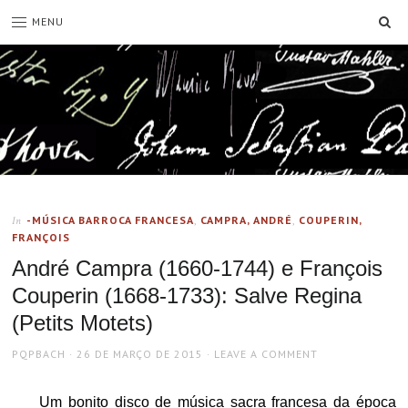
SE
MENU
-MÚSICA BARROCA FRANCESA
,
CAMPRA, ANDRÉ
,
COUPERIN,
In
FRANÇOIS
André Campra (1660-1744) e François
Couperin (1668-1733): Salve Regina
(Petits Motets)
AUTHOR
POSTED
PQPBACH
26 DE MARÇO DE 2015
LEAVE A COMMENT
ON
Um bonito disco de música sacra francesa da época