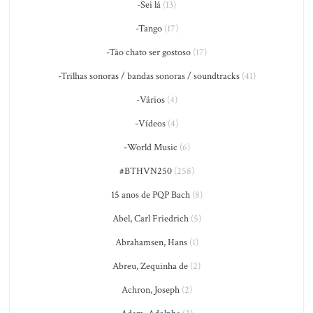
-Sei lá
(13)
-Tango
(17)
-Tão chato ser gostoso
(17)
-Trilhas sonoras / bandas sonoras / soundtracks
(41)
-Vários
(4)
-Vídeos
(4)
-World Music
(6)
#BTHVN250
(258)
15 anos de PQP Bach
(8)
Abel, Carl Friedrich
(5)
Abrahamsen, Hans
(1)
Abreu, Zequinha de
(2)
Achron, Joseph
(2)