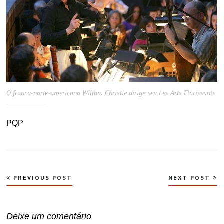
O franco-norte-americano Willam Christie dirige seu Les Arts Florissants
PQP
Navegação
PREVIOUS POST
NEXT POST
de
Post
Deixe um comentário