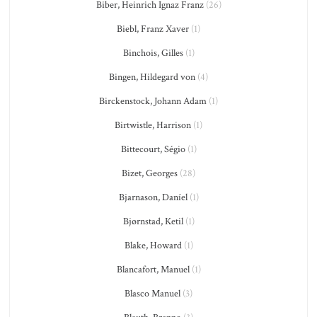
Biber, Heinrich Ignaz Franz
(26)
Biebl, Franz Xaver
(1)
Binchois, Gilles
(1)
Bingen, Hildegard von
(4)
Birckenstock, Johann Adam
(1)
Birtwistle, Harrison
(1)
Bittecourt, Ségio
(1)
Bizet, Georges
(28)
Bjarnason, Daníel
(1)
Bjørnstad, Ketil
(1)
Blake, Howard
(1)
Blancafort, Manuel
(1)
Blasco Manuel
(3)