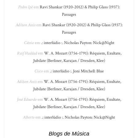
Pedro Ipê
em
Ravi Shankar (1920-2012) & Philip Glass (1937):
Passages
Adilson Assis
em
Ravi Shankar (1920-2012) & Philip Glass (1937):
Passages
Cássio
em
.: interlúdio :. Nicholas Payton: Nick@Night
Raif Haddad
em
W. A. Mozart (1756-1791): Réquiem, Exultate,
Jubilate (Berliner, Karajan / Dresden, Klee)
Cisco
em
.: interlúdio :. Joni Mitchell: Blue
Adilson Assis
em
W. A. Mozart (1756-1791): Réquiem, Exultate,
Jubilate (Berliner, Karajan / Dresden, Klee)
José Eduardo
em
W. A. Mozart (1756-1791): Réquiem, Exultate,
Jubilate (Berliner, Karajan / Dresden, Klee)
Alberto
em
.: interlúdio :. Nicholas Payton: Nick@Night
Blogs de Música