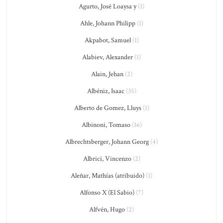
Agurto, José Loaysa y
(1)
Ahle, Johann Philipp
(1)
Akpabot, Samuel
(1)
Alabiev, Alexander
(1)
Alain, Jehan
(2)
Albéniz, Isaac
(35)
Alberto de Gomez, Lluys
(1)
Albinoni, Tomaso
(16)
Albrechtsberger, Johann Georg
(4)
Albrici, Vincenzo
(2)
Aleñar, Mathías (atribuido)
(1)
Alfonso X (El Sabio)
(7)
Alfvén, Hugo
(2)