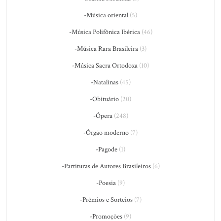
-Música oriental
(5)
-Música Polifônica Ibérica
(46)
-Música Rara Brasileira
(3)
-Música Sacra Ortodoxa
(10)
-Natalinas
(45)
-Obituário
(20)
-Ópera
(248)
-Órgão moderno
(7)
-Pagode
(1)
-Partituras de Autores Brasileiros
(6)
-Poesia
(9)
-Prêmios e Sorteios
(7)
-Promoções
(9)