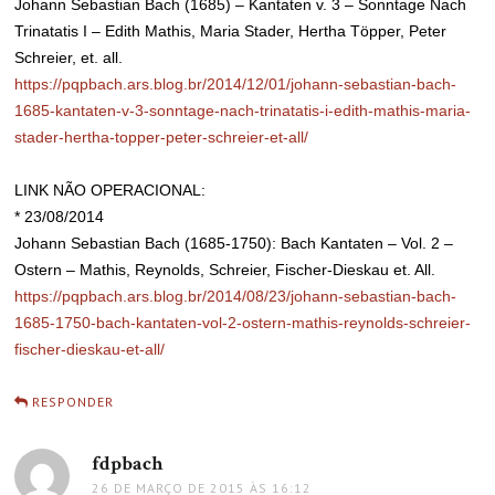
Johann Sebastian Bach (1685) – Kantaten v. 3 – Sonntage Nach
Trinatatis I – Edith Mathis, Maria Stader, Hertha Töpper, Peter
Schreier, et. all.
https://pqpbach.ars.blog.br/2014/12/01/johann-sebastian-bach-
1685-kantaten-v-3-sonntage-nach-trinatatis-i-edith-mathis-maria-
stader-hertha-topper-peter-schreier-et-all/
LINK NÃO OPERACIONAL:
* 23/08/2014
Johann Sebastian Bach (1685-1750): Bach Kantaten – Vol. 2 –
Ostern – Mathis, Reynolds, Schreier, Fischer-Dieskau et. All.
https://pqpbach.ars.blog.br/2014/08/23/johann-sebastian-bach-
1685-1750-bach-kantaten-vol-2-ostern-mathis-reynolds-schreier-
fischer-dieskau-et-all/
RESPONDER
fdpbach
disse:
26 DE MARÇO DE 2015 ÀS 16:12