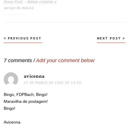
Diana Krall – Beleza e talento a
serviço da música
Navegação
PREVIOUS POST
NEXT POST
de
Post
7 comments /
Add your comment below
avicenna
disse:
25 DE MARÇO DE 2015 ÀS 14:30
Bingo, FDPBach, Bingo!
Maravilha de postagem!
Bingo!
Avicenna