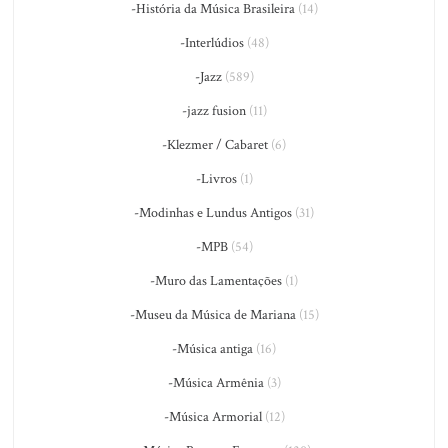
-História da Música Brasileira
(14)
-Interlúdios
(48)
-Jazz
(589)
-jazz fusion
(11)
-Klezmer / Cabaret
(6)
-Livros
(1)
-Modinhas e Lundus Antigos
(31)
-MPB
(54)
-Muro das Lamentações
(1)
-Museu da Música de Mariana
(15)
-Música antiga
(16)
-Música Armênia
(3)
-Música Armorial
(12)