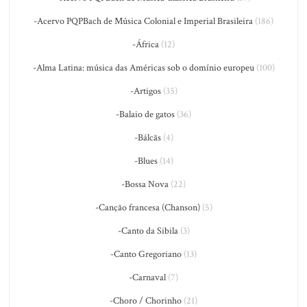
-Acervo PQPBach de Música Colonial e Imperial Brasileira
(186)
-África
(12)
-Alma Latina: música das Américas sob o domínio europeu
(100)
-Artigos
(35)
-Balaio de gatos
(36)
-Bálcãs
(4)
-Blues
(14)
-Bossa Nova
(22)
-Canção francesa (Chanson)
(5)
-Canto da Sibila
(3)
-Canto Gregoriano
(13)
-Carnaval
(7)
-Choro / Chorinho
(21)