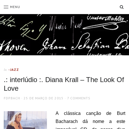
SE
MENU
-JAZZ
In
.: interlúdio :. Diana Krall – The Look Of
Love
AUTHOR
POSTED
FDPBACH
25 DE MARÇO DE 2015
7 COMMENTS
ON
A clássica canção de Burt
Bacharach dá nome a este