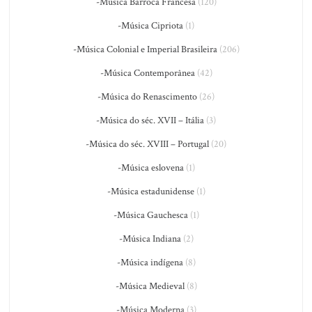
-Música Barroca Francesa
(120)
-Música Cipriota
(1)
-Música Colonial e Imperial Brasileira
(206)
-Música Contemporânea
(42)
-Música do Renascimento
(26)
-Música do séc. XVII – Itália
(3)
-Música do séc. XVIII – Portugal
(20)
-Música eslovena
(1)
-Música estadunidense
(1)
-Música Gauchesca
(1)
-Música Indiana
(2)
-Música indígena
(8)
-Música Medieval
(8)
-Música Moderna
(3)