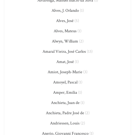
Alvarenga, Manuel Inácio da Silva
(1)
Alves, J. Orlando
(1)
Alves, José
(5)
Alves, Mateus
(1)
Alwyn, William
(2)
Amaral Vieira, José Carlos
(13)
Amat, José
(1)
Amiot, Joseph-Marie
(3)
Amoyel, Pascal
(1)
Amper, Emilia
(1)
Anchieta, Juan de
(1)
Anchieta, Padre José de
(2)
Andriessen, Louis
(2)
Anerio, Giovanni Francesco
(1)