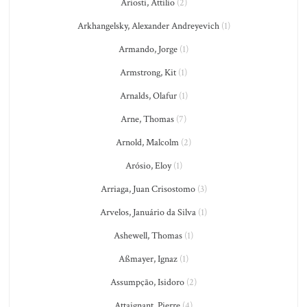
Ariosti, Attilio
(2)
Arkhangelsky, Alexander Andreyevich
(1)
Armando, Jorge
(1)
Armstrong, Kit
(1)
Arnalds, Olafur
(1)
Arne, Thomas
(7)
Arnold, Malcolm
(2)
Arósio, Eloy
(1)
Arriaga, Juan Crisostomo
(3)
Arvelos, Januário da Silva
(1)
Ashewell, Thomas
(1)
Aßmayer, Ignaz
(1)
Assumpção, Isidoro
(2)
Attaignant, Pierre
(4)