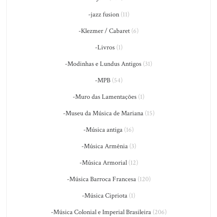
-jazz fusion
(11)
-Klezmer / Cabaret
(6)
-Livros
(1)
-Modinhas e Lundus Antigos
(31)
-MPB
(54)
-Muro das Lamentações
(1)
-Museu da Música de Mariana
(15)
-Música antiga
(16)
-Música Armênia
(3)
-Música Armorial
(12)
-Música Barroca Francesa
(120)
-Música Cipriota
(1)
-Música Colonial e Imperial Brasileira
(206)