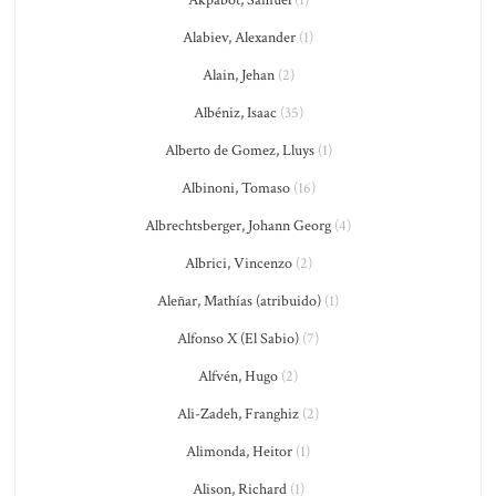
Akpabot, Samuel
(1)
Alabiev, Alexander
(1)
Alain, Jehan
(2)
Albéniz, Isaac
(35)
Alberto de Gomez, Lluys
(1)
Albinoni, Tomaso
(16)
Albrechtsberger, Johann Georg
(4)
Albrici, Vincenzo
(2)
Aleñar, Mathías (atribuido)
(1)
Alfonso X (El Sabio)
(7)
Alfvén, Hugo
(2)
Ali-Zadeh, Franghiz
(2)
Alimonda, Heitor
(1)
Alison, Richard
(1)