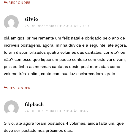
RESPONDER
silvio
disse:
25 DE DEZEMBRO DE 2014 ÀS 23:10
olá amigos, primeiramente um feliz natal e obrigado pelo ano de
incríveis postagens. agora, minha dúvida é a seguinte: até agora,
foram disponibilizados quatro volumes das cantatas, correto? ou
não? confesso que fiquei um pouco confuso com este vai e vem,
pois eu tinha as mesmas cantatas deste post marcadas como
volume três. enfim, conto com sua luz esclarecedora. grato.
RESPONDER
fdpbach
disse:
26 DE DEZEMBRO DE 2014 ÀS 8:43
Silvio, até agora foram postados 4 volumes, ainda falta um, que
deve ser postado nos próximos dias.