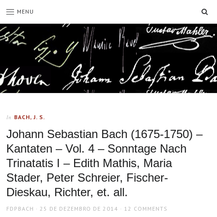
SE
MENU
BACH, J. S.
In
Johann Sebastian Bach (1675-1750) –
Kantaten – Vol. 4 – Sonntage Nach
Trinatatis I – Edith Mathis, Maria
Stader, Peter Schreier, Fischer-
Dieskau, Richter, et. all.
AUTHOR
POSTED
FDPBACH
25 DE DEZEMBRO DE 2014
12 COMMENTS
ON