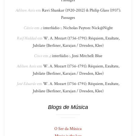
Passages
Adilson Assis
em
Ravi Shankar (1920-2012) & Philip Glass (1937):
Passages
Cássio
em
.: interlúdio :. Nicholas Payton: Nick@Night
Raif Haddad
em
W. A. Mozart (1756-1791): Réquiem, Exultate,
Jubilate (Berliner, Karajan / Dresden, Klee)
Cisco
em
.: interlúdio :. Joni Mitchell: Blue
Adilson Assis
em
W. A. Mozart (1756-1791): Réquiem, Exultate,
Jubilate (Berliner, Karajan / Dresden, Klee)
José Eduardo
em
W. A. Mozart (1756-1791): Réquiem, Exultate,
Jubilate (Berliner, Karajan / Dresden, Klee)
Blogs de Música
O Ser da Música