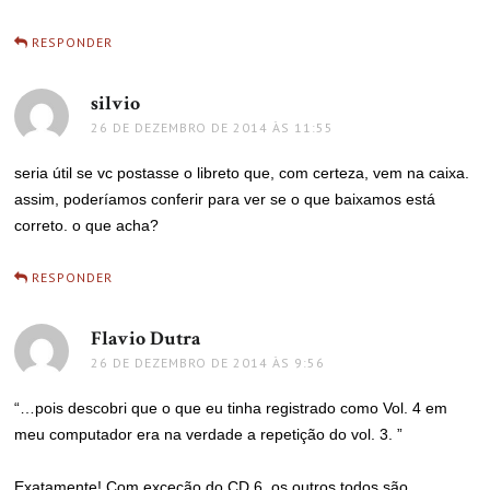
RESPONDER
silvio
disse:
26 DE DEZEMBRO DE 2014 ÀS 11:55
seria útil se vc postasse o libreto que, com certeza, vem na caixa.
assim, poderíamos conferir para ver se o que baixamos está
correto. o que acha?
RESPONDER
Flavio Dutra
disse:
26 DE DEZEMBRO DE 2014 ÀS 9:56
“…pois descobri que o que eu tinha registrado como Vol. 4 em
meu computador era na verdade a repetição do vol. 3. ”
Exatamente! Com exceção do CD 6, os outros todos são