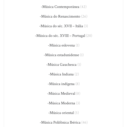
-Música Contemporânea
(42)
-Música do Renascimento
(26)
-Música do séc. XVII – Itália
(3)
-Música do séc. XVIII – Portugal
(20)
-Música eslovena
(1)
-Música estadunidense
(1)
-Música Gauchesca
(1)
-Música Indiana
(2)
-Música indígena
(8)
-Música Medieval
(8)
-Música Moderna
(3)
-Música oriental
(5)
-Música Polifônica Ibérica
(46)