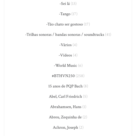
-Sei lá
(13)
-Tango
(17)
-Tão chato ser gostoso
(17)
-Trilhas sonoras / bandas sonoras / soundtracks
(41)
-Vários
(4)
-Vídeos
(4)
-World Music
(6)
#BTHVN250
(258)
15 anos de PQP Bach
(8)
Abel, Carl Friedrich
(5)
Abrahamsen, Hans
(1)
Abreu, Zequinha de
(2)
Achron, Joseph
(2)