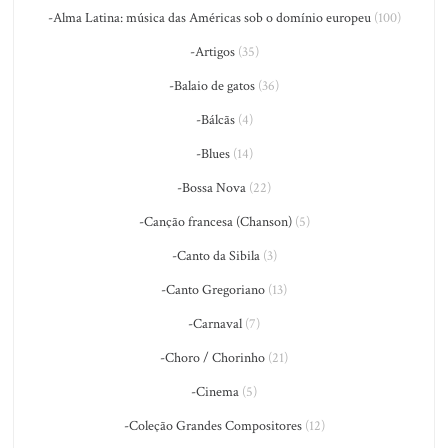
-Alma Latina: música das Américas sob o domínio europeu
(100)
-Artigos
(35)
-Balaio de gatos
(36)
-Bálcãs
(4)
-Blues
(14)
-Bossa Nova
(22)
-Canção francesa (Chanson)
(5)
-Canto da Sibila
(3)
-Canto Gregoriano
(13)
-Carnaval
(7)
-Choro / Chorinho
(21)
-Cinema
(5)
-Coleção Grandes Compositores
(12)