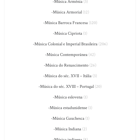
-Música Armênia
(3)
-Música Armorial
(12)
-Música Barroca Francesa
(120)
-Música Cipriota
(1)
-Música Colonial e Imperial Brasileira
(206)
-Música Contemporânea
(42)
-Música do Renascimento
(26)
-Música do séc. XVII – Itália
(3)
-Música do séc. XVIII – Portugal
(20)
-Música eslovena
(1)
-Música estadunidense
(1)
-Música Gauchesca
(1)
-Música Indiana
(2)
-Música indígena
(8)