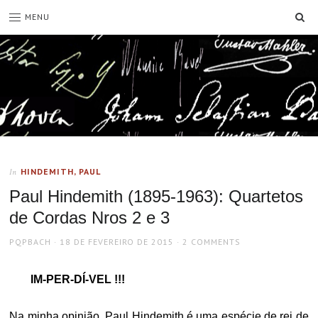
SE
MENU
HINDEMITH, PAUL
In
Paul Hindemith (1895-1963): Quartetos
de Cordas Nros 2 e 3
AUTHOR
POSTED
PQPBACH
18 DE FEVEREIRO DE 2015
2 COMMENTS
ON
IM-PER-DÍ-VEL !!!
Na minha opinião, Paul Hindemith é uma espécie de rei de