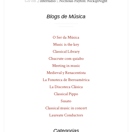
Gee
em
.: interlúdio :. Nicholas Payton: Nick@Night
Blogs de Música
O Ser da Música
Music is the key
Classical Library
Chucrute com quiabo
Meeting in music
Medieval y Renacentista
La Fonoteca de Iberoamérica
La Discoteca Clásica
Classical Pippo
Susato
Classical music in concert
Laureate Conductors
Categorias