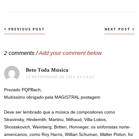
Navegação
PREVIOUS POST
NEXT POST
de
Post
2 comments /
Add your comment below
Beto Toda Música
disse:
19 DE FEVEREIRO DE 2015 ÀS 19:17
Prezado PQPBach,
Muitíssimo obrigado pela MAGISTRAL postagem.
Deve ser lembrado que a música de compositores como
Stravinsky, Hindemith, Martinu, Milhaud, Villa-Lobos,
Shostakovich, Weinberg, Britten, Honneger, os sinfonistas norte-
americanos, como Roy Harris, Willian Schuman, Walter Piston, foi