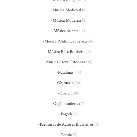
-Música Medieval
(8)
-Música Moderna
(3)
-Música oriental
(5)
-Música Polifônica Ibérica
(46)
-Música Rara Brasileira
(3)
-Música Sacra Ortodoxa
(10)
-Natalinas
(45)
-Obituário
(20)
-Ópera
(248)
-Órgão moderno
(7)
-Pagode
(1)
-Partituras de Autores Brasileiros
(6)
-Poesia
(9)