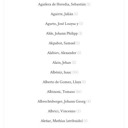
Aguilera de Heredia, Sebastián
(1)
Aguirre, Julián
(1)
Agurto, José Loaysa y
(1)
Ahle, Johann Philipp
(1)
Akpabot, Samuel
(1)
Alabiev, Alexander
(1)
Alain, Jehan
(2)
Albéniz, Isaac
(35)
Alberto de Gomez, Lluys
(1)
Albinoni, Tomaso
(16)
Albrechtsberger, Johann Georg
(4)
Albrici, Vincenzo
(2)
Aleñar, Mathías (atribuido)
(1)