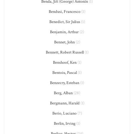
Benda, Jiří (George) Antonín
(1)
Bendusi, Francesco
(1)
Benedict, Sir Julius
(1)
Benjamin, Arthur
(2)
Bennet, John
(2)
Bennett, Robert Russell
(1)
Benshoof, Ken
(1)
Bentoiu, Pascal
(1)
Benzecry, Esteban
(1)
Berg, Alban
(28)
Bergmann, Harald
(1)
Berio, Luciano
(7)
Berlin, Irving
(1)
Berlioz, Hector
(24)