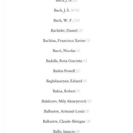
Bach, J. N.
(1)
Bach, J. S.
(870)
Bach, W. F.
(33)
Bacheler, Daniel
(2)
Bachixa, Francisco Xavier
(1)
Bacri, Nicolas
(1)
Badalla, Rosa Giacinta
(1)
Baden Powell
(2)
Baghdasaryan, Eduard
(1)
Baksa, Robert
(1)
Balakirev, Mily Alexeyevich
(6)
Balbastre, Armand-Louis
(1)
Balbastre, Claude-Bénigne
(4)
Balbi, Ignacio
(1)