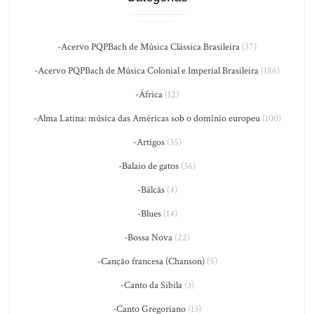
-Acervo PQPBach de Música Clássica Brasileira
(37)
-Acervo PQPBach de Música Colonial e Imperial Brasileira
(186)
-África
(12)
-Alma Latina: música das Américas sob o domínio europeu
(100)
-Artigos
(35)
-Balaio de gatos
(36)
-Bálcãs
(4)
-Blues
(14)
-Bossa Nova
(22)
-Canção francesa (Chanson)
(5)
-Canto da Sibila
(3)
-Canto Gregoriano
(13)