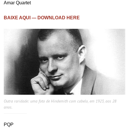
Amar Quartet
BAIXE AQUI — DOWNLOAD HERE
Outra raridade: uma foto de Hindemith com cabelo, em 1923, aos 28
anos.
PQP