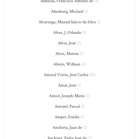
Almeida, Francisco António de
(4)
Altenburg, Michael
(1)
Alvarenga, Manuel Inácio da Silva
(1)
Alves, J. Orlando
(1)
Alves, José
(5)
Alves, Mateus
(1)
Alwyn, William
(2)
Amaral Vieira, José Carlos
(13)
Amat, José
(1)
Amiot, Joseph-Marie
(3)
Amoyel, Pascal
(1)
Amper, Emilia
(1)
Anchieta, Juan de
(1)
Anchieta, Padre José de
(2)