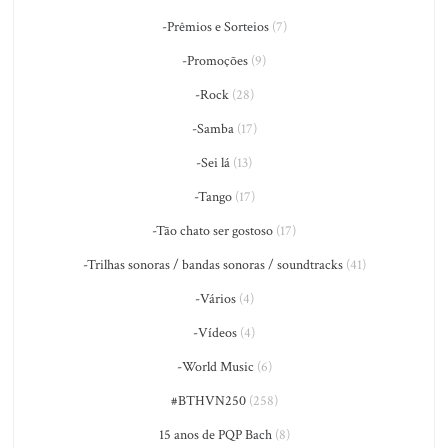
-Prêmios e Sorteios
(7)
-Promoções
(9)
-Rock
(28)
-Samba
(17)
-Sei lá
(13)
-Tango
(17)
-Tão chato ser gostoso
(17)
-Trilhas sonoras / bandas sonoras / soundtracks
(41)
-Vários
(4)
-Vídeos
(4)
-World Music
(6)
#BTHVN250
(258)
15 anos de PQP Bach
(8)