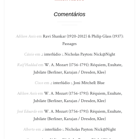
Comentários
Adilson Assis
em
Ravi Shankar (1920-2012) & Philip Glass (1937):
Passages
Cássio
em
.: interlúdio :. Nicholas Payton: Nick@Night
Raif Haddad
em
W. A. Mozart (1756-1791): Réquiem, Exultate,
Jubilate (Berliner, Karajan / Dresden, Klee)
Cisco
em
.: interlúdio :. Joni Mitchell: Blue
Adilson Assis
em
W. A. Mozart (1756-1791): Réquiem, Exultate,
Jubilate (Berliner, Karajan / Dresden, Klee)
José Eduardo
em
W. A. Mozart (1756-1791): Réquiem, Exultate,
Jubilate (Berliner, Karajan / Dresden, Klee)
Alberto
em
.: interlúdio :. Nicholas Payton: Nick@Night