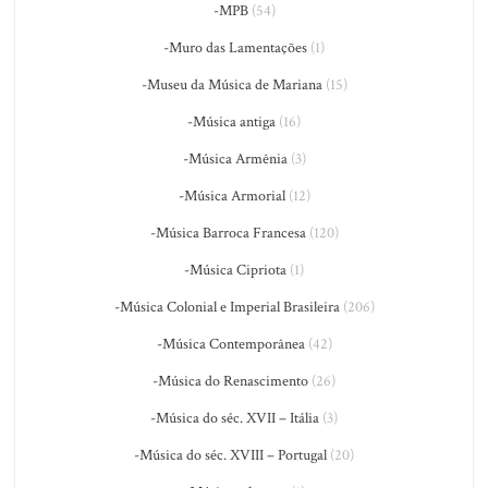
-MPB
(54)
-Muro das Lamentações
(1)
-Museu da Música de Mariana
(15)
-Música antiga
(16)
-Música Armênia
(3)
-Música Armorial
(12)
-Música Barroca Francesa
(120)
-Música Cipriota
(1)
-Música Colonial e Imperial Brasileira
(206)
-Música Contemporânea
(42)
-Música do Renascimento
(26)
-Música do séc. XVII – Itália
(3)
-Música do séc. XVIII – Portugal
(20)