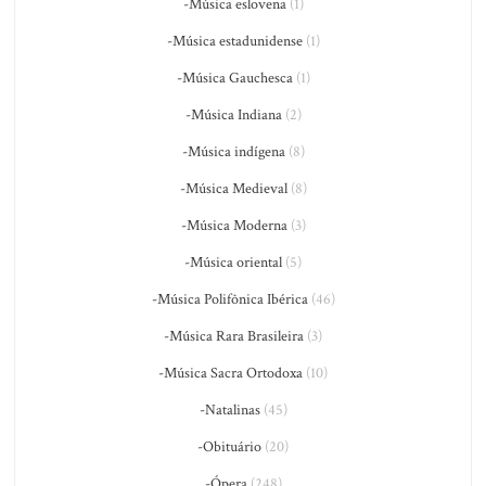
-Música eslovena
(1)
-Música estadunidense
(1)
-Música Gauchesca
(1)
-Música Indiana
(2)
-Música indígena
(8)
-Música Medieval
(8)
-Música Moderna
(3)
-Música oriental
(5)
-Música Polifônica Ibérica
(46)
-Música Rara Brasileira
(3)
-Música Sacra Ortodoxa
(10)
-Natalinas
(45)
-Obituário
(20)
-Ópera
(248)