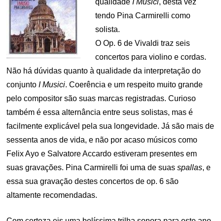
qualidade
I Musici
, desta vez
tendo Pina Carmirelli como
solista.
O Op. 6 de Vivaldi traz seis
concertos para violino e cordas.
Não há dúvidas quanto à qualidade da interpretação do
conjunto
I Musici
. Coerência e um respeito muito grande
pelo compositor são suas marcas registradas. Curioso
também é essa alternância entre seus solistas, mas é
facilmente explicável pela sua longevidade. Já são mais de
sessenta anos de vida, e não por acaso músicos como
Felix Ayo e Salvatore Accardo estiveram presentes em
suas gravações. Pina Carmirelli foi uma de suas
spallas
, e
essa sua gravação destes concertos de op. 6 são
altamente recomendadas.
Com certeza eis uma belíssima trilha sonora para este ano