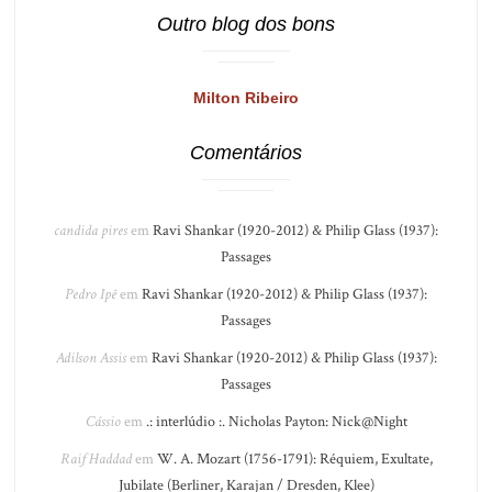
Outro blog dos bons
Milton Ribeiro
Comentários
candida pires
em
Ravi Shankar (1920-2012) & Philip Glass (1937):
Passages
Pedro Ipê
em
Ravi Shankar (1920-2012) & Philip Glass (1937):
Passages
Adilson Assis
em
Ravi Shankar (1920-2012) & Philip Glass (1937):
Passages
Cássio
em
.: interlúdio :. Nicholas Payton: Nick@Night
Raif Haddad
em
W. A. Mozart (1756-1791): Réquiem, Exultate,
Jubilate (Berliner, Karajan / Dresden, Klee)