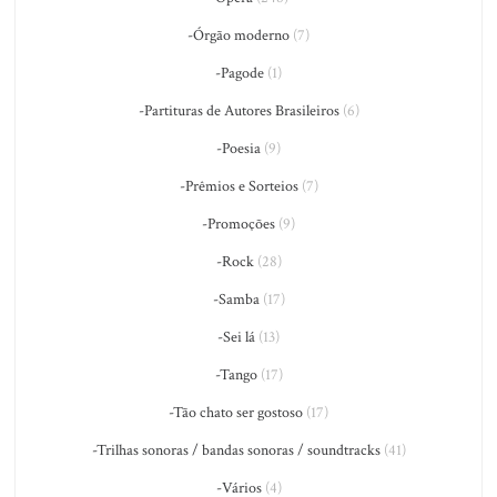
-Órgão moderno
(7)
-Pagode
(1)
-Partituras de Autores Brasileiros
(6)
-Poesia
(9)
-Prêmios e Sorteios
(7)
-Promoções
(9)
-Rock
(28)
-Samba
(17)
-Sei lá
(13)
-Tango
(17)
-Tão chato ser gostoso
(17)
-Trilhas sonoras / bandas sonoras / soundtracks
(41)
-Vários
(4)