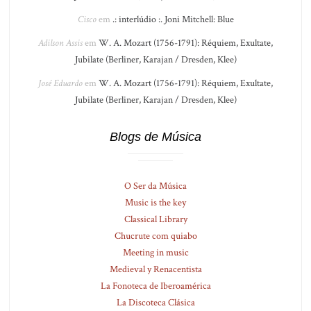
Cisco
em
.: interlúdio :. Joni Mitchell: Blue
Adilson Assis
em
W. A. Mozart (1756-1791): Réquiem, Exultate,
Jubilate (Berliner, Karajan / Dresden, Klee)
José Eduardo
em
W. A. Mozart (1756-1791): Réquiem, Exultate,
Jubilate (Berliner, Karajan / Dresden, Klee)
Blogs de Música
O Ser da Música
Music is the key
Classical Library
Chucrute com quiabo
Meeting in music
Medieval y Renacentista
La Fonoteca de Iberoamérica
La Discoteca Clásica