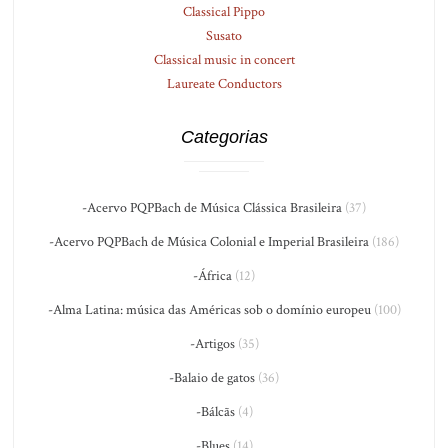
Classical Pippo
Susato
Classical music in concert
Laureate Conductors
Categorias
-Acervo PQPBach de Música Clássica Brasileira
(37)
-Acervo PQPBach de Música Colonial e Imperial Brasileira
(186)
-África
(12)
-Alma Latina: música das Américas sob o domínio europeu
(100)
-Artigos
(35)
-Balaio de gatos
(36)
-Bálcãs
(4)
-Blues
(14)