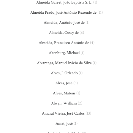
Almeida Garret, João Baptista S. L.
(1)
Almeida Prado, José Antônio Rezende de
(11)
Almeida, Antônio José de
(1)
Almeida, Cussy de
(6)
Almeida, Francisco António de
(4)
Altenburg, Michael
(1)
Alvarenga, Manuel Inácio da Silva
(1)
Alves, J. Orlando
(1)
Alves, José
(5)
Alves, Mateus
(1)
Alwyn, William
(2)
Amaral Vieira, José Carlos
(13)
Amat, José
(1)