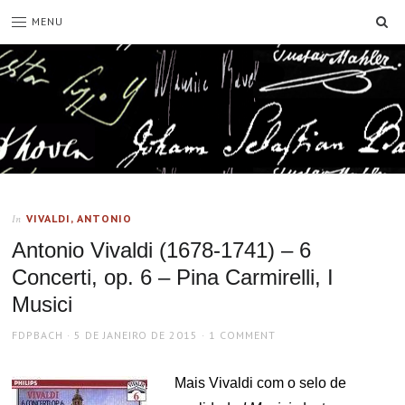
SE
MENU
VIVALDI, ANTONIO
In
Antonio Vivaldi (1678-1741) – 6
Concerti, op. 6 – Pina Carmirelli, I
Musici
AUTHOR
POSTED
FDPBACH
5 DE JANEIRO DE 2015
1 COMMENT
ON
Mais Vivaldi com o selo de