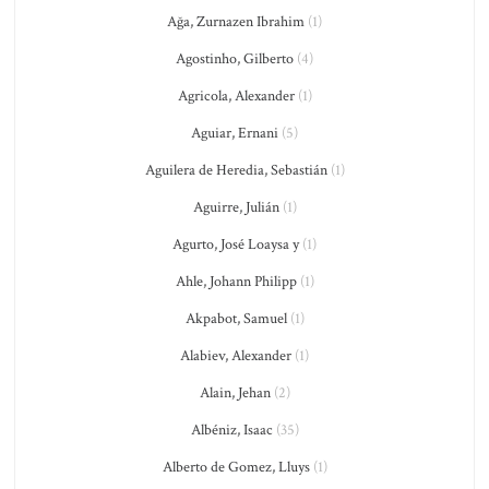
Ağa, Zurnazen Ibrahim
(1)
Agostinho, Gilberto
(4)
Agricola, Alexander
(1)
Aguiar, Ernani
(5)
Aguilera de Heredia, Sebastián
(1)
Aguirre, Julián
(1)
Agurto, José Loaysa y
(1)
Ahle, Johann Philipp
(1)
Akpabot, Samuel
(1)
Alabiev, Alexander
(1)
Alain, Jehan
(2)
Albéniz, Isaac
(35)
Alberto de Gomez, Lluys
(1)