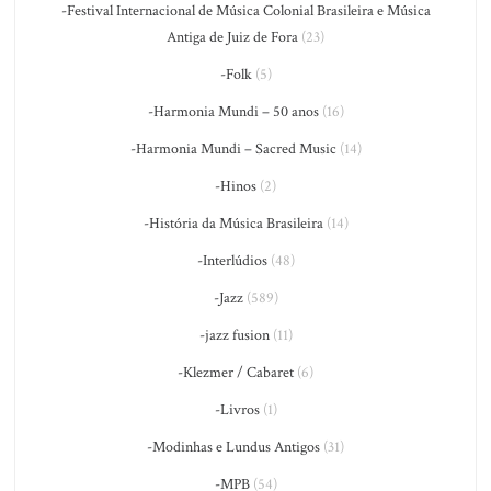
-Festival Internacional de Música Colonial Brasileira e Música
Antiga de Juiz de Fora
(23)
-Folk
(5)
-Harmonia Mundi – 50 anos
(16)
-Harmonia Mundi – Sacred Music
(14)
-Hinos
(2)
-História da Música Brasileira
(14)
-Interlúdios
(48)
-Jazz
(589)
-jazz fusion
(11)
-Klezmer / Cabaret
(6)
-Livros
(1)
-Modinhas e Lundus Antigos
(31)
-MPB
(54)