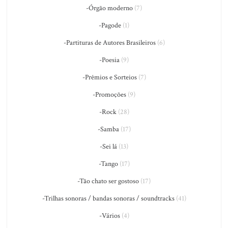
-Órgão moderno
(7)
-Pagode
(1)
-Partituras de Autores Brasileiros
(6)
-Poesia
(9)
-Prêmios e Sorteios
(7)
-Promoções
(9)
-Rock
(28)
-Samba
(17)
-Sei lá
(13)
-Tango
(17)
-Tão chato ser gostoso
(17)
-Trilhas sonoras / bandas sonoras / soundtracks
(41)
-Vários
(4)