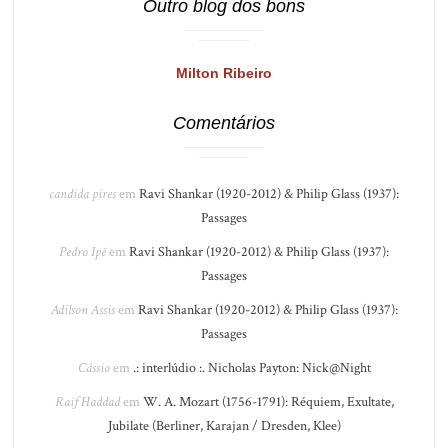
Outro blog dos bons
Milton Ribeiro
Comentários
candida pires
em
Ravi Shankar (1920-2012) & Philip Glass (1937):
Passages
Pedro Ipê
em
Ravi Shankar (1920-2012) & Philip Glass (1937):
Passages
Adilson Assis
em
Ravi Shankar (1920-2012) & Philip Glass (1937):
Passages
Cássio
em
.: interlúdio :. Nicholas Payton: Nick@Night
Raif Haddad
em
W. A. Mozart (1756-1791): Réquiem, Exultate,
Jubilate (Berliner, Karajan / Dresden, Klee)