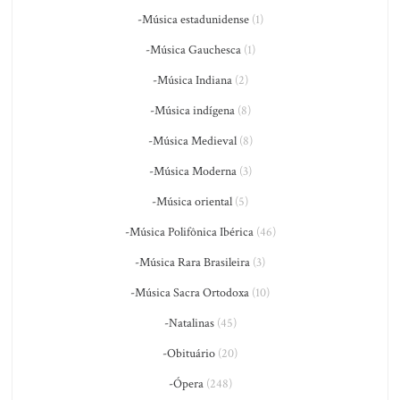
-Música estadunidense
(1)
-Música Gauchesca
(1)
-Música Indiana
(2)
-Música indígena
(8)
-Música Medieval
(8)
-Música Moderna
(3)
-Música oriental
(5)
-Música Polifônica Ibérica
(46)
-Música Rara Brasileira
(3)
-Música Sacra Ortodoxa
(10)
-Natalinas
(45)
-Obituário
(20)
-Ópera
(248)