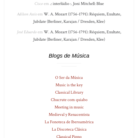
Cisco
em
.: interlúdio :. Joni Mitchell: Blue
Adilson Assis
em
W. A. Mozart (1756-1791): Réquiem, Exultate,
Jubilate (Berliner, Karajan / Dresden, Klee)
José Eduardo
em
W. A. Mozart (1756-1791): Réquiem, Exultate,
Jubilate (Berliner, Karajan / Dresden, Klee)
Blogs de Música
O Ser da Música
Music is the key
Classical Library
Chucrute com quiabo
Meeting in music
Medieval y Renacentista
La Fonoteca de Iberoamérica
La Discoteca Clásica
Classical Pippo