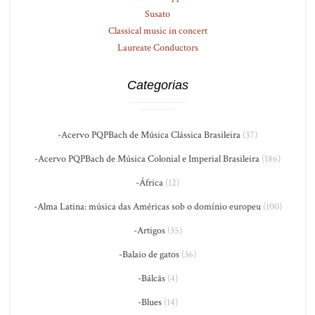
Susato
Classical music in concert
Laureate Conductors
Categorias
-Acervo PQPBach de Música Clássica Brasileira
(37)
-Acervo PQPBach de Música Colonial e Imperial Brasileira
(186)
-África
(12)
-Alma Latina: música das Américas sob o domínio europeu
(100)
-Artigos
(35)
-Balaio de gatos
(36)
-Bálcãs
(4)
-Blues
(14)