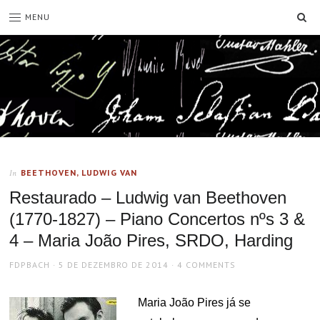
SE
MENU
BEETHOVEN, LUDWIG VAN
In
Restaurado – Ludwig van Beethoven
(1770-1827) – Piano Concertos nºs 3 &
4 – Maria João Pires, SRDO, Harding
AUTHOR
POSTED
FDPBACH
5 DE DEZEMBRO DE 2014
4 COMMENTS
ON
Maria João Pires já se