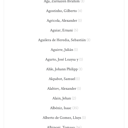
Ağa, Zurnazen Ibrahim
(1)
Agostinho, Gilberto
(4)
Agricola, Alexander
(1)
Aguiar, Ernani
(5)
Aguilera de Heredia, Sebastián
(1)
Aguirre, Julián
(1)
Agurto, José Loaysa y
(1)
Ahle, Johann Philipp
(1)
Akpabot, Samuel
(1)
Alabiev, Alexander
(1)
Alain, Jehan
(2)
Albéniz, Isaac
(35)
Alberto de Gomez, Lluys
(1)
Albinoni, Tomaso
(16)