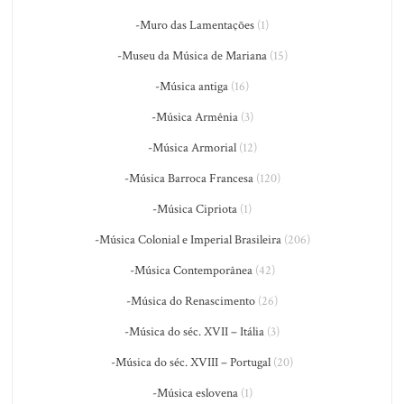
-Muro das Lamentações
(1)
-Museu da Música de Mariana
(15)
-Música antiga
(16)
-Música Armênia
(3)
-Música Armorial
(12)
-Música Barroca Francesa
(120)
-Música Cipriota
(1)
-Música Colonial e Imperial Brasileira
(206)
-Música Contemporânea
(42)
-Música do Renascimento
(26)
-Música do séc. XVII – Itália
(3)
-Música do séc. XVIII – Portugal
(20)
-Música eslovena
(1)