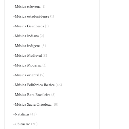
-Música eslovena
(1)
-Música estadunidense
(1)
-Música Gauchesca
(1)
-Música Indiana
(2)
-Música indígena
(8)
-Música Medieval
(8)
-Música Moderna
(3)
-Música oriental
(5)
-Música Polifônica Ibérica
(46)
-Música Rara Brasileira
(3)
-Música Sacra Ortodoxa
(10)
-Natalinas
(45)
-Obituário
(20)