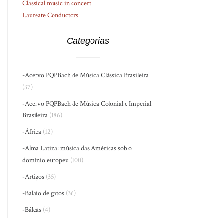
Classical music in concert
Laureate Conductors
Categorias
-Acervo PQPBach de Música Clássica Brasileira
(37)
-Acervo PQPBach de Música Colonial e Imperial
Brasileira
(186)
-África
(12)
-Alma Latina: música das Américas sob o
domínio europeu
(100)
-Artigos
(35)
-Balaio de gatos
(36)
-Bálcãs
(4)