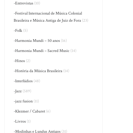
-Entrevistas
(10)
-Festival Internacional de Música Colonial
Brasileira e Música Antiga de Juiz de Fora
(23)
-Folk
(5)
-Harmonia Mundi – 50 anos
(16)
-Harmonia Mundi – Sacred Music
(14)
-Hinos
(2)
-História da Música Brasileira
(14)
-Interlúdios
(48)
-Jazz
(589)
-jazz fusion
(11)
-Klezmer / Cabaret
(6)
-Livros
(1)
-Modinhas e Lundus Antigos
(31)