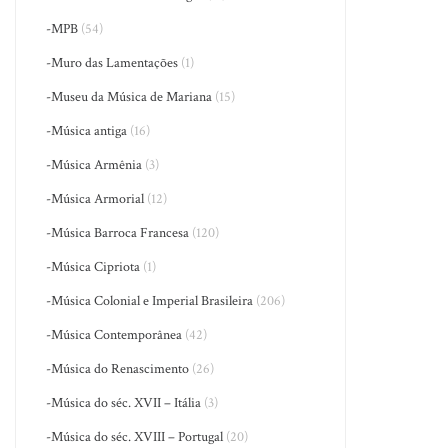
-MPB
(54)
-Muro das Lamentações
(1)
-Museu da Música de Mariana
(15)
-Música antiga
(16)
-Música Armênia
(3)
-Música Armorial
(12)
-Música Barroca Francesa
(120)
-Música Cipriota
(1)
-Música Colonial e Imperial Brasileira
(206)
-Música Contemporânea
(42)
-Música do Renascimento
(26)
-Música do séc. XVII – Itália
(3)
-Música do séc. XVIII – Portugal
(20)