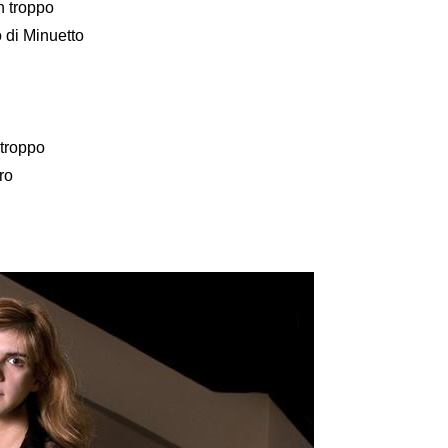
n troppo
 di Minuetto
 troppo
ro