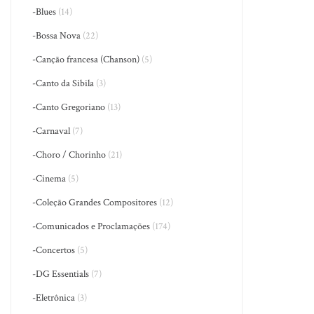
-Blues
(14)
-Bossa Nova
(22)
-Canção francesa (Chanson)
(5)
-Canto da Sibila
(3)
-Canto Gregoriano
(13)
-Carnaval
(7)
-Choro / Chorinho
(21)
-Cinema
(5)
-Coleção Grandes Compositores
(12)
-Comunicados e Proclamações
(174)
-Concertos
(5)
-DG Essentials
(7)
-Eletrônica
(3)