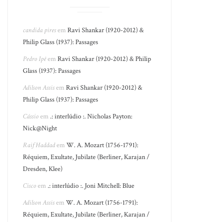
candida pires
em
Ravi Shankar (1920-2012) &
Philip Glass (1937): Passages
Pedro Ipê
em
Ravi Shankar (1920-2012) & Philip
Glass (1937): Passages
Adilson Assis
em
Ravi Shankar (1920-2012) &
Philip Glass (1937): Passages
Cássio
em
.: interlúdio :. Nicholas Payton:
Nick@Night
Raif Haddad
em
W. A. Mozart (1756-1791):
Réquiem, Exultate, Jubilate (Berliner, Karajan /
Dresden, Klee)
Cisco
em
.: interlúdio :. Joni Mitchell: Blue
Adilson Assis
em
W. A. Mozart (1756-1791):
Réquiem, Exultate, Jubilate (Berliner, Karajan /