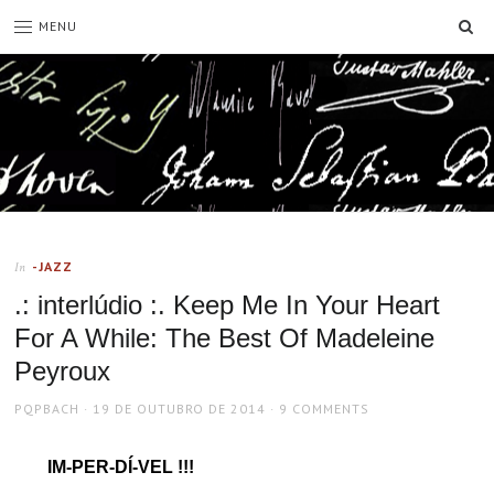
SE
MENU
-JAZZ
In
.: interlúdio :. Keep Me In Your Heart
For A While: The Best Of Madeleine
Peyroux
AUTHOR
POSTED
PQPBACH
19 DE OUTUBRO DE 2014
9 COMMENTS
ON
IM-PER-DÍ-VEL !!!