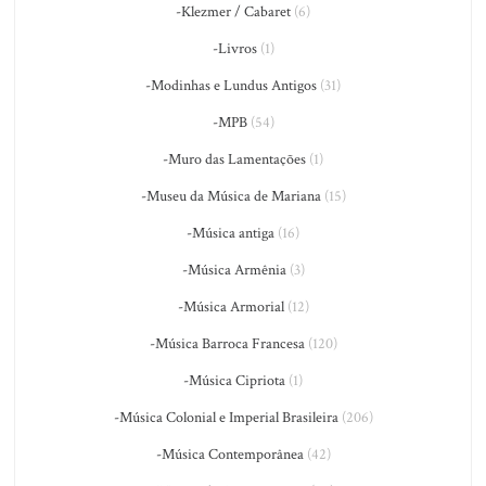
-Klezmer / Cabaret
(6)
-Livros
(1)
-Modinhas e Lundus Antigos
(31)
-MPB
(54)
-Muro das Lamentações
(1)
-Museu da Música de Mariana
(15)
-Música antiga
(16)
-Música Armênia
(3)
-Música Armorial
(12)
-Música Barroca Francesa
(120)
-Música Cipriota
(1)
-Música Colonial e Imperial Brasileira
(206)
-Música Contemporânea
(42)