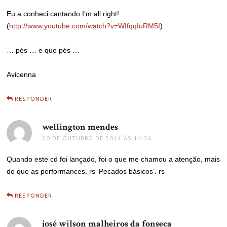
Eu a conheci cantando I’m all right!
(
http://www.youtube.com/watch?v=WIfqqIuRM5I
)
… pés … e que pés …
Avicenna
RESPONDER
wellington mendes
disse:
20 DE OUTUBRO DE 2014 ÀS 14:26
Quando este cd foi lançado, foi o que me chamou a atenção, mais
do que as performances. rs ‘Pecados básicos’. rs
RESPONDER
josé wilson malheiros da fonseca
disse: