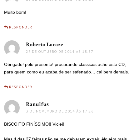
Muito bom!
RESPONDER
Roberto Lacaze
disse:
27 DE OUTUBRO DE 2014 ÀS 18:37
Obrigado! pelo presente! procurando classicos acho este CD,
para quem como eu acaba de ser safenado… cai bem demais.
RESPONDER
Ranulfus
disse:
3 DE NOVEMBRO DE 2014 ÀS 17:26
BISCOITO FINÍSSIMO!! Viciei!
Mas 4 das 27 faixas não se me deixaram extrair. Alguém mais