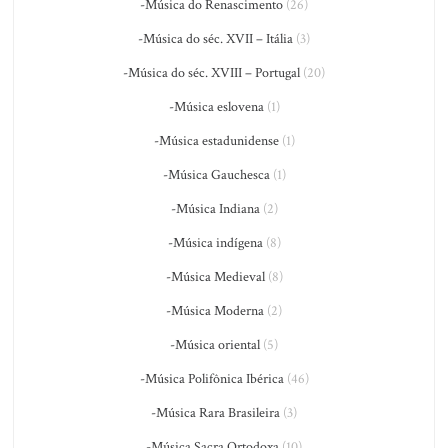
-Música do Renascimento
(26)
-Música do séc. XVII – Itália
(3)
-Música do séc. XVIII – Portugal
(20)
-Música eslovena
(1)
-Música estadunidense
(1)
-Música Gauchesca
(1)
-Música Indiana
(2)
-Música indígena
(8)
-Música Medieval
(8)
-Música Moderna
(2)
-Música oriental
(5)
-Música Polifônica Ibérica
(46)
-Música Rara Brasileira
(3)
-Música Sacra Ortodoxa
(10)