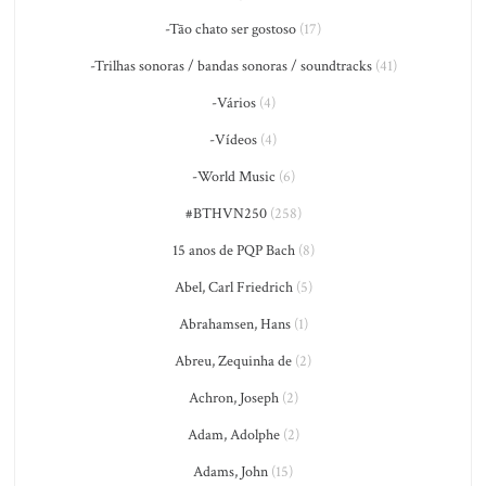
-Tão chato ser gostoso
(17)
-Trilhas sonoras / bandas sonoras / soundtracks
(41)
-Vários
(4)
-Vídeos
(4)
-World Music
(6)
#BTHVN250
(258)
15 anos de PQP Bach
(8)
Abel, Carl Friedrich
(5)
Abrahamsen, Hans
(1)
Abreu, Zequinha de
(2)
Achron, Joseph
(2)
Adam, Adolphe
(2)
Adams, John
(15)