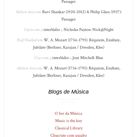
Passages
Adilson Assis
em
Ravi Shankar (1920-2012) & Philip Glass (1937):
Passages
Cássio
em
.: interlúdio :. Nicholas Payton: Nick@Night
Raif Haddad
em
W. A. Mozart (1756-1791): Réquiem, Exultate,
Jubilate (Berliner, Karajan / Dresden, Klee)
Cisco
em
.: interlúdio :. Joni Mitchell: Blue
Adilson Assis
em
W. A. Mozart (1756-1791): Réquiem, Exultate,
Jubilate (Berliner, Karajan / Dresden, Klee)
Blogs de Música
O Ser da Música
Music is the key
Classical Library
Chucrute com quiabo