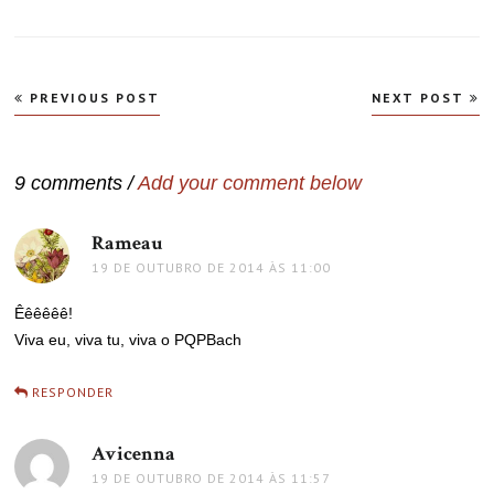
Navegação
PREVIOUS POST
NEXT POST
de
Post
9 comments /
Add your comment below
Rameau
disse:
19 DE OUTUBRO DE 2014 ÀS 11:00
Êêêêêê!
Viva eu, viva tu, viva o PQPBach
RESPONDER
Avicenna
disse:
19 DE OUTUBRO DE 2014 ÀS 11:57