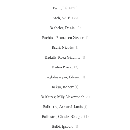
Bach, J. S.
(870)
Bach, W. F.
(33)
Bacheler, Daniel
(2)
Bachixa, Francisco Xavier
(1)
Bacri, Nicolas
(1)
Badalla, Rosa Giacinta
(1)
Baden Powell
(2)
Baghdasaryan, Eduard
(1)
Baksa, Robert
(1)
Balakirev, Mily Alexeyevich
(6)
Balbastre, Armand-Louis
(1)
Balbastre, Claude-Bénigne
(4)
Balbi, Ignacio
(1)