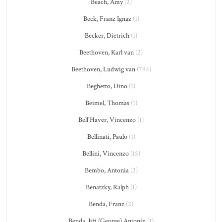
Beach, Amy
(2)
Beck, Franz Ignaz
(1)
Becker, Dietrich
(1)
Beethoven, Karl van
(2)
Beethoven, Ludwig van
(794)
Beghetto, Dino
(1)
Beimel, Thomas
(1)
Bell'Haver, Vincenzo
(1)
Bellinati, Paulo
(1)
Bellini, Vincenzo
(15)
Bembo, Antonia
(2)
Benatzky, Ralph
(1)
Benda, Franz
(2)
Benda, Jiří (George) Antonín
(1)