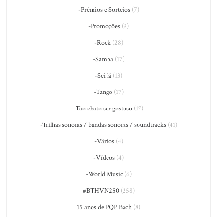
-Prêmios e Sorteios
(7)
-Promoções
(9)
-Rock
(28)
-Samba
(17)
-Sei lá
(13)
-Tango
(17)
-Tão chato ser gostoso
(17)
-Trilhas sonoras / bandas sonoras / soundtracks
(41)
-Vários
(4)
-Vídeos
(4)
-World Music
(6)
#BTHVN250
(258)
15 anos de PQP Bach
(8)