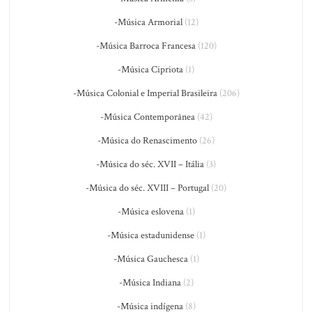
-Música Armorial
(12)
-Música Barroca Francesa
(120)
-Música Cipriota
(1)
-Música Colonial e Imperial Brasileira
(206)
-Música Contemporânea
(42)
-Música do Renascimento
(26)
-Música do séc. XVII – Itália
(3)
-Música do séc. XVIII – Portugal
(20)
-Música eslovena
(1)
-Música estadunidense
(1)
-Música Gauchesca
(1)
-Música Indiana
(2)
-Música indígena
(8)