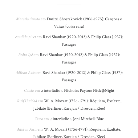
Marcelo devoto
em
Dmitri Shostakovich (1906-1975): Canções e
Valsas (coisa rara)
candida pires
em
Ravi Shankar (1920-2012) & Philip Glass (1937):
Passages
Pedro Ipê
em
Ravi Shankar (1920-2012) & Philip Glass (1937):
Passages
Adilson Assis
em
Ravi Shankar (1920-2012) & Philip Glass (1937):
Passages
Cássio
em
.: interlúdio :. Nicholas Payton: Nick@Night
Raif Haddad
em
W. A. Mozart (1756-1791): Réquiem, Exultate,
Jubilate (Berliner, Karajan / Dresden, Klee)
Cisco
em
.: interlúdio :. Joni Mitchell: Blue
Adilson Assis
em
W. A. Mozart (1756-1791): Réquiem, Exultate,
Jubilate (Berliner, Karajan / Dresden, Klee)