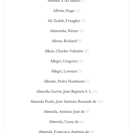
Alfonso X (El Sabio)
(7)
Alfvén, Hugo
(2)
Ali-Zadeh, Franghiz
(2)
Alimonda, Heitor
(1)
Alison, Richard
(1)
Alkan, Charles-Valentin
(2)
Allegri, Gregorio
(5)
Allegri, Lorenzo
(1)
Allende, Pedro Humberto
(1)
Almeida Garret, João Baptista S. L.
(1)
Almeida Prado, José Antônio Rezende de
(11)
Almeida, Antônio José de
(1)
Almeida, Cussy de
(6)
Almeida, Francisco António de
(4)