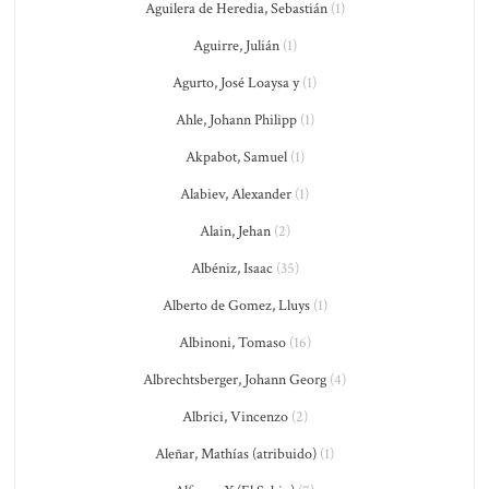
Aguilera de Heredia, Sebastián
(1)
Aguirre, Julián
(1)
Agurto, José Loaysa y
(1)
Ahle, Johann Philipp
(1)
Akpabot, Samuel
(1)
Alabiev, Alexander
(1)
Alain, Jehan
(2)
Albéniz, Isaac
(35)
Alberto de Gomez, Lluys
(1)
Albinoni, Tomaso
(16)
Albrechtsberger, Johann Georg
(4)
Albrici, Vincenzo
(2)
Aleñar, Mathías (atribuido)
(1)