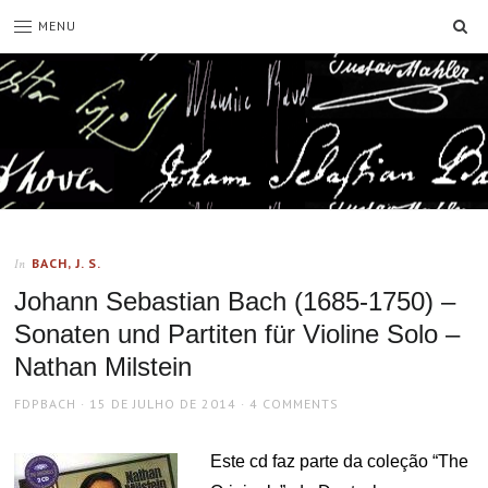
SE
MENU
BACH, J. S.
In
Johann Sebastian Bach (1685-1750) –
Sonaten und Partiten für Violine Solo –
Nathan Milstein
AUTHOR
POSTED
FDPBACH
15 DE JULHO DE 2014
4 COMMENTS
ON
Este cd faz parte da coleção “The