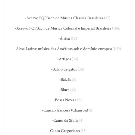
-Acervo PQPBach de Música Clássica Brasileira
(37)
-Acervo PQPBach de Música Colonial e Imperial Brasileira
(186)
-África
(12)
-Alma Latina: música das Américas sob o domínio europeu
(100)
-Artigos
(35)
-Balaio de gatos
(36)
-Bálcãs
(4)
-Blues
(14)
-Bossa Nova
(22)
-Canção francesa (Chanson)
(5)
-Canto da Sibila
(3)
-Canto Gregoriano
(13)