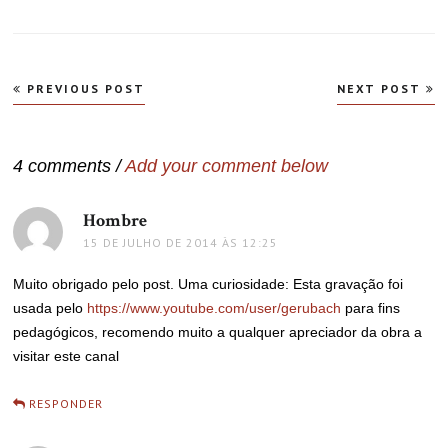
Navegação
PREVIOUS POST
NEXT POST
de
Post
4 comments /
Add your comment below
Hombre
disse:
15 DE JULHO DE 2014 ÀS 12:25
Muito obrigado pelo post. Uma curiosidade: Esta gravação foi
usada pelo
https://www.youtube.com/user/gerubach
para fins
pedagógicos, recomendo muito a qualquer apreciador da obra a
visitar este canal
RESPONDER