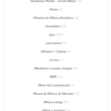
-Harmonia Mundi – Sacred Music
(14)
-Hinos
(2)
-História da Música Brasileira
(14)
-Interlúdios
(48)
-Jazz
(589)
-jazz fusion
(11)
-Klezmer / Cabaret
(6)
-Livros
(1)
-Modinhas e Lundus Antigos
(31)
-MPB
(54)
-Muro das Lamentações
(1)
-Museu da Música de Mariana
(15)
-Música antiga
(16)
-Música Armênia
(3)