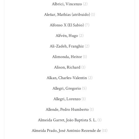
Albrici, Vincenzo
(2)
Aleñar, Mathías (atribuido)
(1)
Alfonso X (El Sabio)
(7)
Alfvén, Hugo
(2)
Ali-Zadeh, Franghiz
(2)
Alimonda, Heitor
(1)
Alison, Richard
(1)
Alkan, Charles-Valentin
(2)
Allegri, Gregorio
(5)
Allegri, Lorenzo
(1)
Allende, Pedro Humberto
(1)
Almeida Garret, João Baptista S. L.
(1)
Almeida Prado, José Antônio Rezende de
(11)