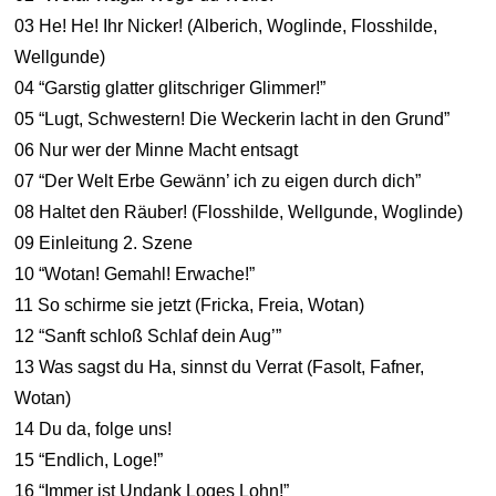
03 He! He! Ihr Nicker! (Alberich, Woglinde, Flosshilde,
Wellgunde)
04 “Garstig glatter glitschriger Glimmer!”
05 “Lugt, Schwestern! Die Weckerin lacht in den Grund”
06 Nur wer der Minne Macht entsagt
07 “Der Welt Erbe Gewänn’ ich zu eigen durch dich”
08 Haltet den Räuber! (Flosshilde, Wellgunde, Woglinde)
09 Einleitung 2. Szene
10 “Wotan! Gemahl! Erwache!”
11 So schirme sie jetzt (Fricka, Freia, Wotan)
12 “Sanft schloß Schlaf dein Aug’”
13 Was sagst du Ha, sinnst du Verrat (Fasolt, Fafner,
Wotan)
14 Du da, folge uns!
15 “Endlich, Loge!”
16 “Immer ist Undank Loges Lohn!”