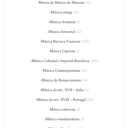
-Museu da Música de Mariana
(15)
-Música antiga
(16)
-Música Armênia
(3)
-Música Armorial
(12)
-Música Barroca Francesa
(120)
-Música Cipriota
(1)
-Música Colonial e Imperial Brasileira
(206)
-Música Contemporânea
(42)
-Música do Renascimento
(26)
-Música do séc. XVII – Itália
(3)
-Música do séc. XVIII – Portugal
(20)
-Música eslovena
(1)
-Música estadunidense
(1)