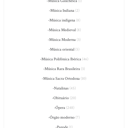
-Música Gauchesca
(1)
-Música Indiana
(2)
-Música indígena
(8)
-Música Medieval
(8)
-Música Moderna
(3)
-Música oriental
(5)
-Música Polifônica Ibérica
(46)
-Música Rara Brasileira
(3)
-Música Sacra Ortodoxa
(10)
-Natalinas
(45)
-Obituário
(20)
-Ópera
(248)
-Órgão moderno
(7)
-Pagode
(1)