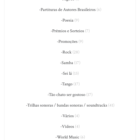
-Partituras de Autores Brasileiros
(6)
-Poesia
(9)
-Prêmios e Sorteios
(7)
-Promoções
(9)
-Rock
(28)
-Samba
(17)
-Sei lá
(13)
-Tango
(17)
-Tão chato ser gostoso
(17)
-Trilhas sonoras / bandas sonoras / soundtracks
(41)
-Vários
(4)
-Vídeos
(4)
-World Music
(6)