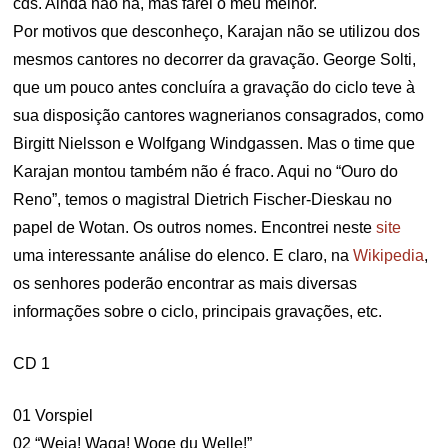
cds. Ainda não há, mas farei o meu melhor.
Por motivos que desconheço, Karajan não se utilizou dos
mesmos cantores no decorrer da gravação. George Solti,
que um pouco antes concluíra a gravação do ciclo teve à
sua disposição cantores wagnerianos consagrados, como
Birgitt Nielsson e Wolfgang Windgassen. Mas o time que
Karajan montou também não é fraco. Aqui no “Ouro do
Reno”, temos o magistral Dietrich Fischer-Dieskau no
papel de Wotan. Os outros nomes. Encontrei neste
site
uma interessante análise do elenco. E claro, na
Wikipedia
,
os senhores poderão encontrar as mais diversas
informações sobre o ciclo, principais gravações, etc.
CD 1
01 Vorspiel
02 “Weia! Waga! Woge du Welle!”