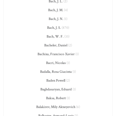
Bach, J. L.
(2)
Bach, J. M.
(4)
Bach, J. N.
(1)
Bach, J. S.
(870)
Bach, W. F.
(33)
Bacheler, Daniel
(2)
Bachixa, Francisco Xavier
(1)
Bacri, Nicolas
(1)
Badalla, Rosa Giacinta
(1)
Baden Powell
(2)
Baghdasaryan, Eduard
(1)
Baksa, Robert
(1)
Balakirev, Mily Alexeyevich
(6)
Balbastre, Armand-Louis
(1)