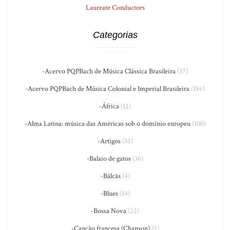
Laureate Conductors
Categorias
-Acervo PQPBach de Música Clássica Brasileira
(37)
-Acervo PQPBach de Música Colonial e Imperial Brasileira
(186)
-África
(12)
-Alma Latina: música das Américas sob o domínio europeu
(100)
-Artigos
(35)
-Balaio de gatos
(36)
-Bálcãs
(4)
-Blues
(14)
-Bossa Nova
(22)
-Canção francesa (Chanson)
(5)