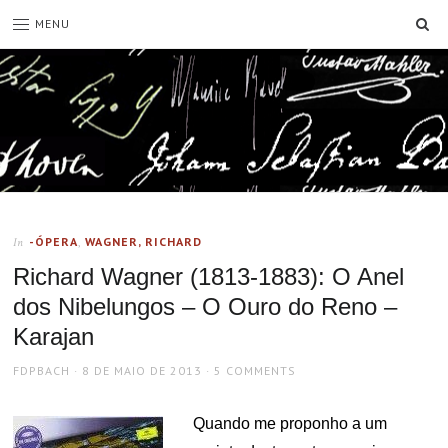
SE
MENU
-ÓPERA
,
WAGNER, RICHARD
In
Richard Wagner (1813-1883): O Anel
dos Nibelungos – O Ouro do Reno –
Karajan
AUTHOR
POSTED
FDPBACH
8 DE MAIO DE 2013
5 COMMENTS
ON
Quando me proponho a um