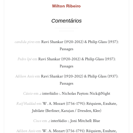
Milton Ribeiro
Comentários
candida pires
em
Ravi Shankar (1920-2012) & Philip Glass (1937):
Passages
Pedro Ipê
em
Ravi Shankar (1920-2012) & Philip Glass (1937):
Passages
Adilson Assis
em
Ravi Shankar (1920-2012) & Philip Glass (1937):
Passages
Cássio
em
.: interlúdio :. Nicholas Payton: Nick@Night
Raif Haddad
em
W. A. Mozart (1756-1791): Réquiem, Exultate,
Jubilate (Berliner, Karajan / Dresden, Klee)
Cisco
em
.: interlúdio :. Joni Mitchell: Blue
Adilson Assis
em
W. A. Mozart (1756-1791): Réquiem, Exultate,