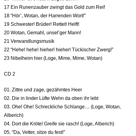
17 Ein Runenzauber zwingt das Gold zum Reif
18 “Hör’, Wotan, der Harrenden Wort!”
19 Schwester! Brüder! Rettet! Helft!
20 Wotan, Gemahl, unsel’ger Mann!
21 Verwandlungsmusik
22 “Hehe! hehe! hieher! hieher! Tückischer Zwerg!”
23 Nibelheim hier (Loge, Mime, Mime, Wotan)
CD 2
01. Zittre und zage, gezähmtes Heer
02. Die in linder Lüfte Wehn da oben ihr lebt
03. Ohe! Ohe! Schreckliche Schlange… (Loge, Wotan,
Alberich)
04. Dort die Kröte! Greife sie rasch! (Loge, Alberich)
05. “Da, Vetter, sitze du fest!”