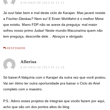
8 DE MAIO DE 2013 ÀS 11:15
Já ouvi falar bem e mal deste ciclo de Karajan. Mas jacaré resiste
a Fischer-Dieskau? Nem eu! E Erwin Wohlfahrt é o melhor Mime
que existiu. Mano FDP não se avexe da preguiça: mal maior
sofreu nosso primo Judas! Neste mundo-Macunaíma quem não
tem preguiça, desconfie dele… Abraços e obrigado
RESPONDER
Allerius
disse:
8 DE MAIO DE 2013 ÀS 21:18
Só baixei A Valquíria com o Karajan da outra vez que você postou.
Vai ser ótimo ter outra oportunidade pra baixar o Ciclo do Anel
completo com o maestro.
P.S.: Adoro esses projetos de integrais que vocês fazem por aqui,
acho que são um dos pontos altos do blog.