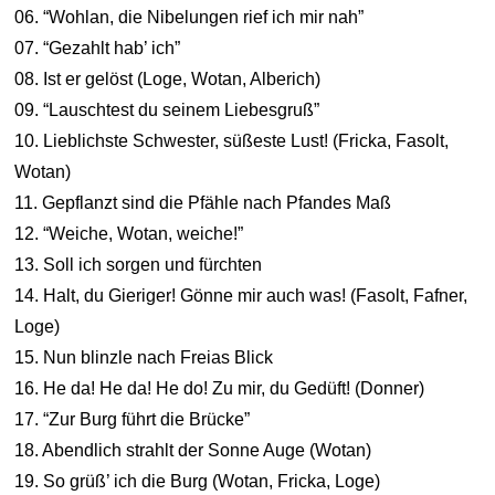
06. “Wohlan, die Nibelungen rief ich mir nah”
07. “Gezahlt hab’ ich”
08. Ist er gelöst (Loge, Wotan, Alberich)
09. “Lauschtest du seinem Liebesgruß”
10. Lieblichste Schwester, süßeste Lust! (Fricka, Fasolt,
Wotan)
11. Gepflanzt sind die Pfähle nach Pfandes Maß
12. “Weiche, Wotan, weiche!”
13. Soll ich sorgen und fürchten
14. Halt, du Gieriger! Gönne mir auch was! (Fasolt, Fafner,
Loge)
15. Nun blinzle nach Freias Blick
16. He da! He da! He do! Zu mir, du Gedüft! (Donner)
17. “Zur Burg führt die Brücke”
18. Abendlich strahlt der Sonne Auge (Wotan)
19. So grüß’ ich die Burg (Wotan, Fricka, Loge)