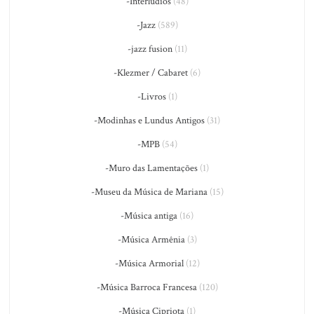
-Interlúdios
(48)
-Jazz
(589)
-jazz fusion
(11)
-Klezmer / Cabaret
(6)
-Livros
(1)
-Modinhas e Lundus Antigos
(31)
-MPB
(54)
-Muro das Lamentações
(1)
-Museu da Música de Mariana
(15)
-Música antiga
(16)
-Música Armênia
(3)
-Música Armorial
(12)
-Música Barroca Francesa
(120)
-Música Cipriota
(1)