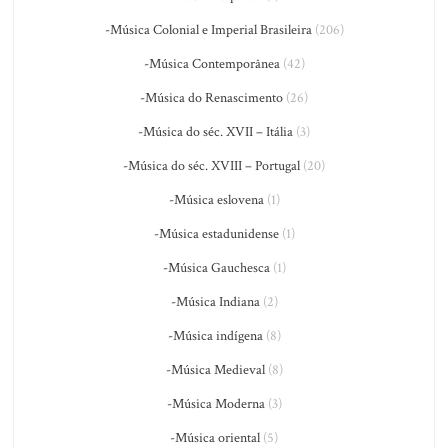
-Música Colonial e Imperial Brasileira
(206)
-Música Contemporânea
(42)
-Música do Renascimento
(26)
-Música do séc. XVII – Itália
(3)
-Música do séc. XVIII – Portugal
(20)
-Música eslovena
(1)
-Música estadunidense
(1)
-Música Gauchesca
(1)
-Música Indiana
(2)
-Música indígena
(8)
-Música Medieval
(8)
-Música Moderna
(3)
-Música oriental
(5)