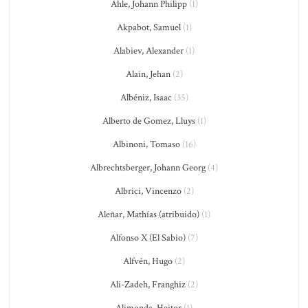
Ahle, Johann Philipp
(1)
Akpabot, Samuel
(1)
Alabiev, Alexander
(1)
Alain, Jehan
(2)
Albéniz, Isaac
(35)
Alberto de Gomez, Lluys
(1)
Albinoni, Tomaso
(16)
Albrechtsberger, Johann Georg
(4)
Albrici, Vincenzo
(2)
Aleñar, Mathías (atribuido)
(1)
Alfonso X (El Sabio)
(7)
Alfvén, Hugo
(2)
Ali-Zadeh, Franghiz
(2)