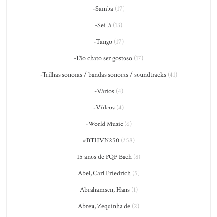
-Samba
(17)
-Sei lá
(13)
-Tango
(17)
-Tão chato ser gostoso
(17)
-Trilhas sonoras / bandas sonoras / soundtracks
(41)
-Vários
(4)
-Vídeos
(4)
-World Music
(6)
#BTHVN250
(258)
15 anos de PQP Bach
(8)
Abel, Carl Friedrich
(5)
Abrahamsen, Hans
(1)
Abreu, Zequinha de
(2)