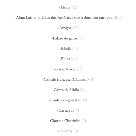
-África
(12)
-Alma Latina: música das Américas sob o domínio europeu
(100)
-Artigos
(35)
-Balaio de gatos
(36)
-Bálcãs
(4)
-Blues
(14)
-Bossa Nova
(22)
-Canção francesa (Chanson)
(5)
-Canto da Sibila
(3)
-Canto Gregoriano
(13)
-Carnaval
(7)
-Choro / Chorinho
(21)
-Cinema
(5)