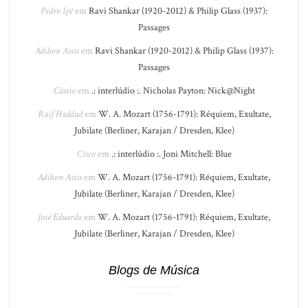
Pedro Ipê
em
Ravi Shankar (1920-2012) & Philip Glass (1937):
Passages
Adilson Assis
em
Ravi Shankar (1920-2012) & Philip Glass (1937):
Passages
Cássio
em
.: interlúdio :. Nicholas Payton: Nick@Night
Raif Haddad
em
W. A. Mozart (1756-1791): Réquiem, Exultate,
Jubilate (Berliner, Karajan / Dresden, Klee)
Cisco
em
.: interlúdio :. Joni Mitchell: Blue
Adilson Assis
em
W. A. Mozart (1756-1791): Réquiem, Exultate,
Jubilate (Berliner, Karajan / Dresden, Klee)
José Eduardo
em
W. A. Mozart (1756-1791): Réquiem, Exultate,
Jubilate (Berliner, Karajan / Dresden, Klee)
Blogs de Música