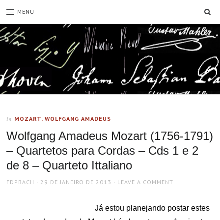
SE
MENU
MOZART, WOLFGANG AMADEUS
In
Wolfgang Amadeus Mozart (1756-1791)
– Quartetos para Cordas – Cds 1 e 2
de 8 – Quarteto Ittaliano
AUTHOR
POSTED
FDPBACH
29 DE JANEIRO DE 2013
LEAVE A COMMENT
ON
Já estou planejando postar estes