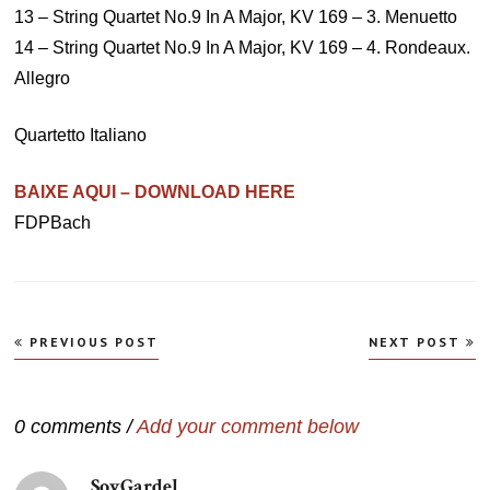
13 – String Quartet No.9 In A Major, KV 169 – 3. Menuetto
14 – String Quartet No.9 In A Major, KV 169 – 4. Rondeaux.
Allegro
Quartetto Italiano
BAIXE AQUI – DOWNLOAD HERE
FDPBach
Navegação
PREVIOUS POST
NEXT POST
de
Post
0 comments /
Add your comment below
SoyGardel
disse: