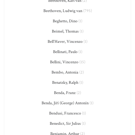
Beethoven, Karl van
(2)
Beethoven, Ludwig van
(795)
Beghetto, Dino
(1)
Beimel, Thomas
(1)
Bell'Haver, Vincenzo
(1)
Bellinati, Paulo
(1)
Bellini, Vincenzo
(15)
Bembo, Antonia
(2)
Benatzky, Ralph
(1)
Benda, Franz
(2)
Benda, Jiří (George) Antonín
(1)
Bendusi, Francesco
(1)
Benedict, Sir Julius
(1)
Benjamin, Arthur
(2)