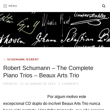
SE
MENU
SCHUMANN, ROBERT
In
Robert Schumann – The Complete
Piano Trios – Beaux Arts Trio
AUTHOR
POSTED
FDPBACH
22 DE JANEIRO DE 2013
5 COMMENTS
ON
Por algum motivo este
excepcional CD duplo do incrível Beaux Arts Trio nunca