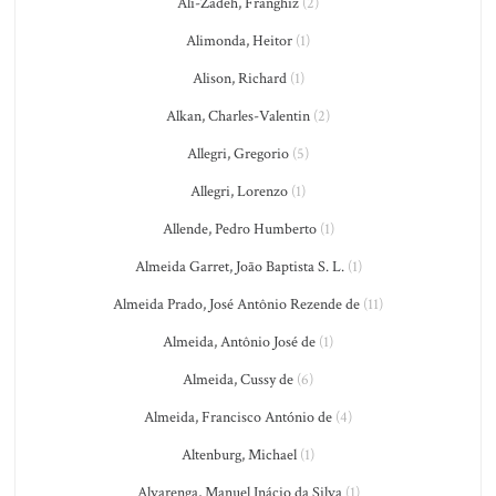
Ali-Zadeh, Franghiz
(2)
Alimonda, Heitor
(1)
Alison, Richard
(1)
Alkan, Charles-Valentin
(2)
Allegri, Gregorio
(5)
Allegri, Lorenzo
(1)
Allende, Pedro Humberto
(1)
Almeida Garret, João Baptista S. L.
(1)
Almeida Prado, José Antônio Rezende de
(11)
Almeida, Antônio José de
(1)
Almeida, Cussy de
(6)
Almeida, Francisco António de
(4)
Altenburg, Michael
(1)
Alvarenga, Manuel Inácio da Silva
(1)