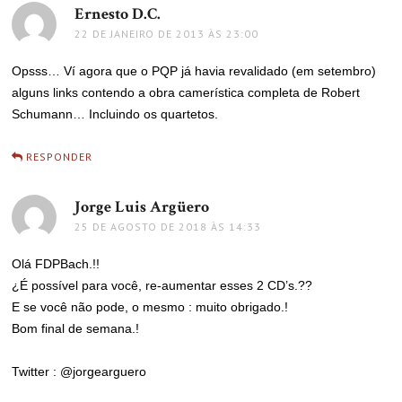
Ernesto D.C.
disse:
22 DE JANEIRO DE 2013 ÀS 23:00
Opsss… Ví agora que o PQP já havia revalidado (em setembro)
alguns links contendo a obra camerística completa de Robert
Schumann… Incluindo os quartetos.
RESPONDER
Jorge Luis Argüero
disse:
25 DE AGOSTO DE 2018 ÀS 14:33
Olá FDPBach.!!
¿É possível para você, re-aumentar esses 2 CD’s.??
E se você não pode, o mesmo : muito obrigado.!
Bom final de semana.!
Twitter : @jorgearguero