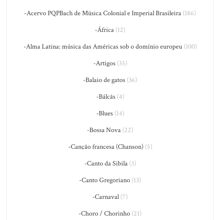
-Acervo PQPBach de Música Colonial e Imperial Brasileira
(186)
-África
(12)
-Alma Latina: música das Américas sob o domínio europeu
(100)
-Artigos
(35)
-Balaio de gatos
(36)
-Bálcãs
(4)
-Blues
(14)
-Bossa Nova
(22)
-Canção francesa (Chanson)
(5)
-Canto da Sibila
(3)
-Canto Gregoriano
(13)
-Carnaval
(7)
-Choro / Chorinho
(21)