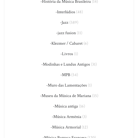
-História da Música Brasileira
(14)
-Interlúdios
(48)
-Jazz
(589)
-jazz fusion
(11)
-Klezmer / Cabaret
(6)
-Livros
(1)
-Modinhas e Lundus Antigos
(31)
-MPB
(54)
-Muro das Lamentações
(1)
-Museu da Música de Mariana
(15)
-Música antiga
(16)
-Música Armênia
(3)
-Música Armorial
(12)
-Música Barroca Francesa
(120)