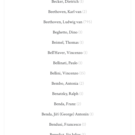
Becker, Dietrich
(1)
Beethoven, Karl van
(2)
Beethoven, Ludwig van
(795)
Beghetto, Dino
(1)
Beimel, Thomas
(1)
Bell'Haver, Vincenzo
(1)
Bellinati, Paulo
(1)
Bellini, Vincenzo
(15)
Bembo, Antonia
(2)
Benatzky, Ralph
(1)
Benda, Franz
(2)
Benda, Jiří (George) Antonín
(1)
Bendusi, Francesco
(1)
Benedict, Sir Julius
(1)