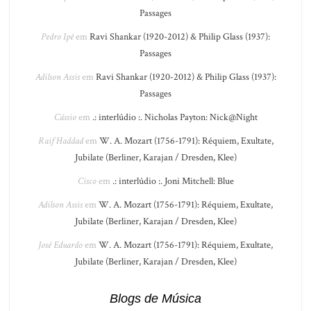
Passages
Pedro Ipê
em
Ravi Shankar (1920-2012) & Philip Glass (1937):
Passages
Adilson Assis
em
Ravi Shankar (1920-2012) & Philip Glass (1937):
Passages
Cássio
em
.: interlúdio :. Nicholas Payton: Nick@Night
Raif Haddad
em
W. A. Mozart (1756-1791): Réquiem, Exultate,
Jubilate (Berliner, Karajan / Dresden, Klee)
Cisco
em
.: interlúdio :. Joni Mitchell: Blue
Adilson Assis
em
W. A. Mozart (1756-1791): Réquiem, Exultate,
Jubilate (Berliner, Karajan / Dresden, Klee)
José Eduardo
em
W. A. Mozart (1756-1791): Réquiem, Exultate,
Jubilate (Berliner, Karajan / Dresden, Klee)
Blogs de Música