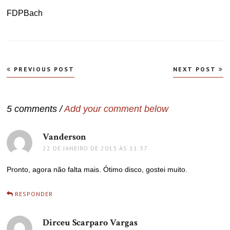
FDPBach
Navegação
PREVIOUS POST
NEXT POST
de
Post
5 comments /
Add your comment below
Vanderson
disse:
22 DE JANEIRO DE 2013 ÀS 11:37
Pronto, agora não falta mais. Ótimo disco, gostei muito.
RESPONDER
Dirceu Scarparo Vargas
disse: