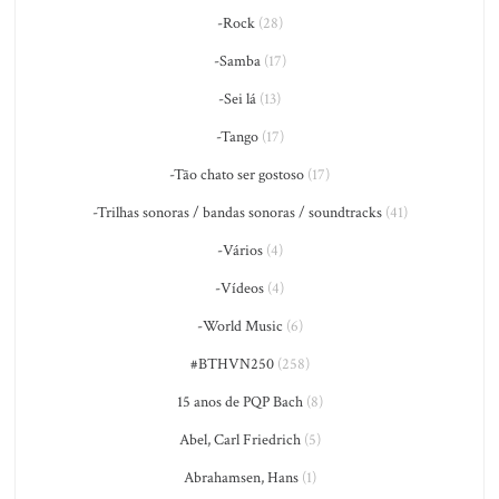
-Rock
(28)
-Samba
(17)
-Sei lá
(13)
-Tango
(17)
-Tão chato ser gostoso
(17)
-Trilhas sonoras / bandas sonoras / soundtracks
(41)
-Vários
(4)
-Vídeos
(4)
-World Music
(6)
#BTHVN250
(258)
15 anos de PQP Bach
(8)
Abel, Carl Friedrich
(5)
Abrahamsen, Hans
(1)