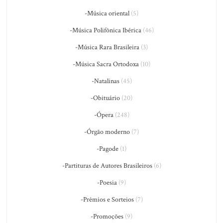
-Música oriental
(5)
-Música Polifônica Ibérica
(46)
-Música Rara Brasileira
(3)
-Música Sacra Ortodoxa
(10)
-Natalinas
(45)
-Obituário
(20)
-Ópera
(248)
-Órgão moderno
(7)
-Pagode
(1)
-Partituras de Autores Brasileiros
(6)
-Poesia
(9)
-Prêmios e Sorteios
(7)
-Promoções
(9)