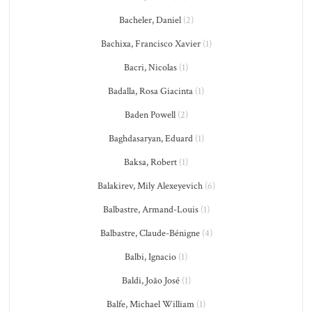
Bacheler, Daniel
(2)
Bachixa, Francisco Xavier
(1)
Bacri, Nicolas
(1)
Badalla, Rosa Giacinta
(1)
Baden Powell
(2)
Baghdasaryan, Eduard
(1)
Baksa, Robert
(1)
Balakirev, Mily Alexeyevich
(6)
Balbastre, Armand-Louis
(1)
Balbastre, Claude-Bénigne
(4)
Balbi, Ignacio
(1)
Baldi, João José
(1)
Balfe, Michael William
(1)