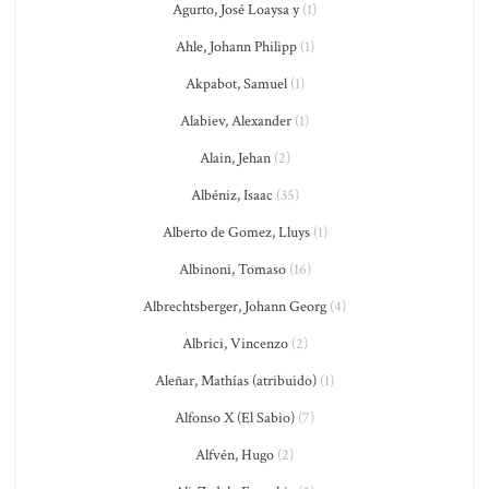
Agurto, José Loaysa y
(1)
Ahle, Johann Philipp
(1)
Akpabot, Samuel
(1)
Alabiev, Alexander
(1)
Alain, Jehan
(2)
Albéniz, Isaac
(35)
Alberto de Gomez, Lluys
(1)
Albinoni, Tomaso
(16)
Albrechtsberger, Johann Georg
(4)
Albrici, Vincenzo
(2)
Aleñar, Mathías (atribuido)
(1)
Alfonso X (El Sabio)
(7)
Alfvén, Hugo
(2)