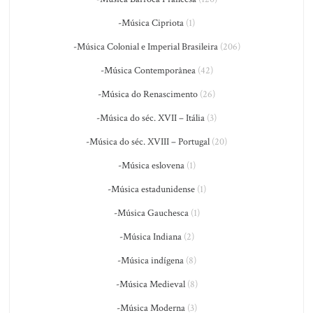
-Música Cipriota
(1)
-Música Colonial e Imperial Brasileira
(206)
-Música Contemporânea
(42)
-Música do Renascimento
(26)
-Música do séc. XVII – Itália
(3)
-Música do séc. XVIII – Portugal
(20)
-Música eslovena
(1)
-Música estadunidense
(1)
-Música Gauchesca
(1)
-Música Indiana
(2)
-Música indígena
(8)
-Música Medieval
(8)
-Música Moderna
(3)