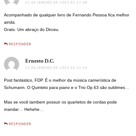
22 DE JANEIRO DE 2013 ÀS 17:09
Acompanhado de qualquer livro de Fernando Pessoa fica melhor
ainda.
Grato. Um abraço do Dirceu.
RESPONDER
Ernesto D.C.
disse:
22 DE JANEIRO DE 2013 ÀS 22:54
Post fantástico, FDP. É o melhor da música camerística de
Schumann. O Quinteto para piano e o Trio Op.63 são sublimes…
Mas se você tambem possuir os quartetos de cordas pode
mandar… Hehehe…
RESPONDER