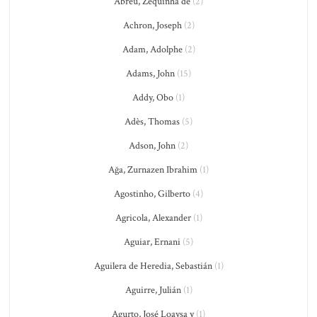
Abreu, Zequinha de
(2)
Achron, Joseph
(2)
Adam, Adolphe
(2)
Adams, John
(15)
Addy, Obo
(1)
Adès, Thomas
(5)
Adson, John
(2)
Ağa, Zurnazen Ibrahim
(1)
Agostinho, Gilberto
(4)
Agricola, Alexander
(1)
Aguiar, Ernani
(5)
Aguilera de Heredia, Sebastián
(1)
Aguirre, Julián
(1)
Agurto, José Loaysa y
(1)