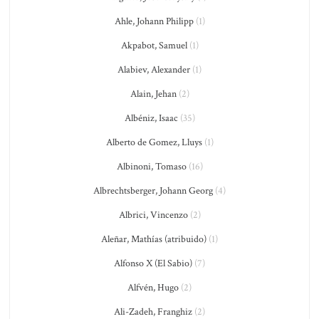
Ahle, Johann Philipp
(1)
Akpabot, Samuel
(1)
Alabiev, Alexander
(1)
Alain, Jehan
(2)
Albéniz, Isaac
(35)
Alberto de Gomez, Lluys
(1)
Albinoni, Tomaso
(16)
Albrechtsberger, Johann Georg
(4)
Albrici, Vincenzo
(2)
Aleñar, Mathías (atribuido)
(1)
Alfonso X (El Sabio)
(7)
Alfvén, Hugo
(2)
Ali-Zadeh, Franghiz
(2)