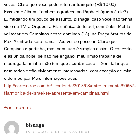
vezes. Claro que você pode retornar tranquilo (R$ 10,00).
Excelente álbum. Também agradeço ao Raphael (quem é ele?).
E, mudando um pouco de assunto, Bisnaga, caso você não tenha
visto na TV, a Orquestra Filarmônica de Israel, com Zubin Mehta,
vai tocar em Campinas nesse domingo (18), na Praça Arautos da
Paz. A entrada será franca. Vou ver se posso ir. Claro que
Campinas é pertinho, mas nem tudo é simples assim. O concerto
é às 8h da noite, se não me engano, meu irmão trabalha de
madrugada, minha mãe tem que acordar cedo… Sem falar que
nem todos estão vividamente interessados, com exceção de mim
e do meu pai. Mais informações aqui:
http://correio.rac.com.br/_conteudo/2013/08/entretenimento/90657-
filarmonica-de-israel-se-apresenta-em-campinas.html
RESPONDER
bisnaga
disse:
15 DE AGOSTO DE 2013 ÀS 18:04