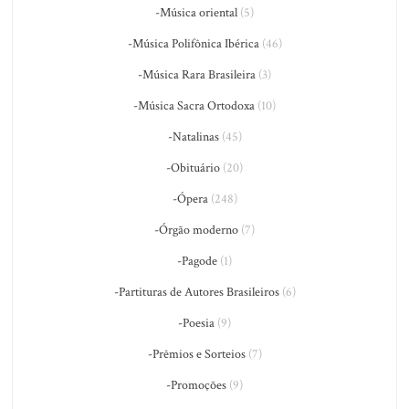
-Música oriental
(5)
-Música Polifônica Ibérica
(46)
-Música Rara Brasileira
(3)
-Música Sacra Ortodoxa
(10)
-Natalinas
(45)
-Obituário
(20)
-Ópera
(248)
-Órgão moderno
(7)
-Pagode
(1)
-Partituras de Autores Brasileiros
(6)
-Poesia
(9)
-Prêmios e Sorteios
(7)
-Promoções
(9)