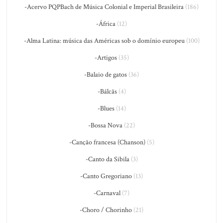
-Acervo PQPBach de Música Colonial e Imperial Brasileira
(186)
-África
(12)
-Alma Latina: música das Américas sob o domínio europeu
(100)
-Artigos
(35)
-Balaio de gatos
(36)
-Bálcãs
(4)
-Blues
(14)
-Bossa Nova
(22)
-Canção francesa (Chanson)
(5)
-Canto da Sibila
(3)
-Canto Gregoriano
(13)
-Carnaval
(7)
-Choro / Chorinho
(21)