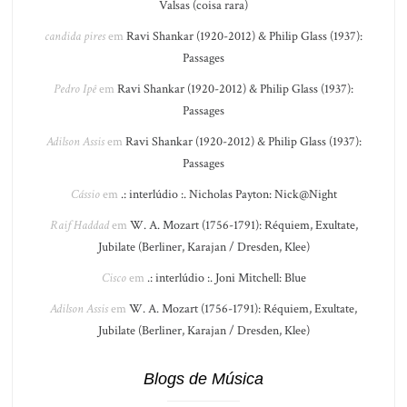
Valsas (coisa rara)
candida pires
em
Ravi Shankar (1920-2012) & Philip Glass (1937):
Passages
Pedro Ipê
em
Ravi Shankar (1920-2012) & Philip Glass (1937):
Passages
Adilson Assis
em
Ravi Shankar (1920-2012) & Philip Glass (1937):
Passages
Cássio
em
.: interlúdio :. Nicholas Payton: Nick@Night
Raif Haddad
em
W. A. Mozart (1756-1791): Réquiem, Exultate,
Jubilate (Berliner, Karajan / Dresden, Klee)
Cisco
em
.: interlúdio :. Joni Mitchell: Blue
Adilson Assis
em
W. A. Mozart (1756-1791): Réquiem, Exultate,
Jubilate (Berliner, Karajan / Dresden, Klee)
Blogs de Música