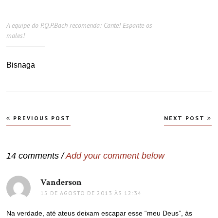
A equipe do P.Q.P.Bach recomenda: Cante! Espante os
males!
Bisnaga
Navegação
PREVIOUS POST
NEXT POST
de
Post
14 comments /
Add your comment below
Vanderson
disse:
15 DE AGOSTO DE 2013 ÀS 12:34
Na verdade, até ateus deixam escapar esse “meu Deus”, às