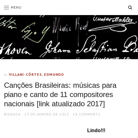
SE
MENU
VILLANI-CÔRTES, EDMUNDO
In
Canções Brasileiras: músicas para
piano e canto de 11 compositores
nacionais [link atualizado 2017]
AUTHOR
POSTED
BISNAGA
23 DE JANEIRO DE 2013
14 COMMENTS
ON
Lindo!!!