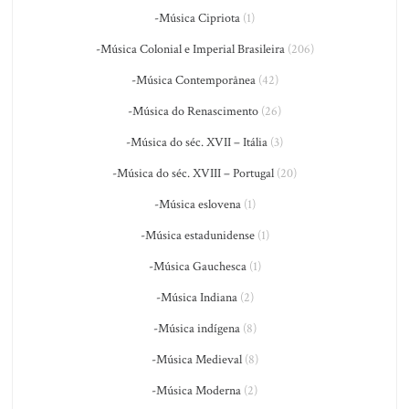
-Música Cipriota
(1)
-Música Colonial e Imperial Brasileira
(206)
-Música Contemporânea
(42)
-Música do Renascimento
(26)
-Música do séc. XVII – Itália
(3)
-Música do séc. XVIII – Portugal
(20)
-Música eslovena
(1)
-Música estadunidense
(1)
-Música Gauchesca
(1)
-Música Indiana
(2)
-Música indígena
(8)
-Música Medieval
(8)
-Música Moderna
(2)