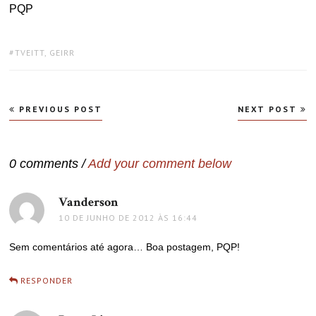
PQP
TAGS:
TVEITT, GEIRR
Navegação
PREVIOUS POST
NEXT POST
de
Post
0 comments /
Add your comment below
Vanderson
disse:
10 DE JUNHO DE 2012 ÀS 16:44
Sem comentários até agora… Boa postagem, PQP!
RESPONDER