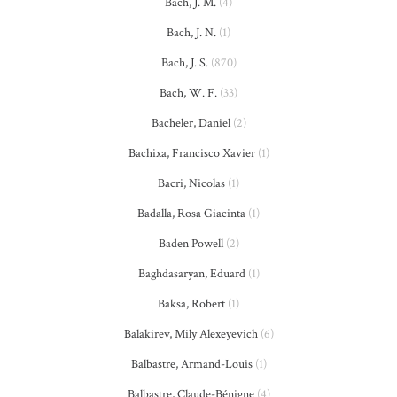
Bach, J. M.
(4)
Bach, J. N.
(1)
Bach, J. S.
(870)
Bach, W. F.
(33)
Bacheler, Daniel
(2)
Bachixa, Francisco Xavier
(1)
Bacri, Nicolas
(1)
Badalla, Rosa Giacinta
(1)
Baden Powell
(2)
Baghdasaryan, Eduard
(1)
Baksa, Robert
(1)
Balakirev, Mily Alexeyevich
(6)
Balbastre, Armand-Louis
(1)
Balbastre, Claude-Bénigne
(4)