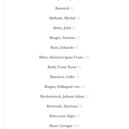
Besteirol
(1)
Béthune, Michel
(1)
Bettis, John
(1)
Beuger, Antoine
(1)
Biato, Eduardo
(1)
Biber, Heinrich Ignaz Franz
(25)
Biebl, Franz Xaver
(1)
Binchois, Gilles
(1)
Bingen, Hildegard von
(4)
Birckenstock, Johann Adam
(1)
Birtwistle, Harrison
(1)
Bittecourt, Ségio
(1)
Bizet, Georges
(28)