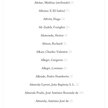
Aleñar, Mathías (atribuido)
(1)
Alfonso X (El Sabio)
(7)
Alfvén, Hugo
(2)
Ali-Zadeh, Franghiz
(2)
Alimonda, Heitor
(1)
Alison, Richard
(1)
Alkan, Charles-Valentin
(2)
Allegri, Gregorio
(5)
Allegri, Lorenzo
(1)
Allende, Pedro Humberto
(1)
Almeida Garret, João Baptista S. L.
(1)
Almeida Prado, José Antônio Rezende de
(11)
Almeida, Antônio José de
(1)