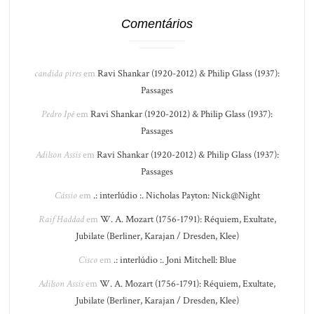
Comentários
candida pires
em
Ravi Shankar (1920-2012) & Philip Glass (1937):
Passages
Pedro Ipê
em
Ravi Shankar (1920-2012) & Philip Glass (1937):
Passages
Adilson Assis
em
Ravi Shankar (1920-2012) & Philip Glass (1937):
Passages
Cássio
em
.: interlúdio :. Nicholas Payton: Nick@Night
Raif Haddad
em
W. A. Mozart (1756-1791): Réquiem, Exultate,
Jubilate (Berliner, Karajan / Dresden, Klee)
Cisco
em
.: interlúdio :. Joni Mitchell: Blue
Adilson Assis
em
W. A. Mozart (1756-1791): Réquiem, Exultate,
Jubilate (Berliner, Karajan / Dresden, Klee)