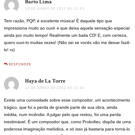
Barto Lima
disse:
10 DE JUNHO DE 2012 ÀS 21:23
Tem razão, PQP, é excelente música! É daquele tipo que
impressiona muito ao ouvir e que deixa aquela sensação especial
ainda por muito tempo! Realmente um baita CD! E, com certeza,
quero ouvi-lo muitas vezes! (Não sei se vocês vão me deixar fazê-
lo! rs)
RESPONDER
Haya de La Torre
disse:
12 DE JUNHO DE 2012 ÀS 21:16
Existe uma curiosidade sobre esse compositor, um acontecimento
trágico, que foi a perda de grande parte de sua obra, ainda
inédita, num incêndio. A julgar pelo que restou, foi uma perda
inestimável. É um compositor que, como Prokofiev, dispõe de uma
poderosa imaginação melódica, e só isso já bastaria para torná-lo