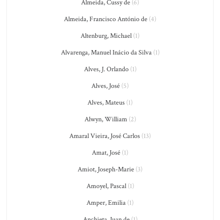
Almeida, Cussy de
(6)
Almeida, Francisco António de
(4)
Altenburg, Michael
(1)
Alvarenga, Manuel Inácio da Silva
(1)
Alves, J. Orlando
(1)
Alves, José
(5)
Alves, Mateus
(1)
Alwyn, William
(2)
Amaral Vieira, José Carlos
(13)
Amat, José
(1)
Amiot, Joseph-Marie
(3)
Amoyel, Pascal
(1)
Amper, Emilia
(1)
Anchieta, Juan de
(1)