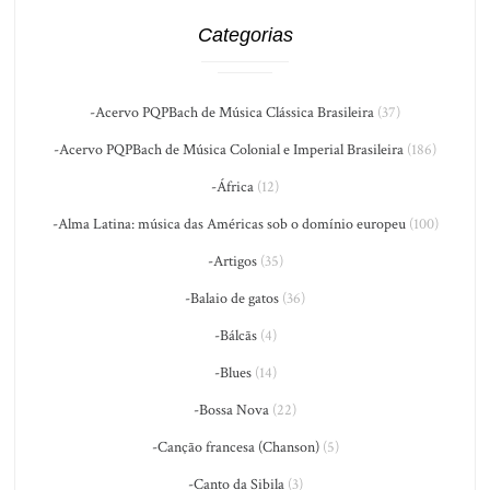
Categorias
-Acervo PQPBach de Música Clássica Brasileira
(37)
-Acervo PQPBach de Música Colonial e Imperial Brasileira
(186)
-África
(12)
-Alma Latina: música das Américas sob o domínio europeu
(100)
-Artigos
(35)
-Balaio de gatos
(36)
-Bálcãs
(4)
-Blues
(14)
-Bossa Nova
(22)
-Canção francesa (Chanson)
(5)
-Canto da Sibila
(3)