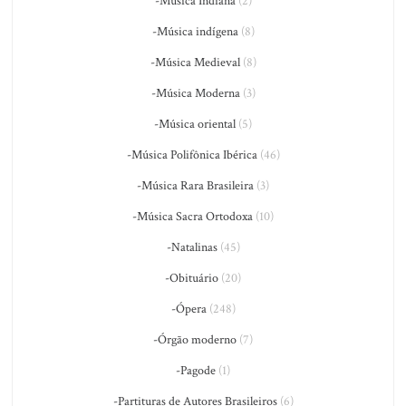
-Música Indiana
(2)
-Música indígena
(8)
-Música Medieval
(8)
-Música Moderna
(3)
-Música oriental
(5)
-Música Polifônica Ibérica
(46)
-Música Rara Brasileira
(3)
-Música Sacra Ortodoxa
(10)
-Natalinas
(45)
-Obituário
(20)
-Ópera
(248)
-Órgão moderno
(7)
-Pagode
(1)
-Partituras de Autores Brasileiros
(6)