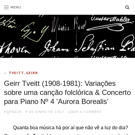
SE
MENU
TVEITT, GEIRR
In
Geirr Tveitt (1908-1981): Variações
sobre uma canção folclórica & Concerto
para Piano Nº 4 'Aurora Borealis'
AUTHOR
POSTED
PQPBACH
9 DE JUNHO DE 2012
LEAVE A COMMENT
ON
Quanta boa música há por aí que não vê a luz do dia?