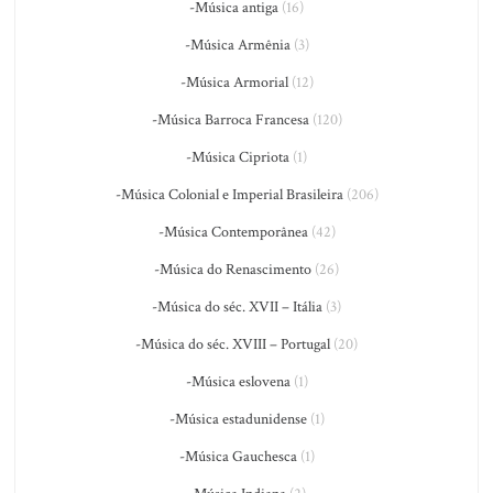
-Música antiga
(16)
-Música Armênia
(3)
-Música Armorial
(12)
-Música Barroca Francesa
(120)
-Música Cipriota
(1)
-Música Colonial e Imperial Brasileira
(206)
-Música Contemporânea
(42)
-Música do Renascimento
(26)
-Música do séc. XVII – Itália
(3)
-Música do séc. XVIII – Portugal
(20)
-Música eslovena
(1)
-Música estadunidense
(1)
-Música Gauchesca
(1)