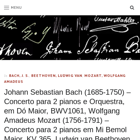
SE
MENU
BACH, J. S.
,
BEETHOVEN, LUDWIG VAN
,
MOZART, WOLFGANG
In
AMADEUS
Johann Sebastian Bach (1685-1750) –
Concerto para 2 pianos e Orquestra,
em Dó Maior, BWV1061, Wolfgang
Amadeus Mozart (1756-1791) –
Concerto para 2 pianos em Mi Bemol
Maior, KV 365, Ludwig van Beethoven