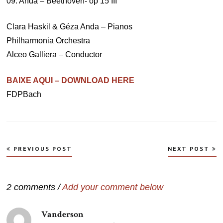
09. Anda – Beethoven- op 15 III
Clara Haskil & Géza Anda – Pianos
Philharmonia Orchestra
Alceo Galliera – Conductor
BAIXE AQUI – DOWNLOAD HERE
FDPBach
Navegação
PREVIOUS POST
NEXT POST
de
Post
2 comments /
Add your comment below
Vanderson
disse: