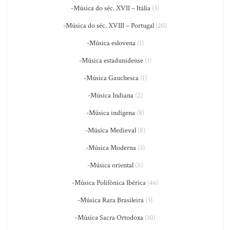
-Música do séc. XVII – Itália
(3)
-Música do séc. XVIII – Portugal
(20)
-Música eslovena
(1)
-Música estadunidense
(1)
-Música Gauchesca
(1)
-Música Indiana
(2)
-Música indígena
(8)
-Música Medieval
(8)
-Música Moderna
(3)
-Música oriental
(5)
-Música Polifônica Ibérica
(46)
-Música Rara Brasileira
(3)
-Música Sacra Ortodoxa
(10)