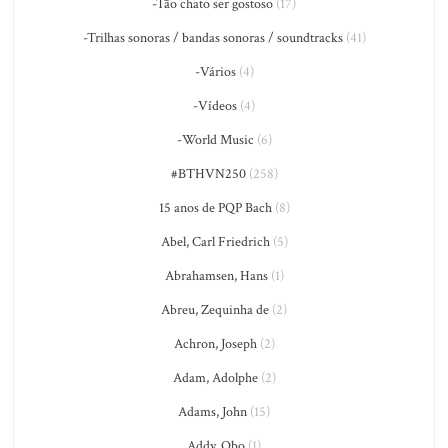
-Tão chato ser gostoso
(17)
-Trilhas sonoras / bandas sonoras / soundtracks
(41)
-Vários
(4)
-Vídeos
(4)
-World Music
(6)
#BTHVN250
(258)
15 anos de PQP Bach
(8)
Abel, Carl Friedrich
(5)
Abrahamsen, Hans
(1)
Abreu, Zequinha de
(2)
Achron, Joseph
(2)
Adam, Adolphe
(2)
Adams, John
(15)
Addy, Obo
(1)