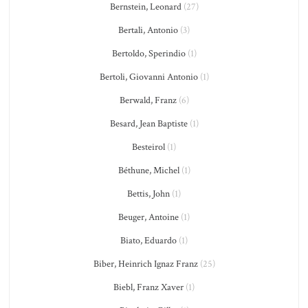
Bernstein, Leonard
(27)
Bertali, Antonio
(3)
Bertoldo, Sperindio
(1)
Bertoli, Giovanni Antonio
(1)
Berwald, Franz
(6)
Besard, Jean Baptiste
(1)
Besteirol
(1)
Béthune, Michel
(1)
Bettis, John
(1)
Beuger, Antoine
(1)
Biato, Eduardo
(1)
Biber, Heinrich Ignaz Franz
(25)
Biebl, Franz Xaver
(1)