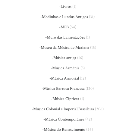
-Livros
(1)
-Modinhas e Lundus Antigos
(31)
-MPB
(54)
-Muro das Lamentações
(1)
-Museu da Música de Mariana
(15)
-Música antiga
(16)
-Música Armênia
(3)
-Música Armorial
(12)
-Música Barroca Francesa
(120)
-Música Cipriota
(1)
-Música Colonial e Imperial Brasileira
(206)
-Música Contemporânea
(42)
-Música do Renascimento
(26)