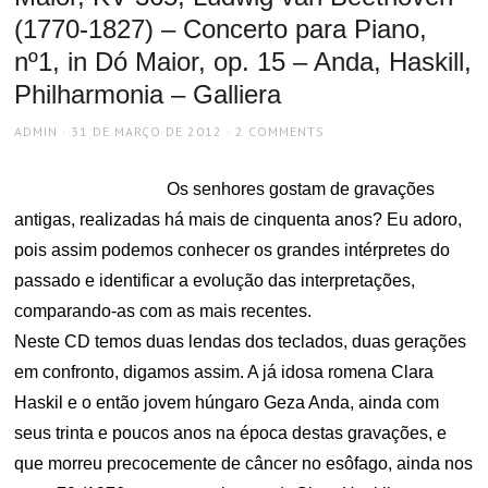
(1770-1827) – Concerto para Piano,
nº1, in Dó Maior, op. 15 – Anda, Haskill,
Philharmonia – Galliera
AUTHOR
POSTED
ADMIN
31 DE MARÇO DE 2012
2 COMMENTS
ON
Os senhores gostam de gravações
antigas, realizadas há mais de cinquenta anos? Eu adoro,
pois assim podemos conhecer os grandes intérpretes do
passado e identificar a evolução das interpretações,
comparando-as com as mais recentes.
Neste CD temos duas lendas dos teclados, duas gerações
em confronto, digamos assim. A já idosa romena Clara
Haskil e o então jovem húngaro Geza Anda, ainda com
seus trinta e poucos anos na época destas gravações, e
que morreu precocemente de câncer no esôfago, ainda nos