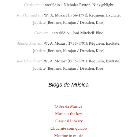
Cássio
em
.: interlúdio :. Nicholas Payton: Nick@Night
Raif Haddad
em
W. A. Mozart (1756-1791): Réquiem, Exultate,
Jubilate (Berliner, Karajan / Dresden, Klee)
Cisco
em
.: interlúdio :. Joni Mitchell: Blue
Adilson Assis
em
W. A. Mozart (1756-1791): Réquiem, Exultate,
Jubilate (Berliner, Karajan / Dresden, Klee)
José Eduardo
em
W. A. Mozart (1756-1791): Réquiem, Exultate,
Jubilate (Berliner, Karajan / Dresden, Klee)
Blogs de Música
O Ser da Música
Music is the key
Classical Library
Chucrute com quiabo
Meeting in music