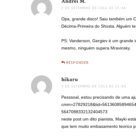
Andrei M.
disse:
2 DE SETEMBRO DE 2011 ÀS 15:44
Opa, grande disco! Saiu também um C
Décima-Primeira do Shosta. Alguém te
PS: Vanderson, Gergiev é um grande 
mesmo, ninguém supera Mravinsky.
RESPONDER
hikaru
disse:
3 DE SETEMBRO DE 2011 ÀS 15:40
Pesssoal, estou precisando de uma a
cmm=27829218&tid=56136085894654
5647088332132404573
neste post um dito pianista, Mayki es
que tem muito embasamento teorico pod