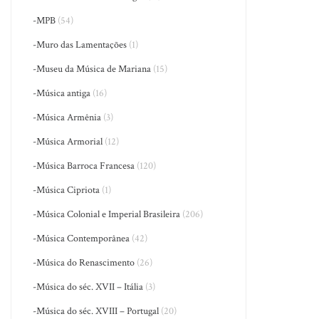
-MPB
(54)
-Muro das Lamentações
(1)
-Museu da Música de Mariana
(15)
-Música antiga
(16)
-Música Armênia
(3)
-Música Armorial
(12)
-Música Barroca Francesa
(120)
-Música Cipriota
(1)
-Música Colonial e Imperial Brasileira
(206)
-Música Contemporânea
(42)
-Música do Renascimento
(26)
-Música do séc. XVII – Itália
(3)
-Música do séc. XVIII – Portugal
(20)