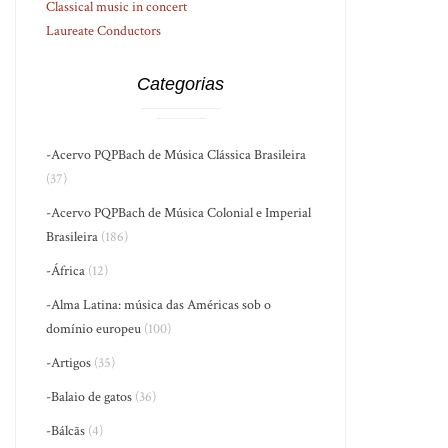
Classical music in concert
Laureate Conductors
Categorias
-Acervo PQPBach de Música Clássica Brasileira
(37)
-Acervo PQPBach de Música Colonial e Imperial
Brasileira
(186)
-África
(12)
-Alma Latina: música das Américas sob o
domínio europeu
(100)
-Artigos
(35)
-Balaio de gatos
(36)
-Bálcãs
(4)