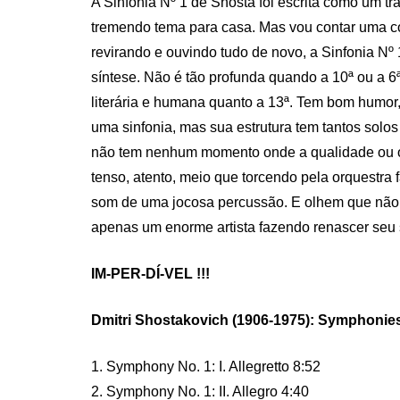
A Sinfonia Nº 1 de Shosta foi escrita como um tr
tremendo tema para casa. Mas vou contar uma co
revirando e ouvindo tudo de novo, a Sinfonia N
síntese. Não é tão profunda quando a 10ª ou a 6ª
literária e humana quanto a 13ª. Tem bom humor,
uma sinfonia, mas sua estrutura tem tantos solo
não tem nenhum momento onde a qualidade ou o e
tenso, atento, meio que torcendo pela orquestra 
som de uma jocosa percussão. E olhem que não h
apenas um enorme artista fazendo renascer seu 
IM-PER-DÍ-VEL !!!
Dmitri Shostakovich (1906-1975): Symphonies
1. Symphony No. 1: I. Allegretto 8:52
2. Symphony No. 1: II. Allegro 4:40