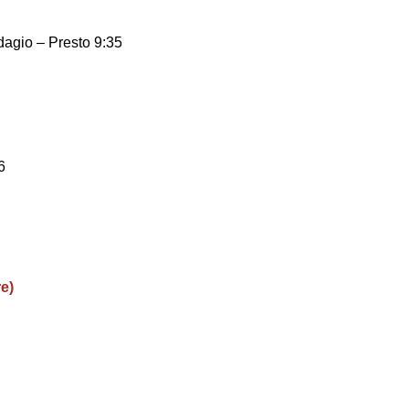
dagio – Presto 9:35
6
e)