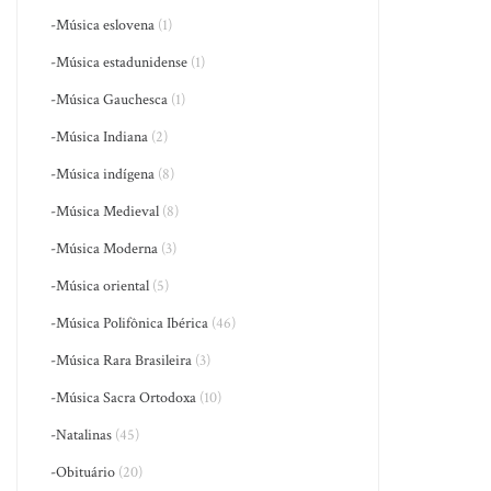
-Música eslovena
(1)
-Música estadunidense
(1)
-Música Gauchesca
(1)
-Música Indiana
(2)
-Música indígena
(8)
-Música Medieval
(8)
-Música Moderna
(3)
-Música oriental
(5)
-Música Polifônica Ibérica
(46)
-Música Rara Brasileira
(3)
-Música Sacra Ortodoxa
(10)
-Natalinas
(45)
-Obituário
(20)