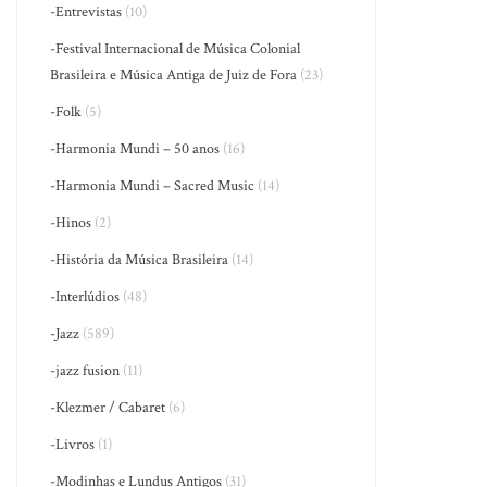
-Entrevistas
(10)
-Festival Internacional de Música Colonial
Brasileira e Música Antiga de Juiz de Fora
(23)
-Folk
(5)
-Harmonia Mundi – 50 anos
(16)
-Harmonia Mundi – Sacred Music
(14)
-Hinos
(2)
-História da Música Brasileira
(14)
-Interlúdios
(48)
-Jazz
(589)
-jazz fusion
(11)
-Klezmer / Cabaret
(6)
-Livros
(1)
-Modinhas e Lundus Antigos
(31)