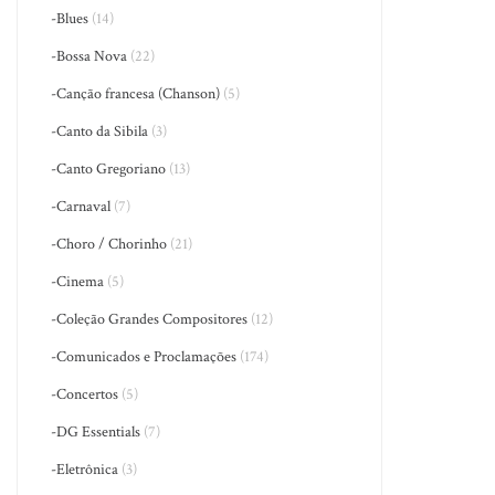
-Blues
(14)
-Bossa Nova
(22)
-Canção francesa (Chanson)
(5)
-Canto da Sibila
(3)
-Canto Gregoriano
(13)
-Carnaval
(7)
-Choro / Chorinho
(21)
-Cinema
(5)
-Coleção Grandes Compositores
(12)
-Comunicados e Proclamações
(174)
-Concertos
(5)
-DG Essentials
(7)
-Eletrônica
(3)