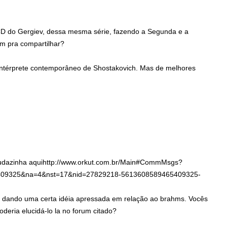
D do Gergiev, dessa mesma série, fazendo a Segunda e a
m pra compartilhar?
intérprete contemporâneo de Shostakovich. Mas de melhores
judazinha aquihttp://www.orkut.com.br/Main#CommMsgs?
09325&na=4&nst=17&nid=27829218-5613608589465409325-
tá dando uma certa idéia apressada em relação ao brahms. Vocês
eria elucidá-lo la no forum citado?