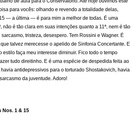
abalho de aula para o Conservatório. Até hoje ouvimos este
isa para vocês: olhando e revendo a totalidade delas,
º 15 — a última — é para mim a melhor de todas. É uma
, não é tão clara em suas intenções quanto a 11ª, nem é tão
 sarcasmo, tristeza, desespero. Tem Rossini e Wagner. É
s que talvez merecesse o apelido de Sinfonia Concertante. E
stilo faça meu interesse diminuir. Fico todo o tempo
fazer tudo direitinho. E é uma espécie de despedida feita ao
avia antidepressivos para o torturado Shostakovich, havia
sarcasmo da juventude. Adoro!
 Nos. 1 & 15