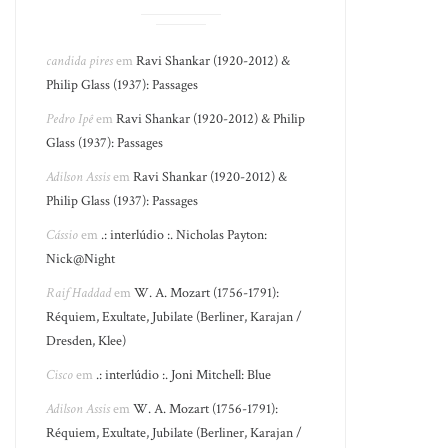
candida pires
em
Ravi Shankar (1920-2012) &
Philip Glass (1937): Passages
Pedro Ipê
em
Ravi Shankar (1920-2012) & Philip
Glass (1937): Passages
Adilson Assis
em
Ravi Shankar (1920-2012) &
Philip Glass (1937): Passages
Cássio
em
.: interlúdio :. Nicholas Payton:
Nick@Night
Raif Haddad
em
W. A. Mozart (1756-1791):
Réquiem, Exultate, Jubilate (Berliner, Karajan /
Dresden, Klee)
Cisco
em
.: interlúdio :. Joni Mitchell: Blue
Adilson Assis
em
W. A. Mozart (1756-1791):
Réquiem, Exultate, Jubilate (Berliner, Karajan /