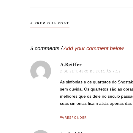
Navegação
PREVIOUS POST
de
Post
3 comments /
Add your comment below
A.Reiffer
disse:
2 DE SETEMBRO DE 2011 ÀS 7:19
As sinfonias e os quartetos do Shosta
sem dúvida. Os quartetos são as obra
melhores que os dele no século passa
suas sinfonias ficam atrás apenas das
RESPONDER