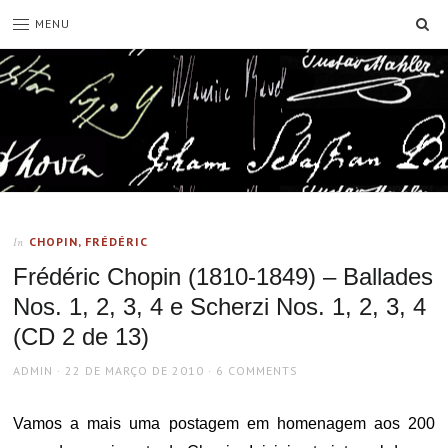
SE
MENU
CHOPIN, FRÉDÉRIC
In
Frédéric Chopin (1810-1849) – Ballades
Nos. 1, 2, 3, 4 e Scherzi Nos. 1, 2, 3, 4
(CD 2 de 13)
AUTHOR
POSTED
ADMIN
22 DE MARÇO DE 2010
6 COMMENTS
ON
Vamos a mais uma postagem em homenagem aos 200