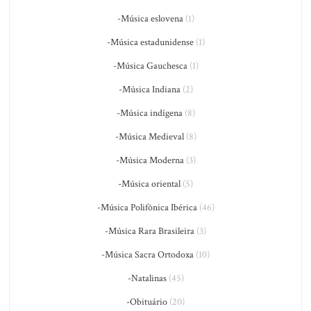
-Música eslovena
(1)
-Música estadunidense
(1)
-Música Gauchesca
(1)
-Música Indiana
(2)
-Música indígena
(8)
-Música Medieval
(8)
-Música Moderna
(3)
-Música oriental
(5)
-Música Polifônica Ibérica
(46)
-Música Rara Brasileira
(3)
-Música Sacra Ortodoxa
(10)
-Natalinas
(45)
-Obituário
(20)