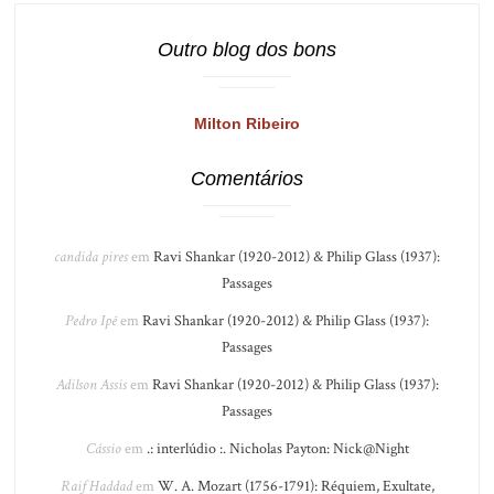
Outro blog dos bons
Milton Ribeiro
Comentários
candida pires
em
Ravi Shankar (1920-2012) & Philip Glass (1937):
Passages
Pedro Ipê
em
Ravi Shankar (1920-2012) & Philip Glass (1937):
Passages
Adilson Assis
em
Ravi Shankar (1920-2012) & Philip Glass (1937):
Passages
Cássio
em
.: interlúdio :. Nicholas Payton: Nick@Night
Raif Haddad
em
W. A. Mozart (1756-1791): Réquiem, Exultate,