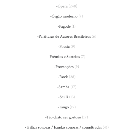
-Ópera
(248)
-Órgão moderno
(7)
-Pagode
(1)
-Partituras de Autores Brasileiros
(6)
-Poesia
(9)
-Prêmios e Sorteios
(7)
-Promoções
(9)
-Rock
(28)
-Samba
(17)
-Sei lá
(13)
-Tango
(17)
-Tão chato ser gostoso
(17)
-Trilhas sonoras / bandas sonoras / soundtracks
(41)