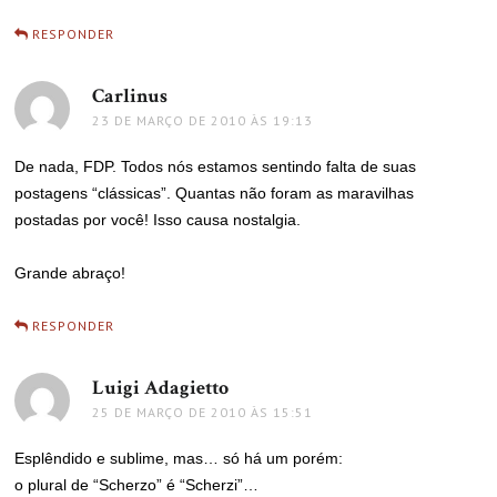
RESPONDER
Carlinus
disse:
23 DE MARÇO DE 2010 ÀS 19:13
De nada, FDP. Todos nós estamos sentindo falta de suas
postagens “clássicas”. Quantas não foram as maravilhas
postadas por você! Isso causa nostalgia.
Grande abraço!
RESPONDER
Luigi Adagietto
disse:
25 DE MARÇO DE 2010 ÀS 15:51
Esplêndido e sublime, mas… só há um porém:
o plural de “Scherzo” é “Scherzi”…