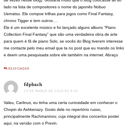
de vezes nesse blog). Gostaria muito que o blog colocasse ali do
lado na lista de compositores o nome do japonês Nobuo
Uematsu. Ele compoe trilhas para jogos como Final Fantasy,
chrono Tigger e tem outros….
Ele é um excelente músico e foi lançado alguns albuns “Piano
Collection Final Fantasy” que são uma verdadeira obra de arte
para quem é fã de piano Solo, se vocês do Blog tiverem interesse
me contacte pelo meu email que ta no post que eu mando os links
e deem uma pesquisada sobre ele também na internet. Abraço
RESPONDER
fdpbach
disse:
23 DE MARÇO DE 2010 ÀS 9:42
Valeu, Carlinus, eu tinha uma certa curiosidade em conhecer o
Chopin do Ashkenazy. Gosto dele no repertório russo,
principalmente Rachmaninov, cuja integral dos concertos postei
aqui, na versão com o Previn.