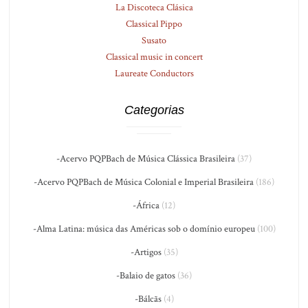
La Discoteca Clásica
Classical Pippo
Susato
Classical music in concert
Laureate Conductors
Categorias
-Acervo PQPBach de Música Clássica Brasileira
(37)
-Acervo PQPBach de Música Colonial e Imperial Brasileira
(186)
-África
(12)
-Alma Latina: música das Américas sob o domínio europeu
(100)
-Artigos
(35)
-Balaio de gatos
(36)
-Bálcãs
(4)