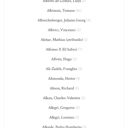
Alberto de Gomez, Lluys
(1)
Albinoni, Tomaso
(16)
Albrechtsberger, Johann Georg
(4)
Albrici, Vincenzo
(2)
Aleñar, Mathías (atribuido)
(1)
Alfonso X (El Sabio)
(7)
Alfvén, Hugo
(2)
Ali-Zadeh, Franghiz
(2)
Alimonda, Heitor
(1)
Alison, Richard
(1)
Alkan, Charles-Valentin
(2)
Allegri, Gregorio
(5)
Allegri, Lorenzo
(1)
Allende, Pedro Humberto
(1)