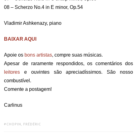
08 – Scherzo No.4 in E minor, Op.54
Vladimir Ashkenazy, piano
BAIXAR AQUI
Apoie os
bons
artistas
, compre suas músicas.
Apesar de raramente respondidos, os comentários dos
leitores
e ouvintes são apreciadíssimos. São nosso
combustível.
Comente a postagem!
Carlinus
TAGS:
CHOPIN, FRÉDÉRIC