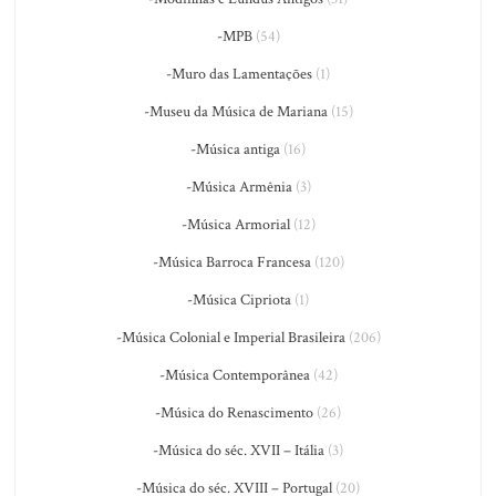
-MPB
(54)
-Muro das Lamentações
(1)
-Museu da Música de Mariana
(15)
-Música antiga
(16)
-Música Armênia
(3)
-Música Armorial
(12)
-Música Barroca Francesa
(120)
-Música Cipriota
(1)
-Música Colonial e Imperial Brasileira
(206)
-Música Contemporânea
(42)
-Música do Renascimento
(26)
-Música do séc. XVII – Itália
(3)
-Música do séc. XVIII – Portugal
(20)