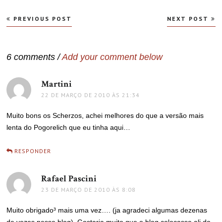
Navegação
PREVIOUS POST
NEXT POST
de
Post
6 comments /
Add your comment below
Martini
disse:
22 DE MARÇO DE 2010 ÀS 21:34
Muito bons os Scherzos, achei melhores do que a versão mais
lenta do Pogorelich que eu tinha aqui…
RESPONDER
Rafael Pascini
disse:
23 DE MARÇO DE 2010 ÀS 8:08
Muito obrigado³ mais uma vez…. (ja agradeci algumas dezenas