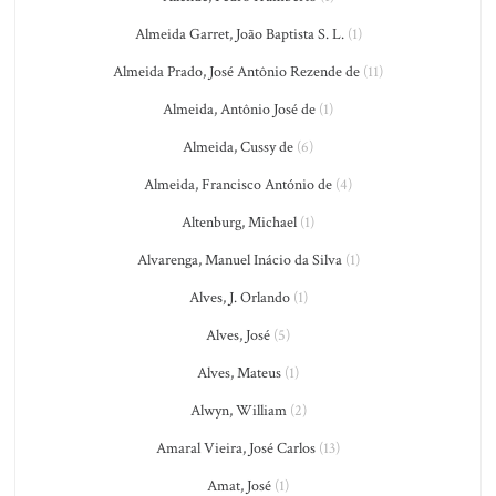
Almeida Garret, João Baptista S. L.
(1)
Almeida Prado, José Antônio Rezende de
(11)
Almeida, Antônio José de
(1)
Almeida, Cussy de
(6)
Almeida, Francisco António de
(4)
Altenburg, Michael
(1)
Alvarenga, Manuel Inácio da Silva
(1)
Alves, J. Orlando
(1)
Alves, José
(5)
Alves, Mateus
(1)
Alwyn, William
(2)
Amaral Vieira, José Carlos
(13)
Amat, José
(1)