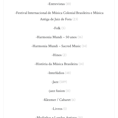
-Entrevistas
(10)
-Festival Internacional de Música Colonial Brasileira e Música
Antiga de Juiz de Fora
(23)
-Folk
(5)
-Harmonia Mundi – 50 anos
(16)
-Harmonia Mundi – Sacred Music
(14)
-Hinos
(2)
-História da Música Brasileira
(14)
-Interlúdios
(48)
-Jazz
(589)
-jazz fusion
(11)
-Klezmer / Cabaret
(6)
-Livros
(1)
-Modinhas e Lundus Antigos
(31)