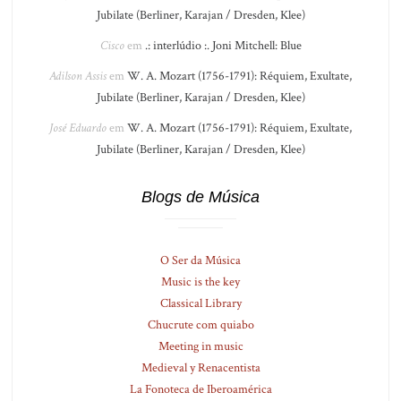
Jubilate (Berliner, Karajan / Dresden, Klee)
Cisco
em
.: interlúdio :. Joni Mitchell: Blue
Adilson Assis
em
W. A. Mozart (1756-1791): Réquiem, Exultate,
Jubilate (Berliner, Karajan / Dresden, Klee)
José Eduardo
em
W. A. Mozart (1756-1791): Réquiem, Exultate,
Jubilate (Berliner, Karajan / Dresden, Klee)
Blogs de Música
O Ser da Música
Music is the key
Classical Library
Chucrute com quiabo
Meeting in music
Medieval y Renacentista
La Fonoteca de Iberoamérica