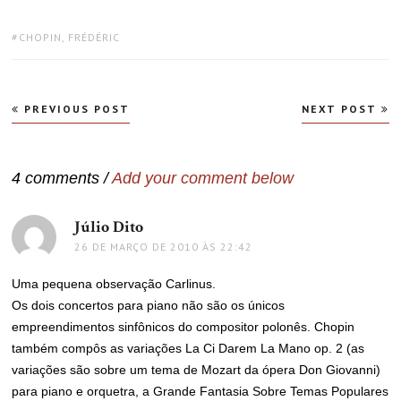
TAGS:
CHOPIN, FRÉDÉRIC
Navegação
PREVIOUS POST
NEXT POST
de
Post
4 comments /
Add your comment below
Júlio Dito
disse:
26 DE MARÇO DE 2010 ÀS 22:42
Uma pequena observação Carlinus.
Os dois concertos para piano não são os únicos
empreendimentos sinfônicos do compositor polonês. Chopin
também compôs as variações La Ci Darem La Mano op. 2 (as
variações são sobre um tema de Mozart da ópera Don Giovanni)
para piano e orquetra, a Grande Fantasia Sobre Temas Populares