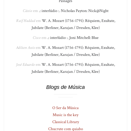
Passages
Cássio
em
.: interlúdio :. Nicholas Payton: Nick@Night
Raif Haddad
em
W. A. Mozart (1756-1791): Réquiem, Exultate,
Jubilate (Berliner, Karajan / Dresden, Klee)
Cisco
em
.: interlúdio :. Joni Mitchell: Blue
Adilson Assis
em
W. A. Mozart (1756-1791): Réquiem, Exultate,
Jubilate (Berliner, Karajan / Dresden, Klee)
José Eduardo
em
W. A. Mozart (1756-1791): Réquiem, Exultate,
Jubilate (Berliner, Karajan / Dresden, Klee)
Blogs de Música
O Ser da Música
Music is the key
Classical Library
Chucrute com quiabo