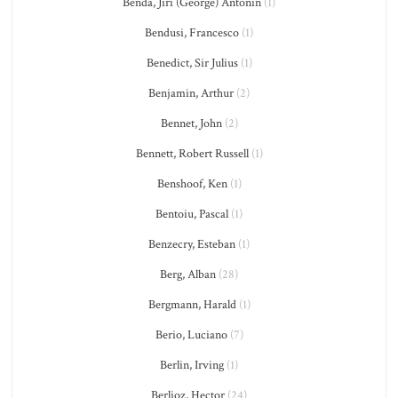
Benda, Jiří (George) Antonín
(1)
Bendusi, Francesco
(1)
Benedict, Sir Julius
(1)
Benjamin, Arthur
(2)
Bennet, John
(2)
Bennett, Robert Russell
(1)
Benshoof, Ken
(1)
Bentoiu, Pascal
(1)
Benzecry, Esteban
(1)
Berg, Alban
(28)
Bergmann, Harald
(1)
Berio, Luciano
(7)
Berlin, Irving
(1)
Berlioz, Hector
(24)