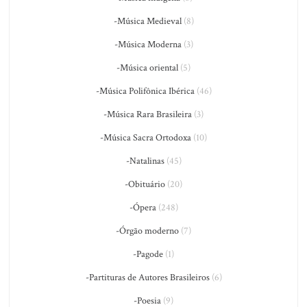
-Música Medieval
(8)
-Música Moderna
(3)
-Música oriental
(5)
-Música Polifônica Ibérica
(46)
-Música Rara Brasileira
(3)
-Música Sacra Ortodoxa
(10)
-Natalinas
(45)
-Obituário
(20)
-Ópera
(248)
-Órgão moderno
(7)
-Pagode
(1)
-Partituras de Autores Brasileiros
(6)
-Poesia
(9)