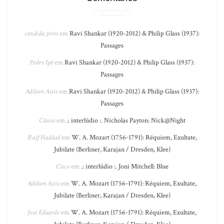
candida pires
em
Ravi Shankar (1920-2012) & Philip Glass (1937):
Passages
Pedro Ipê
em
Ravi Shankar (1920-2012) & Philip Glass (1937):
Passages
Adilson Assis
em
Ravi Shankar (1920-2012) & Philip Glass (1937):
Passages
Cássio
em
.: interlúdio :. Nicholas Payton: Nick@Night
Raif Haddad
em
W. A. Mozart (1756-1791): Réquiem, Exultate,
Jubilate (Berliner, Karajan / Dresden, Klee)
Cisco
em
.: interlúdio :. Joni Mitchell: Blue
Adilson Assis
em
W. A. Mozart (1756-1791): Réquiem, Exultate,
Jubilate (Berliner, Karajan / Dresden, Klee)
José Eduardo
em
W. A. Mozart (1756-1791): Réquiem, Exultate,