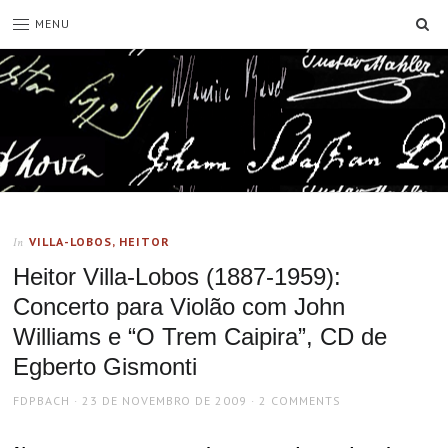
SE
MENU
VILLA-LOBOS, HEITOR
In
Heitor Villa-Lobos (1887-1959):
Concerto para Violão com John
Williams e “O Trem Caipira”, CD de
Egberto Gismonti
AUTHOR
POSTED
FDPBACH
23 DE NOVEMBRO DE 2009
2 COMMENTS
ON