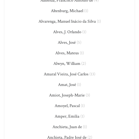
Almeida, Francisco António de
(4)
Altenburg, Michael
(1)
Alvarenga, Manuel Inácio da Silva
(1)
Alves, J. Orlando
(1)
Alves, José
(5)
Alves, Mateus
(1)
Alwyn, William
(2)
Amaral Vieira, José Carlos
(13)
Amat, José
(1)
Amiot, Joseph-Marie
(3)
Amoyel, Pascal
(1)
Amper, Emilia
(1)
Anchieta, Juan de
(1)
Anchieta, Padre José de
(2)