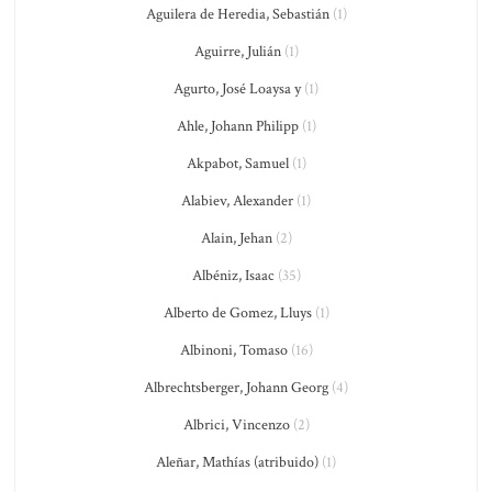
Aguilera de Heredia, Sebastián
(1)
Aguirre, Julián
(1)
Agurto, José Loaysa y
(1)
Ahle, Johann Philipp
(1)
Akpabot, Samuel
(1)
Alabiev, Alexander
(1)
Alain, Jehan
(2)
Albéniz, Isaac
(35)
Alberto de Gomez, Lluys
(1)
Albinoni, Tomaso
(16)
Albrechtsberger, Johann Georg
(4)
Albrici, Vincenzo
(2)
Aleñar, Mathías (atribuido)
(1)