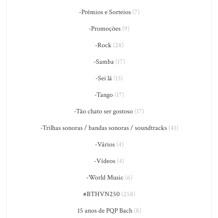
-Prêmios e Sorteios
(7)
-Promoções
(9)
-Rock
(28)
-Samba
(17)
-Sei lá
(13)
-Tango
(17)
-Tão chato ser gostoso
(17)
-Trilhas sonoras / bandas sonoras / soundtracks
(41)
-Vários
(4)
-Vídeos
(4)
-World Music
(6)
#BTHVN250
(258)
15 anos de PQP Bach
(8)