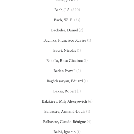
Bach, J. S.
(870)
Bach, W. F.
(33)
Bacheler, Daniel
(2)
Bachixa, Francisco Xavier
(1)
Bacri, Nicolas
(1)
Badalla, Rosa Giacinta
(1)
Baden Powell
(2)
Baghdasaryan, Eduard
(1)
Baksa, Robert
(1)
Balakirev, Mily Alexeyevich
(6)
Balbastre, Armand-Louis
(1)
Balbastre, Claude-Bénigne
(4)
Balbi, Ignacio
(1)