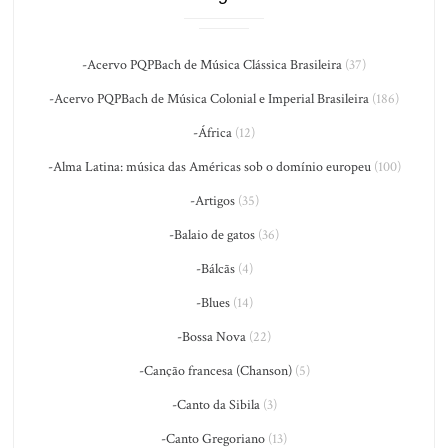
-Acervo PQPBach de Música Clássica Brasileira
(37)
-Acervo PQPBach de Música Colonial e Imperial Brasileira
(186)
-África
(12)
-Alma Latina: música das Américas sob o domínio europeu
(100)
-Artigos
(35)
-Balaio de gatos
(36)
-Bálcãs
(4)
-Blues
(14)
-Bossa Nova
(22)
-Canção francesa (Chanson)
(5)
-Canto da Sibila
(3)
-Canto Gregoriano
(13)