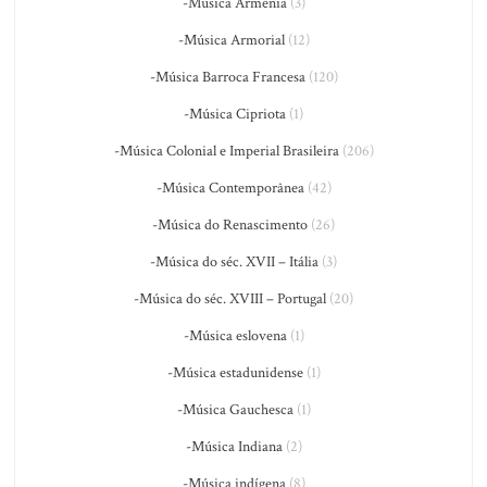
-Música Armênia
(3)
-Música Armorial
(12)
-Música Barroca Francesa
(120)
-Música Cipriota
(1)
-Música Colonial e Imperial Brasileira
(206)
-Música Contemporânea
(42)
-Música do Renascimento
(26)
-Música do séc. XVII – Itália
(3)
-Música do séc. XVIII – Portugal
(20)
-Música eslovena
(1)
-Música estadunidense
(1)
-Música Gauchesca
(1)
-Música Indiana
(2)
-Música indígena
(8)