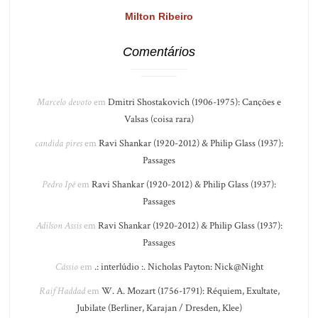
Milton Ribeiro
Comentários
Marcelo devoto
em
Dmitri Shostakovich (1906-1975): Canções e
Valsas (coisa rara)
candida pires
em
Ravi Shankar (1920-2012) & Philip Glass (1937):
Passages
Pedro Ipê
em
Ravi Shankar (1920-2012) & Philip Glass (1937):
Passages
Adilson Assis
em
Ravi Shankar (1920-2012) & Philip Glass (1937):
Passages
Cássio
em
.: interlúdio :. Nicholas Payton: Nick@Night
Raif Haddad
em
W. A. Mozart (1756-1791): Réquiem, Exultate,
Jubilate (Berliner, Karajan / Dresden, Klee)