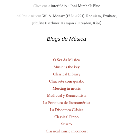
Cisco
em
.: interlúdio :. Joni Mitchell: Blue
Adilson Assis
em
W. A. Mozart (1756-1791): Réquiem, Exultate,
Jubilate (Berliner, Karajan / Dresden, Klee)
Blogs de Música
O Ser da Música
Music is the key
Classical Library
Chucrute com quiabo
Meeting in music
Medieval y Renacentista
La Fonoteca de Iberoamérica
La Discoteca Clásica
Classical Pippo
Susato
Classical music in concert