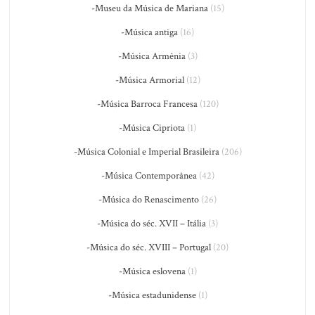
-Museu da Música de Mariana
(15)
-Música antiga
(16)
-Música Armênia
(3)
-Música Armorial
(12)
-Música Barroca Francesa
(120)
-Música Cipriota
(1)
-Música Colonial e Imperial Brasileira
(206)
-Música Contemporânea
(42)
-Música do Renascimento
(26)
-Música do séc. XVII – Itália
(3)
-Música do séc. XVIII – Portugal
(20)
-Música eslovena
(1)
-Música estadunidense
(1)