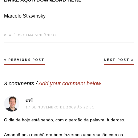
Marcelo Stravinsky
TAGS:
BALÉ
,
POEMA SINFÔNICO
Navegação
PREVIOUS POST
NEXT POST
de
Post
3 comments /
Add your comment below
cvl
disse:
17 DE NOVEMBRO DE 2009 ÀS 22:51
O dia de hoje está sendo, com o perdão da palavra, fuderoso.
Amanhã pela manhã era bom fazermos uma reunião com os