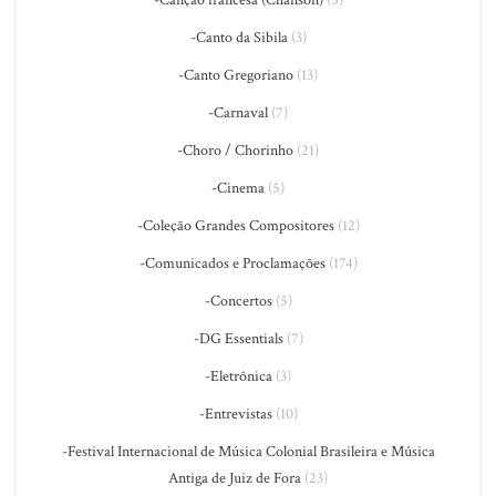
-Canção francesa (Chanson)
(5)
-Canto da Sibila
(3)
-Canto Gregoriano
(13)
-Carnaval
(7)
-Choro / Chorinho
(21)
-Cinema
(5)
-Coleção Grandes Compositores
(12)
-Comunicados e Proclamações
(174)
-Concertos
(5)
-DG Essentials
(7)
-Eletrônica
(3)
-Entrevistas
(10)
-Festival Internacional de Música Colonial Brasileira e Música
Antiga de Juiz de Fora
(23)