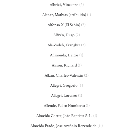
Albrici, Vincenzo
(2)
Aleñar, Mathías (atribuido)
(1)
Alfonso X (El Sabio)
(7)
Alfvén, Hugo
(2)
Ali-Zadeh, Franghiz
(2)
Alimonda, Heitor
(1)
Alison, Richard
(1)
Alkan, Charles-Valentin
(2)
Allegri, Gregorio
(5)
Allegri, Lorenzo
(1)
Allende, Pedro Humberto
(1)
Almeida Garret, João Baptista S. L.
(1)
Almeida Prado, José Antônio Rezende de
(11)