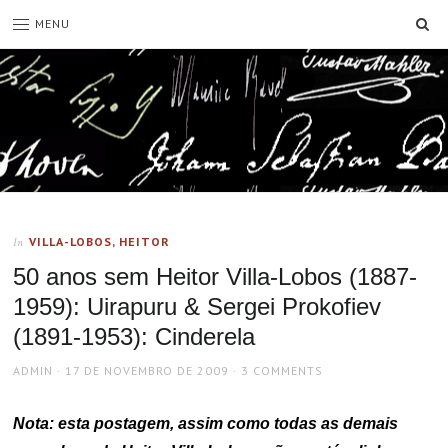
SE
MENU
VILLA-LOBOS, HEITOR
In
50 anos sem Heitor Villa-Lobos (1887-
1959): Uirapuru & Sergei Prokofiev
(1891-1953): Cinderela
AUTHOR
POSTED
ADMIN
17 DE NOVEMBRO DE 2009
3 COMMENTS
ON
Nota: esta postagem, assim como todas as demais