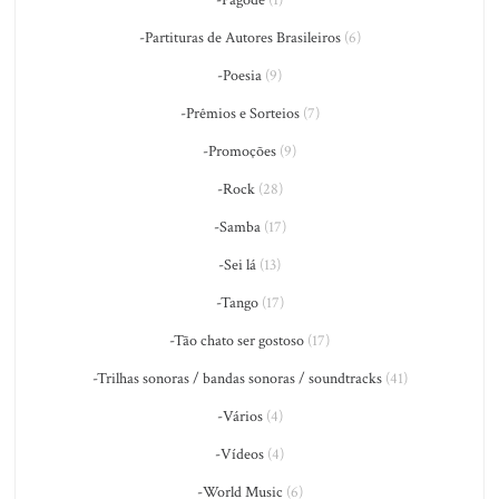
-Pagode
(1)
-Partituras de Autores Brasileiros
(6)
-Poesia
(9)
-Prêmios e Sorteios
(7)
-Promoções
(9)
-Rock
(28)
-Samba
(17)
-Sei lá
(13)
-Tango
(17)
-Tão chato ser gostoso
(17)
-Trilhas sonoras / bandas sonoras / soundtracks
(41)
-Vários
(4)
-Vídeos
(4)
-World Music
(6)