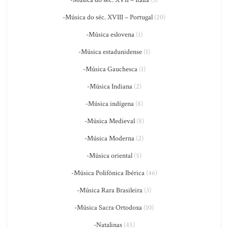
-Música do séc. XVII – Itália
(3)
-Música do séc. XVIII – Portugal
(20)
-Música eslovena
(1)
-Música estadunidense
(1)
-Música Gauchesca
(1)
-Música Indiana
(2)
-Música indígena
(8)
-Música Medieval
(8)
-Música Moderna
(2)
-Música oriental
(5)
-Música Polifônica Ibérica
(46)
-Música Rara Brasileira
(3)
-Música Sacra Ortodoxa
(10)
-Natalinas
(45)