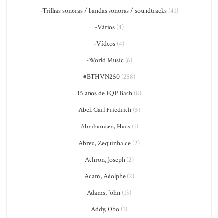
-Trilhas sonoras / bandas sonoras / soundtracks
(41)
-Vários
(4)
-Vídeos
(4)
-World Music
(6)
#BTHVN250
(258)
15 anos de PQP Bach
(8)
Abel, Carl Friedrich
(5)
Abrahamsen, Hans
(1)
Abreu, Zequinha de
(2)
Achron, Joseph
(2)
Adam, Adolphe
(2)
Adams, John
(15)
Addy, Obo
(1)