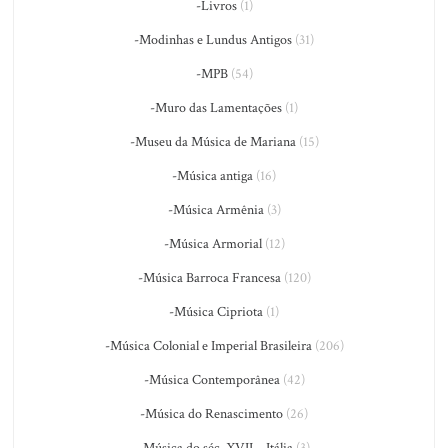
-Livros
(1)
-Modinhas e Lundus Antigos
(31)
-MPB
(54)
-Muro das Lamentações
(1)
-Museu da Música de Mariana
(15)
-Música antiga
(16)
-Música Armênia
(3)
-Música Armorial
(12)
-Música Barroca Francesa
(120)
-Música Cipriota
(1)
-Música Colonial e Imperial Brasileira
(206)
-Música Contemporânea
(42)
-Música do Renascimento
(26)