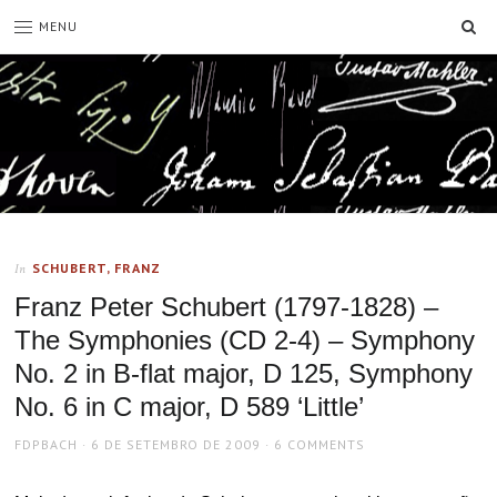
SE
MENU
SCHUBERT, FRANZ
In
Franz Peter Schubert (1797-1828) –
The Symphonies (CD 2-4) – Symphony
No. 2 in B-flat major, D 125, Symphony
No. 6 in C major, D 589 ‘Little’
AUTHOR
POSTED
FDPBACH
6 DE SETEMBRO DE 2009
6 COMMENTS
ON