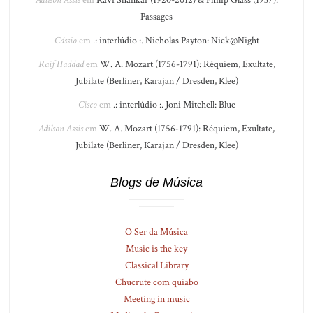
Adilson Assis
em
Ravi Shankar (1920-2012) & Philip Glass (1937):
Passages
Cássio
em
.: interlúdio :. Nicholas Payton: Nick@Night
Raif Haddad
em
W. A. Mozart (1756-1791): Réquiem, Exultate,
Jubilate (Berliner, Karajan / Dresden, Klee)
Cisco
em
.: interlúdio :. Joni Mitchell: Blue
Adilson Assis
em
W. A. Mozart (1756-1791): Réquiem, Exultate,
Jubilate (Berliner, Karajan / Dresden, Klee)
Blogs de Música
O Ser da Música
Music is the key
Classical Library
Chucrute com quiabo
Meeting in music