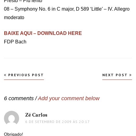
Presto – Più lento
08 – Symphony No. 6 in C major, D 589 ‘Little’ – IV. Allegro
moderato
BAIXE AQUI – DOWNLOAD HERE
FDP Bach
Navegação
PREVIOUS POST
NEXT POST
de
Post
6 comments /
Add your comment below
Zé Carlos
disse:
6 DE SETEMBRO DE 2009 ÀS 20:17
Obrigado!