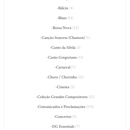
-Bálcãs
(4)
-Blues
(14)
-Bossa Nova
(22)
-Canção francesa (Chanson)
(5)
-Canto da Sibila
(3)
-Canto Gregoriano
(13)
-Carnaval
(7)
-Choro / Chorinho
(21)
-Cinema
(5)
-Coleção Grandes Compositores
(12)
-Comunicados e Proclamações
(174)
-Concertos
(5)
-DG Essentials
(7)