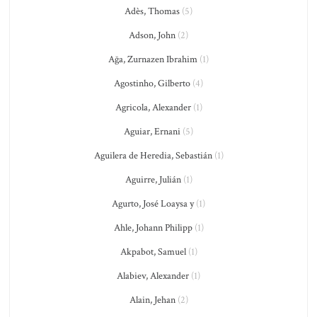
Adès, Thomas
(5)
Adson, John
(2)
Ağa, Zurnazen Ibrahim
(1)
Agostinho, Gilberto
(4)
Agricola, Alexander
(1)
Aguiar, Ernani
(5)
Aguilera de Heredia, Sebastián
(1)
Aguirre, Julián
(1)
Agurto, José Loaysa y
(1)
Ahle, Johann Philipp
(1)
Akpabot, Samuel
(1)
Alabiev, Alexander
(1)
Alain, Jehan
(2)