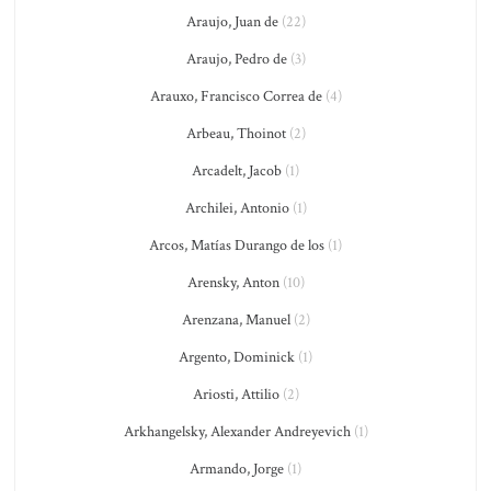
Araujo, Juan de
(22)
Araujo, Pedro de
(3)
Arauxo, Francisco Correa de
(4)
Arbeau, Thoinot
(2)
Arcadelt, Jacob
(1)
Archilei, Antonio
(1)
Arcos, Matías Durango de los
(1)
Arensky, Anton
(10)
Arenzana, Manuel
(2)
Argento, Dominick
(1)
Ariosti, Attilio
(2)
Arkhangelsky, Alexander Andreyevich
(1)
Armando, Jorge
(1)