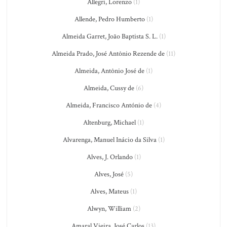
Allegri, Lorenzo
(1)
Allende, Pedro Humberto
(1)
Almeida Garret, João Baptista S. L.
(1)
Almeida Prado, José Antônio Rezende de
(11)
Almeida, Antônio José de
(1)
Almeida, Cussy de
(6)
Almeida, Francisco António de
(4)
Altenburg, Michael
(1)
Alvarenga, Manuel Inácio da Silva
(1)
Alves, J. Orlando
(1)
Alves, José
(5)
Alves, Mateus
(1)
Alwyn, William
(2)
Amaral Vieira, José Carlos
(13)