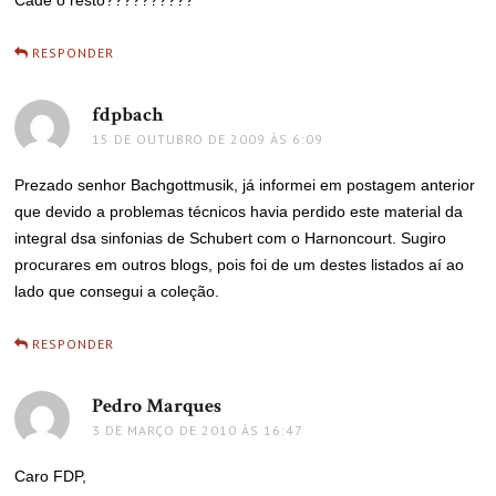
Cadê o resto??????????
RESPONDER
fdpbach
disse:
15 DE OUTUBRO DE 2009 ÀS 6:09
Prezado senhor Bachgottmusik, já informei em postagem anterior
que devido a problemas técnicos havia perdido este material da
integral dsa sinfonias de Schubert com o Harnoncourt. Sugiro
procurares em outros blogs, pois foi de um destes listados aí ao
lado que consegui a coleção.
RESPONDER
Pedro Marques
disse:
3 DE MARÇO DE 2010 ÀS 16:47
Caro FDP,