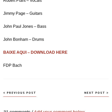
Robert Plant – Vocals
Jimmy Page – Guitars
John Paul Jones – Bass
John Bonham – Drums
BAIXE AQUI – DOWNLOAD HERE
FDP Bach
Navegação
PREVIOUS POST
NEXT POST
de
Post