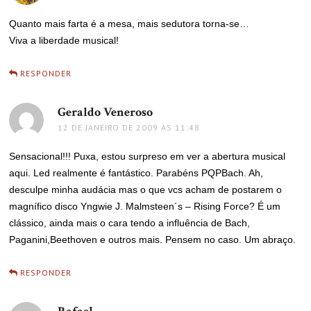
Quanto mais farta é a mesa, mais sedutora torna-se…
Viva a liberdade musical!
RESPONDER
Geraldo Veneroso
disse:
12 DE JANEIRO DE 2009 ÀS 11:48
Sensacional!!! Puxa, estou surpreso em ver a abertura musical
aqui. Led realmente é fantástico. Parabéns PQPBach. Ah,
desculpe minha audácia mas o que vcs acham de postarem o
magnífico disco Yngwie J. Malmsteen´s – Rising Force? É um
clássico, ainda mais o cara tendo a influência de Bach,
Paganini,Beethoven e outros mais. Pensem no caso. Um abraço.
RESPONDER