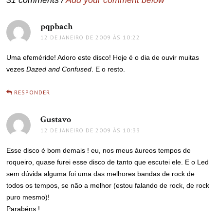
31 comments /
Add your comment below
pqpbach
disse:
12 DE JANEIRO DE 2009 ÀS 10:22
Uma efeméride! Adoro este disco! Hoje é o dia de ouvir muitas
vezes
Dazed and Confused
. E o resto.
RESPONDER
Gustavo
disse:
12 DE JANEIRO DE 2009 ÀS 10:33
Esse disco é bom demais ! eu, nos meus áureos tempos de
roqueiro, quase furei esse disco de tanto que escutei ele. E o Led
sem dúvida alguma foi uma das melhores bandas de rock de
todos os tempos, se não a melhor (estou falando de rock, de rock
puro mesmo)!
Parabéns !