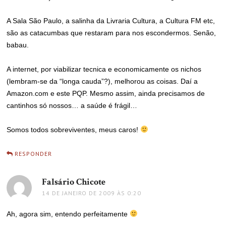
A Sala São Paulo, a salinha da Livraria Cultura, a Cultura FM etc,
são as catacumbas que restaram para nos escondermos. Senão,
babau.
A internet, por viabilizar tecnica e economicamente os nichos
(lembram-se da “longa cauda”?), melhorou as coisas. Daí a
Amazon.com e este PQP. Mesmo assim, ainda precisamos de
cantinhos só nossos… a saúde é frágil…
Somos todos sobreviventes, meus caros!
RESPONDER
Falsário Chicote
disse:
14 DE JANEIRO DE 2009 ÀS 0:20
Ah, agora sim, entendo perfeitamente