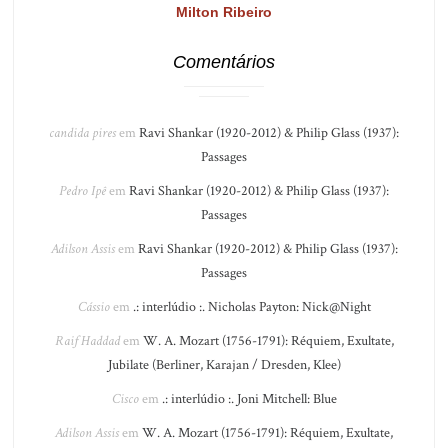
Milton Ribeiro
Comentários
candida pires
em
Ravi Shankar (1920-2012) & Philip Glass (1937):
Passages
Pedro Ipê
em
Ravi Shankar (1920-2012) & Philip Glass (1937):
Passages
Adilson Assis
em
Ravi Shankar (1920-2012) & Philip Glass (1937):
Passages
Cássio
em
.: interlúdio :. Nicholas Payton: Nick@Night
Raif Haddad
em
W. A. Mozart (1756-1791): Réquiem, Exultate,
Jubilate (Berliner, Karajan / Dresden, Klee)
Cisco
em
.: interlúdio :. Joni Mitchell: Blue
Adilson Assis
em
W. A. Mozart (1756-1791): Réquiem, Exultate,