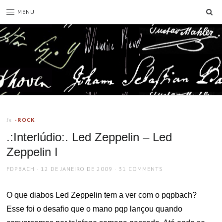
SE
MENU
-ROCK
In
.:Interlúdio:. Led Zeppelin – Led
Zeppelin I
AUTHOR
POSTED
FDPBACH
12 DE JANEIRO DE 2009
31 COMMENTS
ON
O que diabos Led Zeppelin tem a ver com o pqpbach?
Esse foi o desafio que o mano pqp lançou quando