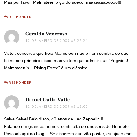
Mas por favor, Malmsteen o gordo sueco, nãaaaaaaooooo!!!!
RESPONDER
Geraldo Veneroso
disse:
12 DE JANEIRO DE 2009 ÀS 22:21
Victor, concordo que hoje Malmsteen não é nem sombra do que
foi no seu primeiro disco, mas vc tem que admitir que “Yngwie J.
Malmsteen´s – Rising Force” é um clássico.
RESPONDER
Daniel Dalla Valle
disse:
12 DE JANEIRO DE 2009 ÀS 18:05
Salve Salve! Belo disco, 40 anos de Led Zeppelin I!
Falando em grandes nomes, senti falta de uns sons de Hermeto
Pascoal aqui no blog… Se disserem que vão postar, eu ajudo com