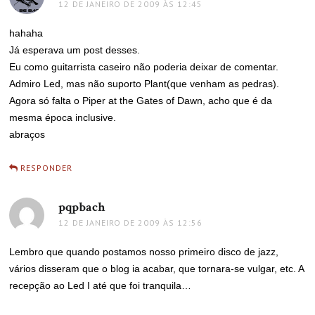
12 DE JANEIRO DE 2009 ÀS 12:45
hahaha
Já esperava um post desses.
Eu como guitarrista caseiro não poderia deixar de comentar.
Admiro Led, mas não suporto Plant(que venham as pedras).
Agora só falta o Piper at the Gates of Dawn, acho que é da
mesma época inclusive.
abraços
RESPONDER
pqpbach
disse:
12 DE JANEIRO DE 2009 ÀS 12:56
Lembro que quando postamos nosso primeiro disco de jazz,
vários disseram que o blog ia acabar, que tornara-se vulgar, etc. A
recepção ao Led I até que foi tranquila…