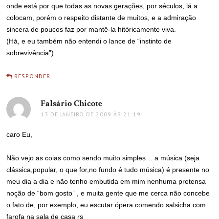
onde está por que todas as novas gerações, por séculos, lá a
colocam, porém o respeito distante de muitos, e a admiração
sincera de poucos faz por mantê-la hitóricamente viva.
(Há, e eu também não entendi o lance de “instinto de
sobrevivência”)
RESPONDER
Falsário Chicote
disse:
13 DE JANEIRO DE 2009 ÀS 21:19
caro Eu,
Não vejo as coias como sendo muito simples… a música (seja
clássica,popular, o que for,no fundo é tudo música) é presente no
meu dia a dia e não tenho embutida em mim nenhuma pretensa
noção de “bom gosto” , e muita gente que me cerca não concebe
o fato de, por exemplo, eu escutar ópera comendo salsicha com
farofa na sala de casa rs