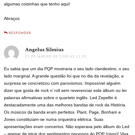
algumas coisinhas que tenho aqui!
Abraços
RESPONDER
Angelus Silesius
disse:
13 DE JANEIRO DE 2009 ÀS 11:03
Eu sabia que um dia PQP mostraria o seu lado clandestino, o seu
lado marginal. A grande questão foi que no dia da revelação, a
surpresa se concretizou com paroxismos. Impossível alguém
dizer que gosta de rock n’ roll sem reverenciar este álbum ou ter
palavras afirmativas sobre o quarteto inglês. Led Zepellin é
destacadamente uma das melhores bandas de rock da História.
Os músicos da banda eram perfeitos. Plant, Page, Bonham e
Jones constituíam-se numa orquestra elétrica. Suas
apresentações eram concertos. Não esperava pelo álbum do Led
– apesar de intuir dos sentimentos nervosos do PQP (risos)! Viva