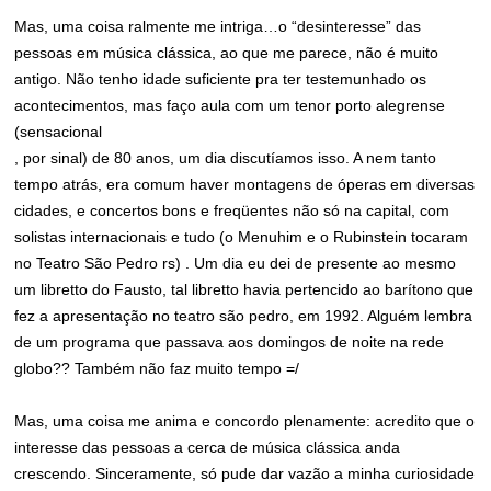
Mas, uma coisa ralmente me intriga…o “desinteresse” das
pessoas em música clássica, ao que me parece, não é muito
antigo. Não tenho idade suficiente pra ter testemunhado os
acontecimentos, mas faço aula com um tenor porto alegrense
(sensacional
, por sinal) de 80 anos, um dia discutíamos isso. A nem tanto
tempo atrás, era comum haver montagens de óperas em diversas
cidades, e concertos bons e freqüentes não só na capital, com
solistas internacionais e tudo (o Menuhim e o Rubinstein tocaram
no Teatro São Pedro rs) . Um dia eu dei de presente ao mesmo
um libretto do Fausto, tal libretto havia pertencido ao barítono que
fez a apresentação no teatro são pedro, em 1992. Alguém lembra
de um programa que passava aos domingos de noite na rede
globo?? Também não faz muito tempo =/
Mas, uma coisa me anima e concordo plenamente: acredito que o
interesse das pessoas a cerca de música clássica anda
crescendo. Sinceramente, só pude dar vazão a minha curiosidade