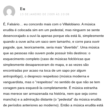
Eu
disse:
13 DE JANEIRO DE 2009 ÀS 20:08
É, Falsário… eu concordo mais com o Villalobiano. A música
erudita é colocada sim em um pedestal, mas ninguem se sente
desencorajado a ouví-la apenas porque ela está lá, simplesmente
quando a ouve acha um saco sem tamanho, e corre para ouvir
pagode, que, teoricamente, seria mais “divertido”. Uma música
que as pessoas não ouvem pode possuir três destinos: o
esquecimento completo (caso de músicas folclóricas que
simplesmente desapareceram do mapa, e as vezes são
encontradas por acaso na toca de um sapo por algum
antropológo), o desprezo respeitoso (música moderna e
vanguardista, mas o “respeitoso” no sentido de que não se tem
coragem para esquecê-la completamente. É música estranha
mas merece ser armazenada na história, nem que seja como
mancha) e a admiração distante (o “pedestal” da música erudita
de períodos anteriores ao moderno). Então a música erudita está