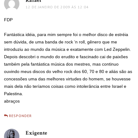
Rafael
disse:
12 DE JANEIRO DE 2009 ÀS 12:04
FDP
Fantástica idéia, para mim sempre foi o melhor disco de estréia
sem dúvida, de uma banda de rock ‘n roll, gênero que me
introduziu ao mundo da música e exatamente com Led Zeppelin.
Depois descobri o mundo do erudito e fascinado cai de paixões
também pela fantástica música dos mestres, mas continuo
ouvindo meus discos do velho rock dos 60, 70 e 80 e aliás são as
concessões uma das melhores virtudes do homem, se houvesse
mais dela não teríamos coisas como intolerância entre Israel e
Palestina.
abraços
RESPONDER
Exigente
disse: