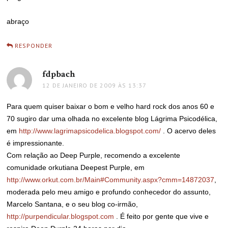
abraço
RESPONDER
fdpbach
disse:
12 DE JANEIRO DE 2009 ÀS 13:37
Para quem quiser baixar o bom e velho hard rock dos anos 60 e
70 sugiro dar uma olhada no excelente blog Lágrima Psicodélica,
em
http://www.lagrimapsicodelica.blogspot.com/
. O acervo deles
é impressionante.
Com relação ao Deep Purple, recomendo a excelente
comunidade orkutiana Deepest Purple, em
http://www.orkut.com.br/Main#Community.aspx?cmm=14872037
,
moderada pelo meu amigo e profundo conhecedor do assunto,
Marcelo Santana, e o seu blog co-irmão,
http://purpendicular.blogspot.com
. É feito por gente que vive e