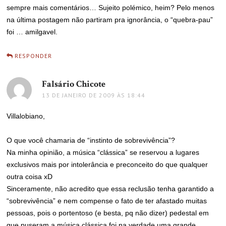
sempre mais comentários… Sujeito polémico, heim? Pelo menos
na última postagem não partiram pra ignorância, o “quebra-pau”
foi … amilgavel.
RESPONDER
Falsário Chicote
disse:
13 DE JANEIRO DE 2009 ÀS 18:44
Villalobiano,
O que você chamaria de “instinto de sobrevivência”?
Na minha opinião, a música “clássica” se reservou a lugares
exclusivos mais por intolerância e preconceito do que qualquer
outra coisa xD
Sinceramente, não acredito que essa reclusão tenha garantido a
“sobrevivência” e nem compense o fato de ter afastado muitas
pessoas, pois o portentoso (e besta, pq não dizer) pedestal em
que puseram a música clássica foi na verdade uma grande