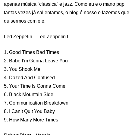
apenas música “clássica” e jazz. Como eu e o mano pqp
tantas vezes já salientamos, o blog é nosso e fazemos que
quisermos com ele.
Led Zeppelin – Led Zeppelin I
1. Good Times Bad Times
2. Babe I’m Gonna Leave You
3. You Shook Me
4. Dazed And Confused
5. Your Time Is Gonna Come
6. Black Mountain Side
7. Communication Breakdown
8. I Can’t Quit You Baby
9. How Many More Times