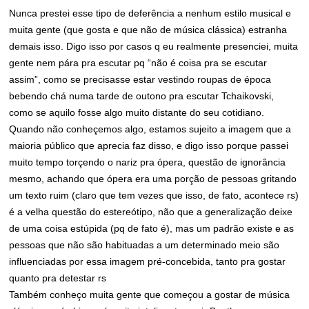
Nunca prestei esse tipo de deferência a nenhum estilo musical e
muita gente (que gosta e que não de música clássica) estranha
demais isso. Digo isso por casos q eu realmente presenciei, muita
gente nem pára pra escutar pq “não é coisa pra se escutar
assim”, como se precisasse estar vestindo roupas de época
bebendo chá numa tarde de outono pra escutar Tchaikovski,
como se aquilo fosse algo muito distante do seu cotidiano.
Quando não conheçemos algo, estamos sujeito a imagem que a
maioria público que aprecia faz disso, e digo isso porque passei
muito tempo torçendo o nariz pra ópera, questão de ignorância
mesmo, achando que ópera era uma porção de pessoas gritando
um texto ruim (claro que tem vezes que isso, de fato, acontece rs)
é a velha questão do estereótipo, não que a generalização deixe
de uma coisa estúpida (pq de fato é), mas um padrão existe e as
pessoas que não são habituadas a um determinado meio são
influenciadas por essa imagem pré-concebida, tanto pra gostar
quanto pra detestar rs
Também conheço muita gente que começou a gostar de música