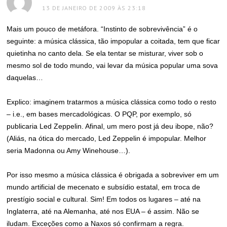
13 DE JANEIRO DE 2009 ÀS 23:18
Mais um pouco de metáfora. “Instinto de sobrevivência” é o
seguinte: a música clássica, tão impopular a coitada, tem que ficar
quietinha no canto dela. Se ela tentar se misturar, viver sob o
mesmo sol de todo mundo, vai levar da música popular uma sova
daquelas…
Explico: imaginem tratarmos a música clássica como todo o resto
– i.e., em bases mercadológicas. O PQP, por exemplo, só
publicaria Led Zeppelin. Afinal, um mero post já deu ibope, não?
(Aliás, na ótica do mercado, Led Zeppelin é impopular. Melhor
seria Madonna ou Amy Winehouse…).
Por isso mesmo a música clássica é obrigada a sobreviver em um
mundo artificial de mecenato e subsídio estatal, em troca de
prestígio social e cultural. Sim! Em todos os lugares – até na
Inglaterra, até na Alemanha, até nos EUA – é assim. Não se
iludam. Exceções como a Naxos só confirmam a regra.