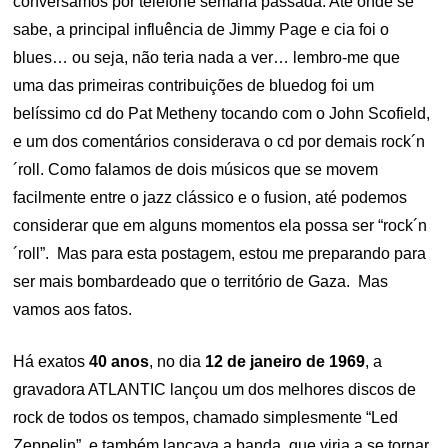
conversamos por telefone semana passada. Até onde se
sabe, a principal influência de Jimmy Page e cia foi o
blues… ou seja, não teria nada a ver… lembro-me que
uma das primeiras contribuições de bluedog foi um
belíssimo cd do Pat Metheny tocando com o John Scofield,
e um dos comentários considerava o cd por demais rock´n
´roll. Como falamos de dois músicos que se movem
facilmente entre o jazz clássico e o fusion, até podemos
considerar que em alguns momentos ela possa ser “rock´n
´roll”. Mas para esta postagem, estou me preparando para
ser mais bombardeado que o território de Gaza. Mas
vamos aos fatos.
Há exatos
40 anos
, no dia
12 de janeiro de 1969
, a
gravadora ATLANTIC lançou um dos melhores discos de
rock de todos os tempos, chamado simplesmente “Led
Zeppelin”, e também lançava a banda, que viria a se tornar