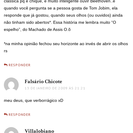
clássica pq é chique, é muito inteligente ouvir Beethoven..e
quando você pergunta se a pessoa gosta de Tom Jobim, ela
responde que já gostou, quando seus olhos (ou ouvidos) ainda
não tinham sido abertos*. Essa história me lembra muito “O
espelho”, do Machado de Assis O.õ
*na minha opinião fechou seu horizonte ao invés de abrir os olhos
rs
RESPONDER
Falsário Chicote
disse:
13 DE JANEIRO DE 2009 ÀS 21:21
meu deus, que verborrágico xD
RESPONDER
Villalobiano
disse: