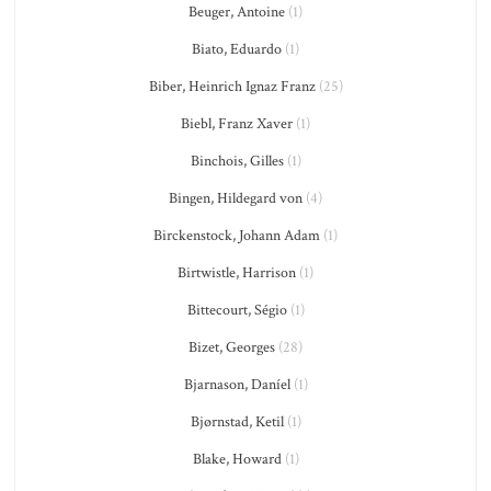
Beuger, Antoine
(1)
Biato, Eduardo
(1)
Biber, Heinrich Ignaz Franz
(25)
Biebl, Franz Xaver
(1)
Binchois, Gilles
(1)
Bingen, Hildegard von
(4)
Birckenstock, Johann Adam
(1)
Birtwistle, Harrison
(1)
Bittecourt, Ségio
(1)
Bizet, Georges
(28)
Bjarnason, Daníel
(1)
Bjørnstad, Ketil
(1)
Blake, Howard
(1)