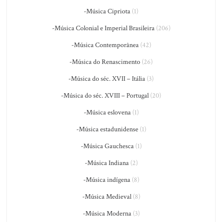
-Música Cipriota
(1)
-Música Colonial e Imperial Brasileira
(206)
-Música Contemporânea
(42)
-Música do Renascimento
(26)
-Música do séc. XVII – Itália
(3)
-Música do séc. XVIII – Portugal
(20)
-Música eslovena
(1)
-Música estadunidense
(1)
-Música Gauchesca
(1)
-Música Indiana
(2)
-Música indígena
(8)
-Música Medieval
(8)
-Música Moderna
(3)