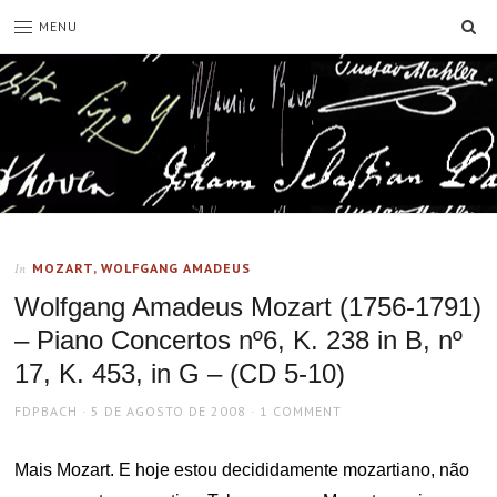
SE
MENU
MOZART, WOLFGANG AMADEUS
In
Wolfgang Amadeus Mozart (1756-1791)
– Piano Concertos nº6, K. 238 in B, nº
17, K. 453, in G – (CD 5-10)
AUTHOR
POSTED
FDPBACH
5 DE AGOSTO DE 2008
1 COMMENT
ON
Mais Mozart. E hoje estou decididamente mozartiano, não