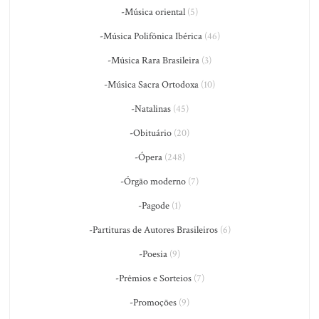
-Música oriental
(5)
-Música Polifônica Ibérica
(46)
-Música Rara Brasileira
(3)
-Música Sacra Ortodoxa
(10)
-Natalinas
(45)
-Obituário
(20)
-Ópera
(248)
-Órgão moderno
(7)
-Pagode
(1)
-Partituras de Autores Brasileiros
(6)
-Poesia
(9)
-Prêmios e Sorteios
(7)
-Promoções
(9)