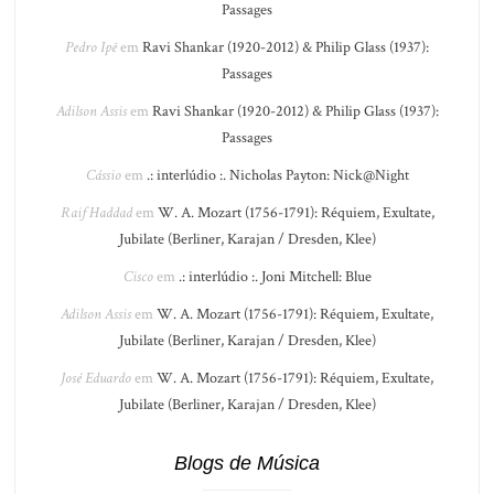
Passages
Pedro Ipê
em
Ravi Shankar (1920-2012) & Philip Glass (1937):
Passages
Adilson Assis
em
Ravi Shankar (1920-2012) & Philip Glass (1937):
Passages
Cássio
em
.: interlúdio :. Nicholas Payton: Nick@Night
Raif Haddad
em
W. A. Mozart (1756-1791): Réquiem, Exultate,
Jubilate (Berliner, Karajan / Dresden, Klee)
Cisco
em
.: interlúdio :. Joni Mitchell: Blue
Adilson Assis
em
W. A. Mozart (1756-1791): Réquiem, Exultate,
Jubilate (Berliner, Karajan / Dresden, Klee)
José Eduardo
em
W. A. Mozart (1756-1791): Réquiem, Exultate,
Jubilate (Berliner, Karajan / Dresden, Klee)
Blogs de Música