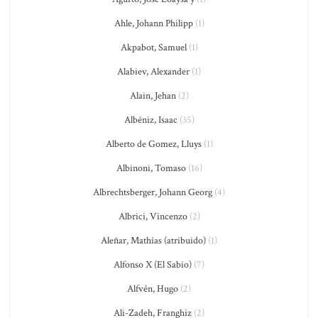
Ahle, Johann Philipp
(1)
Akpabot, Samuel
(1)
Alabiev, Alexander
(1)
Alain, Jehan
(2)
Albéniz, Isaac
(35)
Alberto de Gomez, Lluys
(1)
Albinoni, Tomaso
(16)
Albrechtsberger, Johann Georg
(4)
Albrici, Vincenzo
(2)
Aleñar, Mathías (atribuido)
(1)
Alfonso X (El Sabio)
(7)
Alfvén, Hugo
(2)
Ali-Zadeh, Franghiz
(2)