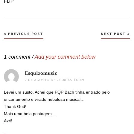
FDP
Navegação
PREVIOUS POST
NEXT POST
de
Post
1 comment /
Add your comment below
Esquizomusic
disse:
7 DE AGOSTO DE 2008 ÀS 10:49
Levei um susto. Achei que PQP Bach tinha entrado pelo
encanamento e virado nebulosa musical…
Thank God!
Mais uma bela postagem…
Axé!