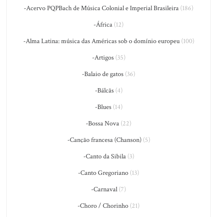
-Acervo PQPBach de Música Colonial e Imperial Brasileira
(186)
-África
(12)
-Alma Latina: música das Américas sob o domínio europeu
(100)
-Artigos
(35)
-Balaio de gatos
(36)
-Bálcãs
(4)
-Blues
(14)
-Bossa Nova
(22)
-Canção francesa (Chanson)
(5)
-Canto da Sibila
(3)
-Canto Gregoriano
(13)
-Carnaval
(7)
-Choro / Chorinho
(21)