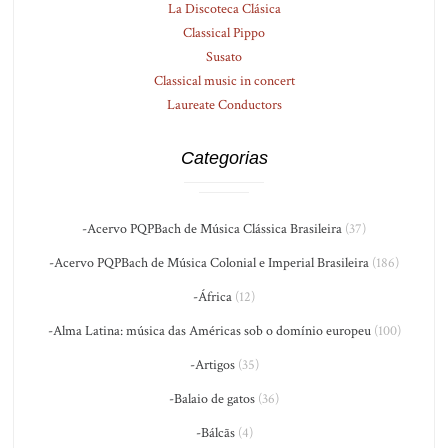
La Discoteca Clásica
Classical Pippo
Susato
Classical music in concert
Laureate Conductors
Categorias
-Acervo PQPBach de Música Clássica Brasileira
(37)
-Acervo PQPBach de Música Colonial e Imperial Brasileira
(186)
-África
(12)
-Alma Latina: música das Américas sob o domínio europeu
(100)
-Artigos
(35)
-Balaio de gatos
(36)
-Bálcãs
(4)