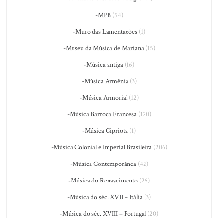
-MPB
(54)
-Muro das Lamentações
(1)
-Museu da Música de Mariana
(15)
-Música antiga
(16)
-Música Armênia
(3)
-Música Armorial
(12)
-Música Barroca Francesa
(120)
-Música Cipriota
(1)
-Música Colonial e Imperial Brasileira
(206)
-Música Contemporânea
(42)
-Música do Renascimento
(26)
-Música do séc. XVII – Itália
(3)
-Música do séc. XVIII – Portugal
(20)