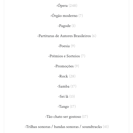
-Ópera
(248)
-Órgão moderno
(7)
-Pagode
(1)
-Partituras de Autores Brasileiros
(6)
-Poesia
(9)
-Prêmios e Sorteios
(7)
-Promoções
(9)
-Rock
(28)
-Samba
(17)
-Sei lá
(13)
-Tango
(17)
-Tão chato ser gostoso
(17)
-Trilhas sonoras / bandas sonoras / soundtracks
(41)