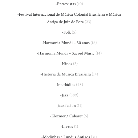
-Entrevistas
(10)
-Festival Internacional de Música Colonial Brasileira e Música
Antiga de Juiz de Fora
(23)
-Folk
(5)
-Harmonia Mundi – 50 anos
(16)
-Harmonia Mundi – Sacred Music
(14)
-Hinos
(2)
-História da Música Brasileira
(14)
-Interlúdios
(48)
-Jazz
(589)
-jazz fusion
(11)
-Klezmer / Cabaret
(6)
-Livros
(1)
-Modinhas e Lundus Antigos
(31)