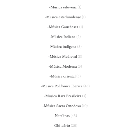
-Música eslovena
(1)
-Música estadunidense
(1)
-Música Gauchesca
(1)
-Música Indiana
(2)
-Música indígena
(8)
-Música Medieval
(8)
-Música Moderna
(3)
-Música oriental
(5)
-Música Polifônica Ibérica
(46)
-Música Rara Brasileira
(3)
-Música Sacra Ortodoxa
(10)
-Natalinas
(45)
-Obituário
(20)