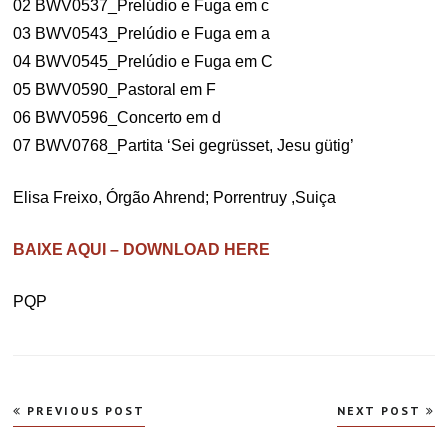
02 BWV0537_Prelúdio e Fuga em c
03 BWV0543_Prelúdio e Fuga em a
04 BWV0545_Prelúdio e Fuga em C
05 BWV0590_Pastoral em F
06 BWV0596_Concerto em d
07 BWV0768_Partita ‘Sei gegrüsset, Jesu gütig’
Elisa Freixo, Órgão Ahrend; Porrentruy ,Suiça
BAIXE AQUI – DOWNLOAD HERE
PQP
Navegação
PREVIOUS POST
NEXT POST
de