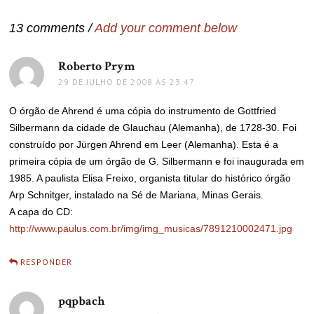
Post
13 comments /
Add your comment below
Roberto Prym
disse:
29 DE JULHO DE 2008 ÀS 23:47
O órgão de Ahrend é uma cópia do instrumento de Gottfried
Silbermann da cidade de Glauchau (Alemanha), de 1728-30. Foi
construído por Jürgen Ahrend em Leer (Alemanha). Esta é a
primeira cópia de um órgão de G. Silbermann e foi inaugurada em
1985. A paulista Elisa Freixo, organista titular do histórico órgão
Arp Schnitger, instalado na Sé de Mariana, Minas Gerais.
A capa do CD:
http://www.paulus.com.br/img/img_musicas/7891210002471.jpg
RESPONDER
pqpbach
disse: