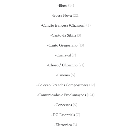
-Blues
(14)
-Bossa Nova
(22)
-Canção francesa (Chanson)
(5)
-Canto da Sibila
(3)
-Canto Gregoriano
(13)
-Carnaval
(7)
-Choro / Chorinho
(21)
-Cinema
(5)
-Coleção Grandes Compositores
(12)
-Comunicados e Proclamações
(174)
-Concertos
(5)
-DG Essentials
(7)
-Eletrônica
(3)