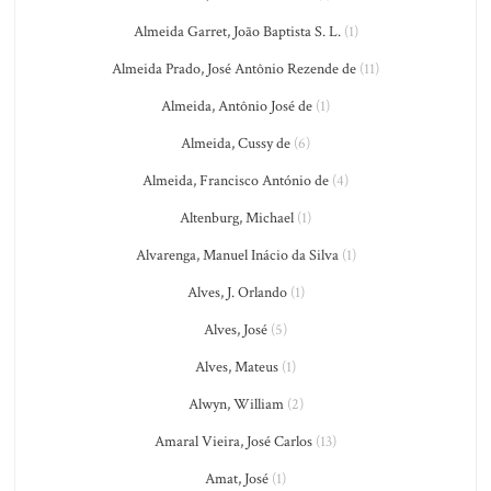
Almeida Garret, João Baptista S. L.
(1)
Almeida Prado, José Antônio Rezende de
(11)
Almeida, Antônio José de
(1)
Almeida, Cussy de
(6)
Almeida, Francisco António de
(4)
Altenburg, Michael
(1)
Alvarenga, Manuel Inácio da Silva
(1)
Alves, J. Orlando
(1)
Alves, José
(5)
Alves, Mateus
(1)
Alwyn, William
(2)
Amaral Vieira, José Carlos
(13)
Amat, José
(1)