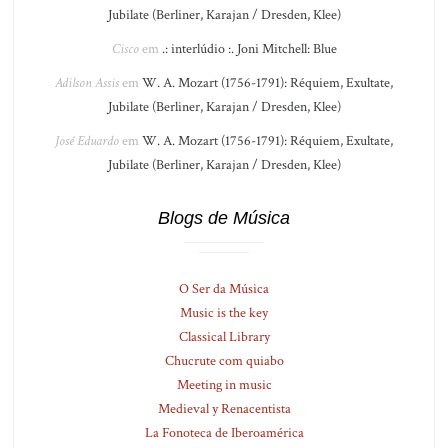
Jubilate (Berliner, Karajan / Dresden, Klee)
Cisco
em
.: interlúdio :. Joni Mitchell: Blue
Adilson Assis
em
W. A. Mozart (1756-1791): Réquiem, Exultate,
Jubilate (Berliner, Karajan / Dresden, Klee)
José Eduardo
em
W. A. Mozart (1756-1791): Réquiem, Exultate,
Jubilate (Berliner, Karajan / Dresden, Klee)
Blogs de Música
O Ser da Música
Music is the key
Classical Library
Chucrute com quiabo
Meeting in music
Medieval y Renacentista
La Fonoteca de Iberoamérica