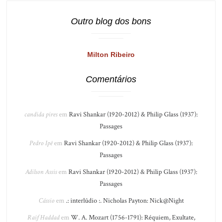
Outro blog dos bons
Milton Ribeiro
Comentários
candida pires
em
Ravi Shankar (1920-2012) & Philip Glass (1937):
Passages
Pedro Ipê
em
Ravi Shankar (1920-2012) & Philip Glass (1937):
Passages
Adilson Assis
em
Ravi Shankar (1920-2012) & Philip Glass (1937):
Passages
Cássio
em
.: interlúdio :. Nicholas Payton: Nick@Night
Raif Haddad
em
W. A. Mozart (1756-1791): Réquiem, Exultate,