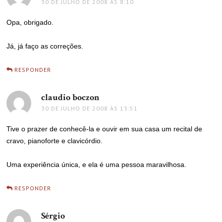
30 DE JULHO DE 2008 ÀS 8:10
Opa, obrigado.
Já, já faço as correções.
RESPONDER
claudio boczon
disse:
30 DE JULHO DE 2008 ÀS 13:51
Tive o prazer de conhecê-la e ouvir em sua casa um recital de
cravo, pianoforte e clavicórdio.
Uma experiência única, e ela é uma pessoa maravilhosa.
RESPONDER
Sérgio
disse: