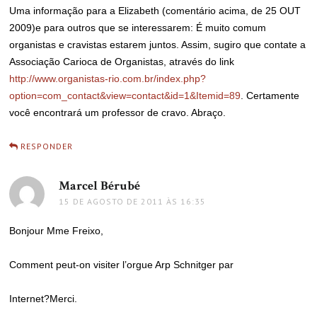
Uma informação para a Elizabeth (comentário acima, de 25 OUT
2009)e para outros que se interessarem: É muito comum
organistas e cravistas estarem juntos. Assim, sugiro que contate a
Associação Carioca de Organistas, através do link
http://www.organistas-rio.com.br/index.php?
option=com_contact&view=contact&id=1&Itemid=89
. Certamente
você encontrará um professor de cravo. Abraço.
RESPONDER
Marcel Bérubé
disse:
15 DE AGOSTO DE 2011 ÀS 16:35
Bonjour Mme Freixo,
Comment peut-on visiter l’orgue Arp Schnitger par
Internet?Merci.