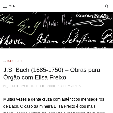
SE
MENU
BACH, J. S.
In
J.S. Bach (1685-1750) – Obras para
Órgão com Elisa Freixo
AUTHOR
POSTED
PQPBACH
29 DE JULHO DE 2008
13 COMMENTS
ON
Muitas vezes a gente cruza com autênticos mensageiros
de Bach. O caso da mineira Elisa Freixo é dos mais