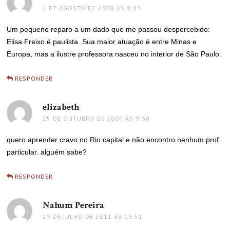
4 DE AGOSTO DE 2008 ÀS 9:43
Um pequeno reparo a um dado que me passou despercebido:
Elisa Freixo é paulista. Sua maior atuação é entre Minas e
Europa, mas a ilustre professora nasceu no interior de São Paulo.
RESPONDER
elizabeth
disse:
25 DE OUTUBRO DE 2009 ÀS 9:38
quero aprender cravo no Rio capital e não encontro nenhum prof.
particular. alguém sabe?
RESPONDER
Nahum Pereira
disse:
29 DE JULHO DE 2011 ÀS 13:51