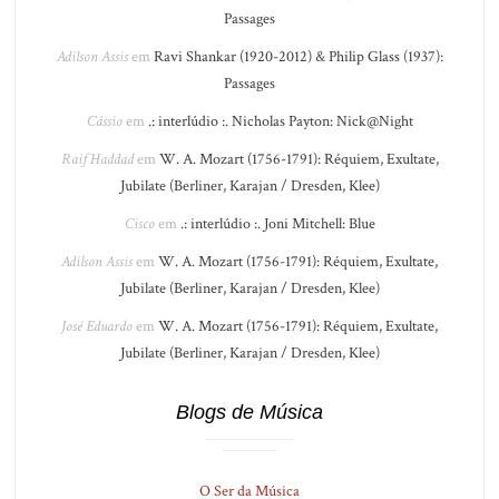
Passages
Adilson Assis
em
Ravi Shankar (1920-2012) & Philip Glass (1937):
Passages
Cássio
em
.: interlúdio :. Nicholas Payton: Nick@Night
Raif Haddad
em
W. A. Mozart (1756-1791): Réquiem, Exultate,
Jubilate (Berliner, Karajan / Dresden, Klee)
Cisco
em
.: interlúdio :. Joni Mitchell: Blue
Adilson Assis
em
W. A. Mozart (1756-1791): Réquiem, Exultate,
Jubilate (Berliner, Karajan / Dresden, Klee)
José Eduardo
em
W. A. Mozart (1756-1791): Réquiem, Exultate,
Jubilate (Berliner, Karajan / Dresden, Klee)
Blogs de Música
O Ser da Música