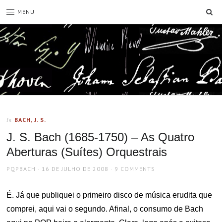
SE
MENU
BACH, J. S.
In
J. S. Bach (1685-1750) – As Quatro
Aberturas (Suítes) Orquestrais
AUTHOR
POSTED
PQPBACH
16 DE JULHO DE 2008
9 COMMENTS
ON
É. Já que publiquei o primeiro disco de música erudita que
comprei, aqui vai o segundo. Afinal, o consumo de Bach