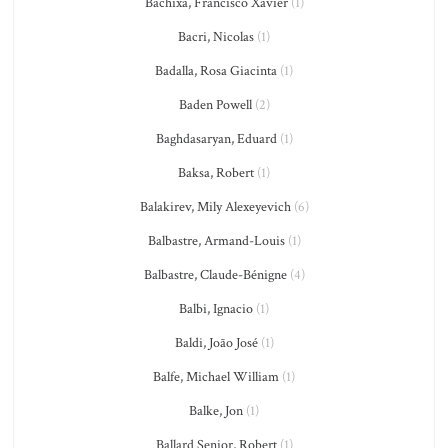
Bachixa, Francisco Xavier
(1)
Bacri, Nicolas
(1)
Badalla, Rosa Giacinta
(1)
Baden Powell
(2)
Baghdasaryan, Eduard
(1)
Baksa, Robert
(1)
Balakirev, Mily Alexeyevich
(6)
Balbastre, Armand-Louis
(1)
Balbastre, Claude-Bénigne
(4)
Balbi, Ignacio
(1)
Baldi, João José
(1)
Balfe, Michael William
(1)
Balke, Jon
(1)
Ballard Senior, Robert
(1)