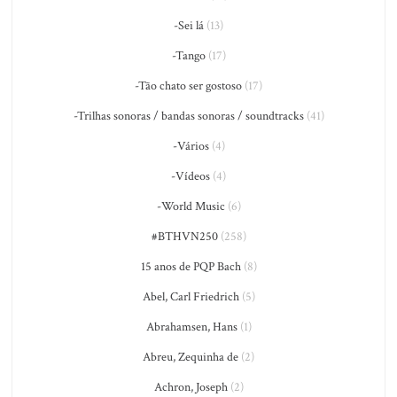
-Sei lá
(13)
-Tango
(17)
-Tão chato ser gostoso
(17)
-Trilhas sonoras / bandas sonoras / soundtracks
(41)
-Vários
(4)
-Vídeos
(4)
-World Music
(6)
#BTHVN250
(258)
15 anos de PQP Bach
(8)
Abel, Carl Friedrich
(5)
Abrahamsen, Hans
(1)
Abreu, Zequinha de
(2)
Achron, Joseph
(2)