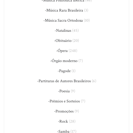
-Música Polifônica Ibérica
(46)
-Música Rara Brasileira
(3)
-Música Sacra Ortodoxa
(10)
-Natalinas
(45)
-Obituário
(20)
-Ópera
(248)
-Órgão moderno
(7)
-Pagode
(1)
-Partituras de Autores Brasileiros
(6)
-Poesia
(9)
-Prêmios e Sorteios
(7)
-Promoções
(9)
-Rock
(28)
-Samba
(17)