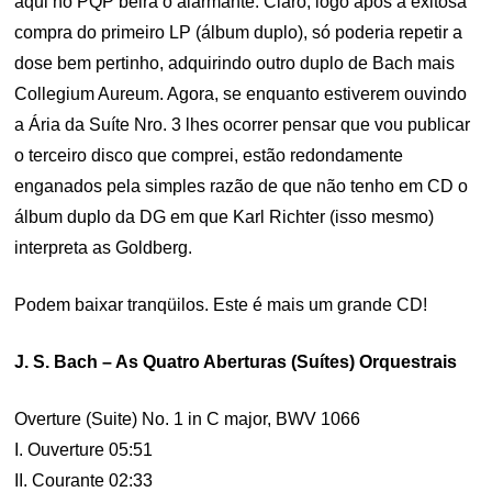
aqui no PQP beira o alarmante. Claro, logo após a exitosa
compra do primeiro LP (álbum duplo), só poderia repetir a
dose bem pertinho, adquirindo outro duplo de Bach mais
Collegium Aureum. Agora, se enquanto estiverem ouvindo
a Ária da Suíte Nro. 3 lhes ocorrer pensar que vou publicar
o terceiro disco que comprei, estão redondamente
enganados pela simples razão de que não tenho em CD o
álbum duplo da DG em que Karl Richter (isso mesmo)
interpreta as Goldberg.
Podem baixar tranqüilos. Este é mais um grande CD!
J. S. Bach – As Quatro Aberturas (Suítes) Orquestrais
Overture (Suite) No. 1 in C major, BWV 1066
I. Ouverture 05:51
II. Courante 02:33