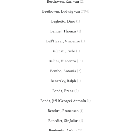
Beethoven, Karl van
(2)
Beethoven, Ludwig van
(794)
Beghetto, Dino
(1)
Beimel, Thomas
(1)
Bell'Haver, Vincenzo
(1)
Bellinati, Paulo
(1)
Bellini, Vincenzo
(15)
Bembo, Antonia
(2)
Benatzky, Ralph
(1)
Benda, Franz
(2)
Benda, Jiří (George) Antonín
(1)
Bendusi, Francesco
(1)
Benedict, Sir Julius
(1)
Benjamin, Arthur
(2)