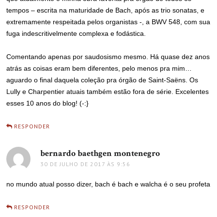
tempos – escrita na maturidade de Bach, após as trio sonatas, e
extremamente respeitada pelos organistas -, a BWV 548, com sua
fuga indescritivelmente complexa e fodástica.
Comentando apenas por saudosismo mesmo. Há quase dez anos
atrás as coisas eram bem diferentes, pelo menos pra mim…
aguardo o final daquela coleção pra órgão de Saint-Saëns. Os
Lully e Charpentier atuais também estão fora de série. Excelentes
esses 10 anos do blog! (-:}
RESPONDER
bernardo baethgen montenegro
disse:
30 DE JULHO DE 2017 ÀS 9:56
no mundo atual posso dizer, bach é bach e walcha é o seu profeta
RESPONDER