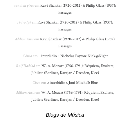
candida pires
em
Ravi Shankar (1920-2012) & Philip Glass (1937):
Passages
Pedro Ipê
em
Ravi Shankar (1920-2012) & Philip Glass (1937):
Passages
Adilson Assis
em
Ravi Shankar (1920-2012) & Philip Glass (1937):
Passages
Cássio
em
.: interlúdio :. Nicholas Payton: Nick@Night
Raif Haddad
em
W. A. Mozart (1756-1791): Réquiem, Exultate,
Jubilate (Berliner, Karajan / Dresden, Klee)
Cisco
em
.: interlúdio :. Joni Mitchell: Blue
Adilson Assis
em
W. A. Mozart (1756-1791): Réquiem, Exultate,
Jubilate (Berliner, Karajan / Dresden, Klee)
Blogs de Música