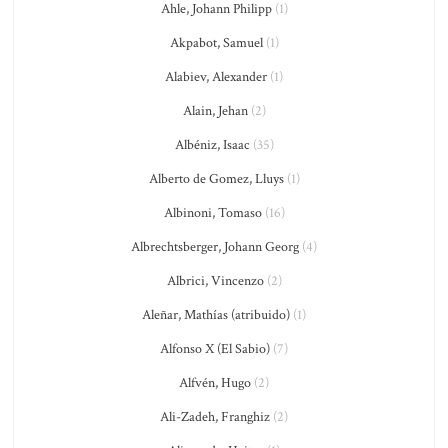
Ahle, Johann Philipp
(1)
Akpabot, Samuel
(1)
Alabiev, Alexander
(1)
Alain, Jehan
(2)
Albéniz, Isaac
(35)
Alberto de Gomez, Lluys
(1)
Albinoni, Tomaso
(16)
Albrechtsberger, Johann Georg
(4)
Albrici, Vincenzo
(2)
Aleñar, Mathías (atribuido)
(1)
Alfonso X (El Sabio)
(7)
Alfvén, Hugo
(2)
Ali-Zadeh, Franghiz
(2)