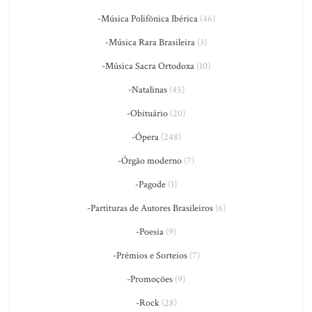
-Música Polifônica Ibérica
(46)
-Música Rara Brasileira
(3)
-Música Sacra Ortodoxa
(10)
-Natalinas
(45)
-Obituário
(20)
-Ópera
(248)
-Órgão moderno
(7)
-Pagode
(1)
-Partituras de Autores Brasileiros
(6)
-Poesia
(9)
-Prêmios e Sorteios
(7)
-Promoções
(9)
-Rock
(28)