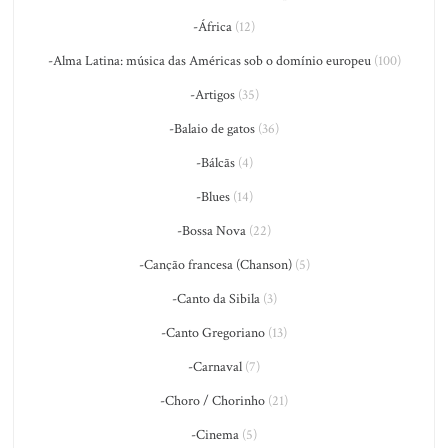
-África
(12)
-Alma Latina: música das Américas sob o domínio europeu
(100)
-Artigos
(35)
-Balaio de gatos
(36)
-Bálcãs
(4)
-Blues
(14)
-Bossa Nova
(22)
-Canção francesa (Chanson)
(5)
-Canto da Sibila
(3)
-Canto Gregoriano
(13)
-Carnaval
(7)
-Choro / Chorinho
(21)
-Cinema
(5)