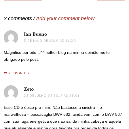
de
Post
3 comments /
Add your comment below
Ian Bueno
disse:
3 DE MAIO DE 2010 ÀS 11:20
Magnifico perfeito…^^melhor blog na minha opinião.muito
obrigado pelo post.
RESPONDER
Zeto
disse:
28 DE JULHO DE 2017 ÀS 23:01
Esse CD é épico pra mim. Não bastasse a sinistra – e
maravilhosa – passacaglia BWV 582, ainda vem com o BWV 537
com sua fuga energética que não sai da minha cabeça e aquela
que atualmente é minha obra favorita pra órgão de todos os