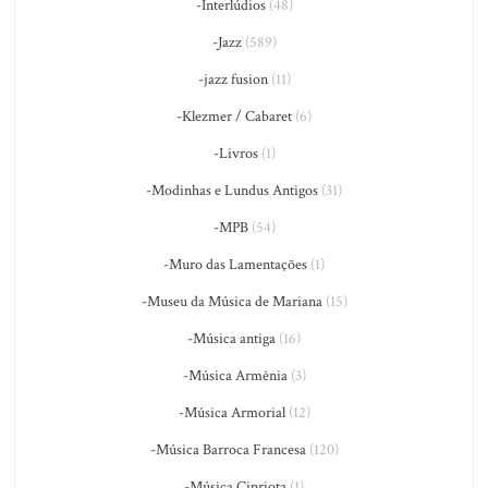
-Interlúdios
(48)
-Jazz
(589)
-jazz fusion
(11)
-Klezmer / Cabaret
(6)
-Livros
(1)
-Modinhas e Lundus Antigos
(31)
-MPB
(54)
-Muro das Lamentações
(1)
-Museu da Música de Mariana
(15)
-Música antiga
(16)
-Música Armênia
(3)
-Música Armorial
(12)
-Música Barroca Francesa
(120)
-Música Cipriota
(1)