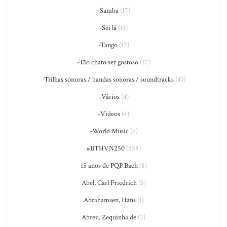
-Samba
(17)
-Sei lá
(13)
-Tango
(17)
-Tão chato ser gostoso
(17)
-Trilhas sonoras / bandas sonoras / soundtracks
(41)
-Vários
(4)
-Vídeos
(4)
-World Music
(6)
#BTHVN250
(258)
15 anos de PQP Bach
(8)
Abel, Carl Friedrich
(5)
Abrahamsen, Hans
(1)
Abreu, Zequinha de
(2)