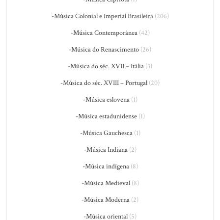
-Música Colonial e Imperial Brasileira
(206)
-Música Contemporânea
(42)
-Música do Renascimento
(26)
-Música do séc. XVII – Itália
(3)
-Música do séc. XVIII – Portugal
(20)
-Música eslovena
(1)
-Música estadunidense
(1)
-Música Gauchesca
(1)
-Música Indiana
(2)
-Música indígena
(8)
-Música Medieval
(8)
-Música Moderna
(2)
-Música oriental
(5)