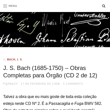
SE
MENU
BACH, J. S.
In
J. S. Bach (1685-1750) – Obras
Completas para Órgão (CD 2 de 12)
AUTHOR
POSTED
PQPBACH
27 DE FEVEREIRO DE 2008
3 COMMENTS
ON
Talvez a obra que eu mais goste de toda esta coleção
esteja neste CD Nº 2. É a
Passacaglia e Fuga
BWV 582.