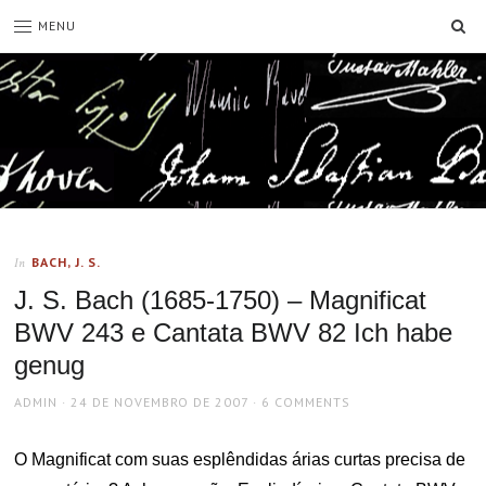
SE
MENU
BACH, J. S.
In
J. S. Bach (1685-1750) – Magnificat
BWV 243 e Cantata BWV 82 Ich habe
genug
AUTHOR
POSTED
ADMIN
24 DE NOVEMBRO DE 2007
6 COMMENTS
ON
O Magnificat com suas esplêndidas árias curtas precisa de