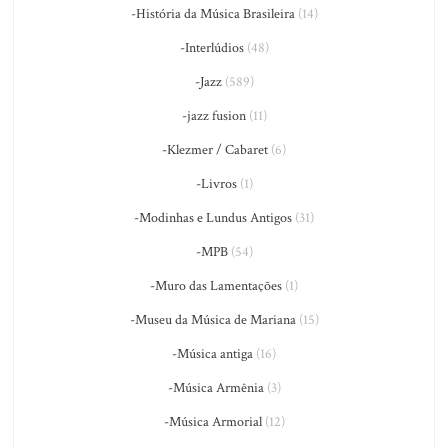
-História da Música Brasileira
(14)
-Interlúdios
(48)
-Jazz
(589)
-jazz fusion
(11)
-Klezmer / Cabaret
(6)
-Livros
(1)
-Modinhas e Lundus Antigos
(31)
-MPB
(54)
-Muro das Lamentações
(1)
-Museu da Música de Mariana
(15)
-Música antiga
(16)
-Música Armênia
(3)
-Música Armorial
(12)