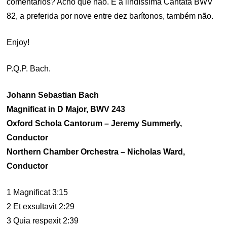
comentários? Acho que não. E a lindíssima Cantata BWV
82, a preferida por nove entre dez barítonos, também não.
Enjoy!
P.Q.P. Bach.
Johann Sebastian Bach
Magnificat in D Major, BWV 243
Oxford Schola Cantorum – Jeremy Summerly,
Conductor
Northern Chamber Orchestra – Nicholas Ward,
Conductor
1 Magnificat 3:15
2 Et exsultavit 2:29
3 Quia respexit 2:39