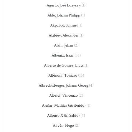
Agurto, José Loaysa y
(1)
Ahle, Johann Philipp
(1)
Akpabot, Samuel
(1)
Alabiev, Alexander
(1)
Alain, Jehan
(2)
Albéniz, Isaac
(35)
Alberto de Gomez, Lluys
(1)
Albinoni, Tomaso
(16)
Albrechtsberger, Johann Georg
(4)
Albrici, Vincenzo
(2)
Aleñar, Mathías (atribuido)
(1)
Alfonso X (El Sabio)
(7)
Alfvén, Hugo
(2)