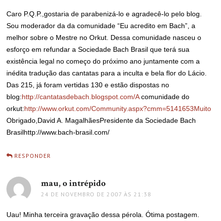
Caro P.Q.P.,gostaria de parabenizá-lo e agradecê-lo pelo blog.
Sou moderador da da comunidade “Eu acredito em Bach”, a
melhor sobre o Mestre no Orkut. Dessa comunidade nasceu o
esforço em refundar a Sociedade Bach Brasil que terá sua
existência legal no começo do próximo ano juntamente com a
inédita tradução das cantatas para a inculta e bela flor do Lácio.
Das 215, já foram vertidas 130 e estão dispostas no
blog:
http://cantatasdebach.blogspot.com/A
comunidade do
orkut:
http://www.orkut.com/Community.aspx?cmm=5141653Muito
Obrigado,David A. MagalhãesPresidente da Sociedade Bach
Brasilhttp://www.bach-brasil.com/
RESPONDER
mau, o intrépido
disse:
24 DE NOVEMBRO DE 2007 ÀS 21:38
Uau! Minha terceira gravação dessa pérola. Ótima postagem.