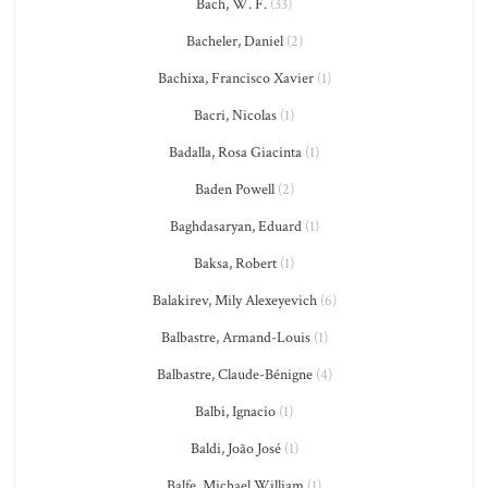
Bach, W. F.
(33)
Bacheler, Daniel
(2)
Bachixa, Francisco Xavier
(1)
Bacri, Nicolas
(1)
Badalla, Rosa Giacinta
(1)
Baden Powell
(2)
Baghdasaryan, Eduard
(1)
Baksa, Robert
(1)
Balakirev, Mily Alexeyevich
(6)
Balbastre, Armand-Louis
(1)
Balbastre, Claude-Bénigne
(4)
Balbi, Ignacio
(1)
Baldi, João José
(1)
Balfe, Michael William
(1)