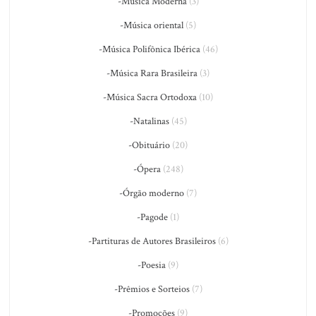
-Música Moderna
(3)
-Música oriental
(5)
-Música Polifônica Ibérica
(46)
-Música Rara Brasileira
(3)
-Música Sacra Ortodoxa
(10)
-Natalinas
(45)
-Obituário
(20)
-Ópera
(248)
-Órgão moderno
(7)
-Pagode
(1)
-Partituras de Autores Brasileiros
(6)
-Poesia
(9)
-Prêmios e Sorteios
(7)
-Promoções
(9)