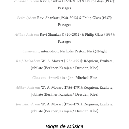
candida pires
em
Ravi Shankar (1920-2012) & Philip Glass (1937):
Passages
Pedro Ipê
em
Ravi Shankar (1920-2012) & Philip Glass (1937):
Passages
Adilson Assis
em
Ravi Shankar (1920-2012) & Philip Glass (1937):
Passages
Cássio
em
.: interlúdio :. Nicholas Payton: Nick@Night
Raif Haddad
em
W. A. Mozart (1756-1791): Réquiem, Exultate,
Jubilate (Berliner, Karajan / Dresden, Klee)
Cisco
em
.: interlúdio :. Joni Mitchell: Blue
Adilson Assis
em
W. A. Mozart (1756-1791): Réquiem, Exultate,
Jubilate (Berliner, Karajan / Dresden, Klee)
José Eduardo
em
W. A. Mozart (1756-1791): Réquiem, Exultate,
Jubilate (Berliner, Karajan / Dresden, Klee)
Blogs de Música