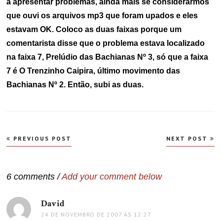
a apresentar problemas, ainda mais se considerarmos
que ouvi os arquivos mp3 que foram upados e eles
estavam OK. Coloco as duas faixas porque um
comentarista disse que o problema estava localizado
na faixa 7, Prelúdio das Bachianas Nº 3, só que a faixa
7 é O Trenzinho Caipira, último movimento das
Bachianas Nº 2. Então, subi as duas.
Navegação
PREVIOUS POST
NEXT POST
de
Post
6 comments /
Add your comment below
David
disse:
24 DE NOVEMBRO DE 2007 ÀS 12:27