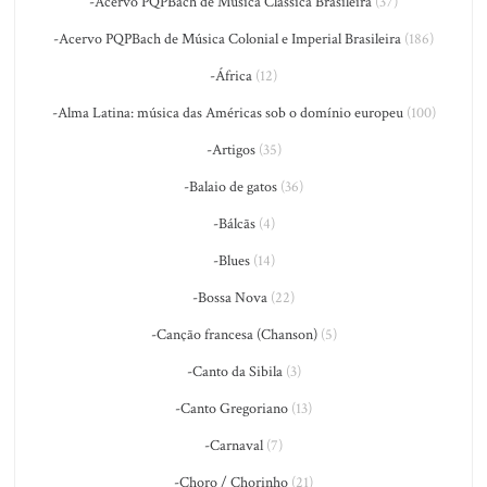
-Acervo PQPBach de Música Clássica Brasileira
(37)
-Acervo PQPBach de Música Colonial e Imperial Brasileira
(186)
-África
(12)
-Alma Latina: música das Américas sob o domínio europeu
(100)
-Artigos
(35)
-Balaio de gatos
(36)
-Bálcãs
(4)
-Blues
(14)
-Bossa Nova
(22)
-Canção francesa (Chanson)
(5)
-Canto da Sibila
(3)
-Canto Gregoriano
(13)
-Carnaval
(7)
-Choro / Chorinho
(21)