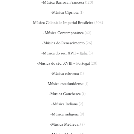
-Música Barroca Francesa
(120)
-Música Cipriota
(1)
-Música Colonial e Imperial Brasileira
(206)
-Música Contemporânea
(42)
-Música do Renascimento
(26)
-Música do séc. XVII – Itália
(3)
-Música do séc. XVIII – Portugal
(20)
-Música eslovena
(1)
-Música estadunidense
(1)
-Música Gauchesca
(1)
-Música Indiana
(2)
-Música indígena
(8)
-Música Medieval
(8)