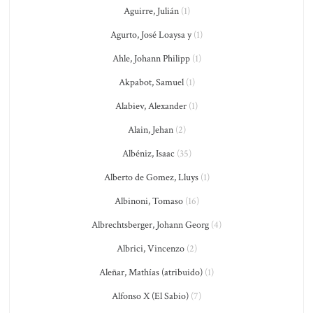
Aguirre, Julián
(1)
Agurto, José Loaysa y
(1)
Ahle, Johann Philipp
(1)
Akpabot, Samuel
(1)
Alabiev, Alexander
(1)
Alain, Jehan
(2)
Albéniz, Isaac
(35)
Alberto de Gomez, Lluys
(1)
Albinoni, Tomaso
(16)
Albrechtsberger, Johann Georg
(4)
Albrici, Vincenzo
(2)
Aleñar, Mathías (atribuido)
(1)
Alfonso X (El Sabio)
(7)