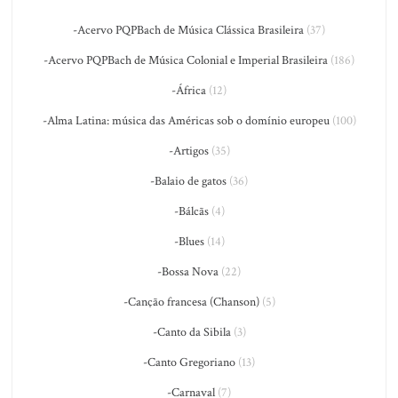
-Acervo PQPBach de Música Clássica Brasileira
(37)
-Acervo PQPBach de Música Colonial e Imperial Brasileira
(186)
-África
(12)
-Alma Latina: música das Américas sob o domínio europeu
(100)
-Artigos
(35)
-Balaio de gatos
(36)
-Bálcãs
(4)
-Blues
(14)
-Bossa Nova
(22)
-Canção francesa (Chanson)
(5)
-Canto da Sibila
(3)
-Canto Gregoriano
(13)
-Carnaval
(7)