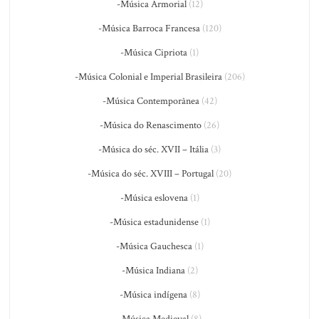
-Música Armorial
(12)
-Música Barroca Francesa
(120)
-Música Cipriota
(1)
-Música Colonial e Imperial Brasileira
(206)
-Música Contemporânea
(42)
-Música do Renascimento
(26)
-Música do séc. XVII – Itália
(3)
-Música do séc. XVIII – Portugal
(20)
-Música eslovena
(1)
-Música estadunidense
(1)
-Música Gauchesca
(1)
-Música Indiana
(2)
-Música indígena
(8)