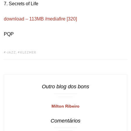
7. Secrets of Life
download – 113MB /mediafire [320]
PQP
TAGS:
-JAZZ
,
KLEZMER
Outro blog dos bons
Milton Ribeiro
Comentários