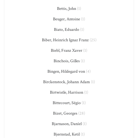
Bettis, John
(1)
Beuger, Antoine
(1)
Biato, Eduardo
(1)
Biber, Heinrich Ignaz Franz
(25)
Biebl, Franz Xaver
(1)
Binchois, Gilles
(1)
Bingen, Hildegard von
(4)
Birckenstock, Johann Adam
(1)
Birtwistle, Harrison
(1)
Bittecourt, Ségio
(1)
Bizet, Georges
(28)
Bjarnason, Daníel
(1)
Bjørnstad, Ketil
(1)