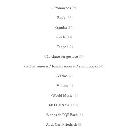
-Promoções
(9)
-Rock
(28)
-Samba
(17)
-Sei lá
(13)
-Tango
(17)
-Tão chato ser gostoso
(17)
-Trilhas sonoras / bandas sonoras / soundtracks
(41)
-Vários
(4)
-Vídeos
(4)
-World Music
(6)
#BTHVN250
(258)
15 anos de PQP Bach
(8)
Abel, Carl Friedrich
(5)