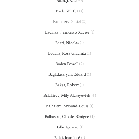
Bach, J. S.
(870)
Bach, W. F.
(33)
Bacheler, Daniel
(2)
Bachixa, Francisco Xavier
(1)
Bacri, Nicolas
(1)
Badalla, Rosa Giacinta
(1)
Baden Powell
(2)
Baghdasaryan, Eduard
(1)
Baksa, Robert
(1)
Balakirev, Mily Alexeyevich
(6)
Balbastre, Armand-Louis
(1)
Balbastre, Claude-Bénigne
(4)
Balbi, Ignacio
(1)
Baldi, João José
(1)