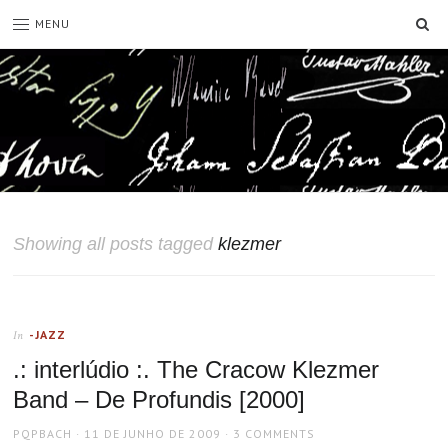
SE
MENU
Showing all posts tagged
klezmer
-JAZZ
In
.: interlúdio :. The Cracow Klezmer
Band – De Profundis [2000]
AUTHOR
POSTED
PQPBACH
11 DE JUNHO DE 2009
3 COMMENTS