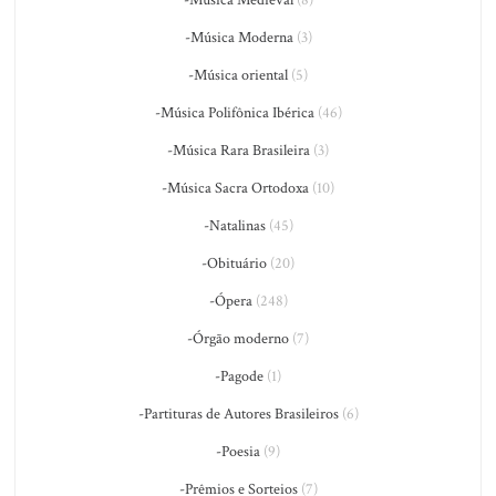
-Música Medieval
(8)
-Música Moderna
(3)
-Música oriental
(5)
-Música Polifônica Ibérica
(46)
-Música Rara Brasileira
(3)
-Música Sacra Ortodoxa
(10)
-Natalinas
(45)
-Obituário
(20)
-Ópera
(248)
-Órgão moderno
(7)
-Pagode
(1)
-Partituras de Autores Brasileiros
(6)
-Poesia
(9)
-Prêmios e Sorteios
(7)