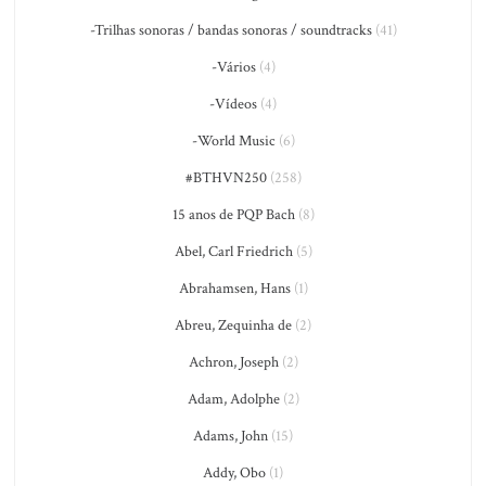
-Trilhas sonoras / bandas sonoras / soundtracks
(41)
-Vários
(4)
-Vídeos
(4)
-World Music
(6)
#BTHVN250
(258)
15 anos de PQP Bach
(8)
Abel, Carl Friedrich
(5)
Abrahamsen, Hans
(1)
Abreu, Zequinha de
(2)
Achron, Joseph
(2)
Adam, Adolphe
(2)
Adams, John
(15)
Addy, Obo
(1)