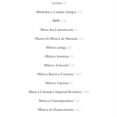
-Livros
(1)
-Modinhas e Lundus Antigos
(31)
-MPB
(54)
-Muro das Lamentações
(1)
-Museu da Música de Mariana
(15)
-Música antiga
(16)
-Música Armênia
(3)
-Música Armorial
(12)
-Música Barroca Francesa
(120)
-Música Cipriota
(1)
-Música Colonial e Imperial Brasileira
(206)
-Música Contemporânea
(42)
-Música do Renascimento
(26)