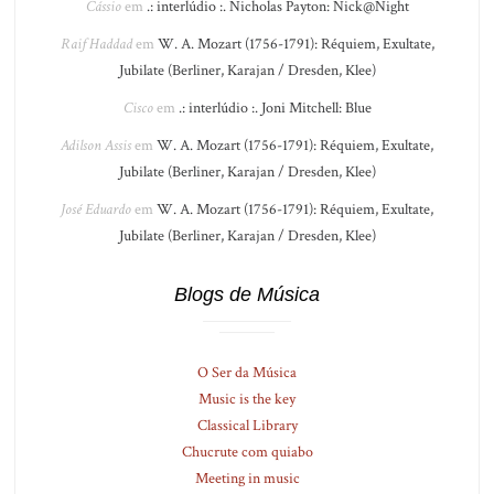
Cássio
em
.: interlúdio :. Nicholas Payton: Nick@Night
Raif Haddad
em
W. A. Mozart (1756-1791): Réquiem, Exultate,
Jubilate (Berliner, Karajan / Dresden, Klee)
Cisco
em
.: interlúdio :. Joni Mitchell: Blue
Adilson Assis
em
W. A. Mozart (1756-1791): Réquiem, Exultate,
Jubilate (Berliner, Karajan / Dresden, Klee)
José Eduardo
em
W. A. Mozart (1756-1791): Réquiem, Exultate,
Jubilate (Berliner, Karajan / Dresden, Klee)
Blogs de Música
O Ser da Música
Music is the key
Classical Library
Chucrute com quiabo
Meeting in music