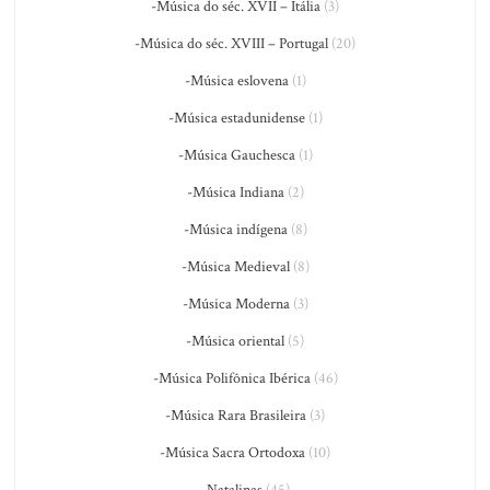
-Música do séc. XVII – Itália
(3)
-Música do séc. XVIII – Portugal
(20)
-Música eslovena
(1)
-Música estadunidense
(1)
-Música Gauchesca
(1)
-Música Indiana
(2)
-Música indígena
(8)
-Música Medieval
(8)
-Música Moderna
(3)
-Música oriental
(5)
-Música Polifônica Ibérica
(46)
-Música Rara Brasileira
(3)
-Música Sacra Ortodoxa
(10)
-Natalinas
(45)