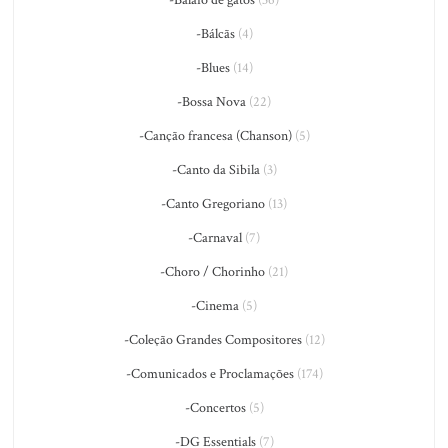
-Bálcãs
(4)
-Blues
(14)
-Bossa Nova
(22)
-Canção francesa (Chanson)
(5)
-Canto da Sibila
(3)
-Canto Gregoriano
(13)
-Carnaval
(7)
-Choro / Chorinho
(21)
-Cinema
(5)
-Coleção Grandes Compositores
(12)
-Comunicados e Proclamações
(174)
-Concertos
(5)
-DG Essentials
(7)