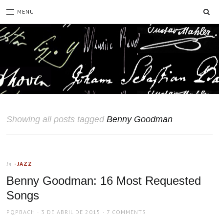
SE
MENU
Showing all posts tagged
Benny Goodman
-JAZZ
In
Benny Goodman: 16 Most Requested
Songs
AUTHOR
POSTED
PQPBACH
3 DE ABRIL DE 2015
7 COMMENTS