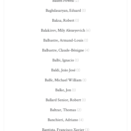
Baden Powell
(2)
Baghdasaryan, Eduard
(1)
Baksa, Robert
(1)
Balakirev, Mily Alexeyevich
(6)
Balbastre, Armand-Louis
(1)
Balbastre, Claude-Bénigne
(4)
Balbi, Ignacio
(1)
Baldi, João José
(1)
Balfe, Michael William
(1)
Balke, Jon
(1)
Ballard Senior, Robert
(1)
Baltzar, Thomas
(2)
Banchieri, Adriano
(4)
Baptista, Francisco Xavier
(3)