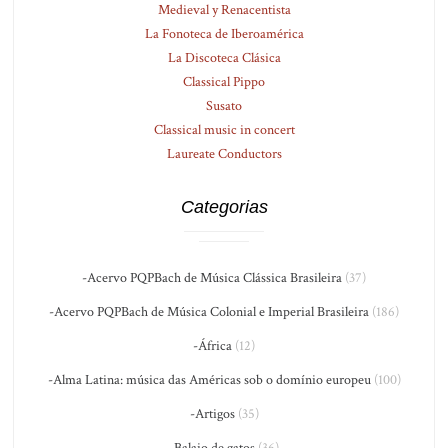
Medieval y Renacentista
La Fonoteca de Iberoamérica
La Discoteca Clásica
Classical Pippo
Susato
Classical music in concert
Laureate Conductors
Categorias
-Acervo PQPBach de Música Clássica Brasileira
(37)
-Acervo PQPBach de Música Colonial e Imperial Brasileira
(186)
-África
(12)
-Alma Latina: música das Américas sob o domínio europeu
(100)
-Artigos
(35)
-Balaio de gatos
(36)